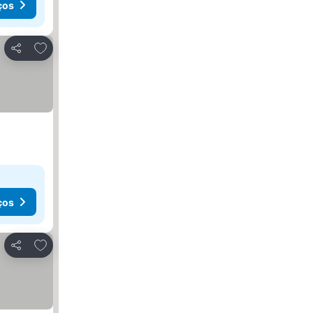
ços
Adicionar aos favoritos
Partilhar
ços
Adicionar aos favoritos
Partilhar