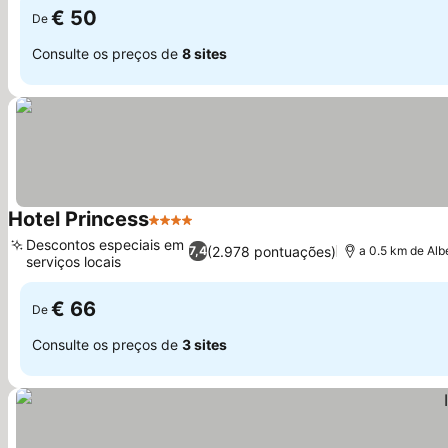
€ 50
De
Consulte os preços de
8 sites
Hotel Princess
4 Estrelas
Descontos especiais em
(2.978 pontuações)
7,4
a 0.5 km de Alb
serviços locais
€ 66
De
Consulte os preços de
3 sites