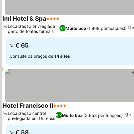
Imi Hotel & Spa
4 Estrelas
Localização privilegiada
Muito boa
(1.968 pontuações)
8,2
a
perto de fontes termais
€ 65
De
Consulte os preços de
14 sites
Hotel Francisco II
4 Estrelas
Localização central
Muito boa
(3.658 pontuações)
8,2
a 
privilegiada em Ourense
€ 58
De