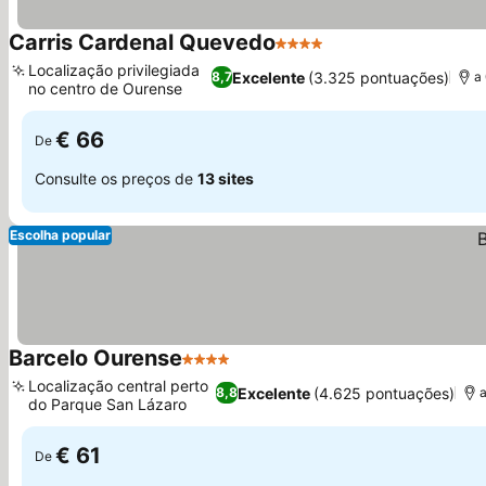
Carris Cardenal Quevedo
4 Estrelas
Localização privilegiada
Excelente
(3.325 pontuações)
8,7
a
no centro de Ourense
€ 66
De
Consulte os preços de
13 sites
Escolha popular
Barcelo Ourense
4 Estrelas
Localização central perto
Excelente
(4.625 pontuações)
8,8
do Parque San Lázaro
€ 61
De