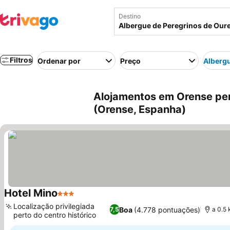
Destino
Filtros
Ordenar por
Preço
Albergu
Alojamentos em Orense per
(Orense, Espanha)
Hotel Mino
3 Estrelas
Localização privilegiada
Boa
(4.778 pontuações)
7,5
a 0.5
perto do centro histórico