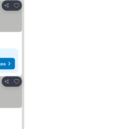
Adicionar aos favoritos
Partilhar
ços
Adicionar aos favoritos
Partilhar