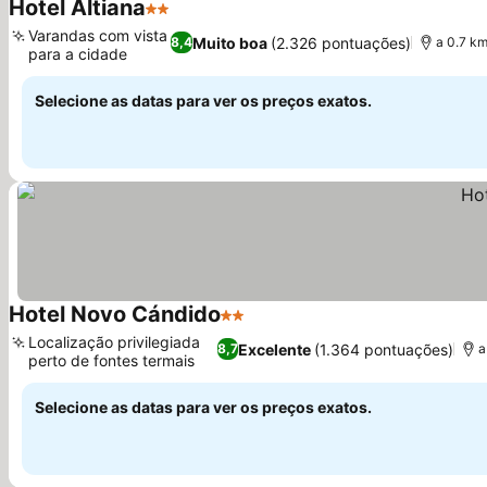
Hotel Altiana
2 Estrelas
Varandas com vista
Muito boa
(2.326 pontuações)
8,4
a 0.7 km
para a cidade
Selecione as datas para ver os preços exatos.
Hotel Novo Cándido
2 Estrelas
Localização privilegiada
Excelente
(1.364 pontuações)
8,7
a
perto de fontes termais
Selecione as datas para ver os preços exatos.