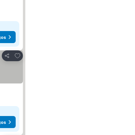
ços
Adicionar aos favoritos
Partilhar
ços