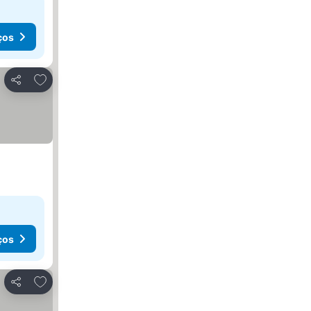
ços
Adicionar aos favoritos
Partilhar
ços
Adicionar aos favoritos
Partilhar