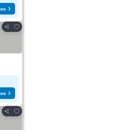
ços
Adicionar aos favoritos
Partilhar
ços
Adicionar aos favoritos
Partilhar