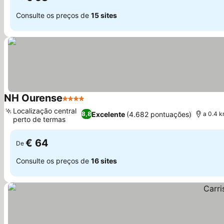
Consulte os preços de
15 sites
NH Ourense
4 Estrelas
Localização central
Excelente
(4.682 pontuações)
8,8
a 0.4 k
perto de termas
€ 64
De
Consulte os preços de
16 sites