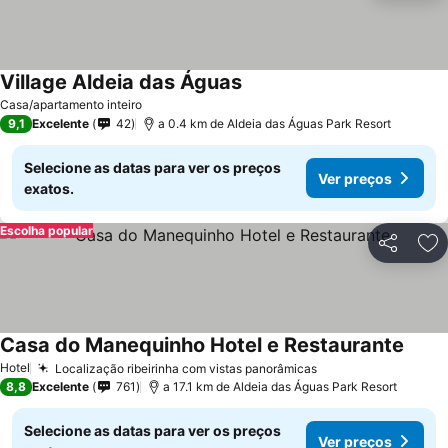
Village Aldeia das Águas
Casa/apartamento inteiro
9,1
Excelente
42
a 0.4 km de Aldeia das Águas Park Resort
Selecione as datas para ver os preços
Ver preços
exatos.
Escolha popular
Partilhar
Ad
Casa do Manequinho Hotel e Restaurante
Hotel
Localização ribeirinha com vistas panorâmicas
8,8
Excelente
761
a 17.1 km de Aldeia das Águas Park Resort
Selecione as datas para ver os preços
Ver preços