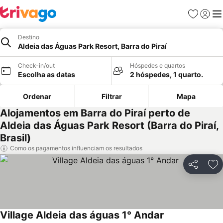
Favoritos
Iniciar
Me
Destino
Aldeia das Águas Park Resort, Barra do Piraí
Check-in/out
Hóspedes e quartos
Escolha as datas
2 hóspedes, 1 quarto.
Ordenar
Filtrar
Mapa
Alojamentos em Barra do Piraí perto de
Aldeia das Águas Park Resort (Barra do Piraí,
Brasil)
Como os pagamentos influenciam os resultados
Partilhar
Ad
Village Aldeia das águas 1° Andar