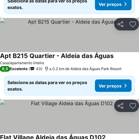
Selecione as datas para ver os preços
Ver preços
exatos.
Partilhar
Ad
Apt B215 Quartier - Aldeia das Águas
Casa/apartamento inteiro
9,5
Excelente
43
a 0.2 km de Aldeia das Águas Park Resort
Selecione as datas para ver os preços
Ver preços
exatos.
Partilhar
Ad
Flat Village Aldeia das Águas D102