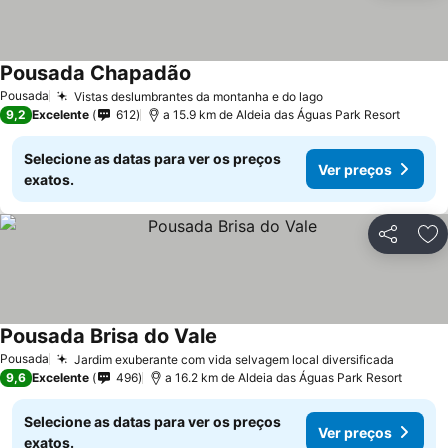
Pousada Chapadão
Pousada
Vistas deslumbrantes da montanha e do lago
9,2
Excelente
612
a 15.9 km de Aldeia das Águas Park Resort
Selecione as datas para ver os preços
Ver preços
exatos.
Partilhar
Ad
Pousada Brisa do Vale
Pousada
Jardim exuberante com vida selvagem local diversificada
9,6
Excelente
496
a 16.2 km de Aldeia das Águas Park Resort
Selecione as datas para ver os preços
Ver preços
exatos.