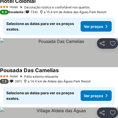
Hotel Colonial
Hotel
Decoração rústica e confortável nos quartos
3 Estrelas
9,0
Excelente
734
a 15.4 km de Aldeia das Águas Park Resort
Selecione as datas para ver os preços
Ver preços
exatos.
Partilhar
Ad
Pousada Das Camelias
Hotel
Pátio externo relaxante
3 Estrelas
7,3
397
a 14.4 km de Aldeia das Águas Park Resort
Selecione as datas para ver os preços
Ver preços
exatos.
Partilhar
Ad