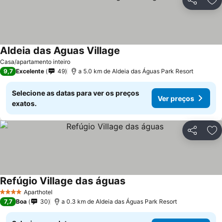
Partilhar
Ad
Aldeia das Aguas Village
Casa/apartamento inteiro
9,7
Excelente
49
a 5.0 km de Aldeia das Águas Park Resort
Selecione as datas para ver os preços
Ver preços
exatos.
Partilhar
Ad
Refúgio Village das águas
Aparthotel
4 Estrelas
7,7
Boa
30
a 0.3 km de Aldeia das Águas Park Resort