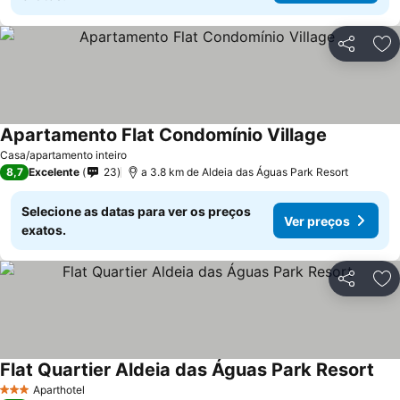
Partilhar
Ad
Apartamento Flat Condomínio Village
Casa/apartamento inteiro
8,7
Excelente
23
a 3.8 km de Aldeia das Águas Park Resort
Selecione as datas para ver os preços
Ver preços
exatos.
Partilhar
Ad
Flat Quartier Aldeia das Águas Park Resort
Aparthotel
3 Estrelas