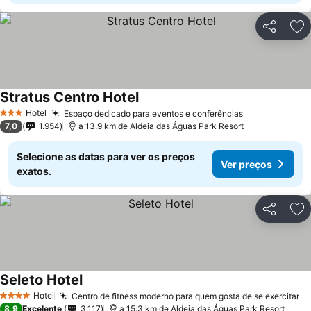
Partilhar
Ad
Stratus Centro Hotel
Hotel
Espaço dedicado para eventos e conferências
3 Estrelas
7,0
1.954
a 13.9 km de Aldeia das Águas Park Resort
Selecione as datas para ver os preços
Ver preços
exatos.
Partilhar
Ad
Seleto Hotel
Hotel
Centro de fitness moderno para quem gosta de se exercitar
4 Estrelas
8,9
Excelente
3.117
a 15.3 km de Aldeia das Águas Park Resort