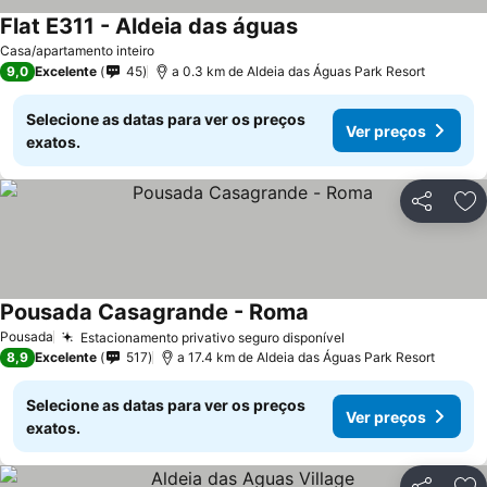
Flat E311 - Aldeia das águas
Casa/apartamento inteiro
9,0
Excelente
45
a 0.3 km de Aldeia das Águas Park Resort
Selecione as datas para ver os preços
Ver preços
exatos.
Partilhar
Ad
Pousada Casagrande - Roma
Pousada
Estacionamento privativo seguro disponível
8,9
Excelente
517
a 17.4 km de Aldeia das Águas Park Resort
Selecione as datas para ver os preços
Ver preços
exatos.