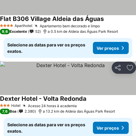
Flat B306 Village Aldeia das Águas
Aparthotel
Apartamento bem decorado e limpo
4 Estrelas
9,6
Excelente
52
a 0.5 km de Aldeia das Águas Park Resort
Selecione as datas para ver os preços
Ver preços
exatos.
Partilhar
Ad
Dexter Hotel - Volta Redonda
Hotel
Acesso 24 horas à academia
3 Estrelas
7,6
Boa
2.380
a 13.2 km de Aldeia das Águas Park Resort
Selecione as datas para ver os preços
Ver preços
exatos.