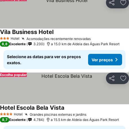
Partilhar
Ad
Vila Business Hotel
Hotel
Acomodações recentemente renovadas
3 Estrelas
8,8
Excelente
3.230
a 15.0 km de Aldeia das Águas Park Resort
Selecione as datas para ver os preços
Ver preços
exatos.
Escolha popular
Partilhar
Ad
Hotel Escola Bela Vista
Hotel
Grandes piscinas externas e jardins
4 Estrelas
8,7
Excelente
4.784
a 15.5 km de Aldeia das Águas Park Resort