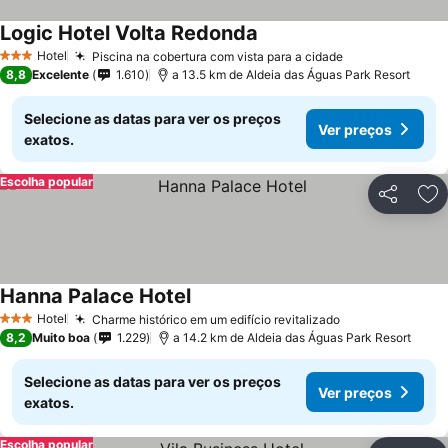
Logic Hotel Volta Redonda
Hotel
Piscina na cobertura com vista para a cidade
3 Estrelas
8,8
Excelente
1.610
a 13.5 km de Aldeia das Águas Park Resort
Selecione as datas para ver os preços
Ver preços
exatos.
Escolha popular
Partilhar
Ad
Hanna Palace Hotel
Hotel
Charme histórico em um edifício revitalizado
3 Estrelas
8,2
Muito boa
1.229
a 14.2 km de Aldeia das Águas Park Resort
Selecione as datas para ver os preços
Ver preços
exatos.
Escolha popular