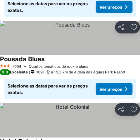
Selecione as datas para ver os preços
Ver preços
exatos.
Partilhar
Ad
Pousada Blues
Hotel
Quartos temáticos de rock e blues
3 Estrelas
9,3
Excelente
169
a 15.3 km de Aldeia das Águas Park Resort
Selecione as datas para ver os preços
Ver preços
exatos.
Partilhar
Ad