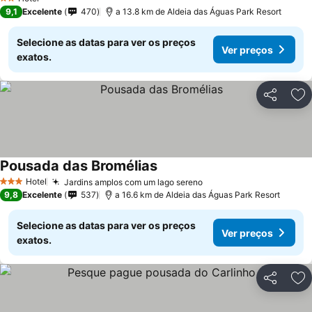
2 Estrelas
9,1
Excelente
470
a 13.8 km de Aldeia das Águas Park Resort
Selecione as datas para ver os preços
Ver preços
exatos.
Partilhar
Ad
Pousada das Bromélias
Hotel
Jardins amplos com um lago sereno
3 Estrelas
9,8
Excelente
537
a 16.6 km de Aldeia das Águas Park Resort
Selecione as datas para ver os preços
Ver preços
exatos.
Partilhar
Ad