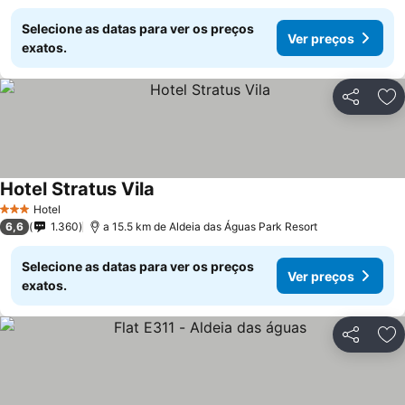
Selecione as datas para ver os preços
Ver preços
exatos.
Partilhar
Ad
Hotel Stratus Vila
Hotel
3 Estrelas
6,6
1.360
a 15.5 km de Aldeia das Águas Park Resort
Selecione as datas para ver os preços
Ver preços
exatos.
Partilhar
Ad