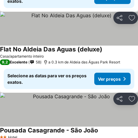
exatos.
Partilhar
Ad
Flat No Aldeia Das Aguas (deluxe)
Casa/apartamento inteiro
9,2
Excelente
58
a 0.3 km de Aldeia das Águas Park Resort
Selecione as datas para ver os preços
Ver preços
exatos.
Partilhar
Ad
Pousada Casagrande - São João
Hotel