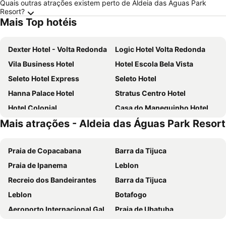
Quais outras atrações existem perto de Aldeia das Águas Park
Resort?
Mais Top hotéis
Dexter Hotel - Volta Redonda
Logic Hotel Volta Redonda
Vila Business Hotel
Hotel Escola Bela Vista
Seleto Hotel Express
Seleto Hotel
Hanna Palace Hotel
Stratus Centro Hotel
Hotel Colonial
Casa do Manequinho Hotel e Restaurante
Mais atrações - Aldeia das Águas Park Resort
Pousada Das Camelias
Pousada das Bromélias
Comfoort Hotel
Casa Moderna Para 6 Pessoas
Praia de Copacabana
Barra da Tijuca
Lemes Hotel
Praia de Ipanema
Leblon
Recreio dos Bandeirantes
Barra da Tijuca
Leblon
Botafogo
Aeroporto Internacional Galeão - Antônio Carlos Jobim
Praia de Ubatuba
de Trindade
Lumiar