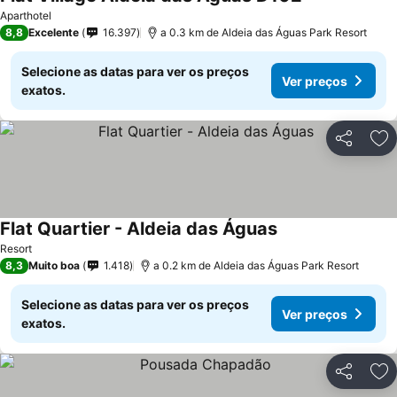
Aparthotel
8,8
Excelente
16.397
a 0.3 km de Aldeia das Águas Park Resort
Selecione as datas para ver os preços
Ver preços
exatos.
Partilhar
Ad
Flat Quartier - Aldeia das Águas
Resort
8,3
Muito boa
1.418
a 0.2 km de Aldeia das Águas Park Resort
Selecione as datas para ver os preços
Ver preços
exatos.
Partilhar
Ad