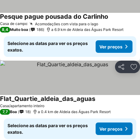
Pesque pague pousada do Carlinho
Casa de campo
Acomodações com vista para o lago
8,4
Muito boa
186
a 6.9 km de Aldeia das Águas Park Resort
Selecione as datas para ver os preços
Ver preços
exatos.
Partilhar
Ad
Flat_Quartie_aldeia_das_aguas
Casa/apartamento inteiro
7,7
Boa
18
a 0.4 km de Aldeia das Águas Park Resort
Selecione as datas para ver os preços
Ver preços
exatos.