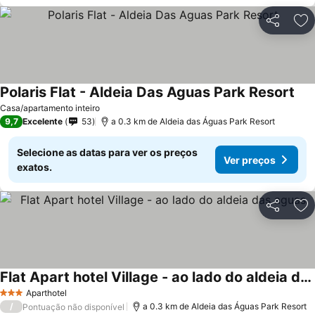
Partilhar
Ad
Polaris Flat - Aldeia Das Aguas Park Resort
Casa/apartamento inteiro
9,7
Excelente
53
a 0.3 km de Aldeia das Águas Park Resort
Selecione as datas para ver os preços
Ver preços
exatos.
Partilhar
Ad
Flat Apart hotel Village - ao lado do aldeia das aguas
Aparthotel
3 Estrelas
/
a 0.3 km de Aldeia das Águas Park Resort
Pontuação não disponível