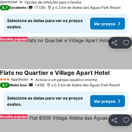
Aparthotel
Opções de refeições para a família
8,7
Excelente
17.126
a 0.2 km de Aldeia das Águas Park Resort
Selecione as datas para ver os preços
Ver preços
exatos.
Escolha popular
Partilhar
Ad
Flats no Quartier e Village Apart Hotel
Aparthotel
Acesso a um parque aquático enorme
3 Estrelas
8,1
Muito boa
1.458
a 0.3 km de Aldeia das Águas Park Resort
Selecione as datas para ver os preços
Ver preços
exatos.
Escolha popular
Partilhar
Ad