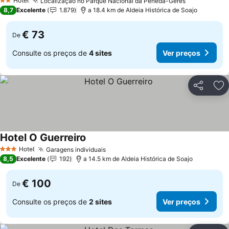
Hotel
Localização no Parque Nacional da Peneda-Gerês
2 Estrelas
8,7
Excelente
1.879
a 18.4 km de Aldeia Histórica de Soajo
€ 73
De
Consulte os preços de
4 sites
Ver preços
Partilhar
Ad
Hotel O Guerreiro
Hotel
Garagens individuais
3 Estrelas
8,5
Excelente
192
a 14.5 km de Aldeia Histórica de Soajo
€ 100
De
Consulte os preços de
2 sites
Ver preços