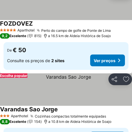
FOZDOVEZ
Aparthotel
Perto do campo de golfe de Ponte de Lima
5 Estrelas
9,2
Excelente
815
a 16.5 km de Aldeia Histórica de Soajo
€ 50
De
Consulte os preços de
2 sites
Ver preços
Escolha popular
Partilhar
Ad
Varandas Sao Jorge
Aparthotel
Cozinhas compactas totalmente equipadas
3 Estrelas
8,8
Excelente
154
a 10.8 km de Aldeia Histórica de Soajo