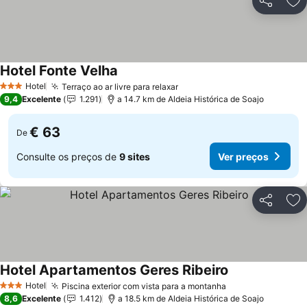
Partilhar
Ad
Hotel Fonte Velha
Hotel
Terraço ao ar livre para relaxar
3 Estrelas
9,4
Excelente
1.291
a 14.7 km de Aldeia Histórica de Soajo
€ 63
De
Consulte os preços de
9 sites
Ver preços
Partilhar
Ad
Hotel Apartamentos Geres Ribeiro
Hotel
Piscina exterior com vista para a montanha
3 Estrelas
8,6
Excelente
1.412
a 18.5 km de Aldeia Histórica de Soajo