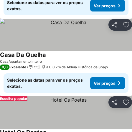
Selecione as datas para ver os preços
Ver preços
exatos.
Partilhar
Ad
Casa Da Quelha
Casa/apartamento inteiro
9,0
Excelente
55
a 0.0 km de Aldeia Histórica de Soajo
Selecione as datas para ver os preços
Ver preços
exatos.
Escolha popular
Partilhar
Ad