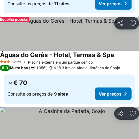
Consulte os preços de
11 sites
Ver preços
Escolha popular
Partilhar
Ad
Águas do Gerês - Hotel, Termas & Spa
Hotel
Piscina externa em um parque cênico
3 Estrelas
8,3
Muito boa
1.956
a 18.3 km de Aldeia Histórica de Soajo
€ 70
De
Consulte os preços de
9 sites
Ver preços
Partilhar
Ad