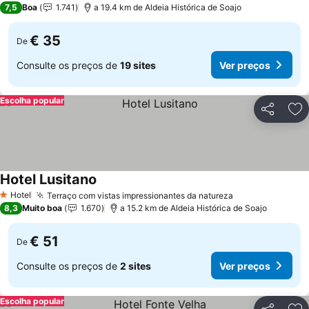
7,5
Boa
1.741
a 19.4 km de Aldeia Histórica de Soajo
€ 35
De
Consulte os preços de
19 sites
Ver preços
Escolha popular
Partilhar
Ad
Hotel Lusitano
Hotel
Terraço com vistas impressionantes da natureza
1 Estrelas
8,3
Muito boa
1.670
a 15.2 km de Aldeia Histórica de Soajo
€ 51
De
Consulte os preços de
2 sites
Ver preços
Escolha popular