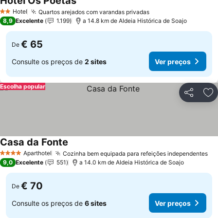
Hotel Os Poetas
Hotel
Quartos arejados com varandas privadas
2 Estrelas
8,9
Excelente
1.199
a 14.8 km de Aldeia Histórica de Soajo
€ 65
De
Consulte os preços de
2 sites
Ver preços
Escolha popular
Partilhar
Ad
Casa da Fonte
Aparthotel
Cozinha bem equipada para refeições independentes
4 Estrelas
9,0
Excelente
551
a 14.0 km de Aldeia Histórica de Soajo
€ 70
De
Consulte os preços de
6 sites
Ver preços