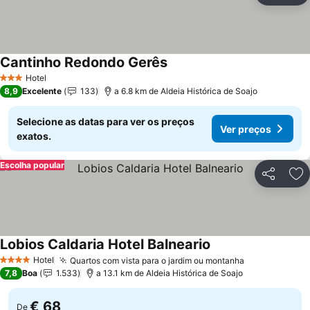
Cantinho Redondo Gerês
Hotel
3 Estrelas
8,9
Excelente
133
a 6.8 km de Aldeia Histórica de Soajo
Selecione as datas para ver os preços
Ver preços
exatos.
Escolha popular
Partilhar
Ad
Lobios Caldaria Hotel Balneario
Hotel
Quartos com vista para o jardim ou montanha
4 Estrelas
7,8
Boa
1.533
a 13.1 km de Aldeia Histórica de Soajo
€ 68
De