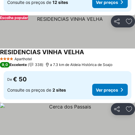
Consulte os preços de
12 sites
Ver preços
Escolha popular
Partilhar
Ad
RESIDENCIAS VINHA VELHA
Aparthotel
4 Estrelas
9,0
Excelente
338
a 7.3 km de Aldeia Histórica de Soajo
€ 50
De
Consulte os preços de
2 sites
Ver preços
Partilhar
Ad