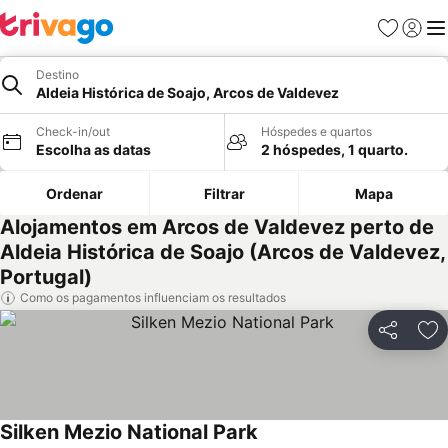
Favoritos
Iniciar
Me
Destino
Aldeia Histórica de Soajo, Arcos de Valdevez
Check-in/out
Hóspedes e quartos
Escolha as datas
2 hóspedes, 1 quarto.
Ordenar
Filtrar
Mapa
Alojamentos em Arcos de Valdevez perto de
Aldeia Histórica de Soajo (Arcos de Valdevez,
Portugal)
Como os pagamentos influenciam os resultados
Partilhar
Ad
Silken Mezio National Park