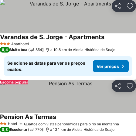
Partilhar
Ad
Varandas de S. Jorge - Apartments
Aparthotel
3 Estrelas
8,4
Muito boa
854
a 10.8 km de Aldeia Histórica de Soajo
Selecione as datas para ver os preços
Ver preços
exatos.
Escolha popular
Partilhar
Ad
Pension As Termas
Hotel
Quartos com vistas panorâmicas para o rio ou montanha
2 Estrelas
8,8
Excelente
770
a 13.1 km de Aldeia Histórica de Soajo