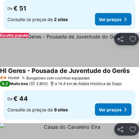
€ 51
De
Consulte os preços de
2 sites
Ver preços
Escolha popular
Partilhar
Ad
HI Geres - Pousada de Juventude do Gerês
Hostel
Bungalows com cozinhas equipadas
2 Estrelas
8,2
Muito boa
2.800
a 14.4 km de Aldeia Histórica de Soajo
€ 44
De
Consulte os preços de
9 sites
Ver preços
Partilhar
Ad