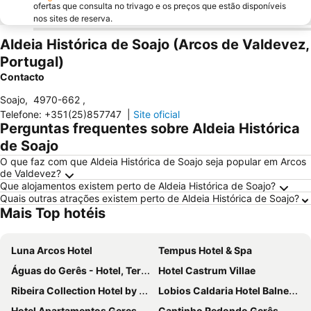
ofertas que consulta no trivago e os preços que estão disponíveis
nos sites de reserva.
Aldeia Histórica de Soajo (Arcos de Valdevez,
Portugal)
Contacto
Soajo
,
4970-662
,
Telefone
:
+351(25)857747
|
Site oficial
Perguntas frequentes sobre Aldeia Histórica
de Soajo
O que faz com que Aldeia Histórica de Soajo seja popular em Arcos
de Valdevez?
Que alojamentos existem perto de Aldeia Histórica de Soajo?
Quais outras atrações existem perto de Aldeia Histórica de Soajo?
Mais Top hotéis
Luna Arcos Hotel
Tempus Hotel & Spa
Águas do Gerês - Hotel, Termas & Spa
Hotel Castrum Villae
Ribeira Collection Hotel by Piamonte Hotels
Lobios Caldaria Hotel Balneario
Hotel Apartamentos Geres Ribeiro
Cantinho Redondo Gerês