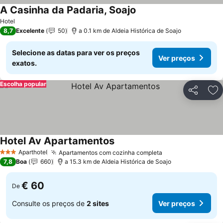
A Casinha da Padaria, Soajo
Hotel
8,7
Excelente
50
a 0.1 km de Aldeia Histórica de Soajo
Selecione as datas para ver os preços
Ver preços
exatos.
Escolha popular
Partilhar
Ad
Hotel Av Apartamentos
Aparthotel
Apartamentos com cozinha completa
3 Estrelas
7,8
Boa
660
a 15.3 km de Aldeia Histórica de Soajo
€ 60
De
Consulte os preços de
2 sites
Ver preços