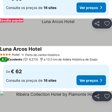
Consulte os preços de
16 sites
Ver preços
Escolha popular
Partilhar
Ad
Luna Arcos Hotel
Hotel
Perto do centro histórico
4 Estrelas
8,7
Excelente
6.273
a 13.0 km de Aldeia Histórica de Soajo
€ 62
De
Consulte os preços de
16 sites
Ver preços
Partilhar
Ad