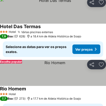
Partilhar
Ad
Hotel Das Termas
Hotel
Várias piscinas externas
3 Estrelas
7,9
Boa
628
a 18.4 km de Aldeia Histórica de Soajo
Selecione as datas para ver os preços
Ver preços
exatos.
Escolha popular
Partilhar
Ad
Rio Homem
Hotel
3 Estrelas
7,7
Boa
273
a 17.7 km de Aldeia Histórica de Soajo