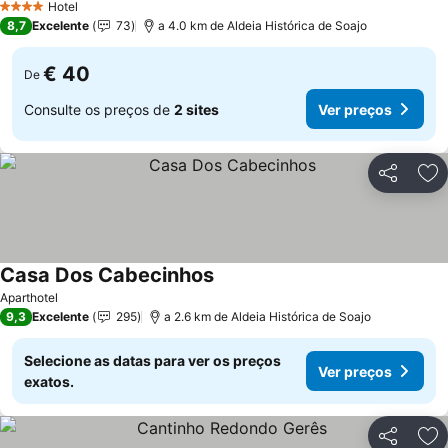
Hotel
4 Estrelas
8,7
Excelente
73
a 4.0 km de Aldeia Histórica de Soajo
€ 40
De
Consulte os preços de
2 sites
Ver preços
Partilhar
Ad
Casa Dos Cabecinhos
Aparthotel
9,3
Excelente
295
a 2.6 km de Aldeia Histórica de Soajo
Selecione as datas para ver os preços
Ver preços
exatos.
Partilhar
Ad