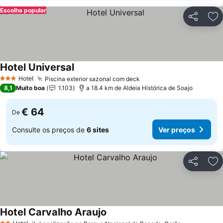
Escolha popular
Partilhar
Ad
Hotel Universal
Hotel
Piscina exterior sazonal com deck
3 Estrelas
8,1
Muito boa
1.103
a 18.4 km de Aldeia Histórica de Soajo
€ 64
De
Consulte os preços de
6 sites
Ver preços
Partilhar
Ad
Hotel Carvalho Araujo