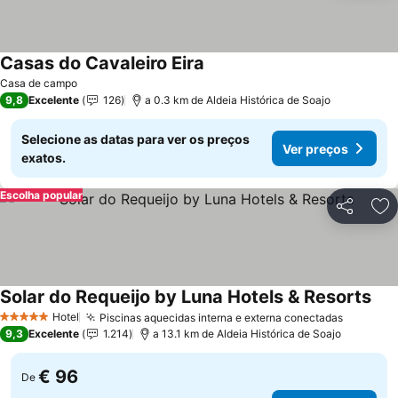
Casas do Cavaleiro Eira
Casa de campo
9,8
Excelente
126
a 0.3 km de Aldeia Histórica de Soajo
Selecione as datas para ver os preços
Ver preços
exatos.
Escolha popular
Partilhar
Ad
Solar do Requeijo by Luna Hotels & Resorts
Hotel
Piscinas aquecidas interna e externa conectadas
5 Estrelas
9,3
Excelente
1.214
a 13.1 km de Aldeia Histórica de Soajo
€ 96
De