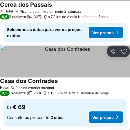
Cerca dos Passais
Hotel
Piscina ao ar livre em meio à natureza
1 Estrelas
8,6
Excelente
327
a 7.2 km de Aldeia Histórica de Soajo
Selecione as datas para ver os preços
Ver preços
exatos.
Partilhar
Ad
Casa dos Confrades
Hotel
Piscina exterior sazonal
9,2
Excelente
258
a 13.1 km de Aldeia Histórica de Soajo
€ 69
De
Consulte os preços de
2 sites
Ver preços