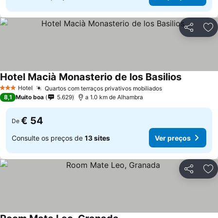
Partilhar
Ad
Hotel Macià Monasterio de los Basilios
Hotel
Quartos com terraços privativos mobiliados
3 Estrelas
8,1
Muito boa
5.629
a 1.0 km de Alhambra
€ 54
De
Consulte os preços de
13 sites
Ver preços
Partilhar
Ad