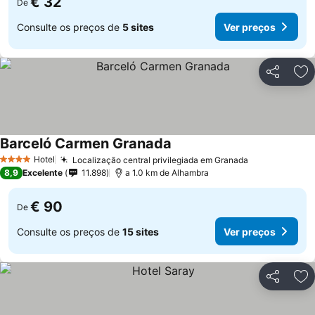
€ 32
De
Consulte os preços de
5 sites
Ver preços
Partilhar
Ad
Barceló Carmen Granada
Hotel
Localização central privilegiada em Granada
4 Estrelas
8,9
Excelente
11.898
a 1.0 km de Alhambra
€ 90
De
Consulte os preços de
15 sites
Ver preços
Partilhar
Ad