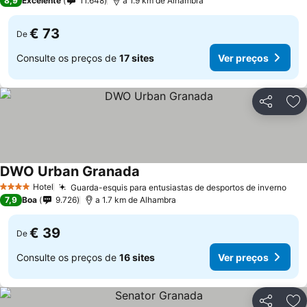
8,9
Excelente
11.648
a 1.9 km de Alhambra
€ 73
De
Consulte os preços de
17 sites
Ver preços
Partilhar
Ad
DWO Urban Granada
Hotel
Guarda-esquis para entusiastas de desportos de inverno
4 Estrelas
7,9
Boa
9.726
a 1.7 km de Alhambra
€ 39
De
Consulte os preços de
16 sites
Ver preços