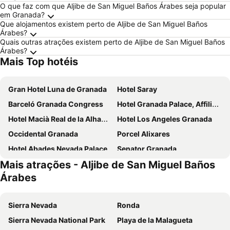
O que faz com que Aljibe de San Miguel Baños Árabes seja popular
em Granada?
Que alojamentos existem perto de Aljibe de San Miguel Baños
Árabes?
Quais outras atrações existem perto de Aljibe de San Miguel Baños
Árabes?
Mais Top hotéis
Gran Hotel Luna de Granada
Hotel Saray
Barceló Granada Congress
Hotel Granada Palace, Affiliated by Meliá
Hotel Macià Real de la Alhambra
Hotel Los Angeles Granada
Occidental Granada
Porcel Alixares
Hotel Abades Nevada Palace
Senator Granada
Mais atrações - Aljibe de San Miguel Baños
DWO Urban Granada
Meliá Granada
Árabes
Barceló Carmen Granada
Futurotel Spa Garden
Atenas Granada
Hotel Granada by Pierre & Vacances
Sierra Nevada
Ronda
Vincci Albayzin
Hotel Macià Cóndor
Sierra Nevada National Park
Playa de la Malagueta
Porcel Sabica
Checkin Urban Nevada