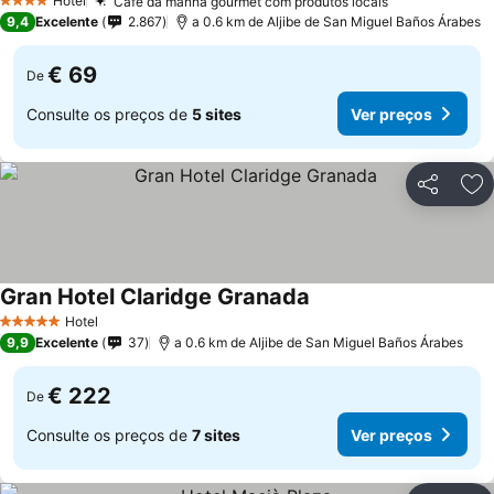
Hotel
Café da manhã gourmet com produtos locais
4 Estrelas
9,4
Excelente
2.867
a 0.6 km de Aljibe de San Miguel Baños Árabes
€ 69
De
Consulte os preços de
5 sites
Ver preços
Partilhar
Ad
Gran Hotel Claridge Granada
Hotel
5 Estrelas
9,9
Excelente
37
a 0.6 km de Aljibe de San Miguel Baños Árabes
€ 222
De
Consulte os preços de
7 sites
Ver preços