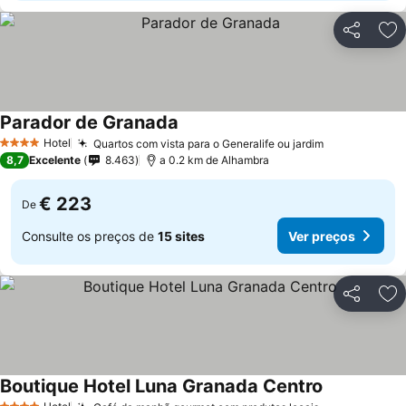
Partilhar
Ad
Parador de Granada
Hotel
Quartos com vista para o Generalife ou jardim
4 Estrelas
8,7
Excelente
8.463
a 0.2 km de Alhambra
€ 223
De
Consulte os preços de
15 sites
Ver preços
Partilhar
Ad
Boutique Hotel Luna Granada Centro