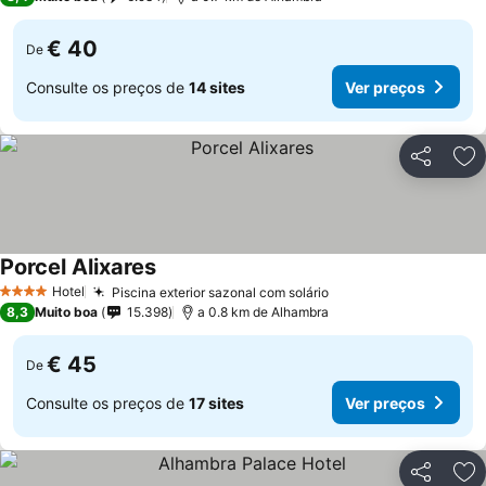
€ 40
De
Consulte os preços de
14 sites
Ver preços
Partilhar
Ad
Porcel Alixares
Hotel
Piscina exterior sazonal com solário
4 Estrelas
8,3
Muito boa
15.398
a 0.8 km de Alhambra
€ 45
De
Consulte os preços de
17 sites
Ver preços
Partilhar
Ad