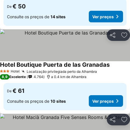
€ 50
De
Consulte os preços de
14 sites
Ver preços
Partilhar
Ad
Hotel Boutique Puerta de las Granadas
Hotel
Localização privilegiada perto da Alhambra
3 Estrelas
8,9
Excelente
4.764
a 0.4 km de Alhambra
€ 61
De
Consulte os preços de
10 sites
Ver preços
Partilhar
Ad