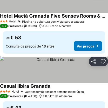
Hotel Macià Granada Five Senses Rooms & Suites
Hotel
Piscina na cobertura com vista para a catedral
3 Estrelas
8,7
Excelente
9.039
a 0.8 km de Alhambra
€ 53
De
Consulte os preços de
13 sites
Ver preços
Partilhar
Ad
Casual Ilbira Granada
Hotel
Quartos temáticos com personalidade única
4 Estrelas
8,9
Excelente
4.450
a 0.5 km de Alhambra
€ 43
De