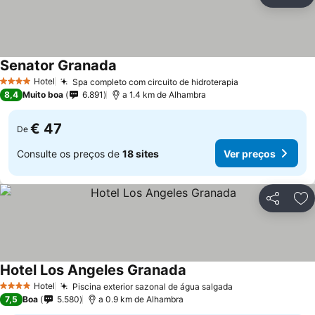
Partilhar
Ad
Senator Granada
Hotel
Spa completo com circuito de hidroterapia
4 Estrelas
8,4
Muito boa
6.891
a 1.4 km de Alhambra
€ 47
De
Consulte os preços de
18 sites
Ver preços
Partilhar
Ad
Hotel Los Angeles Granada
Hotel
Piscina exterior sazonal de água salgada
4 Estrelas
7,5
Boa
5.580
a 0.9 km de Alhambra