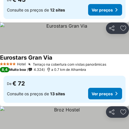
Consulte os preços de
12 sites
Ver preços
Partilhar
Ad
Eurostars Gran Via
Hotel
Terraço na cobertura com vistas panorâmicas
5 Estrelas
8,4
Muito boa
4.324
a 0.7 km de Alhambra
€ 72
De
Consulte os preços de
13 sites
Ver preços
Partilhar
Ad