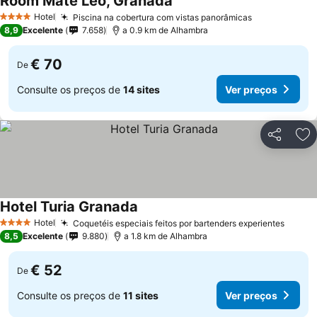
Room Mate Leo, Granada
Hotel
Piscina na cobertura com vistas panorâmicas
4 Estrelas
8,9
Excelente
7.658
a 0.9 km de Alhambra
€ 70
De
Consulte os preços de
14 sites
Ver preços
Partilhar
Ad
Hotel Turia Granada
Hotel
Coquetéis especiais feitos por bartenders experientes
4 Estrelas
8,5
Excelente
9.880
a 1.8 km de Alhambra
€ 52
De
Consulte os preços de
11 sites
Ver preços