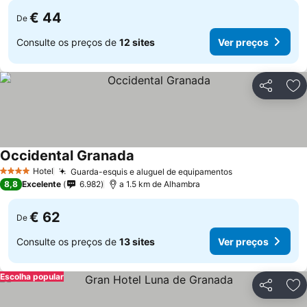
€ 44
De
Consulte os preços de
12 sites
Ver preços
Partilhar
Ad
Occidental Granada
Hotel
Guarda-esquis e aluguel de equipamentos
4 Estrelas
8,8
Excelente
6.982
a 1.5 km de Alhambra
€ 62
De
Consulte os preços de
13 sites
Ver preços
Escolha popular
Partilhar
Ad