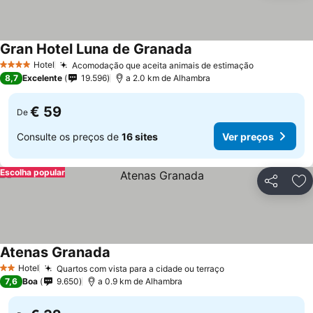
Gran Hotel Luna de Granada
Hotel
Acomodação que aceita animais de estimação
4 Estrelas
8,7
Excelente
19.596
a 2.0 km de Alhambra
€ 59
De
Consulte os preços de
16 sites
Ver preços
Escolha popular
Partilhar
Ad
Atenas Granada
Hotel
Quartos com vista para a cidade ou terraço
2 Estrelas
7,6
Boa
9.650
a 0.9 km de Alhambra