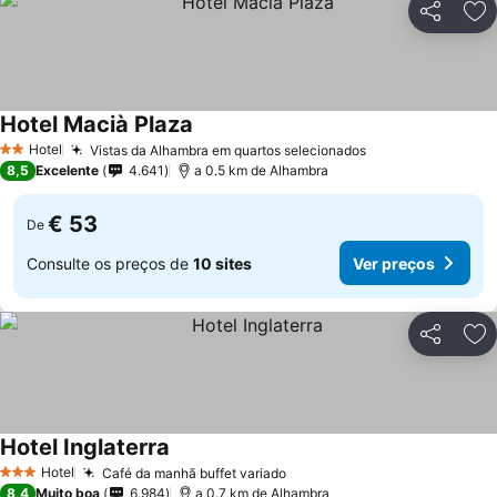
Partilhar
Ad
Hotel Macià Plaza
Hotel
Vistas da Alhambra em quartos selecionados
2 Estrelas
8,5
Excelente
4.641
a 0.5 km de Alhambra
€ 53
De
Consulte os preços de
10 sites
Ver preços
Partilhar
Ad
Hotel Inglaterra
Hotel
Café da manhã buffet variado
3 Estrelas
8,4
Muito boa
6.984
a 0.7 km de Alhambra