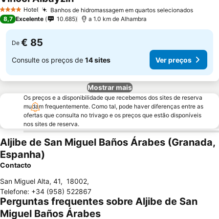
Hotel
Banhos de hidromassagem em quartos selecionados
4 Estrelas
8,7
Excelente
10.685
a 1.0 km de Alhambra
€ 85
De
Consulte os preços de
14 sites
Ver preços
Mostrar mais
Os preços e a disponibilidade que recebemos dos sites de reserva
mudam frequentemente. Como tal, pode haver diferenças entre as
ofertas que consulta no trivago e os preços que estão disponíveis
nos sites de reserva.
Aljibe de San Miguel Baños Árabes (Granada,
Espanha)
Contacto
San Miguel Alta, 41
,
18002
,
Telefone
:
+34 (958) 522867
Perguntas frequentes sobre Aljibe de San
Miguel Baños Árabes