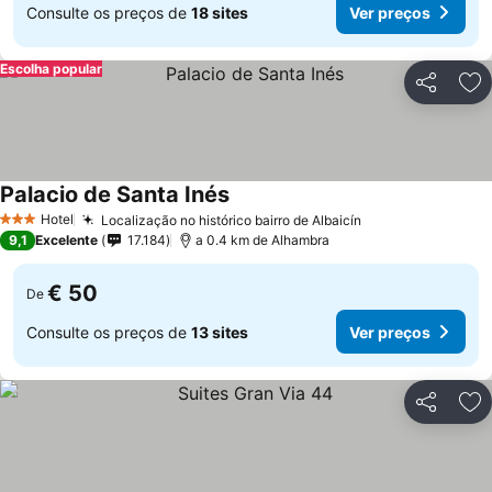
Consulte os preços de
18 sites
Ver preços
Escolha popular
Partilhar
Ad
Palacio de Santa Inés
Hotel
Localização no histórico bairro de Albaicín
3 Estrelas
9,1
Excelente
17.184
a 0.4 km de Alhambra
€ 50
De
Consulte os preços de
13 sites
Ver preços
Partilhar
Ad