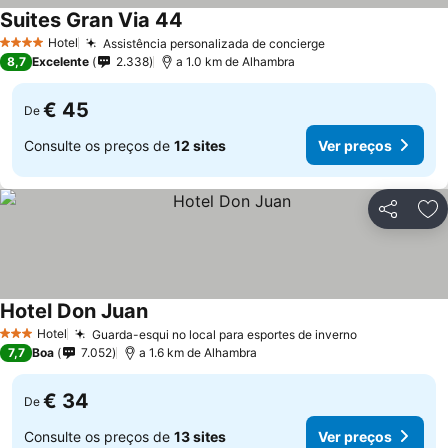
Suites Gran Via 44
Hotel
Assistência personalizada de concierge
4 Estrelas
8,7
Excelente
2.338
a 1.0 km de Alhambra
€ 45
De
Consulte os preços de
12 sites
Ver preços
Partilhar
Ad
Hotel Don Juan
Hotel
Guarda-esqui no local para esportes de inverno
3 Estrelas
7,7
Boa
7.052
a 1.6 km de Alhambra
€ 34
De
Consulte os preços de
13 sites
Ver preços