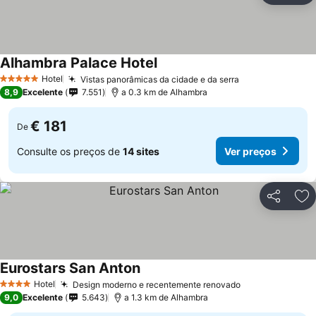
Alhambra Palace Hotel
Hotel
Vistas panorâmicas da cidade e da serra
5 Estrelas
8,9
Excelente
7.551
a 0.3 km de Alhambra
€ 181
De
Consulte os preços de
14 sites
Ver preços
Partilhar
Ad
Eurostars San Anton
Hotel
Design moderno e recentemente renovado
4 Estrelas
9,0
Excelente
5.643
a 1.3 km de Alhambra