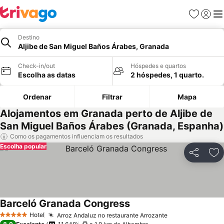
Favoritos
Iniciar
Me
Destino
Aljibe de San Miguel Baños Árabes, Granada
Check-in/out
Hóspedes e quartos
Escolha as datas
2 hóspedes, 1 quarto.
Ordenar
Filtrar
Mapa
Alojamentos em Granada perto de Aljibe de
San Miguel Baños Árabes (Granada, Espanha)
Como os pagamentos influenciam os resultados
Escolha popular
Partilhar
Ad
Barceló Granada Congress
Hotel
Arroz Andaluz no restaurante Arrozante
5 Estrelas