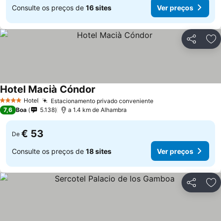
Consulte os preços de
16 sites
Ver preços
Partilhar
Ad
Hotel Macià Cóndor
Hotel
Estacionamento privado conveniente
4 Estrelas
7,6
Boa
5.138
a 1.4 km de Alhambra
€ 53
De
Consulte os preços de
18 sites
Ver preços
Partilhar
Ad