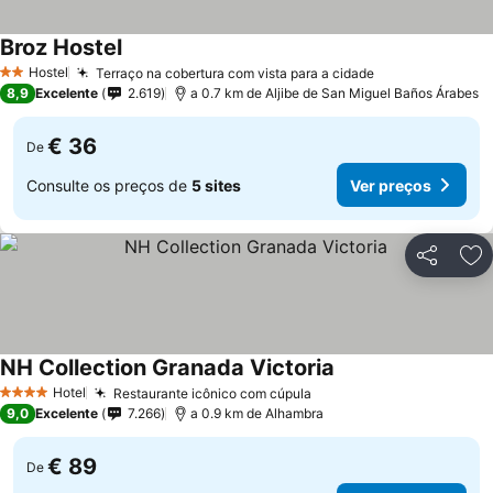
Broz Hostel
Hostel
Terraço na cobertura com vista para a cidade
2 Estrelas
8,9
Excelente
2.619
a 0.7 km de Aljibe de San Miguel Baños Árabes
€ 36
De
Consulte os preços de
5 sites
Ver preços
Partilhar
Ad
NH Collection Granada Victoria
Hotel
Restaurante icônico com cúpula
4 Estrelas
9,0
Excelente
7.266
a 0.9 km de Alhambra
€ 89
De