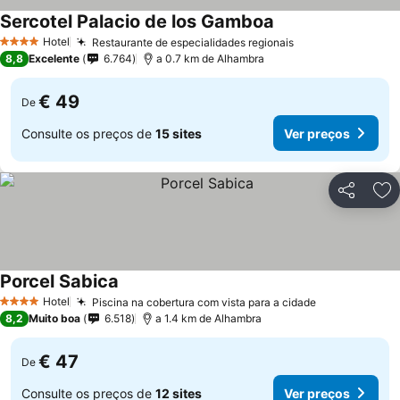
Sercotel Palacio de los Gamboa
Hotel
Restaurante de especialidades regionais
4 Estrelas
8,8
Excelente
6.764
a 0.7 km de Alhambra
€ 49
De
Consulte os preços de
15 sites
Ver preços
Partilhar
Ad
Porcel Sabica
Hotel
Piscina na cobertura com vista para a cidade
4 Estrelas
8,2
Muito boa
6.518
a 1.4 km de Alhambra
€ 47
De
Consulte os preços de
12 sites
Ver preços