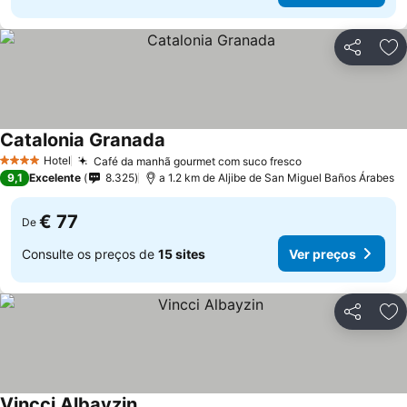
Partilhar
Ad
Catalonia Granada
Hotel
Café da manhã gourmet com suco fresco
4 Estrelas
9,1
Excelente
8.325
a 1.2 km de Aljibe de San Miguel Baños Árabes
€ 77
De
Consulte os preços de
15 sites
Ver preços
Partilhar
Ad
Vincci Albayzin