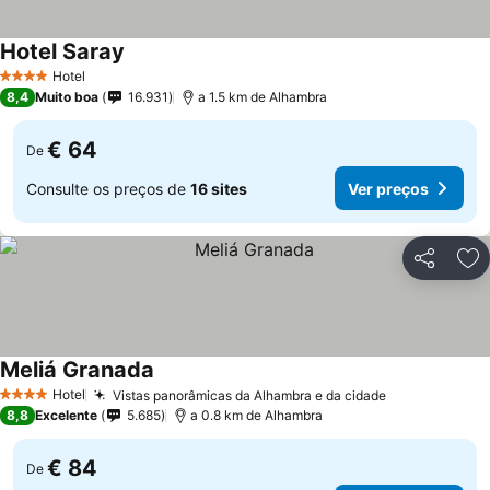
Hotel Saray
Hotel
4 Estrelas
8,4
Muito boa
16.931
a 1.5 km de Alhambra
€ 64
De
Consulte os preços de
16 sites
Ver preços
Partilhar
Ad
Meliá Granada
Hotel
Vistas panorâmicas da Alhambra e da cidade
4 Estrelas
8,8
Excelente
5.685
a 0.8 km de Alhambra
€ 84
De