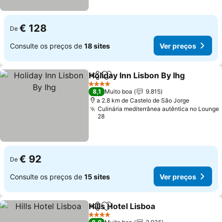
€ 128
De
Consulte os preços de
18 sites
Ver preços
Holiday Inn Lisbon By Ihg
Partilhar
Adicionar aos favoritos
4 Estrelas
8,1
Muito boa
9.815
a 2.8 km de Castelo de São Jorge
Culinária mediterrânea autêntica no Lounge
28
€ 92
De
Consulte os preços de
15 sites
Ver preços
Hills Hotel Lisboa
Partilhar
Adicionar aos favoritos
4 Estrelas