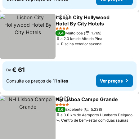
Lisbon City Hollywood
Partilhar
Adicionar aos favoritos
Hotel By City Hotels
4 Estrelas
8,4
Muito boa
1.769
a 2.0 km de Alto do Pina
Piscina exterior sazonal
€ 61
De
Consulte os preços de
11 sites
Ver preços
NH Lisboa Campo Grande
Partilhar
Adicionar aos favoritos
4 Estrelas
8,6
Excelente
5.238
a 3.0 km de Aeroporto Humberto Delgado
Centro de bem-estar com duas saunas