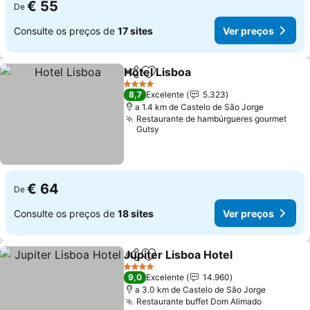
€ 55
De
Consulte os preços de
17 sites
Ver preços
Hotel Lisboa
Partilhar
Adicionar aos favoritos
4 Estrelas
8,7
Excelente
5.323
a 1.4 km de Castelo de São Jorge
Restaurante de hambúrgueres gourmet
Gutsy
€ 64
De
Consulte os preços de
18 sites
Ver preços
Jupiter Lisboa Hotel
Partilhar
Adicionar aos favoritos
4 Estrelas
9,0
Excelente
14.960
a 3.0 km de Castelo de São Jorge
Restaurante buffet Dom Alimado