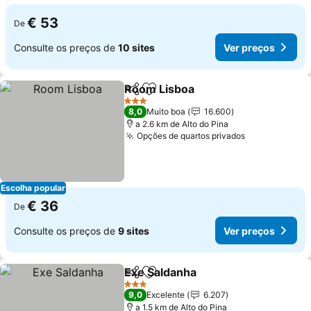
€ 53
De
Consulte os preços de
10 sites
Ver preços
Room Lisboa
Partilhar
Adicionar aos favoritos
3 Estrelas
8,0
Muito boa
16.600
a 2.6 km de Alto do Pina
Opções de quartos privados
Escolha popular
€ 36
De
Consulte os preços de
9 sites
Ver preços
Exe Saldanha
Partilhar
Adicionar aos favoritos
3 Estrelas
9,0
Excelente
6.207
a 1.5 km de Alto do Pina