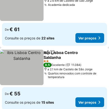
a 2.6 km de Castelo de São Jorge
Academia dedicada
€ 61
De
Consulte os preços de
22 sites
Ver preços
ibis Lisboa Centro
Partilhar
Adicionar aos favoritos
Saldanha
2 Estrelas
8,5
Excelente
11.084
a 2.1 km de Castelo de São Jorge
Quartos renovados com controle de
temperatura
€ 55
De
Consulte os preços de
15 sites
Ver preços