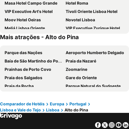
Masa Hotel Campo Grande
Hotel Roma
VIP Executive Art's Hotel
Tivoli Oriente Lisboa Hotel
Moov Hotel Oeiras
Novotel Lisboa
Meliá Lisboa Oriente
VIP Executive Zurique Hotel
Mais atrações - Alto do Pina
TRYP by Wyndham Lisboa Caparica Mar
Holiday Inn Express Lisbon - Alfragide by IHG
Turim Ibéria Hotel
VIP Executive Entrecampos Hotel
Parque das Nações
Aeroporto Humberto Delgado
Selina Secret Garden Lisbon
Residencial Jardim Da Amadora
Baía de São Martinho do Porto
Praia da Nazaré
Evidencia Belverde Atitude Hotel
Holiday Inn Express Lisbon - Oeiras By Ihg
Prainhas de Porto Covo
Zoomarine
ibis Lisboa Parque das Naçoes
ibis Lisboa Jose Malhoa
Praia dos Salgados
Gare do Oriente
Eurostars Universal Lisboa
Stay Hotel Lisboa Aeroporto
Praia da Rocha
Parque Natural do Sudoeste Alentejano e Costa Vicentina
MS Aparthotel
Universo Romantico
Praia das Rocas
Estádio da Luz
Hotel Avenida Park
INATEL Oeiras
Melides
Baleal
ibis Lisboa Alfragide
VIP Grand Lisboa Hotel & SPA
Comparador de Hotéis
Europa
Portugal
Lisboa e Vale do Tejo
Lisboa
Alto do Pina
Portinho da Arrábida
Mina de São Domingos
The Icons Hotel
Exe Saldanha
Barragem do Alqueva
Praia de Buarcos
Mercure Lisboa Almada
Mood - Private Suites
Facebook
Twitter
Insta
Yo
Piodão -Aldeia Histórica
Praia de Pedrogão
Crowne Plaza Caparica Lisbon By Ihg
VIP Executive Santa Iria Hotel