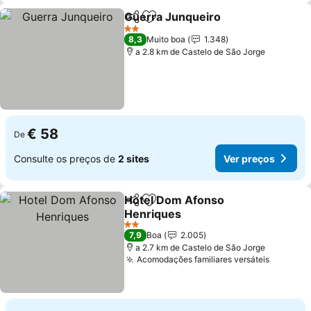
Guerra Junqueiro
Partilhar
Adicionar aos favoritos
2 Estrelas
8,3
Muito boa
1.348
a 2.8 km de Castelo de São Jorge
€ 58
De
Consulte os preços de
2 sites
Ver preços
Hotel Dom Afonso
Partilhar
Adicionar aos favoritos
Henriques
2 Estrelas
7,9
Boa
2.005
a 2.7 km de Castelo de São Jorge
Acomodações familiares versáteis