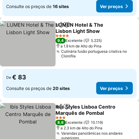
Consulte os preços de
16 sites
Ver preços
LUMEN Hotel & The
Partilhar
Adicionar aos favoritos
Lisbon Light Show
4 Estrelas
9,4
Excelente
5.225
a 1.9 km de Alto do Pina
Culinária fusão portuguesa criativa no
Clorofila
€ 83
De
Consulte os preços de
20 sites
Ver preços
Ibis Styles Lisboa Centro
Partilhar
Adicionar aos favoritos
Marquês de Pombal
3 Estrelas
8,6
Excelente
10.119
a 2.3 km de Alto do Pina
Varandas panorâmicas nos andares
superiores