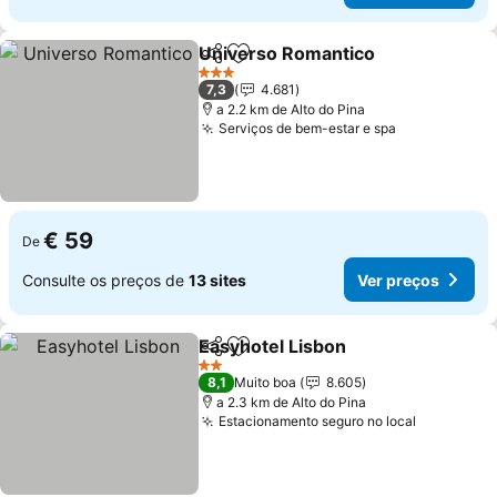
Universo Romantico
Partilhar
Adicionar aos favoritos
3 Estrelas
7,3
4.681
a 2.2 km de Alto do Pina
Serviços de bem-estar e spa
€ 59
De
Consulte os preços de
13 sites
Ver preços
Easyhotel Lisbon
Partilhar
Adicionar aos favoritos
2 Estrelas
8,1
Muito boa
8.605
a 2.3 km de Alto do Pina
Estacionamento seguro no local