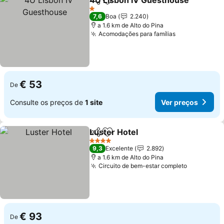
4U Lisbon IV Guesthouse
Partilhar
Adicionar aos favoritos
1 Estrelas
7,6
Boa
2.240
a 1.6 km de Alto do Pina
Acomodações para famílias
€ 53
De
Consulte os preços de
1 site
Ver preços
Luster Hotel
Partilhar
Adicionar aos favoritos
4 Estrelas
9,3
Excelente
2.892
a 1.6 km de Alto do Pina
Circuito de bem-estar completo
€ 93
De