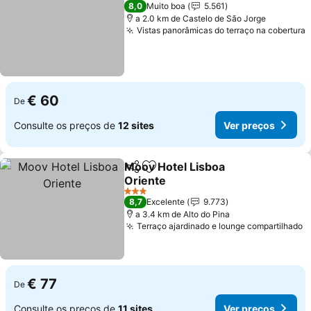
3 Estrelas
8,0
Muito boa
5.561
a 2.0 km de Castelo de São Jorge
Vistas panorâmicas do terraço na cobertura
€ 60
De
Consulte os preços de
12 sites
Ver preços
Moov Hotel Lisboa
Partilhar
Adicionar aos favoritos
Oriente
3 Estrelas
8,7
Excelente
9.773
a 3.4 km de Alto do Pina
Terraço ajardinado e lounge compartilhado
€ 77
De
Consulte os preços de
11 sites
Ver preços