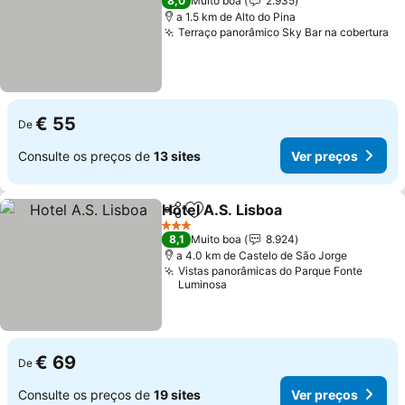
8,0
Muito boa
2.935
a 1.5 km de Alto do Pina
Terraço panorâmico Sky Bar na cobertura
€ 55
De
Consulte os preços de
13 sites
Ver preços
Hotel A.S. Lisboa
Partilhar
Adicionar aos favoritos
3 Estrelas
8,1
Muito boa
8.924
a 4.0 km de Castelo de São Jorge
Vistas panorâmicas do Parque Fonte
Luminosa
€ 69
De
Consulte os preços de
19 sites
Ver preços