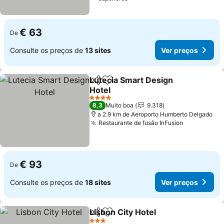
€ 63
De
Consulte os preços de
13 sites
Ver preços
Lutecia Smart Design
Partilhar
Adicionar aos favoritos
Hotel
4 Estrelas
8,3
Muito boa
9.318
a 2.9 km de Aeroporto Humberto Delgado
Restaurante de fusão InFusion
€ 93
De
Consulte os preços de
18 sites
Ver preços
Lisbon City Hotel
Partilhar
Adicionar aos favoritos