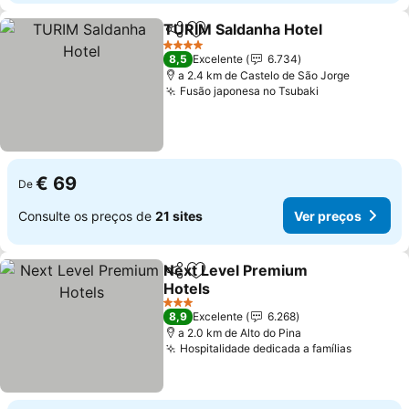
TURIM Saldanha Hotel
Partilhar
Adicionar aos favoritos
4 Estrelas
8,5
Excelente
6.734
a 2.4 km de Castelo de São Jorge
Fusão japonesa no Tsubaki
€ 69
De
Consulte os preços de
21 sites
Ver preços
Next Level Premium
Partilhar
Adicionar aos favoritos
Hotels
3 Estrelas
8,9
Excelente
6.268
a 2.0 km de Alto do Pina
Hospitalidade dedicada a famílias