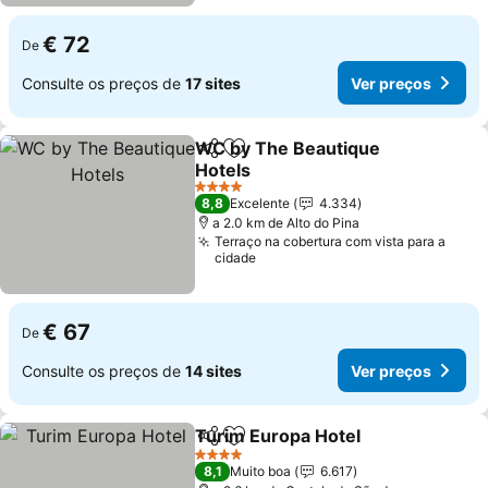
€ 72
De
Consulte os preços de
17 sites
Ver preços
WC by The Beautique
Partilhar
Adicionar aos favoritos
Hotels
4 Estrelas
8,8
Excelente
4.334
a 2.0 km de Alto do Pina
Terraço na cobertura com vista para a
cidade
€ 67
De
Consulte os preços de
14 sites
Ver preços
Turim Europa Hotel
Partilhar
Adicionar aos favoritos
4 Estrelas
8,1
Muito boa
6.617