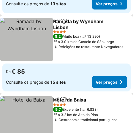
Consulte os preços de
13 sites
Ver preços
Ramada by Wyndham
Partilhar
Adicionar aos favoritos
Lisbon
4 Estrelas
8,2
Muito boa
13.290
a 3.0 km de Castelo de São Jorge
Refeições no restaurante Navegadores
€ 85
De
Consulte os preços de
15 sites
Ver preços
Hotel da Baixa
Partilhar
Adicionar aos favoritos
4 Estrelas
9,7
Excelente
6.838
a 3.2 km de Alto do Pina
Gastronomia tradicional portuguesa