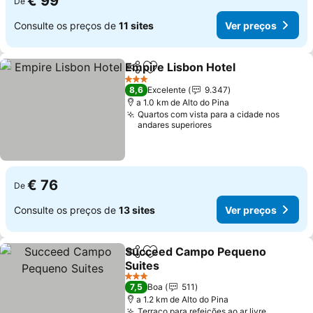
€ 99
De
Consulte os preços de
11 sites
Ver preços
Empire Lisbon Hotel
Partilhar
Adicionar aos favoritos
3 Estrelas
8,6
Excelente
9.347
a 1.0 km de Alto do Pina
Quartos com vista para a cidade nos
andares superiores
€ 76
De
Consulte os preços de
13 sites
Ver preços
Succeed Campo Pequeno
Partilhar
Adicionar aos favoritos
Suites
3 Estrelas
7,5
Boa
511
a 1.2 km de Alto do Pina
Terraço para refeições ao ar livre