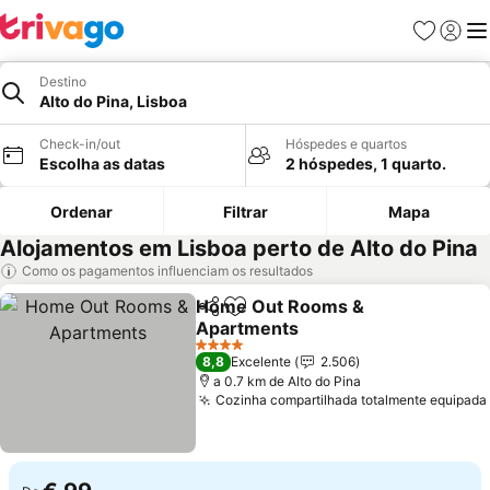
Favoritos
Iniciar
Me
Destino
Alto do Pina, Lisboa
Check-in/out
Hóspedes e quartos
Escolha as datas
2 hóspedes, 1 quarto.
Ordenar
Filtrar
Mapa
Alojamentos em Lisboa perto de Alto do Pina
Como os pagamentos influenciam os resultados
Home Out Rooms &
Partilhar
Adicionar aos favoritos
Apartments
4 Estrelas
8,8
Excelente
2.506
a 0.7 km de Alto do Pina
Cozinha compartilhada totalmente equipada