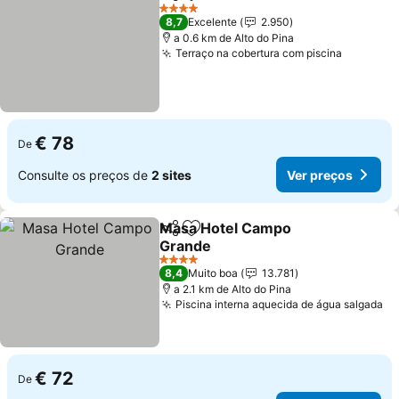
Partilhar
Adicionar aos favoritos
4 Estrelas
8,7
Excelente
2.950
a 0.6 km de Alto do Pina
Terraço na cobertura com piscina
€ 78
De
Consulte os preços de
2 sites
Ver preços
Masa Hotel Campo
Partilhar
Adicionar aos favoritos
Grande
4 Estrelas
8,4
Muito boa
13.781
a 2.1 km de Alto do Pina
Piscina interna aquecida de água salgada
€ 72
De