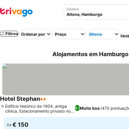
Destino
Filtros
Ordenar por
Preço
Altona
Hot
Alojamentos em Hamburgo 
Hotel Stephan
2 Estrelas
Edifício histórico de 1904, antiga
Muito boa
(470 pontuaçõ
8,1
clínica, Estacionamento privado no
local
€ 150
De