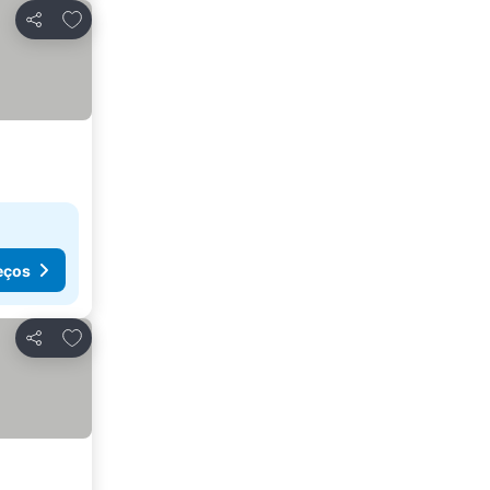
Adicionar aos favoritos
Partilhar
eços
Adicionar aos favoritos
Partilhar