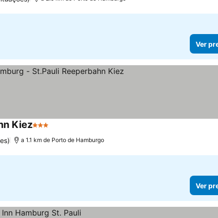
Ver pr
hn Kiez
3 Estrelas
es)
a 1.1 km de Porto de Hamburgo
Ver pr