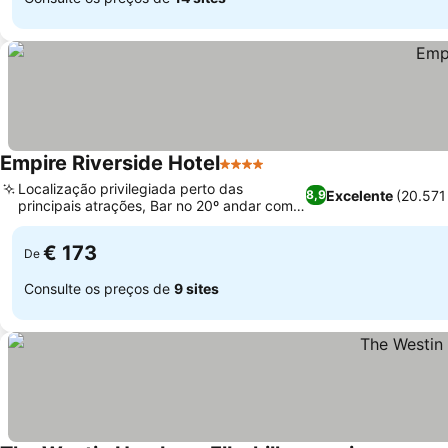
Empire Riverside Hotel
4 Estrelas
Localização privilegiada perto das
Excelente
(20.571
8,9
principais atrações, Bar no 20º andar com
vista para o horizonte
€ 173
De
Consulte os preços de
9 sites