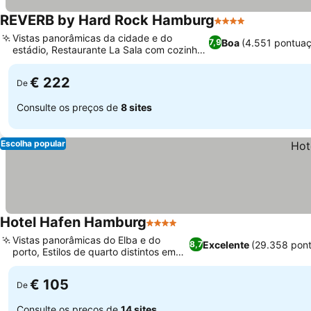
REVERB by Hard Rock Hamburg
4 Estrelas
Vistas panorâmicas da cidade e do
Boa
(4.551 pontua
7,9
estádio, Restaurante La Sala com cozinha
de fusão
€ 222
De
Consulte os preços de
8 sites
Escolha popular
Hotel Hafen Hamburg
4 Estrelas
Vistas panorâmicas do Elba e do
Excelente
(29.358 pon
8,7
porto, Estilos de quarto distintos em
dois edifícios
€ 105
De
Consulte os preços de
14 sites