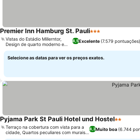
Premier Inn Hamburg St. Pauli
3 Estrelas
Vistas do Estádio Millerntor,
Excelente
(7.579 pontuações
8,5
Design de quarto moderno e
limpo
Selecione as datas para ver os preços exatos.
Pyjama Park St Pauli Hotel und Hostel
2 Estrelas
Terraço na cobertura com vista para a
Muito boa
(6.744 po
8,3
cidade, Quartos peculiares com murais
coloridos