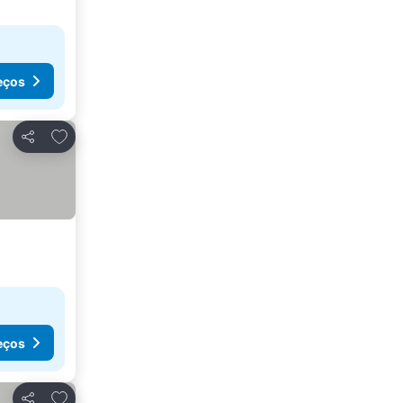
eços
Adicionar aos favoritos
Partilhar
eços
Adicionar aos favoritos