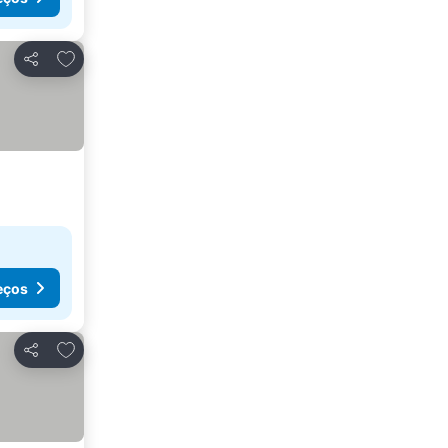
Adicionar aos favoritos
Partilhar
eços
Adicionar aos favoritos
Partilhar