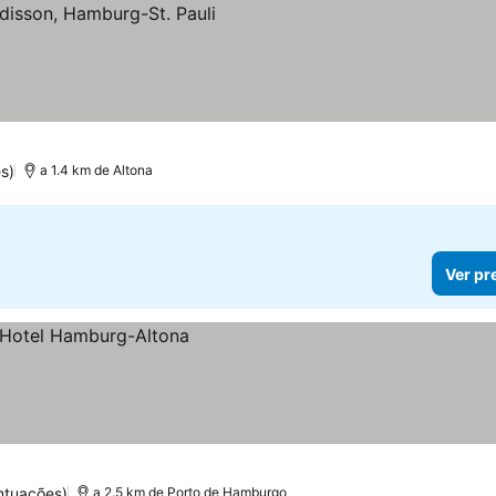
s)
a 1.4 km de Altona
Ver pr
ntuações)
a 2.5 km de Porto de Hamburgo