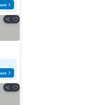
eços
Adicionar aos favoritos
Partilhar
eços
Adicionar aos favoritos
Partilhar