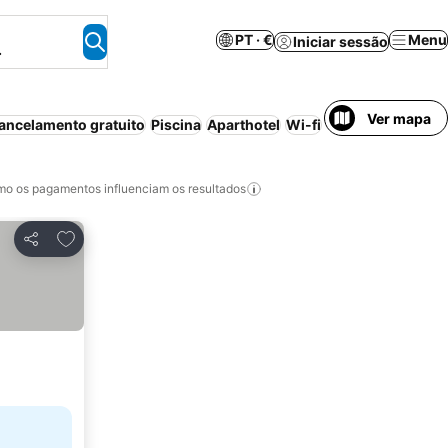
PT · €
Menu
Iniciar sessão
.
Ver mapa
ancelamento gratuito
Piscina
Aparthotel
Wi-fi
Ar condicionado
o os pagamentos influenciam os resultados
Adicionar aos favoritos
Partilhar