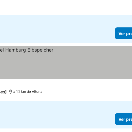
Ver pr
ões)
a 1.1 km de Altona
Ver pr