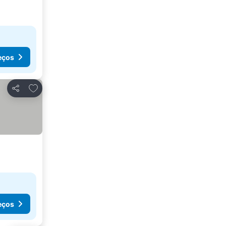
eços
Adicionar aos favoritos
Partilhar
eços