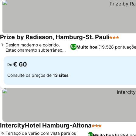
Prize by Radisson, Hamburg-St. Pauli
3 Estrelas
Design moderno e colorido,
Muito boa
(19.528 pontuaçõe
8,2
Estacionamento subterrâneo
seguro
€ 60
De
Consulte os preços de
13 sites
IntercityHotel Hamburg-Altona
3 Estrelas
Terraço de verão com vista para os
Muito boa
(6.894 po
8,1