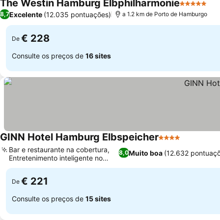
The Westin Hamburg Elbphilharmonie
5 Estrelas
Excelente
(12.035 pontuações)
8,7
a 1.2 km de Porto de Hamburgo
€ 228
De
Consulte os preços de
16 sites
GINN Hotel Hamburg Elbspeicher
4 Estrelas
Bar e restaurante na cobertura,
Muito boa
(12.632 pontuaç
8,0
Entretenimento inteligente no
quarto
€ 221
De
Consulte os preços de
15 sites