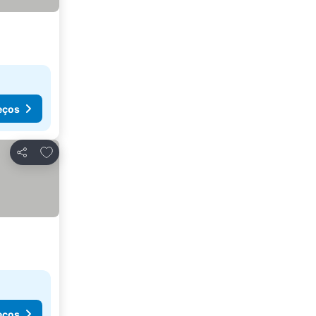
eços
Adicionar aos favoritos
Partilhar
eços