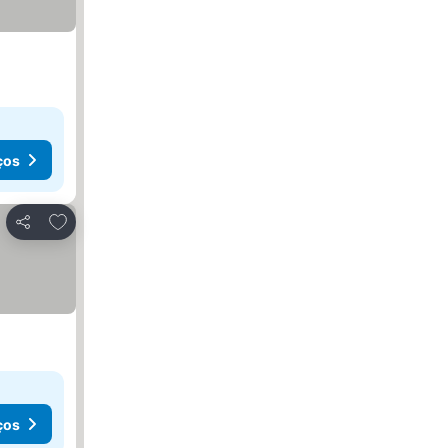
ços
Adicionar aos favoritos
Partilhar
ços