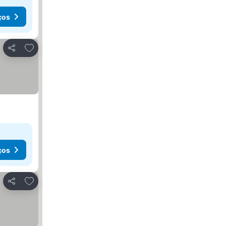
ços
Adicionar aos favoritos
Partilhar
ços
Adicionar aos favoritos
Partilhar