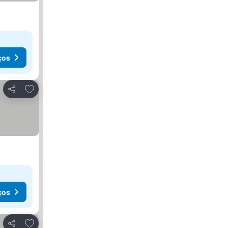
ços
Adicionar aos favoritos
Partilhar
ços
Adicionar aos favoritos