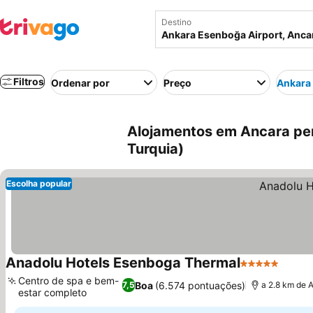
Destino
Filtros
Ordenar por
Preço
Ankara
Alojamentos em Ancara per
Turquia)
Escolha popular
Anadolu Hotels Esenboga Thermal
5 Estrelas
Centro de spa e bem-
Boa
(6.574 pontuações)
7,5
a 2.8 km de 
estar completo