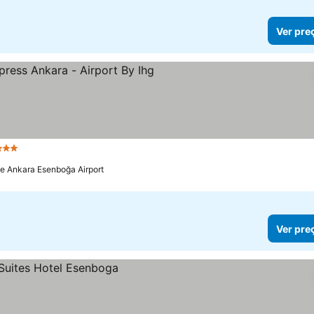
Ver pre
Estrelas
de Ankara Esenboğa Airport
Ver pre