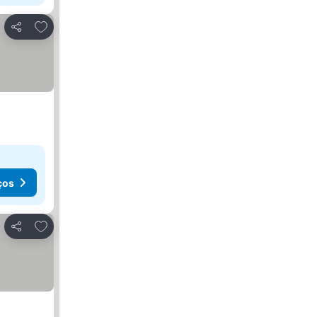
Adicionar aos favoritos
Partilhar
ços
Adicionar aos favoritos
Partilhar