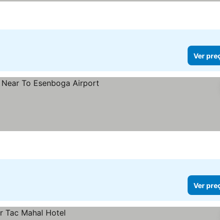
Ver pre
Ver pre