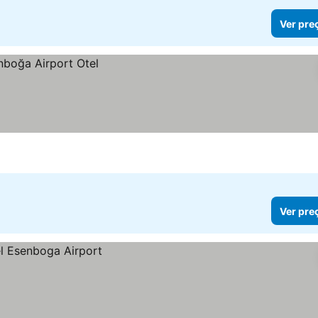
Ver pre
Ver pre