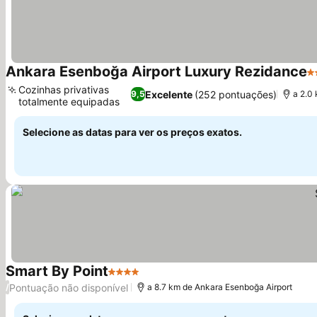
Ankara Esenboğa Airport Luxury Rezidance
4 
Cozinhas privativas
Excelente
(252 pontuações)
9,5
a 2.0
totalmente equipadas
Selecione as datas para ver os preços exatos.
Smart By Point
4 Estrelas
Pontuação não disponível
/
a 8.7 km de Ankara Esenboğa Airport