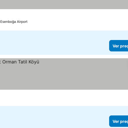
 Esenboğa Airport
Ver pre
Ver pre