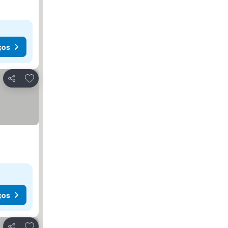
ços
Adicionar aos favoritos
Partilhar
ços
Adicionar aos favoritos