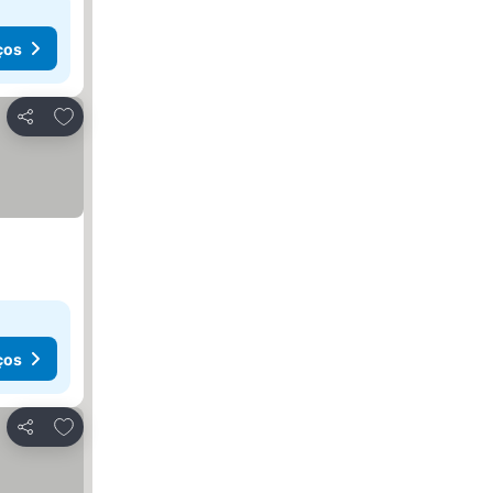
ços
Adicionar aos favoritos
Partilhar
ços
Adicionar aos favoritos
Partilhar