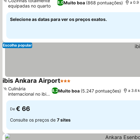
Cozinhas totalmente
Muito boa
(868 pontuações)
8,0
a 0.9
equipadas no quarto
Selecione as datas para ver os preços exatos.
Escolha popular
ibis Ankara Airport
3 Estrelas
Culinária
Muito boa
(5.247 pontuações)
8,2
a 3.6 
internacional no ibis
Kitchen
€ 66
De
Consulte os preços de
7 sites