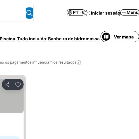
PT · €
Menu
Iniciar sessão
.
Ver mapa
Piscina
Tudo incluído
Banheira de hidromassagem
Estacioname
o os pagamentos influenciam os resultados
Adicionar aos favoritos
Partilhar