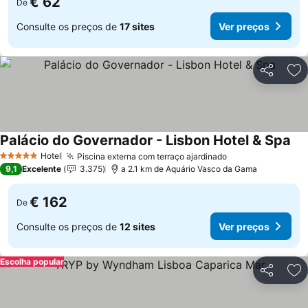
€ 62
De
Consulte os preços de
17 sites
Ver preços
Partilhar
Ad
Palácio do Governador - Lisbon Hotel & Spa
Ver
Hotel
Piscina externa com terraço ajardinado
Ver preços
5 Estrelas
9,1
Excelente
3.375
a 2.1 km de Aquário Vasco da Gama
€ 162
De
Consulte os preços de
12 sites
Ver preços
Escolha popular
Partilhar
Ad