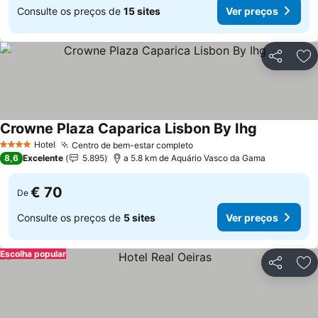
Consulte os preços de
15 sites
Ver preços
Partilhar
Ad
Crowne Plaza Caparica Lisbon By Ihg
Ver preços
Hotel
Centro de bem-estar completo
Ver preços
4 Estrelas
8,6
Excelente
5.895
a 5.8 km de Aquário Vasco da Gama
€ 70
De
Consulte os preços de
5 sites
Ver preços
Escolha popular
Partilhar
Ad