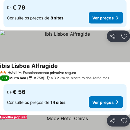
€ 79
De
Consulte os preços de
8 sites
Ver preços
Partilhar
Ad
ibis Lisboa Alfragide
Ver preços
Hotel
Estacionamento privativo seguro
Ver preços
2 Estrelas
8,1
Muito boa
8.758
a 3.2 km de Mosteiro dos Jerónimos
€ 56
De
Consulte os preços de
14 sites
Ver preços
Escolha popular
Partilhar
Ad