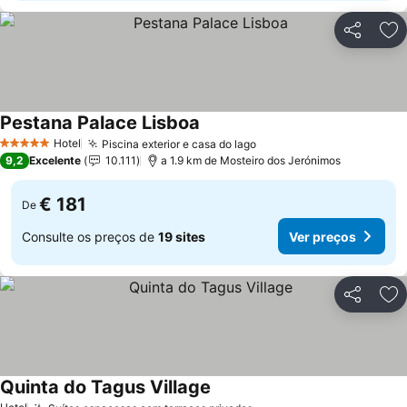
Partilhar
Ad
Pestana Palace Lisboa
Ver preços
Hotel
Piscina exterior e casa do lago
Ver preços
5 Estrelas
9,2
Excelente
10.111
a 1.9 km de Mosteiro dos Jerónimos
€ 181
De
Consulte os preços de
19 sites
Ver preços
Partilhar
Ad
Quinta do Tagus Village
Ver preços