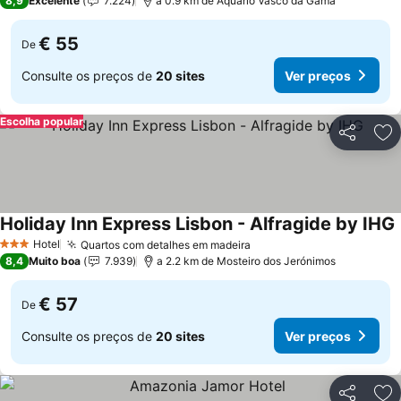
8,9
Excelente
7.224
a 0.9 km de Aquário Vasco da Gama
€ 55
De
Consulte os preços de
20 sites
Ver preços
Escolha popular
Partilhar
Ad
Holiday Inn Express Lisbon - Alfragide by IHG
Hotel
Quartos com detalhes em madeira
Ver preços
3 Estrelas
8,4
Muito boa
7.939
a 2.2 km de Mosteiro dos Jerónimos
€ 57
De
Consulte os preços de
20 sites
Ver preços