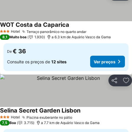
WOT Costa da Caparica
Ver preços
Hotel
Terraço panorâmico no quarto andar
Ver preços
3 Estrelas
8,1
Muito boa
1.930
a 6.3 km de Aquário Vasco da Gama
€ 36
De
Consulte os preços de
12 sites
Ver preços
Partilhar
Ad
Selina Secret Garden Lisbon
Ver preços
Hotel
Piscina exuberante no pátio
Ver preços
3 Estrelas
7,5
Boa
3.715
a 7.7 km de Aquário Vasco da Gama