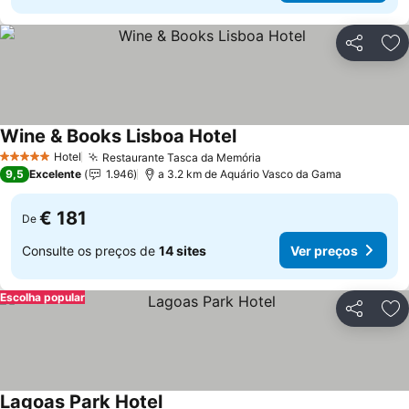
Partilhar
Ad
Wine & Books Lisboa Hotel
Ver preços
Hotel
Restaurante Tasca da Memória
Ver preços
5 Estrelas
9,5
Excelente
1.946
a 3.2 km de Aquário Vasco da Gama
€ 181
De
Consulte os preços de
14 sites
Ver preços
Escolha popular
Partilhar
Ad
Lagoas Park Hotel