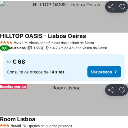
Partilhar
Ad
HILLTOP OASIS - Lisboa Oeiras
Ver preços
Hotel
Vistas panorâmicas das colinas de Sintra
Ver preços
4 Estrelas
8,0
Muito boa
1.653
a 4.7 km de Aquário Vasco da Gama
€ 68
De
Consulte os preços de
14 sites
Ver preços
Escolha popular
Partilhar
Ad
Room Lisboa
Ver preços
Hostel
Opções de quartos privados
Ver preços
3 Estrelas