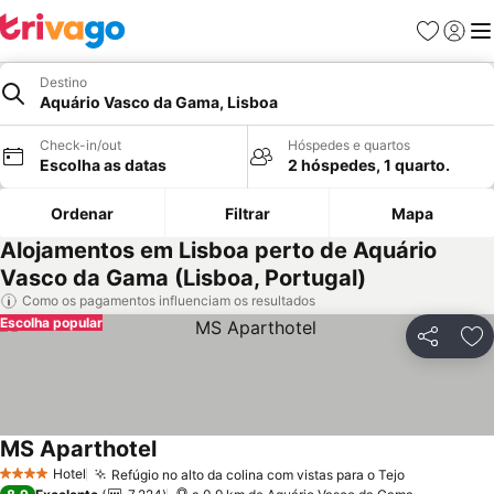
Favoritos
Iniciar
Me
Destino
Aquário Vasco da Gama, Lisboa
Check-in/out
Hóspedes e quartos
Escolha as datas
2 hóspedes, 1 quarto.
Ordenar
Filtrar
Mapa
Alojamentos em Lisboa perto de Aquário
Vasco da Gama (Lisboa, Portugal)
Como os pagamentos influenciam os resultados
Escolha popular
Partilhar
Ad
MS Aparthotel
Ver preços
Hotel
Refúgio no alto da colina com vistas para o Tejo
Ver preços
4 Estrelas