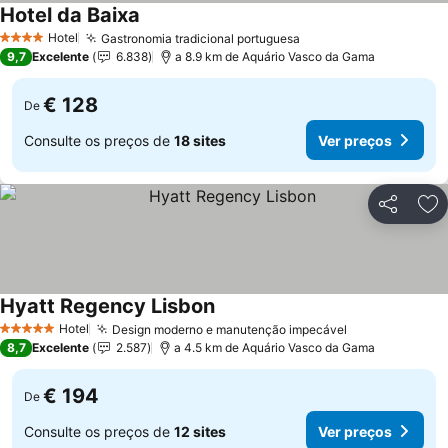
Hotel da Baixa
Ver preços
Hotel
Gastronomia tradicional portuguesa
Ver preços
4 Estrelas
9,7
Excelente
6.838
a 8.9 km de Aquário Vasco da Gama
€ 128
De
Consulte os preços de
18 sites
Ver preços
Partilhar
Ad
Hyatt Regency Lisbon
Ver preços
Hotel
Design moderno e manutenção impecável
Ver preços
5 Estrelas
8,7
Excelente
2.587
a 4.5 km de Aquário Vasco da Gama
€ 194
De
Consulte os preços de
12 sites
Ver preços