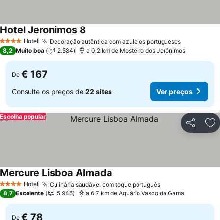
Hotel Jeronimos 8
Ver preços
Hotel
Decoração autêntica com azulejos portugueses
Ver preço
4 Estrelas
8,2
Muito boa
2.584
a 0.2 km de Mosteiro dos Jerónimos
€ 167
De
Consulte os preços de
22 sites
Ver preços
Escolha popular
Partilhar
Ad
Mercure Lisboa Almada
Ver preços
Hotel
Culinária saudável com toque português
Ver preços
4 Estrelas
8,7
Excelente
5.945
a 6.7 km de Aquário Vasco da Gama
€ 78
De