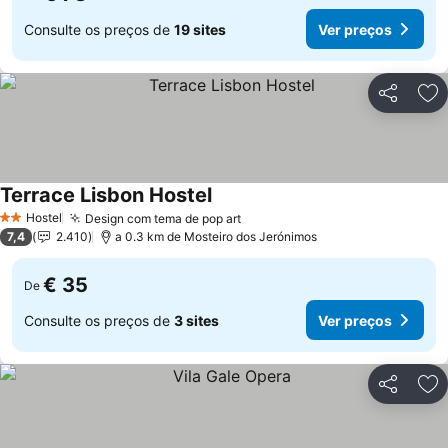
Consulte os preços de
19 sites
Ver preços
Partilhar
Ad
Terrace Lisbon Hostel
Ver preços
Hostel
Design com tema de pop art
Ver preços
2 Estrelas
7,4
2.410
a 0.3 km de Mosteiro dos Jerónimos
€ 35
De
Consulte os preços de
3 sites
Ver preços
Partilhar
Ad