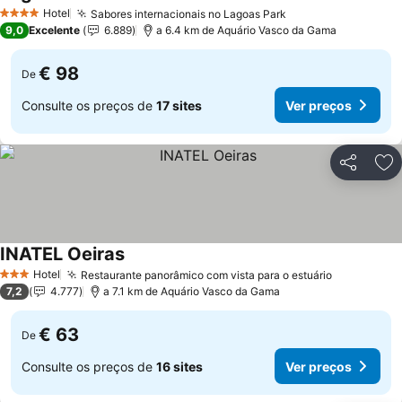
Ver preços
Hotel
Sabores internacionais no Lagoas Park
Ver preços
4 Estrelas
9,0
Excelente
6.889
a 6.4 km de Aquário Vasco da Gama
€ 98
De
Consulte os preços de
17 sites
Ver preços
Partilhar
Ad
INATEL Oeiras
Ver preços
Hotel
Restaurante panorâmico com vista para o estuário
Ver preço
3 Estrelas
7,2
4.777
a 7.1 km de Aquário Vasco da Gama
€ 63
De
Consulte os preços de
16 sites
Ver preços