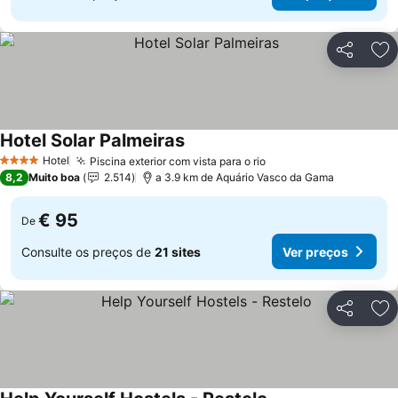
Partilhar
Ad
Hotel Solar Palmeiras
Ver preços
Hotel
Piscina exterior com vista para o rio
Ver preços
4 Estrelas
8,2
Muito boa
2.514
a 3.9 km de Aquário Vasco da Gama
€ 95
De
Consulte os preços de
21 sites
Ver preços
Partilhar
Ad