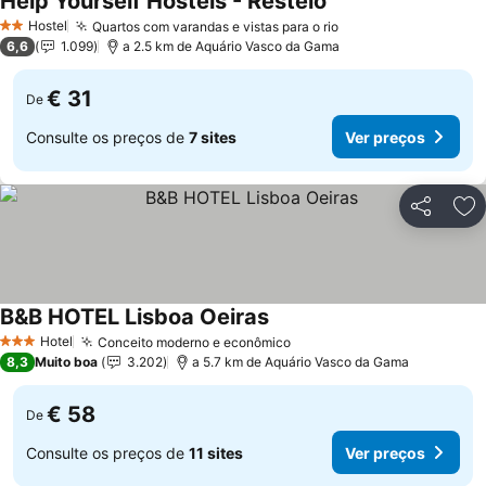
Help Yourself Hostels - Restelo
Ver preços
Hostel
Quartos com varandas e vistas para o rio
Ver preços
2 Estrelas
6,6
1.099
a 2.5 km de Aquário Vasco da Gama
€ 31
De
Consulte os preços de
7 sites
Ver preços
Partilhar
Ad
B&B HOTEL Lisboa Oeiras
Ver preços
Hotel
Conceito moderno e econômico
Ver preços
3 Estrelas
8,3
Muito boa
3.202
a 5.7 km de Aquário Vasco da Gama
€ 58
De
Consulte os preços de
11 sites
Ver preços