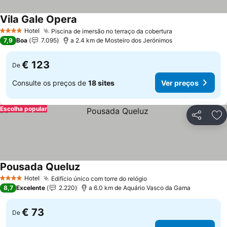
Vila Gale Opera
Ver preços
Hotel
Piscina de imersão no terraço da cobertura
Ver preços
4 Estrelas
7,9
Boa
7.095
a 2.4 km de Mosteiro dos Jerónimos
€ 123
De
Consulte os preços de
18 sites
Ver preços
Escolha popular
Partilhar
Ad
Pousada Queluz
Ver preços
Hotel
Edifício único com torre do relógio
Ver preços
4 Estrelas
8,7
Excelente
2.220
a 6.0 km de Aquário Vasco da Gama
€ 73
De