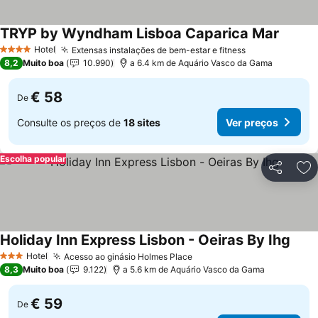
TRYP by Wyndham Lisboa Caparica Mar
Ver pr
Hotel
Extensas instalações de bem-estar e fitness
Ver preços
4 Estrelas
8,2
Muito boa
10.990
a 6.4 km de Aquário Vasco da Gama
€ 58
De
Consulte os preços de
18 sites
Ver preços
Escolha popular
Partilhar
Ad
Holiday Inn Express Lisbon - Oeiras By Ihg
Ver 
Hotel
Acesso ao ginásio Holmes Place
Ver preços
3 Estrelas
8,3
Muito boa
9.122
a 5.6 km de Aquário Vasco da Gama
€ 59
De