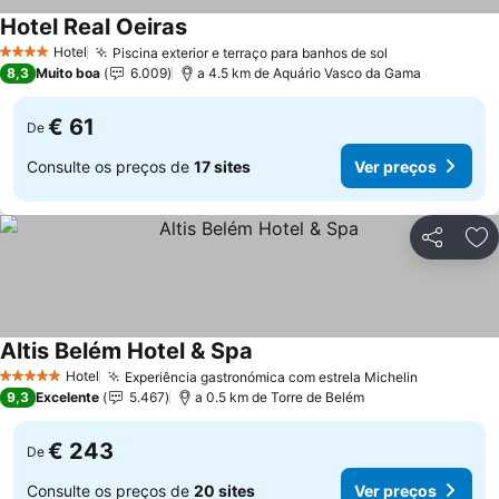
Hotel Real Oeiras
Ver preços
Hotel
Piscina exterior e terraço para banhos de sol
Ver preços
4 Estrelas
8,3
Muito boa
6.009
a 4.5 km de Aquário Vasco da Gama
€ 61
De
Consulte os preços de
17 sites
Ver preços
Partilhar
Ad
Altis Belém Hotel & Spa
Ver preços
Hotel
Experiência gastronómica com estrela Michelin
Ver preço
5 Estrelas
9,3
Excelente
5.467
a 0.5 km de Torre de Belém
€ 243
De
Consulte os preços de
20 sites
Ver preços