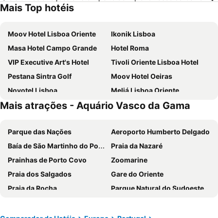
Mais Top hotéis
Moov Hotel Lisboa Oriente
Ikonik Lisboa
Masa Hotel Campo Grande
Hotel Roma
VIP Executive Art's Hotel
Tivoli Oriente Lisboa Hotel
Pestana Sintra Golf
Moov Hotel Oeiras
Novotel Lisboa
Meliá Lisboa Oriente
Mais atrações - Aquário Vasco da Gama
VIP Executive Zurique Hotel
TRYP by Wyndham Lisboa Caparica Mar
Holiday Inn Express Lisbon - Alfragide by IHG
Turim Ibéria Hotel
Parque das Nações
Aeroporto Humberto Delgado
VIP Executive Entrecampos Hotel
Selina Secret Garden Lisbon
Baía de São Martinho do Porto
Praia da Nazaré
Residencial Jardim Da Amadora
Evidencia Belverde Atitude Hotel
Prainhas de Porto Covo
Zoomarine
Holiday Inn Express Lisbon - Oeiras By Ihg
Pestana Cascais
Praia dos Salgados
Gare do Oriente
ibis Lisboa Parque das Naçoes
ibis Lisboa Jose Malhoa
Praia da Rocha
Parque Natural do Sudoeste Alentejano e Costa Vicentina
Eurostars Universal Lisboa
ibis Lisboa Sintra
Praia das Rocas
Estádio da Luz
Stay Hotel Lisboa Aeroporto
MS Aparthotel
Melides
Baleal
Universo Romantico
Avenida Park