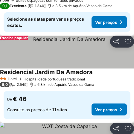
Hotel
Suítes espaçosas com terraços privados
Ver preços
9,1
Excelente
1.340
a 3.5 km de Aquário Vasco da Gama
Selecione as datas para ver os preços
Ver preços
exatos.
Escolha popular
Partilhar
Ad
Residencial Jardim Da Amadora
Ver preços
Hotel
Hospitalidade portuguesa tradicional
Ver preços
2 Estrelas
6,0
2.549
a 6.8 km de Aquário Vasco da Gama
€ 46
De
Consulte os preços de
11 sites
Ver preços
Partilhar
Ad