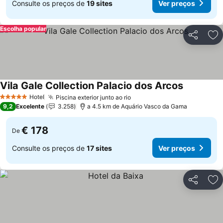
Consulte os preços de
19 sites
Ver preços
Escolha popular
Partilhar
Ad
Vila Gale Collection Palacio dos Arcos
Ver preço
Hotel
Piscina exterior junto ao rio
Ver preços
5 Estrelas
9,2
Excelente
3.258
a 4.5 km de Aquário Vasco da Gama
€ 178
De
Consulte os preços de
17 sites
Ver preços
Partilhar
Ad