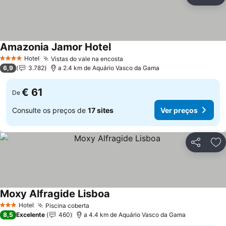
Partilhar
Ad
Amazonia Jamor Hotel
Ver preços
Hotel
Vistas do vale na encosta
Ver preços
4 Estrelas
6,9
3.782
a 2.4 km de Aquário Vasco da Gama
€ 61
De
Consulte os preços de
17 sites
Ver preços
Partilhar
Ad
Moxy Alfragide Lisboa
Ver preços
Hotel
Piscina coberta
Ver preços
3 Estrelas
8,5
Excelente
460
a 4.4 km de Aquário Vasco da Gama