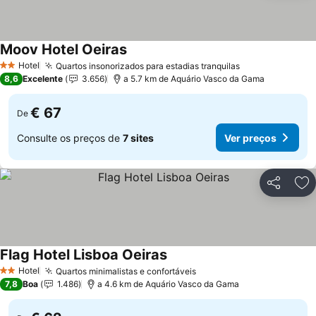
Moov Hotel Oeiras
Ver preços
Hotel
Quartos insonorizados para estadias tranquilas
Ver preços
2 Estrelas
8,6
Excelente
3.656
a 5.7 km de Aquário Vasco da Gama
€ 67
De
Consulte os preços de
7 sites
Ver preços
Partilhar
Ad
Flag Hotel Lisboa Oeiras
Ver preços
Hotel
Quartos minimalistas e confortáveis
Ver preços
2 Estrelas
7,8
Boa
1.486
a 4.6 km de Aquário Vasco da Gama