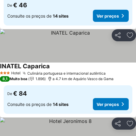
€ 46
De
Consulte os preços de
14 sites
Ver preços
Partilhar
Ad
INATEL Caparica
Ver preços
Hotel
Culinária portuguesa e internacional autêntica
Ver preços
3 Estrelas
8,1
Muito boa
1.896
a 4.7 km de Aquário Vasco da Gama
€ 84
De
Consulte os preços de
14 sites
Ver preços
Partilhar
Ad