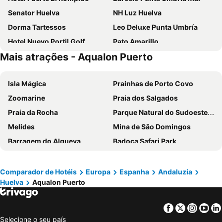
Senator Huelva
NH Luz Huelva
Dorma Tartessos
Leo Deluxe Punta Umbría
Hotel Nuevo Portil Golf
Pato Amarillo
Mais atrações - Aqualon Puerto
Martín Alonso Pinzón
Hotel La Barca
Hacienda Montija Hotel
AC Hotel Huelva
Isla Mágica
Prainhas de Porto Covo
Hotel Familia Conde
Hotel La Rabida
Zoomarine
Praia dos Salgados
Pato Rojo
Hotel Santa María
Praia da Rocha
Parque Natural do Sudoeste Alentejano e Costa Vicentina
Hotel Ayamontino
Hotel Carabela Santa Maria
Melides
Mina de São Domingos
Costa De La Luz
Hotel Emilio
Barragem do Alqueva
Badoca Safari Park
Leo Enebrales
Hotel San Miguel
Praia de Monte Gordo
Praia da Falésia
Hotel Albaida Nature
Hotel Puerto De Palos
Praia da Oura
Praia da Quarteira
Hotel La Pinta
Mazagonia
Comparador de Hotéis
Europa
Espanha
Andaluzia
Huelva
Aqualon Puerto
Praia de São Rafael
Praia de Santa Eulália
Cortijo Los Conquistadores
La Vega Rooms
do Vau
Playa de Islantilla
Hostal Niza
Plaza Chica
Facebook
Twitter
Insta
Yo
Playa Isla Canela
Praia de São Torpes
Hotel Plaza Escribano
Hostal Ciudad Trigueros
Selecione o seu país