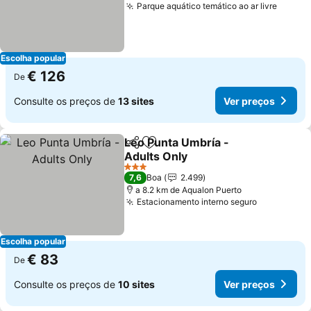
Parque aquático temático ao ar livre
Escolha popular
€ 126
De
Consulte os preços de
13 sites
Ver preços
Leo Punta Umbría -
Partilhar
Adicionar aos favoritos
Adults Only
3 Estrelas
7,6
Boa
2.499
a 8.2 km de Aqualon Puerto
Estacionamento interno seguro
Escolha popular
€ 83
De
Consulte os preços de
10 sites
Ver preços