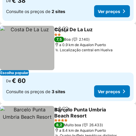
€ 38
De
Consulte os preços de
2 sites
Ver preços
Costa De La Luz
Partilhar
Adicionar aos favoritos
2 Estrelas
7,5
Boa
2.140
a 0.9 km de Aqualon Puerto
Localização central em Huelva
Escolha popular
€ 60
De
Consulte os preços de
3 sites
Ver preços
Barcelo Punta Umbria
Partilhar
Adicionar aos favoritos
Beach Resort
4 Estrelas
8,2
Muito boa
26.433
a 8.4 km de Aqualon Puerto
Quatro buffets temáticos distintos