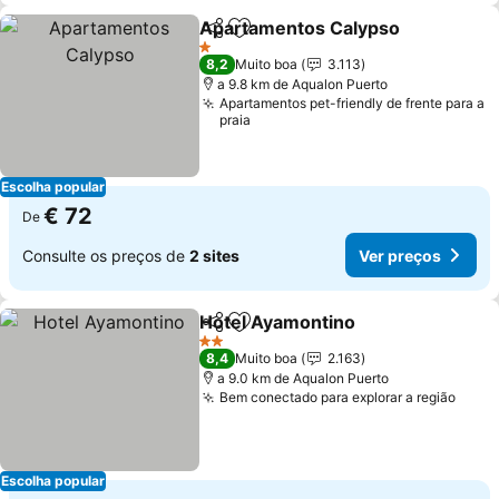
Apartamentos Calypso
Partilhar
Adicionar aos favoritos
1 Estrelas
8,2
Muito boa
3.113
a 9.8 km de Aqualon Puerto
Apartamentos pet-friendly de frente para a
praia
Escolha popular
€ 72
De
Consulte os preços de
2 sites
Ver preços
Hotel Ayamontino
Partilhar
Adicionar aos favoritos
2 Estrelas
8,4
Muito boa
2.163
a 9.0 km de Aqualon Puerto
Bem conectado para explorar a região
Escolha popular