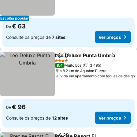
Escolha popular
€ 63
De
Consulte os preços de
7 sites
Ver preços
Leo Deluxe Punta Umbría
Partilhar
Adicionar aos favoritos
4 Estrelas
8,4
Muito boa
3.495
a 8.2 km de Aqualon Puerto
Vida em apartamento com toques de design
€ 96
De
Consulte os preços de
12 sites
Ver preços
Precise Resort El