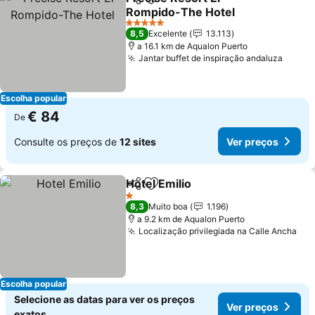
Partilhar
Adicionar aos favoritos
Rompido-The Hotel
5 Estrelas
8,5
Excelente
13.113
a 16.1 km de Aqualon Puerto
Jantar buffet de inspiração andaluza
Escolha popular
€ 84
De
Consulte os preços de
12 sites
Ver preços
Hotel Emilio
Partilhar
Adicionar aos favoritos
1 Estrelas
8,3
Muito boa
1.196
a 9.2 km de Aqualon Puerto
Localização privilegiada na Calle Ancha
Escolha popular
Selecione as datas para ver os preços
Ver preços
exatos.