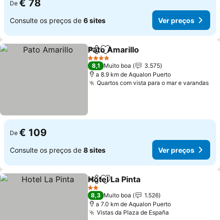
€ 78
De
Consulte os preços de
6 sites
Ver preços
Pato Amarillo
Partilhar
Adicionar aos favoritos
4 Estrelas
8,1
Muito boa
3.575
a 8.9 km de Aqualon Puerto
Quartos com vista para o mar e varandas
€ 109
De
Consulte os preços de
8 sites
Ver preços
Hotel La Pinta
Partilhar
Adicionar aos favoritos
2 Estrelas
8,3
Muito boa
1.526
a 7.0 km de Aqualon Puerto
Vistas da Plaza de España