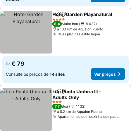
Hotel Garden Playanatural
Partilhar
Adicionar aos favoritos
4 Estrelas
8,4
Muito boa
9.037
a 13.1 km de Aqualon Puerto
Duas piscinas estilo lagoa
€ 79
De
Consulte os preços de
14 sites
Ver preços
Leo Punta Umbria III -
Partilhar
Adicionar aos favoritos
Adults Only
3 Estrelas
7,7
Boa
1.132
a 8.2 km de Aqualon Puerto
Apartamentos com cozinha compacta