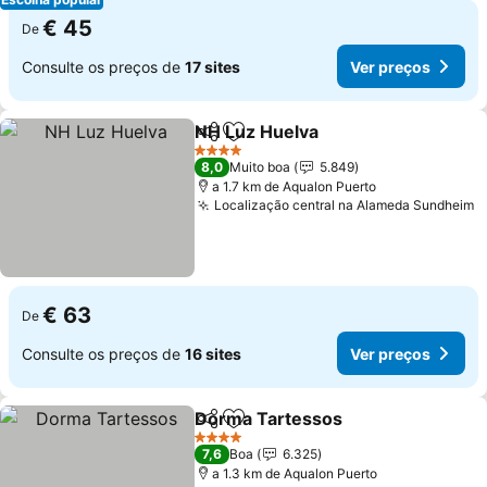
€ 45
De
Consulte os preços de
17 sites
Ver preços
NH Luz Huelva
Partilhar
Adicionar aos favoritos
4 Estrelas
8,0
Muito boa
5.849
a 1.7 km de Aqualon Puerto
Localização central na Alameda Sundheim
€ 63
De
Consulte os preços de
16 sites
Ver preços
Dorma Tartessos
Partilhar
Adicionar aos favoritos
4 Estrelas
7,6
Boa
6.325
a 1.3 km de Aqualon Puerto