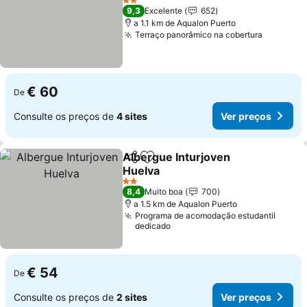
2 Estrelas
9,3
Excelente
652
a 1.1 km de Aqualon Puerto
Terraço panorâmico na cobertura
€ 60
De
Consulte os preços de
4 sites
Ver preços
Albergue Inturjoven
Partilhar
Adicionar aos favoritos
Huelva
2 Estrelas
8,4
Muito boa
700
a 1.5 km de Aqualon Puerto
Programa de acomodação estudantil
dedicado
€ 54
De
Consulte os preços de
2 sites
Ver preços