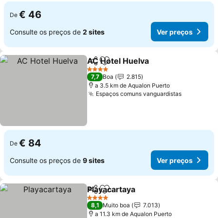
€ 46
De
Consulte os preços de
2 sites
Ver preços
AC Hotel Huelva
Partilhar
Adicionar aos favoritos
4 Estrelas
7,7
Boa
2.815
a 3.5 km de Aqualon Puerto
Espaços comuns vanguardistas
€ 84
De
Consulte os preços de
9 sites
Ver preços
Playacartaya
Partilhar
Adicionar aos favoritos
4 Estrelas
8,1
Muito boa
7.013
a 11.3 km de Aqualon Puerto