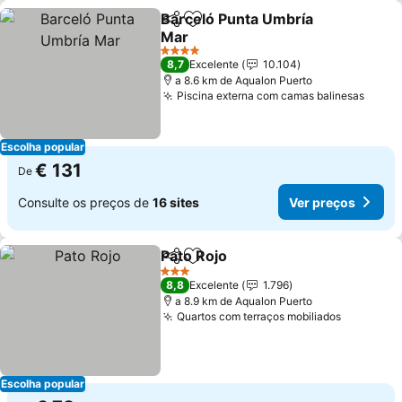
Barceló Punta Umbría
Partilhar
Adicionar aos favoritos
Mar
4 Estrelas
8,7
Excelente
10.104
a 8.6 km de Aqualon Puerto
Piscina externa com camas balinesas
Escolha popular
€ 131
De
Consulte os preços de
16 sites
Ver preços
Pato Rojo
Partilhar
Adicionar aos favoritos
3 Estrelas
8,8
Excelente
1.796
a 8.9 km de Aqualon Puerto
Quartos com terraços mobiliados
Escolha popular