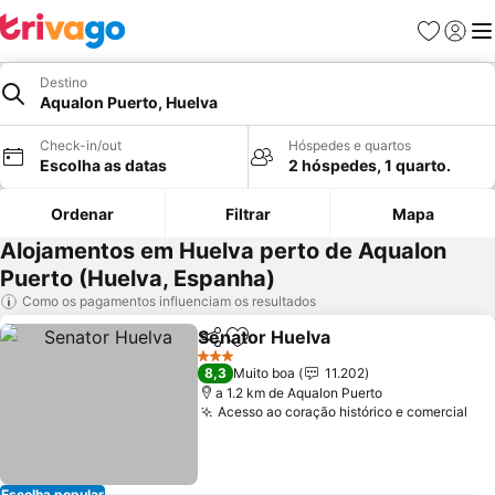
Favoritos
Iniciar
Me
Destino
Aqualon Puerto, Huelva
Check-in/out
Hóspedes e quartos
Escolha as datas
2 hóspedes, 1 quarto.
Ordenar
Filtrar
Mapa
Alojamentos em Huelva perto de Aqualon
Puerto (Huelva, Espanha)
Como os pagamentos influenciam os resultados
Senator Huelva
Partilhar
Adicionar aos favoritos
3 Estrelas
8,3
Muito boa
11.202
a 1.2 km de Aqualon Puerto
Acesso ao coração histórico e comercial
Escolha popular