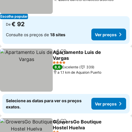
Escolha popular
€ 92
De
Consulte os preços de
18 sites
Ver preços
Apartamento Luis de
Partilhar
Adicionar aos favoritos
Vargas
4 Estrelas
8,6
Excelente
339
a 1.1 km de Aqualon Puerto
Selecione as datas para ver os preços
Ver preços
exatos.
GrowersGo Boutique
Partilhar
Adicionar aos favoritos
Hostel Huelva