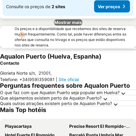
Consulte os preços de
2 sites
Ver preços
Mostrar mais
Os preços e a disponibilidade que recebemos dos sites de reserva
mudam frequentemente. Como tal, pode haver diferenças entre as
ofertas que consulta no trivago e os preços que estão disponíveis
nos sites de reserva.
Aqualon Puerto (Huelva, Espanha)
Contacto
Glorieta Norte s/n
,
21001
,
Telefone
:
+34(959)359081
|
Site oficial
Perguntas frequentes sobre Aqualon Puerto
O que faz com que Aqualon Puerto seja popular em Huelva?
Que alojamentos existem perto de Aqualon Puerto?
Quais outras atrações existem perto de Aqualon Puerto?
Mais Top hotéis
Playacartaya
Precise Resort El Rompido-The Hotel
Hotel Fuerte El Rompido
Barceló Punta Umbría Mar