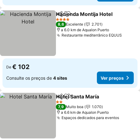
Hacienda Montija Hotel
Partilhar
Adicionar aos favoritos
4 Estrelas
8,6
Excelente
2.701
a 6.0 km de Aqualon Puerto
Restaurante mediterrânico EQUUS
€ 102
De
Consulte os preços de
4 sites
Ver preços
Hotel Santa María
Partilhar
Adicionar aos favoritos
2 Estrelas
7,9
Muito boa
1.070
a 6.6 km de Aqualon Puerto
Espaços dedicados para eventos