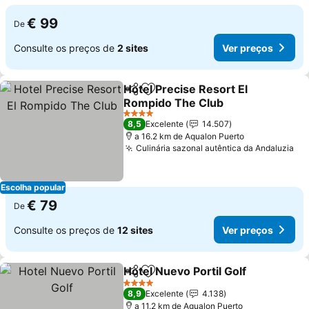
€ 99
De
Consulte os preços de
2 sites
Ver preços
Hotel Precise Resort El
Partilhar
Adicionar aos favoritos
Rompido The Club
4 Estrelas
8,5
Excelente
14.507
a 16.2 km de Aqualon Puerto
Culinária sazonal autêntica da Andaluzia
Escolha popular
€ 79
De
Consulte os preços de
12 sites
Ver preços
Hotel Nuevo Portil Golf
Partilhar
Adicionar aos favoritos
4 Estrelas
8,9
Excelente
4.138
a 11.2 km de Aqualon Puerto