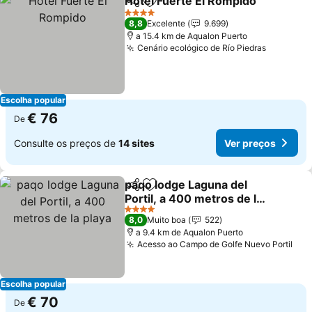
Hotel Fuerte El Rompido
Partilhar
Adicionar aos favoritos
4 Estrelas
8,8
Excelente
9.699
a 15.4 km de Aqualon Puerto
Cenário ecológico de Río Piedras
Escolha popular
€ 76
De
Consulte os preços de
14 sites
Ver preços
paqo lodge Laguna del
Partilhar
Adicionar aos favoritos
Portil, a 400 metros de la
playa
4 Estrelas
8,0
Muito boa
522
a 9.4 km de Aqualon Puerto
Acesso ao Campo de Golfe Nuevo Portil
Escolha popular
€ 70
De