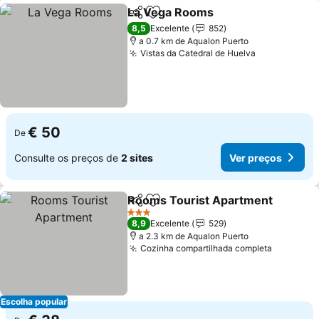
La Vega Rooms
Partilhar
Adicionar aos favoritos
8,5
Excelente
852
a 0.7 km de Aqualon Puerto
Vistas da Catedral de Huelva
€ 50
De
Consulte os preços de
2 sites
Ver preços
Rooms Tourist Apartment
Partilhar
Adicionar aos favoritos
3 Estrelas
8,9
Excelente
529
a 2.3 km de Aqualon Puerto
Cozinha compartilhada completa
Escolha popular