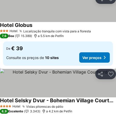
Partilhar
Ad
Hotel Globus
Hotel
Localização tranquila com vista para a floresta
3 Estrelas
7,6
Boa
15.389
a 5.5 km de Petřín
€ 39
De
Consulte os preços de
10 sites
Ver preços
Partilhar
Ad
Hotel Selsky Dvur - Bohemian Village Courtyard
Hotel
Vistas pitorescas do pátio
4 Estrelas
8,9
Excelente
3.343
a 4.2 km de Petřín