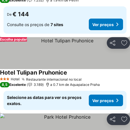
8,8
Excelente
7.252
a 1.9 km de Petřín
€ 144
De
Consulte os preços de
7 sites
Ver preços
Escolha popular
Partilhar
Ad
Hotel Tulipan Pruhonice
Hotel
Restaurante internacional no local
3 Estrelas
8,5
Excelente
3.189
a 0.7 km de Aquapalace Praha
Selecione as datas para ver os preços
Ver preços
exatos.
Partilhar
Ad