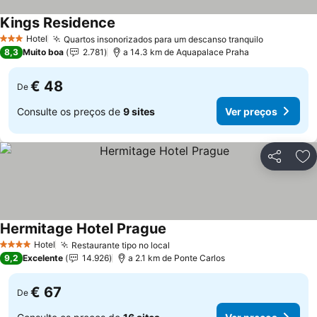
Kings Residence
Hotel
Quartos insonorizados para um descanso tranquilo
3 Estrelas
8,3
Muito boa
2.781
a 14.3 km de Aquapalace Praha
€ 48
De
Consulte os preços de
9 sites
Ver preços
Partilhar
Ad
Hermitage Hotel Prague
Hotel
Restaurante tipo no local
4 Estrelas
9,2
Excelente
14.926
a 2.1 km de Ponte Carlos
€ 67
De