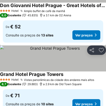
Don Giovanni Hotel Prague - Great Hotels of The World
Hotel
Amplo buffet de café da manhã
4 Estrelas
9,0
Excelente
45.835
a 3.1 km de O2 Arena
€ 52
De
Consulte os preços de
13 sites
Ver preços
Partilhar
Ad
Grand Hotel Prague Towers
Hotel
Vistas panorâmicas da cidade dos andares mais altos
4 Estrelas
8,7
Excelente
29.883
a 2.9 km de Old Town Square
€ 71
De
Consulte os preços de
10 sites
Ver preços