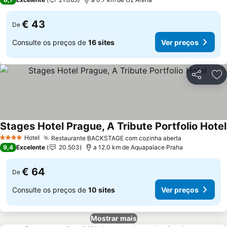
€ 43
De
Consulte os preços de
16 sites
Ver preços
Partilhar
Ad
Stages Hotel Prague, A Tribute Portfolio Hotel
Hotel
Restaurante BACKSTAGE com cozinha aberta
4 Estrelas
9,4
Excelente
20.503
a 12.0 km de Aquapalace Praha
€ 64
De
Consulte os preços de
10 sites
Ver preços
Mostrar mais