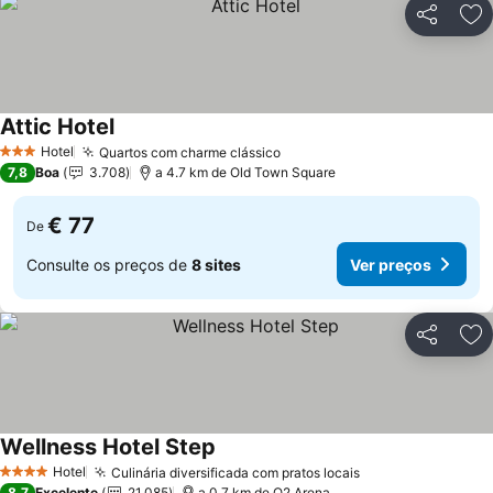
Partilhar
Ad
Attic Hotel
Hotel
Quartos com charme clássico
3 Estrelas
7,8
Boa
3.708
a 4.7 km de Old Town Square
€ 77
De
Consulte os preços de
8 sites
Ver preços
Partilhar
Ad
Wellness Hotel Step
Hotel
Culinária diversificada com pratos locais
4 Estrelas
8,7
Excelente
21.085
a 0.7 km de O2 Arena