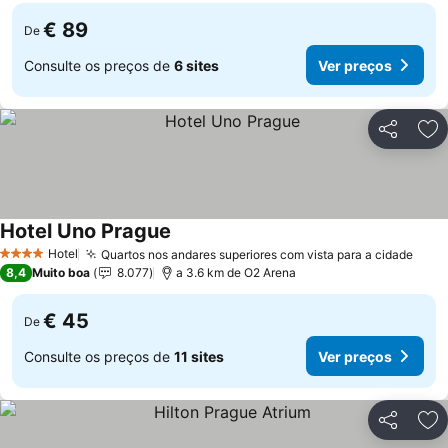
€ 89
De
Consulte os preços de
6 sites
Ver preços
Partilhar
Ad
Hotel Uno Prague
Hotel
Quartos nos andares superiores com vista para a cidade
4 Estrelas
8,4
Muito boa
8.077
a 3.6 km de O2 Arena
€ 45
De
Consulte os preços de
11 sites
Ver preços
Partilhar
Ad