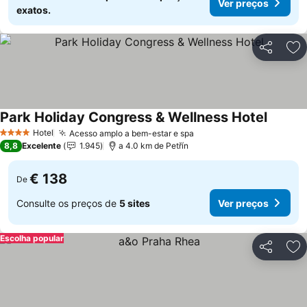
Ver preços
exatos.
Partilhar
Ad
Park Holiday Congress & Wellness Hotel
Hotel
Acesso amplo a bem-estar e spa
4 Estrelas
8,8
Excelente
1.945
a 4.0 km de Petřín
€ 138
De
Consulte os preços de
5 sites
Ver preços
Escolha popular
Partilhar
Ad