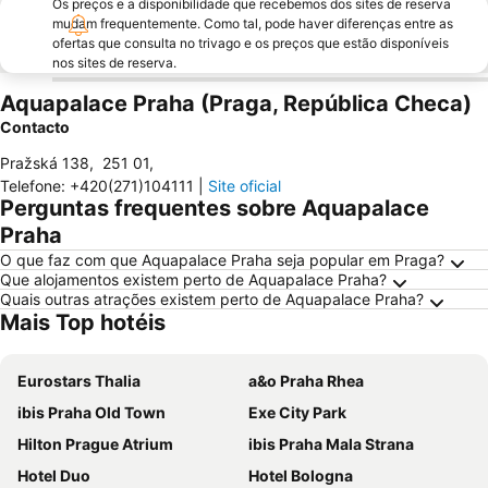
Os preços e a disponibilidade que recebemos dos sites de reserva
mudam frequentemente. Como tal, pode haver diferenças entre as
ofertas que consulta no trivago e os preços que estão disponíveis
nos sites de reserva.
Aquapalace Praha (Praga, República Checa)
Contacto
Pražská 138
,
251 01
,
Telefone
:
+420(271)104111
|
Site oficial
Perguntas frequentes sobre Aquapalace
Praha
O que faz com que Aquapalace Praha seja popular em Praga?
Que alojamentos existem perto de Aquapalace Praha?
Quais outras atrações existem perto de Aquapalace Praha?
Mais Top hotéis
Eurostars Thalia
a&o Praha Rhea
ibis Praha Old Town
Exe City Park
Hilton Prague Atrium
ibis Praha Mala Strana
Hotel Duo
Hotel Bologna