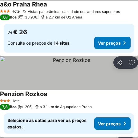
a&o Praha Rhea
Hotel
Vistas panorâmicas da cidade dos andares superiores
3 Estrelas
7,8
Boa
38.908
a 2.7 km de O2 Arena
€ 26
De
Consulte os preços de
14 sites
Ver preços
Partilhar
Ad
Penzion Rozkos
Hotel
3 Estrelas
7,8
Boa
296
a 3.1 km de Aquapalace Praha
Selecione as datas para ver os preços
Ver preços
exatos.