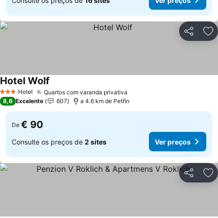
Consulte os preços de
16 sites
Ver preços
Partilhar
Ad
Hotel Wolf
Hotel
Quartos com varanda privativa
3 Estrelas
8,6
Excelente
607
a 4.6 km de Petřín
€ 90
De
Consulte os preços de
2 sites
Ver preços
Partilhar
Ad