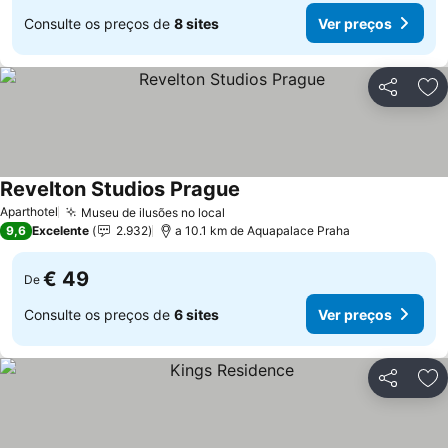
Consulte os preços de
8 sites
Ver preços
Partilhar
Ad
Revelton Studios Prague
Aparthotel
Museu de ilusões no local
9,6
Excelente
2.932
a 10.1 km de Aquapalace Praha
€ 49
De
Consulte os preços de
6 sites
Ver preços
Partilhar
Ad