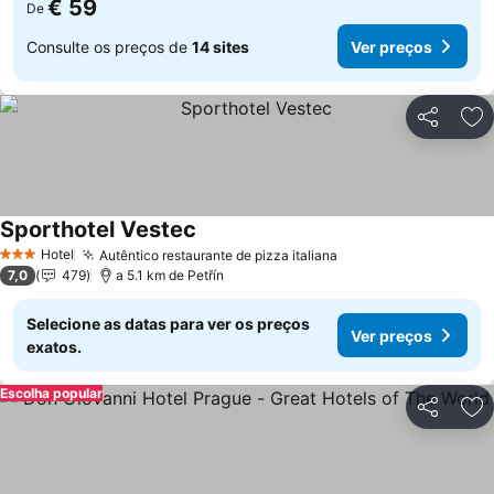
€ 59
De
Consulte os preços de
14 sites
Ver preços
Partilhar
Ad
Sporthotel Vestec
Hotel
Autêntico restaurante de pizza italiana
3 Estrelas
7,0
479
a 5.1 km de Petřín
Selecione as datas para ver os preços
Ver preços
exatos.
Escolha popular
Partilhar
Ad