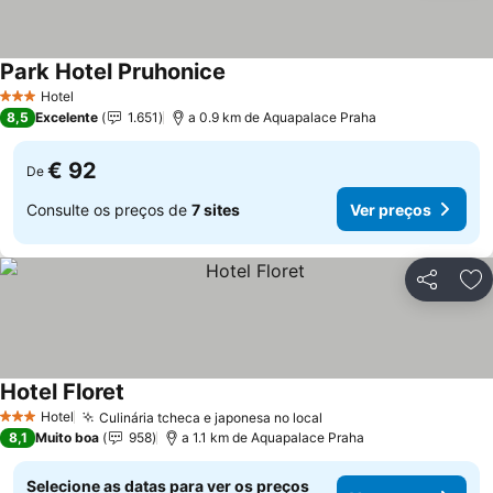
Park Hotel Pruhonice
Hotel
3 Estrelas
8,5
Excelente
1.651
a 0.9 km de Aquapalace Praha
€ 92
De
Consulte os preços de
7 sites
Ver preços
Partilhar
Ad
Hotel Floret
Hotel
Culinária tcheca e japonesa no local
3 Estrelas
8,1
Muito boa
958
a 1.1 km de Aquapalace Praha
Selecione as datas para ver os preços