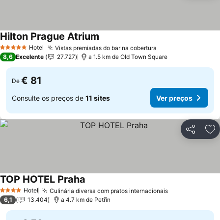
Hilton Prague Atrium
Hotel
Vistas premiadas do bar na cobertura
5 Estrelas
8,6
Excelente
27.727
a 1.5 km de Old Town Square
€ 81
De
Consulte os preços de
11 sites
Ver preços
Partilhar
Ad
TOP HOTEL Praha
Hotel
Culinária diversa com pratos internacionais
4 Estrelas
6,1
13.404
a 4.7 km de Petřín