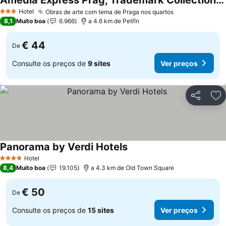
Amedia Express Prag, Trademark Collection by Wyndham
Hotel
Obras de arte com tema de Praga nos quartos
3 Estrelas
8,1
Muito boa
6.966
a 4.6 km de Petřín
€ 44
De
Consulte os preços de
9 sites
Ver preços
Partilhar
Ad
Panorama by Verdi Hotels
Hotel
4 Estrelas
8,4
Muito boa
19.105
a 4.3 km de Old Town Square
€ 50
De
Consulte os preços de
15 sites
Ver preços