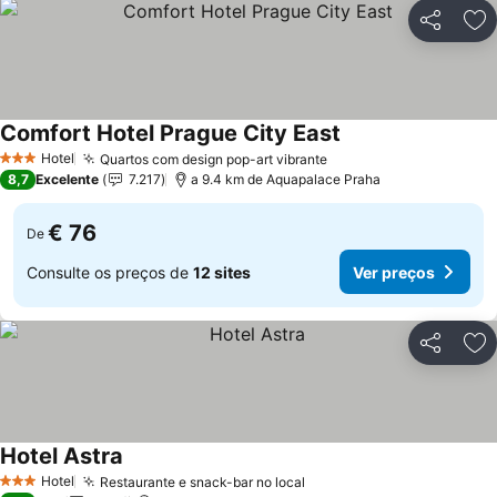
Partilhar
Ad
Comfort Hotel Prague City East
Hotel
Quartos com design pop-art vibrante
3 Estrelas
8,7
Excelente
7.217
a 9.4 km de Aquapalace Praha
€ 76
De
Consulte os preços de
12 sites
Ver preços
Partilhar
Ad
Hotel Astra
Hotel
Restaurante e snack-bar no local
3 Estrelas