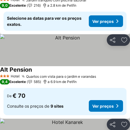
Jardim tranquilo com piscina sazonal
3 Estrelas
9,0
Excelente
216
a 2.8 km de Petřín
Selecione as datas para ver os preços
Ver preços
exatos.
Partilhar
Ad
Alt Pension
Hotel
Quartos com vista para o jardim e varandas
3 Estrelas
9,4
Excelente
585
a 6.9 km de Petřín
€ 70
De
Consulte os preços de
9 sites
Ver preços
Partilhar
Ad