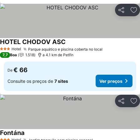
Partilhar
Ad
HOTEL CHODOV ASC
Hotel
Parque aquático e piscina coberta no local
3 Estrelas
7,7
Boa
1.518
a 4.1 km de Petřín
€ 66
De
Consulte os preços de
7 sites
Ver preços
Partilhar
Ad
Fontána
Hotel