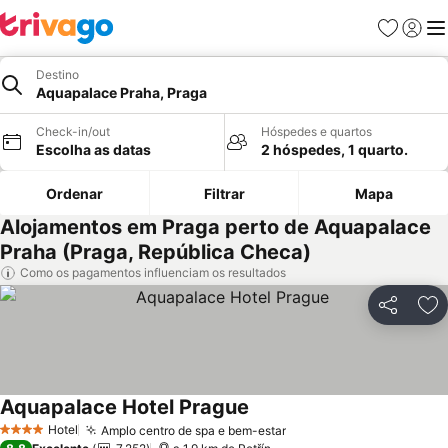
Favoritos
Iniciar
Me
Destino
Aquapalace Praha, Praga
Check-in/out
Hóspedes e quartos
Escolha as datas
2 hóspedes, 1 quarto.
Ordenar
Filtrar
Mapa
Alojamentos em Praga perto de Aquapalace
Praha (Praga, República Checa)
Como os pagamentos influenciam os resultados
Partilhar
Ad
Aquapalace Hotel Prague
Hotel
Amplo centro de spa e bem-estar
4 Estrelas