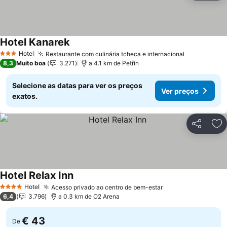
Hotel Kanarek
Hotel
Restaurante com culinária tcheca e internacional
3 Estrelas
8,3
Muito boa
3.271
a 4.1 km de Petřín
Selecione as datas para ver os preços
Ver preços
exatos.
Partilhar
Ad
Hotel Relax Inn
Hotel
Acesso privado ao centro de bem-estar
4 Estrelas
6,4
3.796
a 0.3 km de O2 Arena
€ 43
De