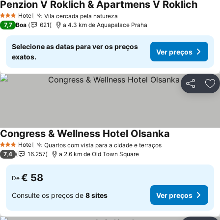
Penzion V Roklich & Apartmens V Roklich
Hotel
Vila cercada pela natureza
3 Estrelas
7,7
Boa
621
a 4.3 km de Aquapalace Praha
Selecione as datas para ver os preços
Ver preços
exatos.
Partilhar
Ad
Congress & Wellness Hotel Olsanka
Hotel
Quartos com vista para a cidade e terraços
3 Estrelas
7,4
16.257
a 2.6 km de Old Town Square
€ 58
De
Consulte os preços de
8 sites
Ver preços