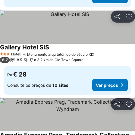
Partilhar
Ad
Gallery Hotel SIS
Hotel
Monumento arquitetónico do século XIX
3 Estrelas
6,7
8.515
a 3.2 km de Old Town Square
€ 28
De
Consulte os preços de
10 sites
Ver preços
Partilhar
Ad