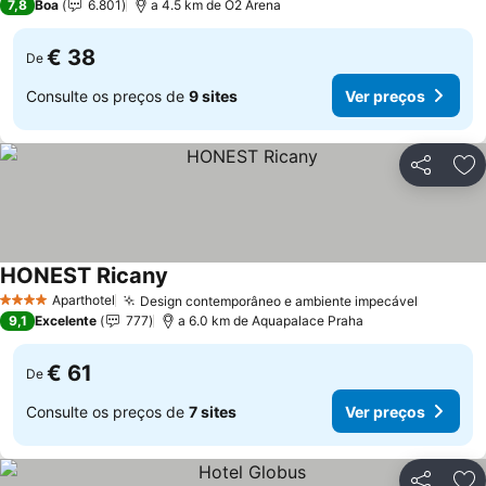
7,8
Boa
6.801
a 4.5 km de O2 Arena
€ 38
De
Consulte os preços de
9 sites
Ver preços
Partilhar
Ad
HONEST Ricany
Aparthotel
Design contemporâneo e ambiente impecável
4 Estrelas
9,1
Excelente
777
a 6.0 km de Aquapalace Praha
€ 61
De
Consulte os preços de
7 sites
Ver preços