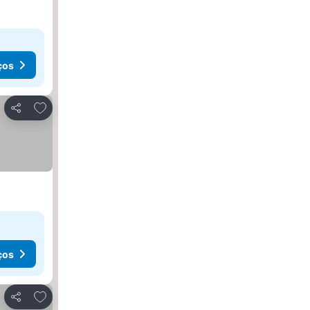
ços
Adicionar aos favoritos
Partilhar
ços
Adicionar aos favoritos
Partilhar