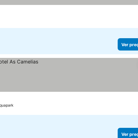
as
Ver pre
Aquapark
Ver pre