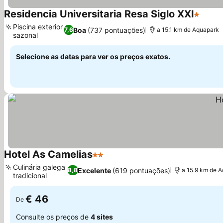
Residencia Universitaria Resa Siglo XXI
1 Estrel
Piscina exterior
Boa
(737 pontuações)
7,6
a 15.1 km de Aquapark
sazonal
Selecione as datas para ver os preços exatos.
Hotel As Camelias
2 Estrelas
Culinária galega
Excelente
(619 pontuações)
8,8
a 15.9 km de 
tradicional
€ 46
De
Consulte os preços de
4 sites