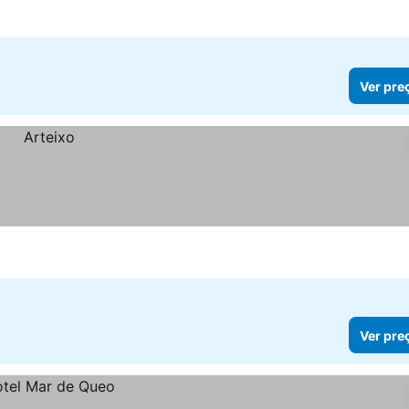
Ver pre
Ver pre