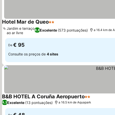
Hotel Mar de Queo
2 Estrelas
Jardim e terraço
Excelente
(573 pontuações)
8,8
a 16.4 km de 
ao ar livre
€ 95
De
Consulte os preços de
4 sites
B&B HOTEL A Coruña Aeropuerto
2 Estrelas
Excelente
(13 pontuações)
9,3
a 16.5 km de Aquapark