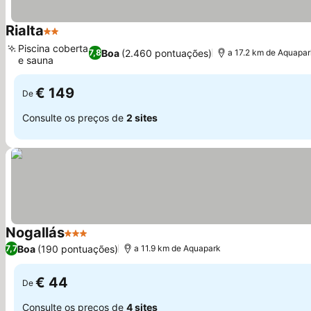
Rialta
2 Estrelas
Piscina coberta
Boa
(2.460 pontuações)
7,8
a 17.2 km de Aquapa
e sauna
€ 149
De
Consulte os preços de
2 sites
Nogallás
3 Estrelas
Boa
(190 pontuações)
7,7
a 11.9 km de Aquapark
€ 44
De
Consulte os preços de
4 sites