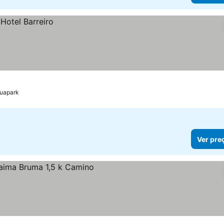
quapark
Ver pre