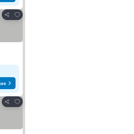
Adicionar aos favoritos
Partilhar
ços
Adicionar aos favoritos
Partilhar