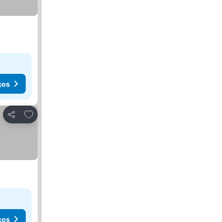
ços
Adicionar aos favoritos
Partilhar
ços