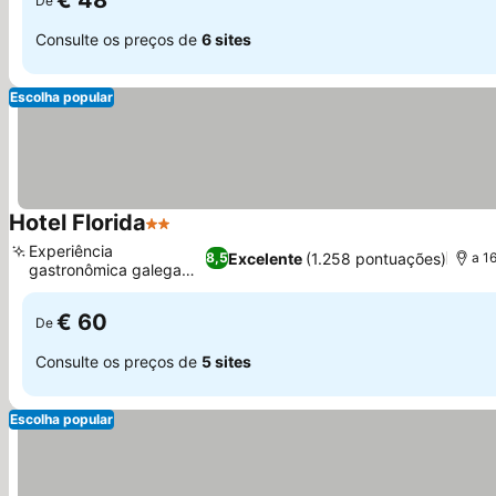
€ 48
De
Consulte os preços de
6 sites
Escolha popular
Hotel Florida
2 Estrelas
Experiência
Excelente
(1.258 pontuações)
8,5
a 1
gastronômica galega
autêntica
€ 60
De
Consulte os preços de
5 sites
Escolha popular