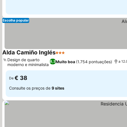
Escolha popular
Alda Camiño Inglés
3 Estrelas
Design de quarto
Muito boa
(1.754 pontuações)
8,3
a 12
moderno e minimalista
€ 38
De
Consulte os preços de
9 sites