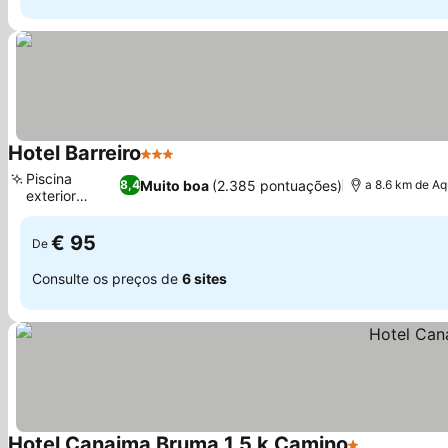
Hotel Barreiro
3 Estrelas
Piscina
Muito boa
(2.385 pontuações)
8,4
a 8.6 km de A
exterior
sazonal
€ 95
De
Consulte os preços de
6 sites
Hotel Canaima Bruma 1,5 k Camino