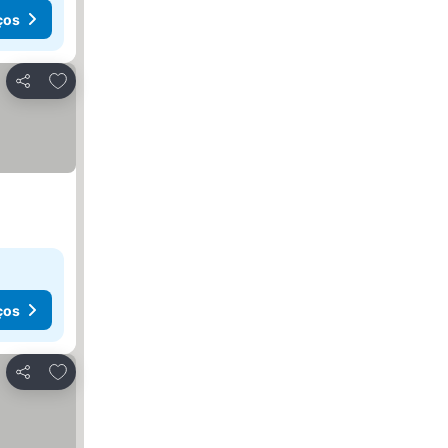
ços
Adicionar aos favoritos
Partilhar
ços
Adicionar aos favoritos
Partilhar