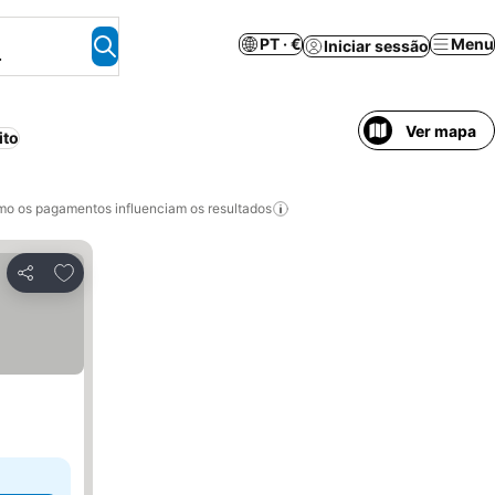
PT · €
Menu
Iniciar sessão
.
Ver mapa
ito
o os pagamentos influenciam os resultados
Adicionar aos favoritos
Partilhar