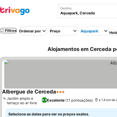
Destino
Filtros
Ordenar por
Preço
Aquapark
Hot
Alojamentos em Cerceda p
Albergue de Cerceda
3 Estrelas
Jardim amplo e
Excelente
(11 pontuações)
9,5
a 1.4 km de
terraço ao ar livre
Selecione as datas para ver os preços exatos.