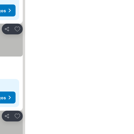
ços
Adicionar aos favoritos
Partilhar
ços
Adicionar aos favoritos
Partilhar