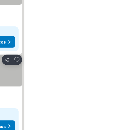
ços
Adicionar aos favoritos
Partilhar
ços