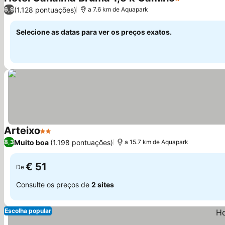
1 Estrelas
(1.128 pontuações)
6,9
a 7.6 km de Aquapark
Selecione as datas para ver os preços exatos.
Arteixo
2 Estrelas
Muito boa
(1.198 pontuações)
8,3
a 15.7 km de Aquapark
€ 51
De
Consulte os preços de
2 sites
Escolha popular