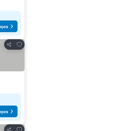
eços
Adicionar aos favoritos
Partilhar
eços
Adicionar aos favoritos