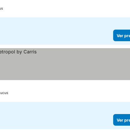
us
Ver pr
Lucus
Ver pr