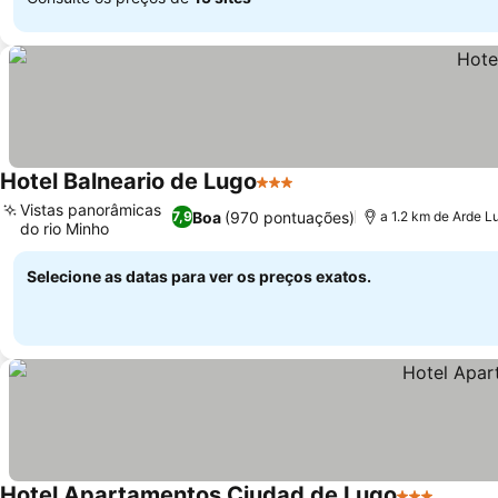
Hotel Balneario de Lugo
3 Estrelas
Vistas panorâmicas
Boa
(970 pontuações)
7,9
a 1.2 km de Arde L
do rio Minho
Selecione as datas para ver os preços exatos.
Hotel Apartamentos Ciudad de Lugo