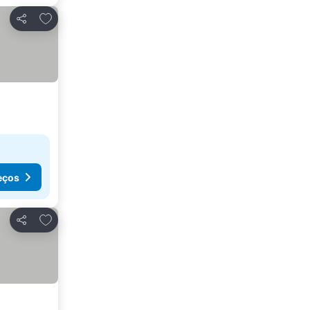
Adicionar aos favoritos
Partilhar
eços
Adicionar aos favoritos
Partilhar