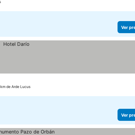
s
Ver pr
7 km de Arde Lucus
Ver pr