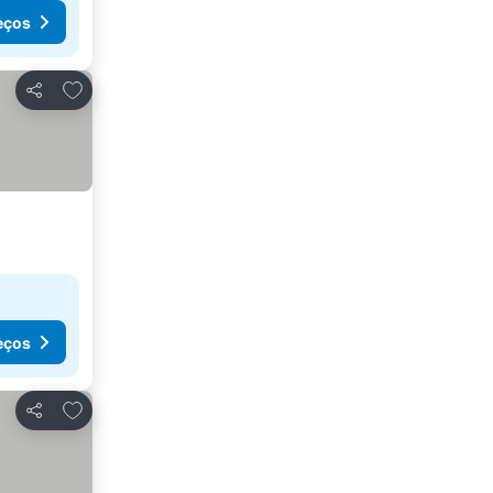
eços
Adicionar aos favoritos
Partilhar
eços
Adicionar aos favoritos
Partilhar