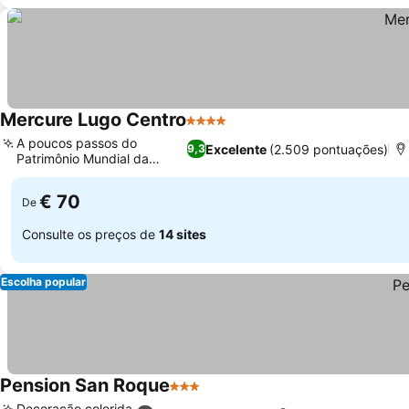
Mercure Lugo Centro
4 Estrelas
A poucos passos do
Excelente
(2.509 pontuações)
9,3
Patrimônio Mundial da
UNESCO
€ 70
De
Consulte os preços de
14 sites
Escolha popular
Pension San Roque
3 Estrelas
Decoração colorida