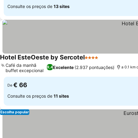
Consulte os preços de
13 sites
Hotel EsteOeste by Sercotel
4 Estrelas
Café da manhã
Excelente
(2.937 pontuações)
9,4
a 0.1 km 
buffet excepcional
€ 66
De
Consulte os preços de
11 sites
Escolha popular