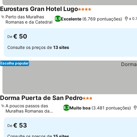
Eurostars Gran Hotel Lugo
4 Estrelas
Perto das Muralhas
Excelente
(6.769 pontuações)
8,9
a 0.
Romanas e da Catedral
€ 50
De
Consulte os preços de
13 sites
Escolha popular
Dorma Puerta de San Pedro
3 Estrelas
A poucos passos das
Muito boa
(3.481 pontuações)
8,3
Muralhas Romanas da
UNESCO
€ 53
De
Consulte os preços de
15 sites