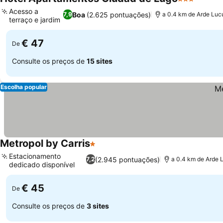
3 Estrelas
Acesso a
Boa
(2.625 pontuações)
7,9
a 0.4 km de Arde Luc
terraço e jardim
€ 47
De
Consulte os preços de
15 sites
Escolha popular
Metropol by Carris
1 Estrelas
Estacionamento
(2.945 pontuações)
7,2
a 0.4 km de Arde 
dedicado disponível
€ 45
De
Consulte os preços de
3 sites