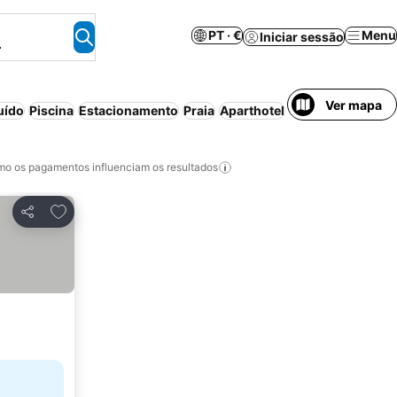
PT · €
Menu
Iniciar sessão
.
Ver mapa
uído
Piscina
Estacionamento
Praia
Aparthotel
Casa/apartamento
o os pagamentos influenciam os resultados
Adicionar aos favoritos
Partilhar