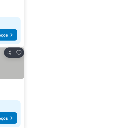
eços
Adicionar aos favoritos
Partilhar
eços