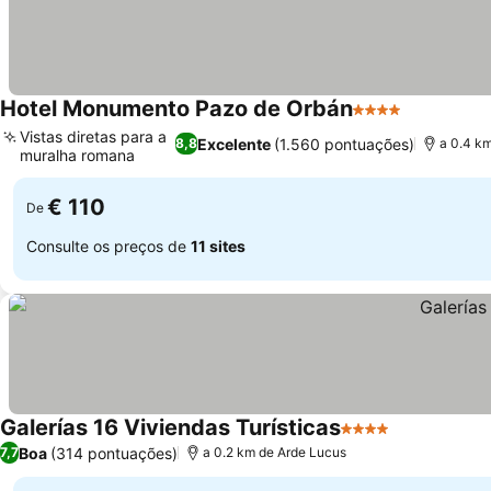
Hotel Monumento Pazo de Orbán
4 Estrelas
Vistas diretas para a
Excelente
(1.560 pontuações)
8,8
a 0.4 k
muralha romana
€ 110
De
Consulte os preços de
11 sites
Galerías 16 Viviendas Turísticas
4 Estrelas
Boa
(314 pontuações)
7,7
a 0.2 km de Arde Lucus