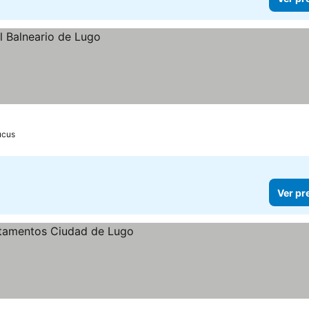
ucus
Ver pr