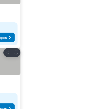
eços
Adicionar aos favoritos
Partilhar
eços