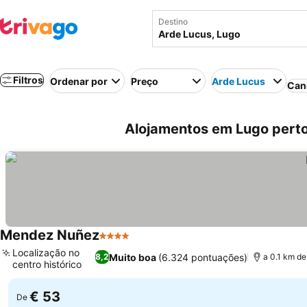
Destino
Filtros
Ordenar por
Preço
Arde Lucus
Can
Alojamentos em Lugo perto
Mendez Nuñez
4 Estrelas
Localização no
Muito boa
(6.324 pontuações)
8,2
a 0.1 km d
centro histórico
€ 53
De