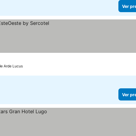
Ver pr
de Arde Lucus
Ver pr