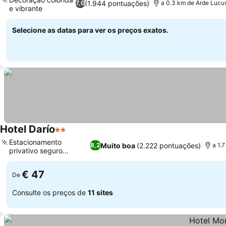
(1.944 pontuações)
7,0
a 0.3 km de Arde Lucu
e vibrante
Selecione as datas para ver os preços exatos.
Hotel Darío
2 Estrelas
Estacionamento
Muito boa
(2.222 pontuações)
8,2
a 1.
privativo seguro
disponível
€ 47
De
Consulte os preços de
11 sites