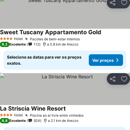
Partilhar
Ad
Sweet Tuscany Appartamento Gold
Hotel
Pacotes de bem-estar internos
4 Estrelas
9,2
Excelente
112
a 0.8 km de Arezzo
Selecione as datas para ver os preços
Ver preços
exatos.
Partilhar
Ad
La Striscia Wine Resort
Hotel
Piscina ao ar livre entre vinhedos
4 Estrelas
8,8
Excelente
924
a 2.1 km de Arezzo