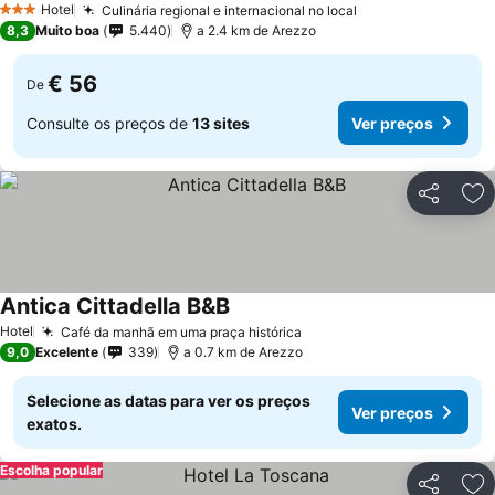
Hotel
Culinária regional e internacional no local
3 Estrelas
8,3
Muito boa
5.440
a 2.4 km de Arezzo
€ 56
De
Consulte os preços de
13 sites
Ver preços
Partilhar
Ad
Antica Cittadella B&B
Hotel
Café da manhã em uma praça histórica
9,0
Excelente
339
a 0.7 km de Arezzo
Selecione as datas para ver os preços
Ver preços
exatos.
Escolha popular
Partilhar