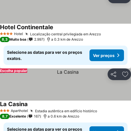
Partilhar
Ad
Hotel Continentale
Hotel
Localização central privilegiada em Arezzo
4 Estrelas
8,3
Muito boa
2.997
a 0.3 km de Arezzo
Selecione as datas para ver os preços
Ver preços
exatos.
Escolha popular
Partilhar
Ad
La Casina
Aparthotel
Estadia autêntica em edifício histórico
3 Estrelas
8,7
Excelente
167
a 0.6 km de Arezzo
Selecione as datas para ver os preços