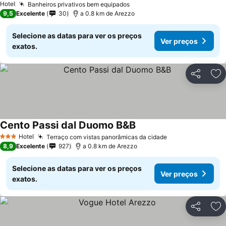
Hotel
Banheiros privativos bem equipados
9,5
Excelente
30
a 0.8 km de Arezzo
Selecione as datas para ver os preços
Ver preços
exatos.
Partilhar
Ad
Cento Passi dal Duomo B&B
Hotel
Terraço com vistas panorâmicas da cidade
3 Estrelas
8,9
Excelente
927
a 0.8 km de Arezzo
Selecione as datas para ver os preços
Ver preços
exatos.
Partilhar
Ad