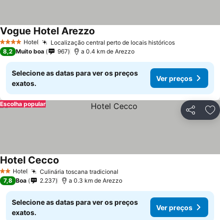
Vogue Hotel Arezzo
Hotel
Localização central perto de locais históricos
4 Estrelas
8,2
Muito boa
967
a 0.4 km de Arezzo
Selecione as datas para ver os preços
Ver preços
exatos.
Escolha popular
Partilhar
Ad
Hotel Cecco
Hotel
Culinária toscana tradicional
2 Estrelas
7,8
Boa
2.237
a 0.3 km de Arezzo
Selecione as datas para ver os preços
Ver preços
exatos.