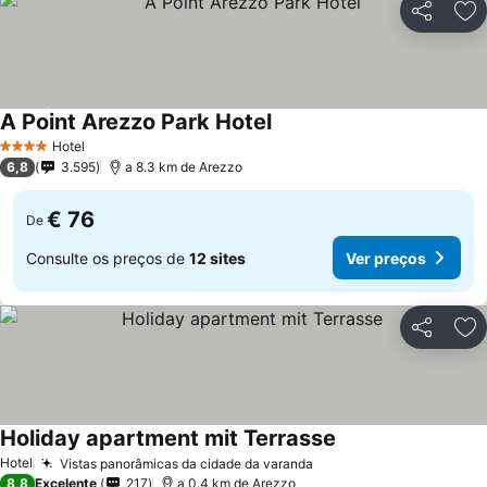
Partilhar
Ad
A Point Arezzo Park Hotel
Hotel
4 Estrelas
6,8
3.595
a 8.3 km de Arezzo
€ 76
De
Consulte os preços de
12 sites
Ver preços
Partilhar
Ad
Holiday apartment mit Terrasse
Hotel
Vistas panorâmicas da cidade da varanda
8,8
Excelente
217
a 0.4 km de Arezzo