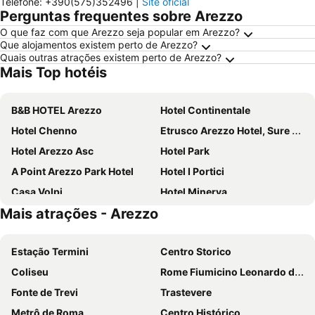
Telefone
:
+390(575)352496
|
Site oficial
Perguntas frequentes sobre Arezzo
O que faz com que Arezzo seja popular em Arezzo?
Que alojamentos existem perto de Arezzo?
Quais outras atrações existem perto de Arezzo?
Mais Top hotéis
B&B HOTEL Arezzo
Hotel Continentale
Hotel Chenno
Etrusco Arezzo Hotel, Sure Hotel Collection by Best Western
Hotel Arezzo Asc
Hotel Park
A Point Arezzo Park Hotel
Hotel I Portici
Casa Volpi
Hotel Minerva
Mais atrações - Arezzo
Toscana Verde
Hotel Il Gentiluomo
Hotel Le Capanne
Corte Dell' Oca
Estação Termini
Centro Storico
Vogue Hotel Arezzo
Graziella Patio Hotel
Coliseu
Rome Fiumicino Leonardo da Vinci International Airport
Palazzo Ninci
Il Borro Relais & Châteaux
Fonte de Trevi
Trastevere
La Macine
Metrô de Roma
Centro Histórico