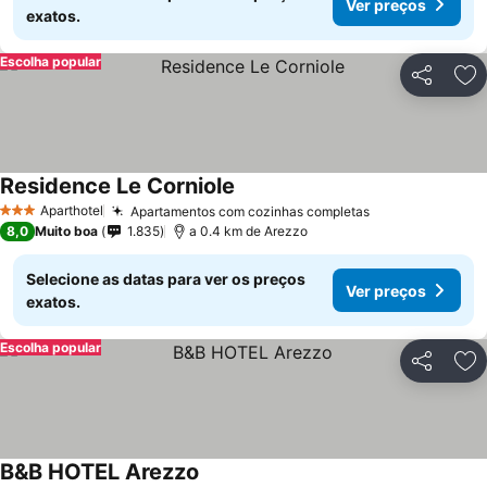
Ver preços
exatos.
Escolha popular
Partilhar
Ad
Residence Le Corniole
Aparthotel
Apartamentos com cozinhas completas
3 Estrelas
8,0
Muito boa
1.835
a 0.4 km de Arezzo
Selecione as datas para ver os preços
Ver preços
exatos.
Escolha popular
Partilhar
Ad
B&B HOTEL Arezzo