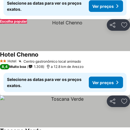
Selecione as datas para ver os preços
Ver preços
exatos.
Escolha popular
Partilhar
Ad
Hotel Chenno
Hotel
Centro gastronômico local animado
2 Estrelas
8,4
Muito boa
1.308
a 12.8 km de Arezzo
Selecione as datas para ver os preços
Ver preços
exatos.
Partilhar
Ad