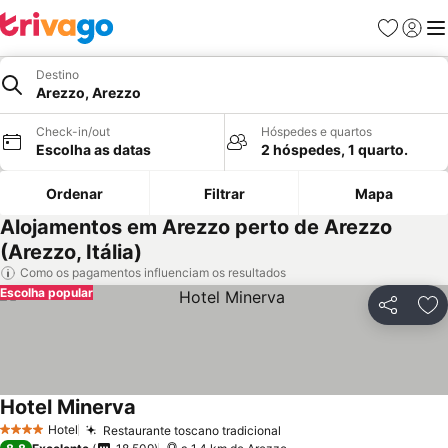
Favoritos
Iniciar
Me
Destino
Arezzo, Arezzo
Check-in/out
Hóspedes e quartos
Escolha as datas
2 hóspedes, 1 quarto.
Ordenar
Filtrar
Mapa
Alojamentos em Arezzo perto de Arezzo
(Arezzo, Itália)
Como os pagamentos influenciam os resultados
Escolha popular
Partilhar
Ad
Hotel Minerva
Hotel
Restaurante toscano tradicional
4 Estrelas