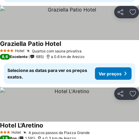
Partilhar
Ad
Graziella Patio Hotel
Hotel
Quartos com sauna privativa
4 Estrelas
8,6
Excelente
685
a 0.6 km de Arezzo
Selecione as datas para ver os preços
Ver preços
exatos.
Partilhar
Ad
Hotel L'Aretino
Hotel
A poucos passos da Piazza Grande
3 Estrelas
7,8
Boa
1.591
a 0.3 km de Arezzo