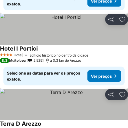
Ver preços
exatos.
Partilhar
Ad
Hotel I Portici
Hotel
Edifício histórico no centro da cidade
4 Estrelas
8,3
Muito boa
2.529
a 0.3 km de Arezzo
Selecione as datas para ver os preços
Ver preços
exatos.
Partilhar
Ad
Terra D Arezzo