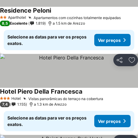
Residence Peloni
Aparthotel
Apartamentos com cozinhas totalmente equipadas
2 Estrelas
8,5
Excelente
1.819
a 1.5 km de Arezzo
Selecione as datas para ver os preços
Ver preços
exatos.
Partilhar
Ad
Hotel Piero Della Francesca
Hotel
Vistas panorâmicas do terraço na cobertura
3 Estrelas
7,4
1.155
a 1.3 km de Arezzo
Selecione as datas para ver os preços
Ver preços
exatos.