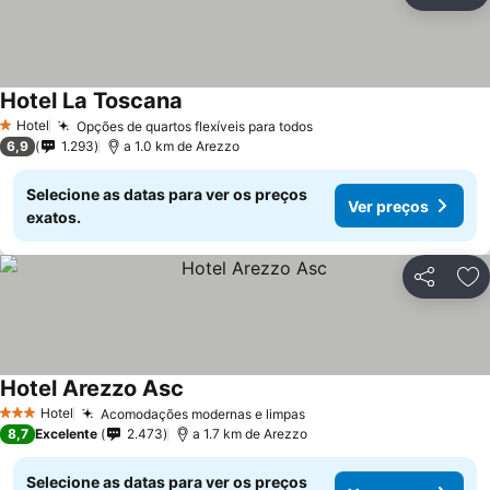
Ad
Hotel La Toscana
Hotel
Opções de quartos flexíveis para todos
1 Estrelas
6,9
1.293
a 1.0 km de Arezzo
Selecione as datas para ver os preços
Ver preços
exatos.
Partilhar
Ad
Hotel Arezzo Asc
Hotel
Acomodações modernas e limpas
3 Estrelas
8,7
Excelente
2.473
a 1.7 km de Arezzo
Selecione as datas para ver os preços