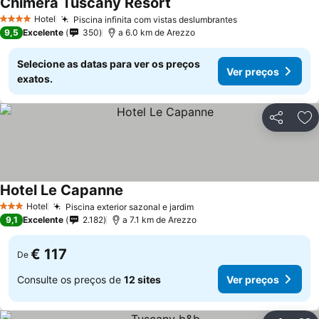
Chimera Tuscany Resort
Hotel
Piscina infinita com vistas deslumbrantes
4 Estrelas
9,5
Excelente
350
a 6.0 km de Arezzo
Selecione as datas para ver os preços
Ver preços
exatos.
Partilhar
Ad
Hotel Le Capanne
Hotel
Piscina exterior sazonal e jardim
3 Estrelas
9,1
Excelente
2.182
a 7.1 km de Arezzo
€ 117
De
Consulte os preços de
12 sites
Ver preços