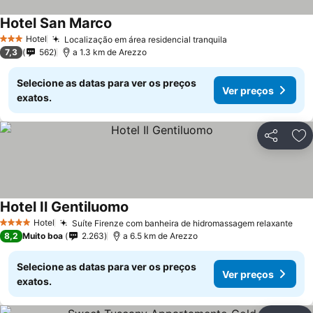
Hotel San Marco
Hotel
Localização em área residencial tranquila
3 Estrelas
7,3
562
a 1.3 km de Arezzo
Selecione as datas para ver os preços
Ver preços
exatos.
Partilhar
Ad
Hotel Il Gentiluomo
Hotel
Suíte Firenze com banheira de hidromassagem relaxante
4 Estrelas
8,2
Muito boa
2.263
a 6.5 km de Arezzo
Selecione as datas para ver os preços
Ver preços
exatos.