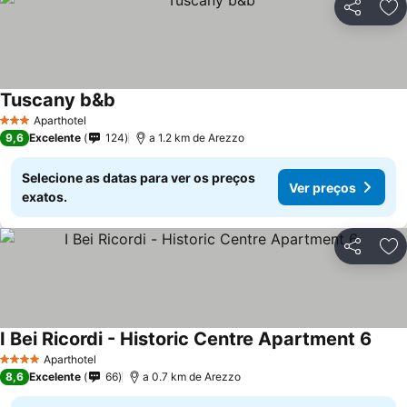
Partilhar
Ad
Tuscany b&b
Aparthotel
3 Estrelas
9,6
Excelente
124
a 1.2 km de Arezzo
Selecione as datas para ver os preços
Ver preços
exatos.
Partilhar
Ad
I Bei Ricordi - Historic Centre Apartment 6
Aparthotel
4 Estrelas
8,6
Excelente
66
a 0.7 km de Arezzo