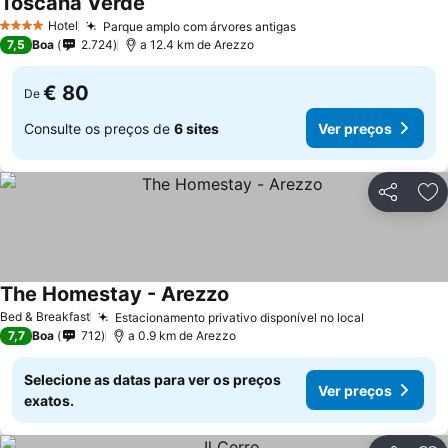
Toscana Verde
Hotel
Parque amplo com árvores antigas
4 Estrelas
7,5
Boa
2.724
a 12.4 km de Arezzo
€ 80
De
Consulte os preços de
6 sites
Ver preços
Partilhar
Ad
The Homestay - Arezzo
Bed & Breakfast
Estacionamento privativo disponível no local
7,7
Boa
712
a 0.9 km de Arezzo
Selecione as datas para ver os preços
Ver preços
exatos.