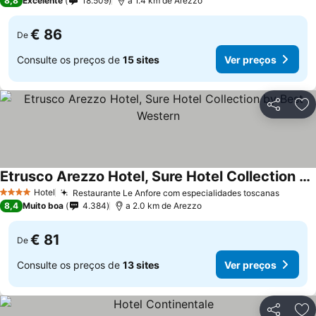
8,8
Excelente
18.509
a 1.4 km de Arezzo
€ 86
De
Consulte os preços de
15 sites
Ver preços
Partilhar
Ad
Etrusco Arezzo Hotel, Sure Hotel Collection by Best Western
Hotel
Restaurante Le Anfore com especialidades toscanas
4 Estrelas
8,4
Muito boa
4.384
a 2.0 km de Arezzo
€ 81
De
Consulte os preços de
13 sites
Ver preços