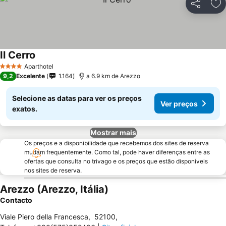
Partilhar
Ad
Il Cerro
Aparthotel
4 Estrelas
9,2
Excelente
1.164
a 6.9 km de Arezzo
Selecione as datas para ver os preços
Ver preços
exatos.
Mostrar mais
Os preços e a disponibilidade que recebemos dos sites de reserva
mudam frequentemente. Como tal, pode haver diferenças entre as
ofertas que consulta no trivago e os preços que estão disponíveis
nos sites de reserva.
Arezzo (Arezzo, Itália)
Contacto
Viale Piero della Francesca
,
52100
,