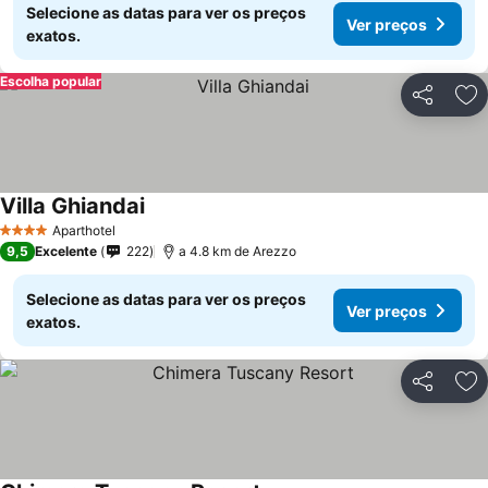
Selecione as datas para ver os preços
Ver preços
exatos.
Escolha popular
Partilhar
Ad
Villa Ghiandai
Aparthotel
4 Estrelas
9,5
Excelente
222
a 4.8 km de Arezzo
Selecione as datas para ver os preços
Ver preços
exatos.
Partilhar
Ad