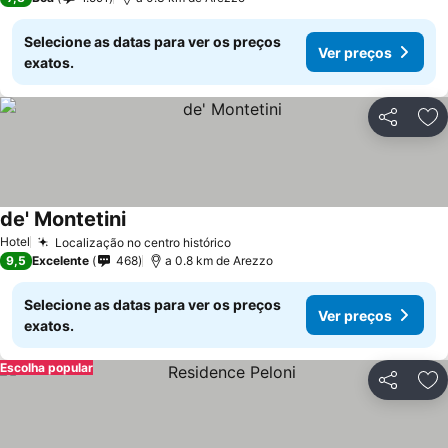
Selecione as datas para ver os preços
Ver preços
exatos.
Partilhar
Ad
de' Montetini
Hotel
Localização no centro histórico
9,5
Excelente
468
a 0.8 km de Arezzo
Selecione as datas para ver os preços
Ver preços
exatos.
Escolha popular
Partilhar
Ad