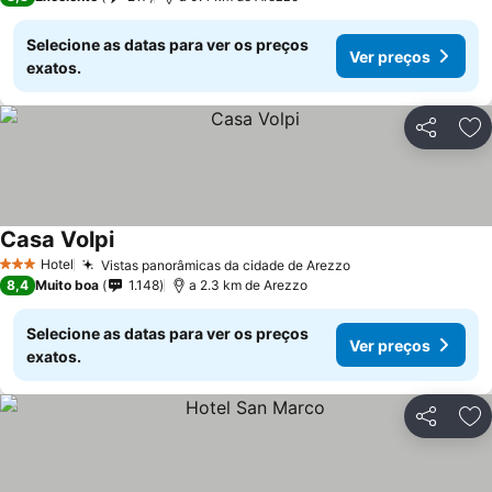
Selecione as datas para ver os preços
Ver preços
exatos.
Partilhar
Ad
Casa Volpi
Hotel
Vistas panorâmicas da cidade de Arezzo
3 Estrelas
8,4
Muito boa
1.148
a 2.3 km de Arezzo
Selecione as datas para ver os preços
Ver preços
exatos.
Partilhar
Ad