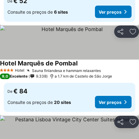
€ 52
De
Consulte os preços de
6 sites
Ver preços
Partilhar
Ad
Hotel Marquês de Pombal
Ver preços
Hotel
Sauna finlandesa e hammam relaxantes
Ver preços
4 Estrelas
9,0
Excelente
9.338
a 1.7 km de Castelo de São Jorge
€ 84
De
Consulte os preços de
20 sites
Ver preços
Partilhar
Ad