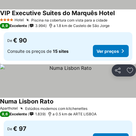
VIP Executive Suites do Marquês Hotel
Ver preç
Hotel
Piscina na cobertura com vista para a cidade
Ver preços
4 Estrelas
8,9
Excelente
3.994
a 1.8 km de Castelo de São Jorge
€ 90
De
Consulte os preços de
15 sites
Ver preços
Partilhar
Ad
Numa Lisbon Rato
Ver preços
Aparthotel
Estúdios modernos com kitchenettes
Ver preços
8,6
Excelente
1.839
a 0.5 km de ARTE LISBOA
€ 97
De