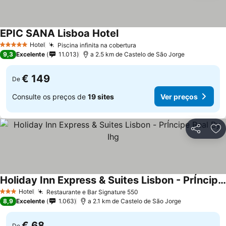
EPIC SANA Lisboa Hotel
Ver preços
Hotel
Piscina infinita na cobertura
Ver preços
5 Estrelas
9,3
Excelente
11.013
a 2.5 km de Castelo de São Jorge
€ 149
De
Consulte os preços de
19 sites
Ver preços
Partilhar
Ad
Holiday Inn Express & Suites Lisbon - PrÍncipe Real By Ihg
Ver preços
Hotel
Restaurante e Bar Signature 550
Ver preços
3 Estrelas
8,9
Excelente
1.063
a 2.1 km de Castelo de São Jorge
€ 68
De