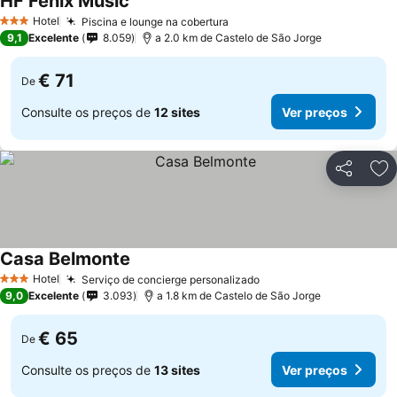
HF Fenix Music
Ver preços
Hotel
Piscina e lounge na cobertura
Ver preços
3 Estrelas
9,1
Excelente
8.059
a 2.0 km de Castelo de São Jorge
€ 71
De
Consulte os preços de
12 sites
Ver preços
Partilhar
Ad
Casa Belmonte
Ver preços
Hotel
Serviço de concierge personalizado
Ver preços
3 Estrelas
9,0
Excelente
3.093
a 1.8 km de Castelo de São Jorge
€ 65
De
Consulte os preços de
13 sites
Ver preços