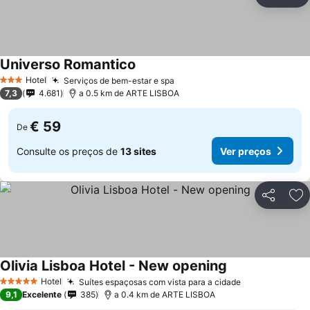
Partilhar
Ad
Universo Romantico
Ver preços
Hotel
Serviços de bem-estar e spa
Ver preços
3 Estrelas
7,3
4.681
a 0.5 km de ARTE LISBOA
€ 59
De
Consulte os preços de
13 sites
Ver preços
Partilhar
Ad
Olivia Lisboa Hotel - New opening
Ver preços
Hotel
Suítes espaçosas com vista para a cidade
Ver preços
5 Estrelas
9,1
Excelente
385
a 0.4 km de ARTE LISBOA