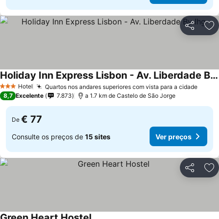
Partilhar
Ad
Holiday Inn Express Lisbon - Av. Liberdade By Ihg
Ver preços
Hotel
Quartos nos andares superiores com vista para a cidade
Ver p
3 Estrelas
8,7
Excelente
7.873
a 1.7 km de Castelo de São Jorge
€ 77
De
Consulte os preços de
15 sites
Ver preços
Partilhar
Ad
Green Heart Hostel