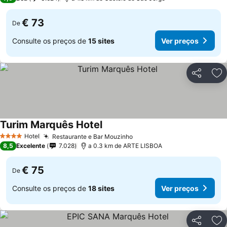
€ 73
De
Consulte os preços de
15 sites
Ver preços
Partilhar
Ad
Turim Marquês Hotel
Ver preços
Hotel
Restaurante e Bar Mouzinho
Ver preços
4 Estrelas
8,5
Excelente
7.028
a 0.3 km de ARTE LISBOA
€ 75
De
Consulte os preços de
18 sites
Ver preços
Partilhar
Ad