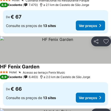
Hotel
Culinária internacional no Restaurante Parque
Ver preços
4 Estrelas
8,6
Excelente
7.470
a 2.1 km de Castelo de São Jorge
€ 67
De
Consulte os preços de
13 sites
Ver preços
Partilhar
Ad
HF Fenix Garden
Ver preços
Hotel
Acesso ao terraço Fenix Music
Ver preços
3 Estrelas
8,9
Excelente
6.463
a 2.0 km de Castelo de São Jorge
€ 66
De
Consulte os preços de
13 sites
Ver preços