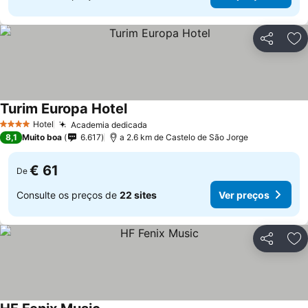
Partilhar
Ad
Turim Europa Hotel
Ver preços
Hotel
Academia dedicada
Ver preços
4 Estrelas
8,1
Muito boa
6.617
a 2.6 km de Castelo de São Jorge
€ 61
De
Consulte os preços de
22 sites
Ver preços
Partilhar
Ad