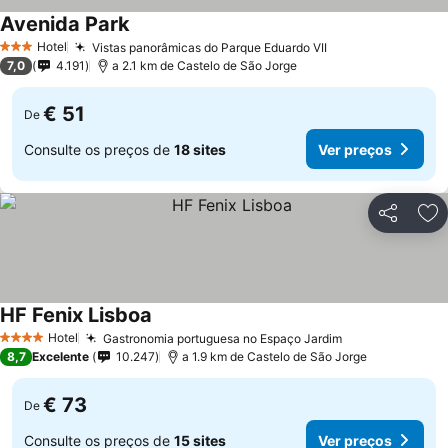
Avenida Park
Ver preços
Hotel
Vistas panorâmicas do Parque Eduardo VII
Ver preços
3 Estrelas
7,0
4.191
a 2.1 km de Castelo de São Jorge
€ 51
De
Consulte os preços de
18 sites
Ver preços
Partilhar
Ad
HF Fenix Lisboa
Ver preços
Hotel
Gastronomia portuguesa no Espaço Jardim
Ver preços
4 Estrelas
8,7
Excelente
10.247
a 1.9 km de Castelo de São Jorge
€ 73
De
Consulte os preços de
15 sites
Ver preços