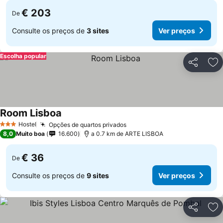
€ 203
De
Consulte os preços de
3 sites
Ver preços
Escolha popular
Partilhar
Ad
Room Lisboa
Ver preços
Hostel
Opções de quartos privados
Ver preços
3 Estrelas
8,0
Muito boa
16.600
a 0.7 km de ARTE LISBOA
€ 36
De
Consulte os preços de
9 sites
Ver preços
Partilhar
Ad