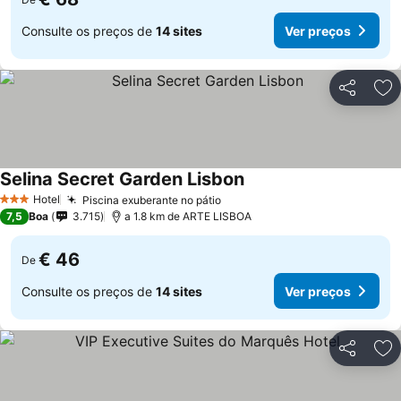
Consulte os preços de
14 sites
Ver preços
Partilhar
Ad
Selina Secret Garden Lisbon
Ver preços
Hotel
Piscina exuberante no pátio
Ver preços
3 Estrelas
7,5
Boa
3.715
a 1.8 km de ARTE LISBOA
€ 46
De
Consulte os preços de
14 sites
Ver preços
Partilhar
Ad