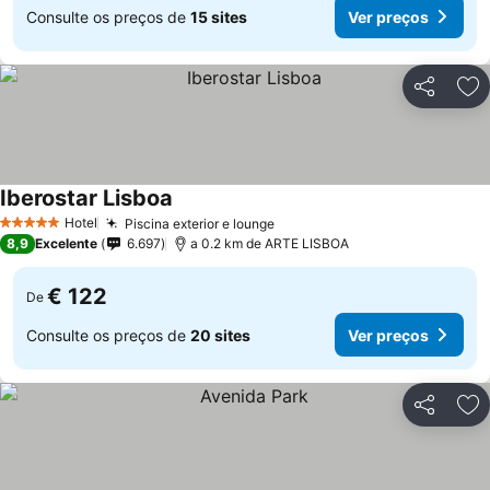
Consulte os preços de
15 sites
Ver preços
Partilhar
Ad
Iberostar Lisboa
Ver preços
Hotel
Piscina exterior e lounge
Ver preços
5 Estrelas
8,9
Excelente
6.697
a 0.2 km de ARTE LISBOA
€ 122
De
Consulte os preços de
20 sites
Ver preços
Partilhar
Ad