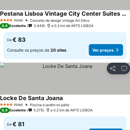
Pestana Lisboa Vintage City Center Suites Hotel
Ver preços
Hotel
Conceito de design vintage Art Déco
Ver preços
4 Estrelas
8,6
Excelente
3.449
a 0.2 km de ARTE LISBOA
€ 83
De
Consulte os preços de
20 sites
Ver preços
Partilhar
Ad
Locke De Santa Joana
Ver preços
Hotel
Piscina e jardim no pátio
Ver preços
4 Estrelas
8,9
Excelente
5.275
a 0.2 km de ARTE LISBOA
€ 81
De