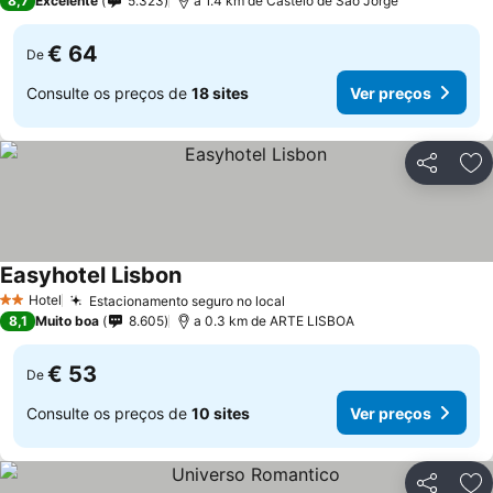
8,7
Excelente
5.323
a 1.4 km de Castelo de São Jorge
€ 64
De
Consulte os preços de
18 sites
Ver preços
Partilhar
Ad
Easyhotel Lisbon
Ver preços
Hotel
Estacionamento seguro no local
Ver preços
2 Estrelas
8,1
Muito boa
8.605
a 0.3 km de ARTE LISBOA
€ 53
De
Consulte os preços de
10 sites
Ver preços