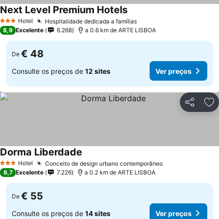
Next Level Premium Hotels
Ver preços
Hotel
Hospitalidade dedicada a famílias
Ver preços
3 Estrelas
8,9
Excelente
6.268
a 0.6 km de ARTE LISBOA
€ 48
De
Consulte os preços de
12 sites
Ver preços
Partilhar
Ad
Dorma Liberdade
Ver preços
Hotel
Conceito de design urbano contemporâneo
Ver preços
3 Estrelas
8,7
Excelente
7.226
a 0.2 km de ARTE LISBOA
€ 55
De
Consulte os preços de
14 sites
Ver preços