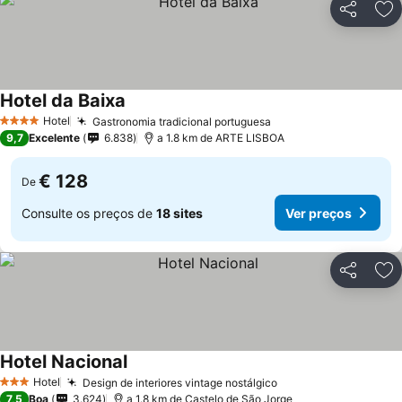
Partilhar
Ad
Hotel da Baixa
Ver preços
Hotel
Gastronomia tradicional portuguesa
Ver preços
4 Estrelas
9,7
Excelente
6.838
a 1.8 km de ARTE LISBOA
€ 128
De
Consulte os preços de
18 sites
Ver preços
Partilhar
Ad
Hotel Nacional
Ver preços
Hotel
Design de interiores vintage nostálgico
Ver preços
3 Estrelas
7,5
Boa
3.624
a 1.8 km de Castelo de São Jorge