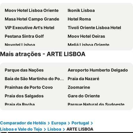
Moov Hotel Lisboa Oriente
Ikonik Lisboa
Masa Hotel Campo Grande
Hotel Roma
VIP Executive Art's Hotel
Tivoli Oriente Lisboa Hotel
Pestana Sintra Golf
Moov Hotel Oeiras
Novotel Lisboa
Meliá Lisboa Oriente
Mais atrações - ARTE LISBOA
VIP Executive Zurique Hotel
TRYP by Wyndham Lisboa Caparica Mar
Holiday Inn Express Lisbon - Alfragide by IHG
Turim Ibéria Hotel
Parque das Nações
Aeroporto Humberto Delgado
VIP Executive Entrecampos Hotel
Selina Secret Garden Lisbon
Baía de São Martinho do Porto
Praia da Nazaré
Residencial Jardim Da Amadora
Evidencia Belverde Atitude Hotel
Prainhas de Porto Covo
Zoomarine
Holiday Inn Express Lisbon - Oeiras By Ihg
ibis Lisboa Parque das Naçoes
Praia dos Salgados
Gare do Oriente
ibis Lisboa Jose Malhoa
Eurostars Universal Lisboa
Praia da Rocha
Parque Natural do Sudoeste Alentejano e Costa Vicentina
ibis Lisboa Sintra
Stay Hotel Lisboa Aeroporto
Praia das Rocas
Estádio da Luz
MS Aparthotel
Universo Romantico
Melides
Baleal
Avenida Park
INATEL Oeiras
Comparador de Hotéis
Europa
Portugal
Lisboa e Vale do Tejo
Lisboa
ARTE LISBOA
Portinho da Arrábida
Mina de São Domingos
ibis Lisboa Alfragide
VIP Grand Lisboa Hotel & SPA