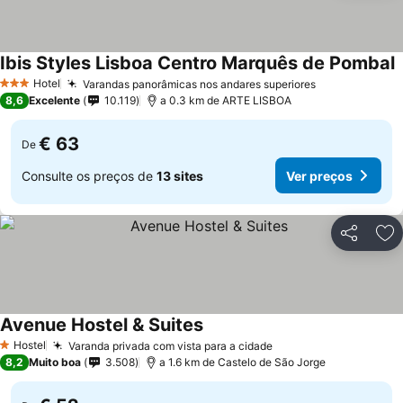
Ibis Styles Lisboa Centro Marquês de Pombal
V
Hotel
Varandas panorâmicas nos andares superiores
Ver preços
3 Estrelas
8,6
Excelente
10.119
a 0.3 km de ARTE LISBOA
€ 63
De
Consulte os preços de
13 sites
Ver preços
Partilhar
Ad
Avenue Hostel & Suites
Ver preços
Hostel
Varanda privada com vista para a cidade
Ver preços
1 Estrelas
8,2
Muito boa
3.508
a 1.6 km de Castelo de São Jorge