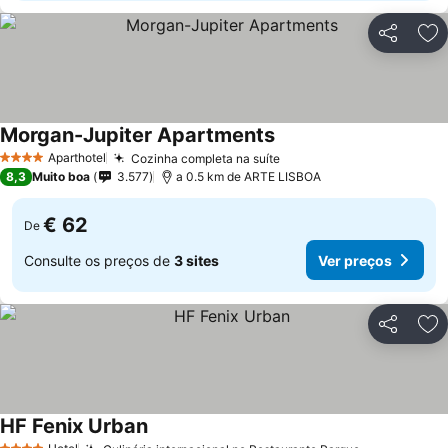
Partilhar
Ad
Morgan-Jupiter Apartments
Ver preços
Aparthotel
Cozinha completa na suíte
Ver preços
4 Estrelas
8,3
Muito boa
3.577
a 0.5 km de ARTE LISBOA
€ 62
De
Consulte os preços de
3 sites
Ver preços
Partilhar
Ad
HF Fenix Urban
Ver preços