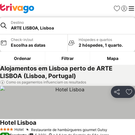
Favoritos
Iniciar
Me
Destino
ARTE LISBOA, Lisboa
Check-in/out
Hóspedes e quartos
Escolha as datas
2 hóspedes, 1 quarto.
Ordenar
Filtrar
Mapa
Alojamentos em Lisboa perto de ARTE
LISBOA (Lisboa, Portugal)
Como os pagamentos influenciam os resultados
Partilhar
Ad
Hotel Lisboa
Ver preços
Hotel
Restaurante de hambúrgueres gourmet Gutsy
Ver preços
4 Estrelas