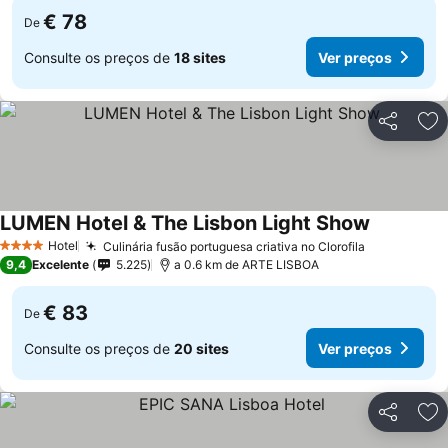
€ 78
De
Consulte os preços de
18 sites
Ver preços
Partilhar
Ad
LUMEN Hotel & The Lisbon Light Show
Ver preço
Hotel
Culinária fusão portuguesa criativa no Clorofila
Ver preços
4 Estrelas
9,4
Excelente
5.225
a 0.6 km de ARTE LISBOA
€ 83
De
Consulte os preços de
20 sites
Ver preços
Partilhar
Ad