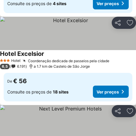
Consulte os preços de
4 sites
Ver preços
Partilhar
Ad
Hotel Excelsior
Ver preços
Hotel
Coordenação dedicada de passeios pela cidade
Ver preços
3 Estrelas
6,5
6.191
a 1.7 km de Castelo de São Jorge
€ 56
De
Consulte os preços de
18 sites
Ver preços
Partilhar
Ad