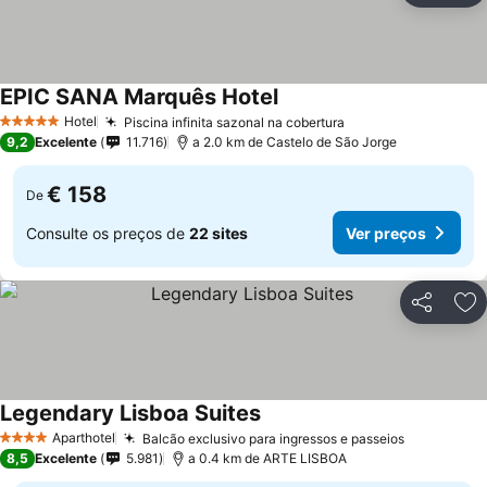
EPIC SANA Marquês Hotel
Ver preços
Hotel
Piscina infinita sazonal na cobertura
Ver preços
5 Estrelas
9,2
Excelente
11.716
a 2.0 km de Castelo de São Jorge
€ 158
De
Consulte os preços de
22 sites
Ver preços
Partilhar
Ad
Legendary Lisboa Suites
Ver preços
Aparthotel
Balcão exclusivo para ingressos e passeios
Ver preço
4 Estrelas
8,5
Excelente
5.981
a 0.4 km de ARTE LISBOA