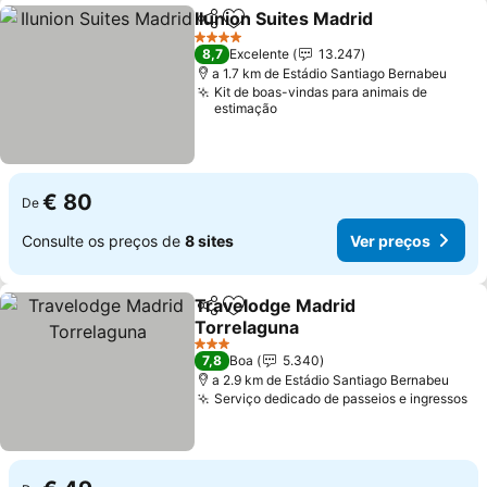
Ilunion Suites Madrid
Partilhar
Adicionar aos favoritos
Ver p
4 Estrelas
8,7
Excelente
13.247
a 1.7 km de Estádio Santiago Bernabeu
Kit de boas-vindas para animais de
estimação
€ 80
De
Consulte os preços de
8 sites
Ver preços
Travelodge Madrid
Partilhar
Adicionar aos favoritos
Torrelaguna
Ver preços
3 Estrelas
7,8
Boa
5.340
a 2.9 km de Estádio Santiago Bernabeu
Serviço dedicado de passeios e ingressos
Ve