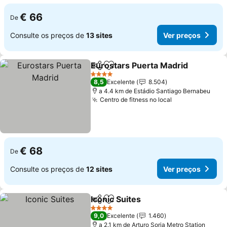
€ 66
De
Consulte os preços de
13 sites
Ver preços
Eurostars Puerta Madrid
Partilhar
Adicionar aos favoritos
V
4 Estrelas
8,5
Excelente
8.504
a 4.4 km de Estádio Santiago Bernabeu
Centro de fitness no local
Ver preços
€ 68
De
Consulte os preços de
12 sites
Ver preços
Iconic Suites
Partilhar
Adicionar aos favoritos
Ver preços
4 Estrelas
9,0
Excelente
1.460
a 2.1 km de Arturo Soria Metro Station