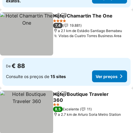
exatos.
Hotel Chamartin The One
Partilhar
Adicionar aos favoritos
4 Estrelas
7,4
19.881
a 2.1 km de Estádio Santiago Bernabeu
Vistas da Cuatro Torres Business Area
Ver 
€ 88
De
Consulte os preços de
15 sites
Ver preços
Hotel Boutique Traveler
Partilhar
Adicionar aos favoritos
360
Ver preços
2 Estrelas
8,5
Excelente
11
a 2.7 km de Arturo Soria Metro Station