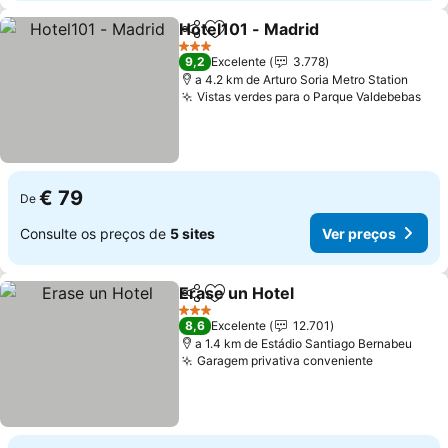
Hotel101 - Madrid
Partilhar
Adicionar aos favoritos
Ver preç
3 Estrelas
9,2
Excelente
3.778
a 4.2 km de Arturo Soria Metro Station
Vistas verdes para o Parque Valdebebas
Ver
€ 79
De
Consulte os preços de
5 sites
Ver preços
Erase un Hotel
Partilhar
Adicionar aos favoritos
Ver preços
3 Estrelas
8,6
Excelente
12.701
a 1.4 km de Estádio Santiago Bernabeu
Garagem privativa conveniente
Ver preço