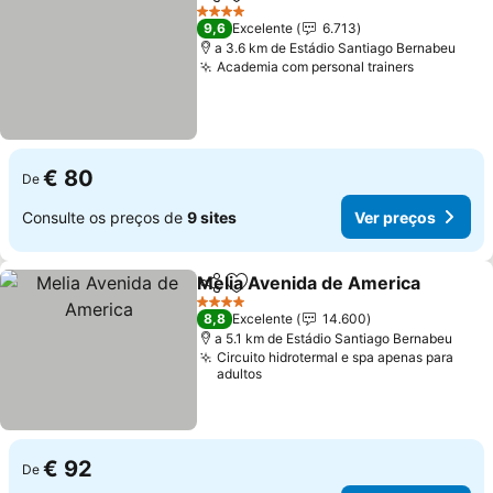
Partilhar
Adicionar aos favoritos
Ver preços
4 Estrelas
9,6
Excelente
6.713
a 3.6 km de Estádio Santiago Bernabeu
Academia com personal trainers
Ver preç
€ 80
De
Consulte os preços de
9 sites
Ver preços
Melia Avenida de America
Partilhar
Adicionar aos favoritos
4 Estrelas
8,8
Excelente
14.600
a 5.1 km de Estádio Santiago Bernabeu
Circuito hidrotermal e spa apenas para
adultos
€ 92
De