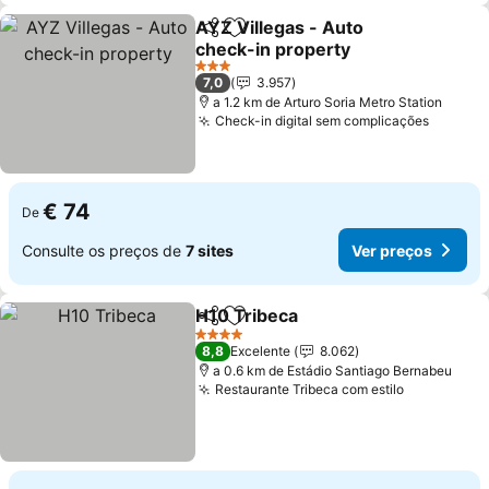
AYZ Villegas - Auto
Partilhar
Adicionar aos favoritos
check-in property
Ver preços
3 Estrelas
7,0
3.957
a 1.2 km de Arturo Soria Metro Station
Check-in digital sem complicações
Ver pr
€ 74
De
Consulte os preços de
7 sites
Ver preços
H10 Tribeca
Partilhar
Adicionar aos favoritos
Ver preços
4 Estrelas
8,8
Excelente
8.062
a 0.6 km de Estádio Santiago Bernabeu
Restaurante Tribeca com estilo
Ver preço