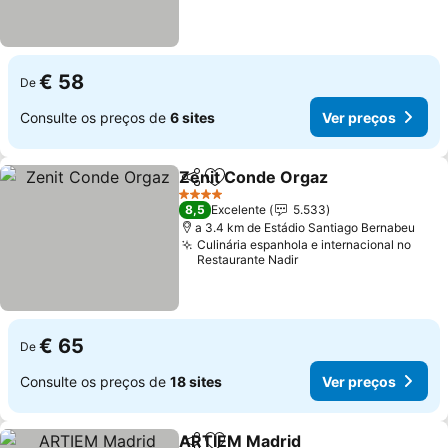
€ 58
De
Consulte os preços de
6 sites
Ver preços
Zenit Conde Orgaz
Partilhar
Adicionar aos favoritos
Ver pr
4 Estrelas
8,5
Excelente
5.533
a 3.4 km de Estádio Santiago Bernabeu
Culinária espanhola e internacional no
Restaurante Nadir
€ 65
De
Consulte os preços de
18 sites
Ver preços
ARTIEM Madrid