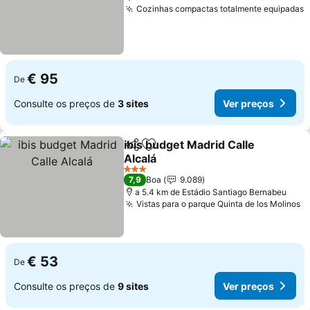
Cozinhas compactas totalmente equipadas
V
€ 95
De
Consulte os preços de
3 sites
Ver preços
ibis budget Madrid Calle
Partilhar
Adicionar aos favoritos
Alcalá
Ver preços
3 Estrelas
7,9
Boa
9.089
a 5.4 km de Estádio Santiago Bernabeu
Vistas para o parque Quinta de los Molinos
V
€ 53
De
Consulte os preços de
9 sites
Ver preços