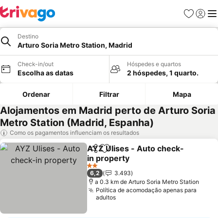
Favoritos
Iniciar
Me
Destino
Arturo Soria Metro Station, Madrid
Check-in/out
Hóspedes e quartos
Escolha as datas
2 hóspedes, 1 quarto.
Ordenar
Filtrar
Mapa
Alojamentos em Madrid perto de Arturo Soria
Metro Station (Madrid, Espanha)
Como os pagamentos influenciam os resultados
AYZ Ulises - Auto check-
Partilhar
Adicionar aos favoritos
in property
Ver preços
2 Estrelas
6,2
3.493
a 0.3 km de Arturo Soria Metro Station
Política de acomodação apenas para
adultos