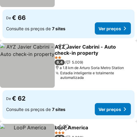
€ 66
De
Consulte os preços de
7 sites
Ver preços
AYZ Javier Cabrini - Auto
Partilhar
Adicionar aos favoritos
check-in property
Ver preços
2 Estrelas
6,4
5.009
a 1.8 km de Arturo Soria Metro Station
Estadia inteligente e totalmente
automatizada
€ 62
De
Consulte os preços de
7 sites
Ver preços
LooP America
Partilhar
Adicionar aos favoritos
Ver preços
3 Estrelas