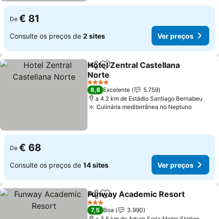
€ 81
De
Consulte os preços de
2 sites
Ver preços
Hotel Zentral Castellana
Partilhar
Adicionar aos favoritos
Norte
Ver preços
4 Estrelas
8,8
Excelente
5.759
a 4.2 km de Estádio Santiago Bernabeu
Culinária mediterrânea no Neptuno
Ver pr
€ 68
De
Consulte os preços de
14 sites
Ver preços
Funway Academic Resort
Partilhar
Adicionar aos favoritos
3 Estrelas
7,5
Boa
3.990
a 3.5 km de Arturo Soria Metro Station