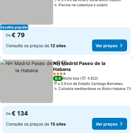
Piscina na cobertura e solário
Ver preços
Escolha popular
€ 79
De
Consulte os preços de
12 sites
Ver preços
NH Madrid Paseo de la
Partilhar
Adicionar aos favoritos
Habana
Ver preços
4 Estrelas
8,0
Muito boa
4.822
a 0.6 km de Estádio Santiago Bernabeu
Culinária mediterrânea no Bistro Habana 73
€ 134
De
Consulte os preços de
15 sites
Ver preços