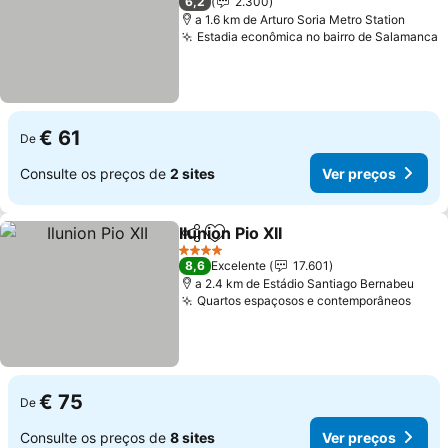
6,2
2.300
a 1.6 km de Arturo Soria Metro Station
Estadia econômica no bairro de Salamanca
V
€ 61
De
Consulte os preços de
2 sites
Ver preços
Ilunion Pio XII
Partilhar
Adicionar aos favoritos
Ver preços
4 Estrelas
8,6
Excelente
17.601
a 2.4 km de Estádio Santiago Bernabeu
Quartos espaçosos e contemporâneos
Ver 
€ 75
De
Consulte os preços de
8 sites
Ver preços