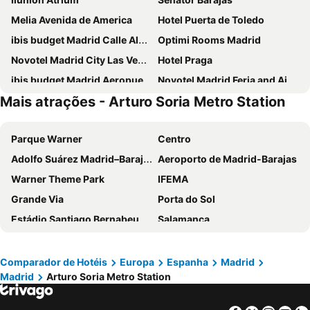
Melia Avenida de America
Hotel Puerta de Toledo
ibis budget Madrid Calle Alcalá
Optimi Rooms Madrid
Novotel Madrid City Las Ventas
Hotel Praga
ibis budget Madrid Aeropuerto
Novotel Madrid Feria and Airport
Mais atrações - Arturo Soria Metro Station
Ilunion Suites Madrid
Ibis Styles Madrid City Las Ventas
Anaco
Inhala Hotel Garden
Parque Warner
Centro
Travelodge Madrid Metropolitano
INNSiDE by Meliá Madrid Valdebebas
Adolfo Suárez Madrid–Barajas Airport
Aeroporto de Madrid-Barajas
Hotel Europa
Hotel Riu Plaza Espana
Warner Theme Park
IFEMA
Holiday Inn Express Madrid Leganes
Hotel Puerta America
Grande Via
Porta do Sol
DWO Yuste Alcalá
ibis budget Madrid Vallecas
Estádio Santiago Bernabeu
Salamanca
Exe Convention Plaza Madrid
Hotel Madrid Chamartín Affiliated by Meliá
Atocha
Estación Sur
Exe Madrid Norte
Ilunion Pio XII
Estadio Metropolitano Metro Station
Barajas
Hotel Mercader
Hotel Zentral Castellana Norte
Comparador de Hotéis
Europa
Espanha
Madrid
Madrid
Arturo Soria Metro Station
Metropolitano Metro Station
Chamartín
NH Madrid Ribera del Manzanares
Pestana CR7 Gran Vía Madrid
Estação de Atocha
Praça Central /maior
Travelodge Madrid Torrelaguna
Zleep Hotel Madrid Airport