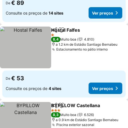
€ 89
De
Consulte os preços de
14 sites
Ver preços
Hostal Falfes
Partilhar
Adicionar aos favoritos
Ver preços
1 Estrelas
8,4
Muito boa
4.810
a 1.2 km de Estádio Santiago Bernabeu
Estacionamento no pátio interno
Ver preç
€ 53
De
Consulte os preços de
4 sites
Ver preços
BYPILLOW Castellana
Partilhar
Adicionar aos favoritos
Ver 
3 Estrelas
8,3
Muito boa
6.526
a 0.9 km de Estádio Santiago Bernabeu
Piscina exterior sazonal
Ver preços