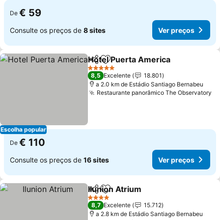
€ 59
De
Consulte os preços de
8 sites
Ver preços
Hotel Puerta America
Partilhar
Adicionar aos favoritos
Ver 
5 Estrelas
8,5
Excelente
18.801
a 2.0 km de Estádio Santiago Bernabeu
Restaurante panorâmico The Observatory
Ve
Escolha popular
€ 110
De
Consulte os preços de
16 sites
Ver preços
Ilunion Atrium
Partilhar
Adicionar aos favoritos
Ver preços
4 Estrelas
8,7
Excelente
15.712
a 2.8 km de Estádio Santiago Bernabeu