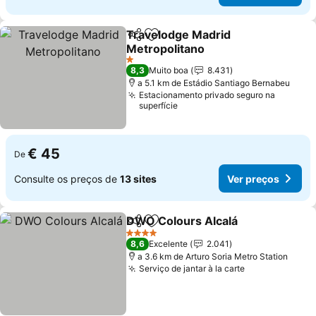
Travelodge Madrid
Partilhar
Adicionar aos favoritos
Metropolitano
Ver preços
1 Estrelas
8,3
Muito boa
8.431
a 5.1 km de Estádio Santiago Bernabeu
Estacionamento privado seguro na
superfície
€ 45
De
Consulte os preços de
13 sites
Ver preços
DWO Colours Alcalá
Partilhar
Adicionar aos favoritos
Ver p
4 Estrelas
8,6
Excelente
2.041
a 3.6 km de Arturo Soria Metro Station
Serviço de jantar à la carte
Ver preços