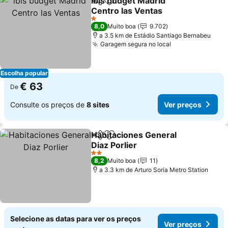
ibis budget Madrid
Partilhar
Adicionar aos favoritos
Centro las Ventas
Ver preços
1 Estrelas
8,0
Muito boa
9.702
a 3.5 km de Estádio Santiago Bernabeu
Garagem segura no local
Ver preços
Escolha popular
€ 63
De
Consulte os preços de
8 sites
Ver preços
Habitaciones General
Partilhar
Adicionar aos favoritos
Diaz Porlier
Ver preços
2 Estrelas
8,2
Muito boa
11
a 3.3 km de Arturo Soria Metro Station
Selecione as datas para ver os preços
Ver preços