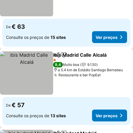
€ 63
De
Consulte os preços de
15 sites
Ver preços
ibis Madrid Calle Alcalá
Partilhar
Adicionar aos favoritos
Ver
1 Estrelas
8,4
Muito boa
9.130
a 5.4 km de Estádio Santiago Bernabeu
Restaurante e bar PopEat
Ver preços
€ 57
De
Consulte os preços de
13 sites
Ver preços