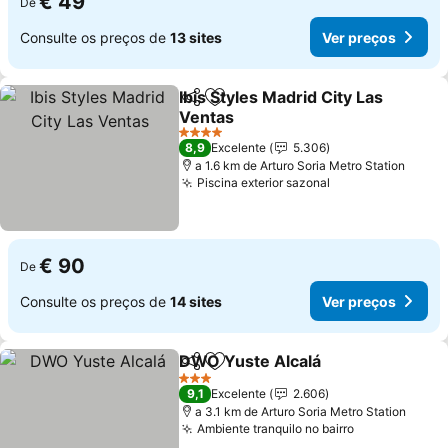
€ 49
De
Consulte os preços de
13 sites
Ver preços
Ibis Styles Madrid City Las
Partilhar
Adicionar aos favoritos
Ventas
Ver preços
4 Estrelas
8,9
Excelente
5.306
a 1.6 km de Arturo Soria Metro Station
Piscina exterior sazonal
Ver preços
€ 90
De
Consulte os preços de
14 sites
Ver preços
DWO Yuste Alcalá
Partilhar
Adicionar aos favoritos
Ver pre
3 Estrelas
9,1
Excelente
2.606
a 3.1 km de Arturo Soria Metro Station
Ambiente tranquilo no bairro
Ver preços