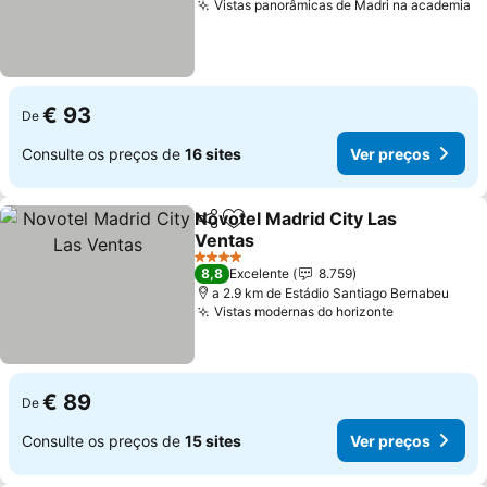
Vistas panorâmicas de Madri na academia
V
€ 93
De
Consulte os preços de
16 sites
Ver preços
Novotel Madrid City Las
Partilhar
Adicionar aos favoritos
Ventas
Ver preços
4 Estrelas
8,8
Excelente
8.759
a 2.9 km de Estádio Santiago Bernabeu
Vistas modernas do horizonte
Ver preços
€ 89
De
Consulte os preços de
15 sites
Ver preços