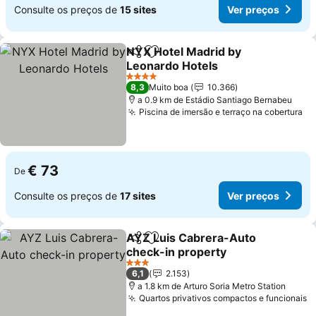
Consulte os preços de
15 sites
Ver preços
NYX Hotel Madrid by
Partilhar
Adicionar aos favoritos
Leonardo Hotels
Ver preços
4 Estrelas
8,3
Muito boa
10.366
a 0.9 km de Estádio Santiago Bernabeu
Piscina de imersão e terraço na cobertura
Ve
€ 73
De
Consulte os preços de
17 sites
Ver preços
AYZ Luis Cabrera-Auto
Partilhar
Adicionar aos favoritos
check-in property
Ver preços
3 Estrelas
6,1
2.153
a 1.8 km de Arturo Soria Metro Station
Quartos privativos compactos e funcionais
V