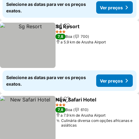
Selecione as datas para ver os preços
Ver preços
exatos.
Sg Resort
Partilhar
Adicionar aos favoritos
3 Estrelas
7,8
Boa
700
a 5.9 km de Arusha Airport
Selecione as datas para ver os preços
Ver preços
exatos.
New Safari Hotel
Partilhar
Adicionar aos favoritos
3 Estrelas
7,8
Boa
610
a 7.9 km de Arusha Airport
Culinária diversa com opções africanas e
asiáticas