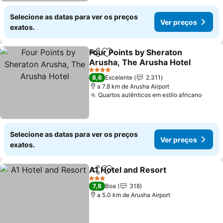
Selecione as datas para ver os preços
Ver preços
exatos.
Four Points by Sheraton
Partilhar
Adicionar aos favoritos
Arusha, The Arusha Hotel
4 Estrelas
8,6
Excelente
2.311
a 7.8 km de Arusha Airport
Quartos autênticos em estilo africano
Selecione as datas para ver os preços
Ver preços
exatos.
A1 Hotel and Resort
Partilhar
Adicionar aos favoritos
3 Estrelas
7,8
Boa
318
a 5.0 km de Arusha Airport