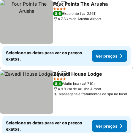
Four Points The Arusha
Partilhar
Adicionar aos favoritos
4 Estrelas
8,6
Excelente
2.161
a 7.8 km de Arusha Airport
Selecione as datas para ver os preços
Ver preços
exatos.
Zawadi House Lodge
Partilhar
Adicionar aos favoritos
4 Estrelas
8,4
Muito boa
710
a 9.9 km de Arusha Airport
Massagens e tratamentos de spa no local
Selecione as datas para ver os preços
Ver preços
exatos.