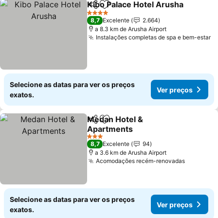
Kibo Palace Hotel Arusha
Partilhar
Adicionar aos favoritos
4 Estrelas
8,7
Excelente
2.664
a 8.3 km de Arusha Airport
Instalações completas de spa e bem-estar
Selecione as datas para ver os preços
Ver preços
exatos.
Medan Hotel &
Partilhar
Adicionar aos favoritos
Apartments
3 Estrelas
8,7
Excelente
94
a 3.6 km de Arusha Airport
Acomodações recém-renovadas
Selecione as datas para ver os preços
Ver preços
exatos.