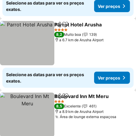
Selecione as datas para ver os preços
Ver preços
exatos.
Parrot Hotel Arusha
Partilhar
Adicionar aos favoritos
4 Estrelas
8,2
Muito boa
139
a 6.7 km de Arusha Airport
Selecione as datas para ver os preços
Ver preços
exatos.
Boulevard Inn Mt Meru
Partilhar
Adicionar aos favoritos
3 Estrelas
8,5
Excelente
461
a 8.9 km de Arusha Airport
Área de lounge externa espaçosa