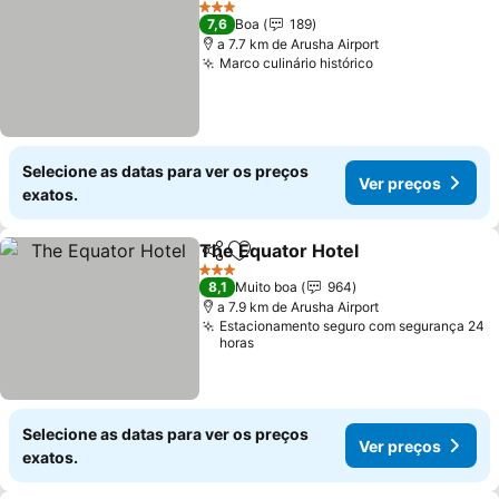
3 Estrelas
7,6
Boa
189
a 7.7 km de Arusha Airport
Marco culinário histórico
Selecione as datas para ver os preços
Ver preços
exatos.
The Equator Hotel
Partilhar
Adicionar aos favoritos
3 Estrelas
8,1
Muito boa
964
a 7.9 km de Arusha Airport
Estacionamento seguro com segurança 24
horas
Selecione as datas para ver os preços
Ver preços
exatos.