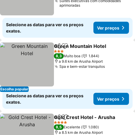
Suítes executivas com comodidades
aprimoradas
Selecione as datas para ver os preços
Ver preços
exatos.
Green Mountain Hotel
Partilhar
Adicionar aos favoritos
3 Estrelas
8,3
Muito boa
1.844
a 9.6 km de Arusha Airport
Spa e bem-estar tranquilos
Escolha popular
Selecione as datas para ver os preços
Ver preços
exatos.
Gold Crest Hotel - Arusha
Partilhar
Adicionar aos favoritos
4 Estrelas
8,5
Excelente
1.080
a 8.5 km de Arusha Airport