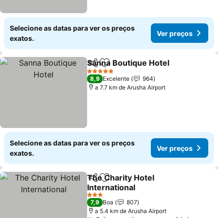
Selecione as datas para ver os preços
Ver preços
exatos.
Sanna Boutique Hotel
Partilhar
Adicionar aos favoritos
5 Estrelas
8,9
Excelente
964
a 7.7 km de Arusha Airport
Selecione as datas para ver os preços
Ver preços
exatos.
The Charity Hotel
Partilhar
Adicionar aos favoritos
International
3 Estrelas
7,9
Boa
807
a 5.4 km de Arusha Airport