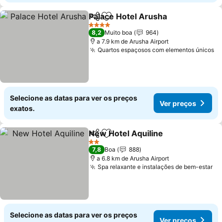
Palace Hotel Arusha
Partilhar
Adicionar aos favoritos
4 Estrelas
8,2
Muito boa
964
a 7.9 km de Arusha Airport
Quartos espaçosos com elementos únicos
Selecione as datas para ver os preços
Ver preços
exatos.
New Hotel Aquiline
Partilhar
Adicionar aos favoritos
2 Estrelas
7,8
Boa
888
a 6.8 km de Arusha Airport
Spa relaxante e instalações de bem-estar
Selecione as datas para ver os preços
Ver preços