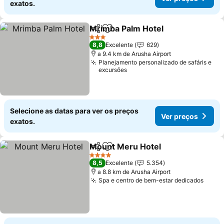
exatos.
Mrimba Palm Hotel
Partilhar
Adicionar aos favoritos
3 Estrelas
8,8
Excelente
629
a 9.4 km de Arusha Airport
Planejamento personalizado de safáris e
excursões
Selecione as datas para ver os preços
Ver preços
exatos.
Mount Meru Hotel
Partilhar
Adicionar aos favoritos
4 Estrelas
8,5
Excelente
5.354
a 8.8 km de Arusha Airport
Spa e centro de bem-estar dedicados