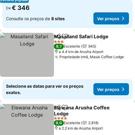
€ 346
De
Consulte os preços de
8 sites
Ver preços
Masailand Safari Lodge
Partilhar
Adicionar aos favoritos
3 Estrelas
8,7
Excelente
945
a 4.4 km de Arusha Airport
Propriedade irmã, Masai Coffee Lodge
Selecione as datas para ver os preços
Ver preços
exatos.
Elewana Arusha Coffee
Partilhar
Adicionar aos favoritos
Lodge
4 Estrelas
9,0
Excelente
2.818
a 2.2 km de Arusha Airport