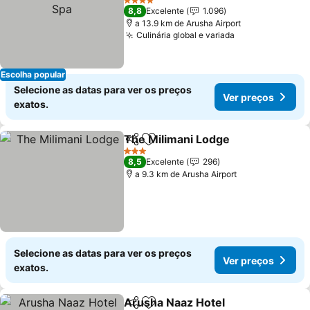
4 Estrelas
8,8
Excelente
1.096
a 13.9 km de Arusha Airport
Culinária global e variada
Escolha popular
Selecione as datas para ver os preços
Ver preços
exatos.
The Milimani Lodge
Partilhar
Adicionar aos favoritos
3 Estrelas
8,5
Excelente
296
a 9.3 km de Arusha Airport
Selecione as datas para ver os preços
Ver preços
exatos.
Arusha Naaz Hotel
Partilhar
Adicionar aos favoritos