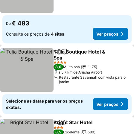
€ 483
De
Consulte os preços de
4 sites
Ver preços
Tulia Boutique Hotel &
Partilhar
Adicionar aos favoritos
Spa
4 Estrelas
8,0
Muito boa
1.175
a 5.7 km de Arusha Airport
Restaurante Savannah com vista para o
jardim
Selecione as datas para ver os preços
Ver preços
exatos.
Bright Star Hotel
Partilhar
Adicionar aos favoritos
3 Estrelas
8,5
Excelente
580