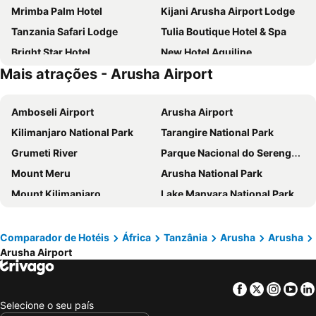
Mrimba Palm Hotel
Kijani Arusha Airport Lodge
Tanzania Safari Lodge
Tulia Boutique Hotel & Spa
Bright Star Hotel
New Hotel Aquiline
Mais atrações - Arusha Airport
Four Points by Sheraton Arusha, The Arusha Hotel
The New Njiro Legacy
The Manor at Ngorongoro
Kibo Palace Hotel Arusha
Amboseli Airport
Arusha Airport
Boulevard Inn Mt Meru
Gold Crest Hotel - Arusha
Kilimanjaro National Park
Tarangire National Park
Sanna Boutique Hotel
Arusha Giraffe Lodge
Grumeti River
Parque Nacional do Serengueti
Lake Duluti Lodge Arusha
The Charity Hotel International
Mount Meru
Arusha National Park
The Equator Hotel
Four Points The Arusha
Mount Kilimanjaro
Lake Manyara National Park
Raha Leo Inn
Karama Lodge
Dodoma Airport
Rock-Art Sites
Serengeti Serena Safari Lodge
Hotel Arusha Crown
Ahadi Lodge
Summit Safari Lodge
Comparador de Hotéis
África
Tanzânia
Arusha
Arusha
Arusha Airport
Venice
Jevas Arusha
Facebook
Twitter
Insta
Yo
Selecione o seu país