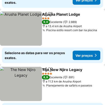
Ver preços
exatos.
Arusha Planet Lodge
Partilhar
Adicionar aos favoritos
3 Estrelas
9,0
Excelente
2.889
a 13.4 km de Arusha Airport
Piscina estilo resort com bar na piscina
Selecione as datas para ver os preços
Ver preços
exatos.
The New Njiro Legacy
Partilhar
Adicionar aos favoritos
4 Estrelas
8,9
Excelente
691
a 11.3 km de Arusha Airport
Planejamento de safáris e passeios