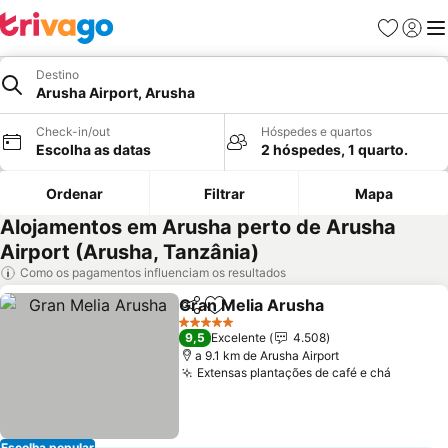
Favoritos
Iniciar
Me
Destino
Arusha Airport, Arusha
Check-in/out
Hóspedes e quartos
Escolha as datas
2 hóspedes, 1 quarto.
Ordenar
Filtrar
Mapa
Alojamentos em Arusha perto de Arusha
Airport (Arusha, Tanzânia)
Como os pagamentos influenciam os resultados
Gran Melia Arusha
Partilhar
Adicionar aos favoritos
5 Estrelas
9,5
Excelente
4.508
a 9.1 km de Arusha Airport
Extensas plantações de café e chá
Escolha popular