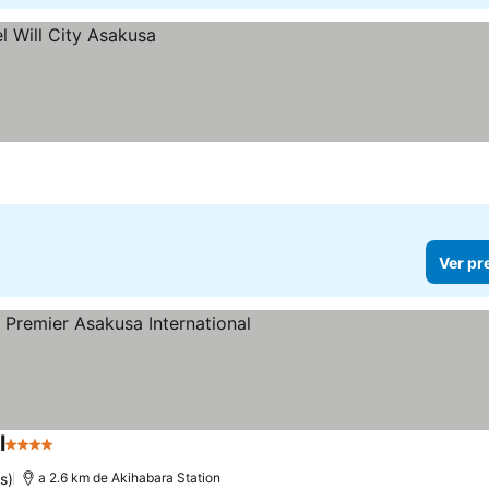
Ver pr
l
4 Estrelas
Ver preços
s)
a 2.6 km de Akihabara Station