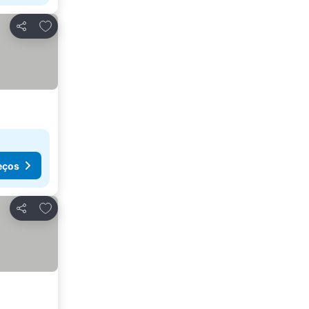
Adicionar aos favoritos
Partilhar
eços
Adicionar aos favoritos
Partilhar