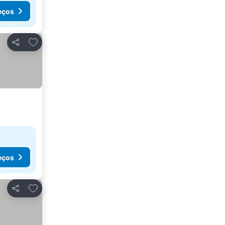
eços
Adicionar aos favoritos
Partilhar
eços
Adicionar aos favoritos
Partilhar