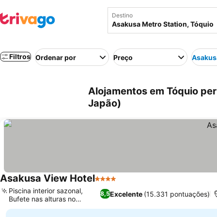
Destino
Filtros
Ordenar por
Preço
Asakusa
Alojamentos em Tóquio per
Japão)
Asakusa View Hotel
4 Estrelas
Ver preços
Piscina interior sazonal,
Excelente
(15.331 pontuações)
8,5
Bufete nas alturas no
Ver preços
Musashi