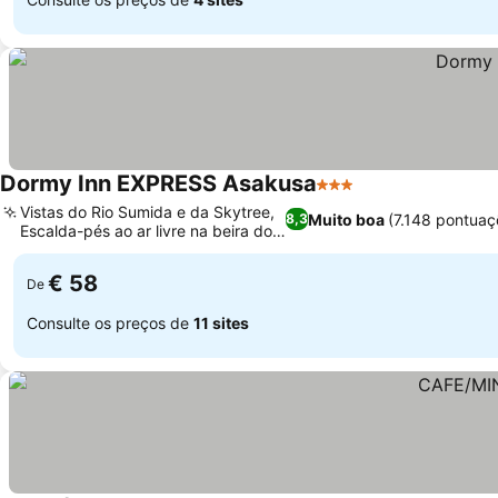
Dormy Inn EXPRESS Asakusa
3 Estrelas
Ver preços
Vistas do Rio Sumida e da Skytree,
Muito boa
(7.148 pontuaç
8,3
Escalda-pés ao ar livre na beira do
Ver preços
rio
€ 58
De
Consulte os preços de
11 sites