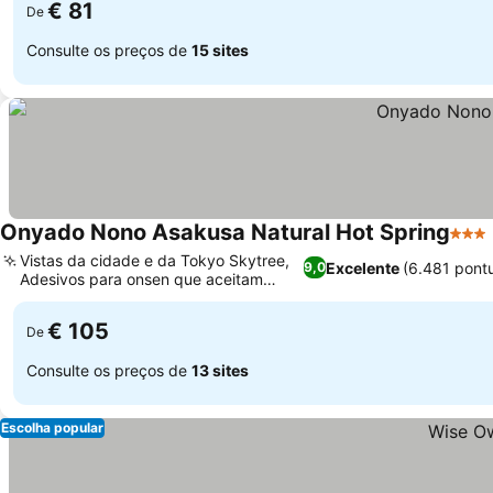
€ 81
De
Consulte os preços de
15 sites
Onyado Nono Asakusa Natural Hot Spring
3 Est
Vistas da cidade e da Tokyo Skytree,
Excelente
(6.481 pont
9,0
Adesivos para onsen que aceitam
Ver preços
tatuagens
€ 105
De
Consulte os preços de
13 sites
Escolha popular