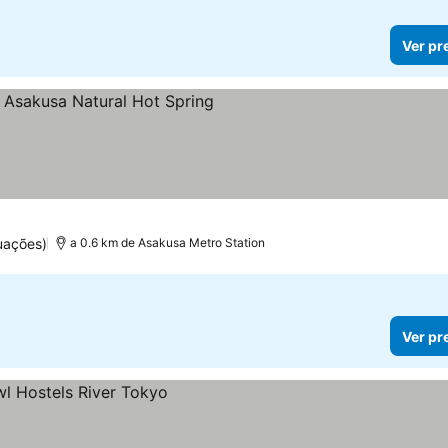
Ver pr
relas
Ver preços
uações)
a 0.6 km de Asakusa Metro Station
Ver pr