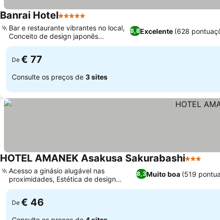
Banrai Hotel
5 Estrelas
Ver preços
Bar e restaurante vibrantes no local,
Excelente
(628 pontuaç
8,8
Conceito de design japonês
Ver preços
tradicional
€ 77
De
Consulte os preços de
3 sites
HOTEL AMANEK Asakusa Sakurabashi
3 Estrela
Ver 
Acesso a ginásio alugável nas
Muito boa
(519 pontu
8,3
proximidades, Estética de design
Ver preços
japonês moderno
€ 46
De
Consulte os preços de
4 sites