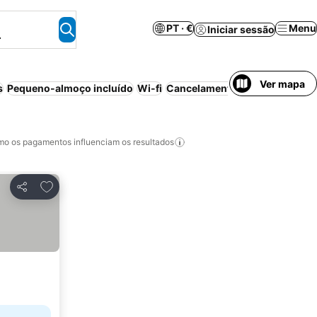
PT · €
Menu
Iniciar sessão
.
Ver mapa
s
Pequeno-almoço incluído
Wi-fi
Cancelamento gratuito
Aparth
o os pagamentos influenciam os resultados
Adicionar aos favoritos
Partilhar