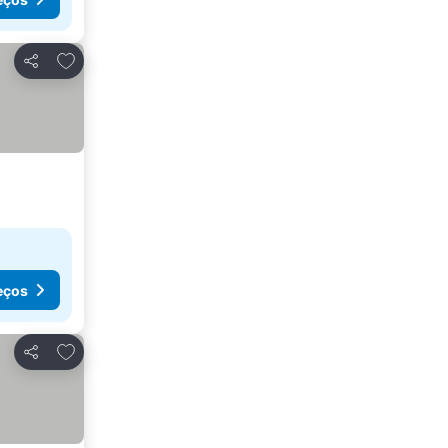
Adicionar aos favoritos
Partilhar
eços
Adicionar aos favoritos
Partilhar