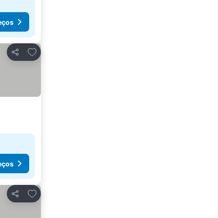
eços
Adicionar aos favoritos
Partilhar
eços
Adicionar aos favoritos
Partilhar