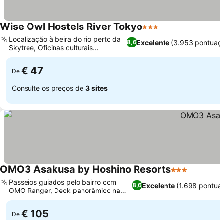
Wise Owl Hostels River Tokyo
3 Estrelas
Ver preços
Localização à beira do rio perto da
Excelente
(3.953 pontua
8,6
Skytree, Oficinas culturais
Ver preços
envolventes
€ 47
De
Consulte os preços de
3 sites
OMO3 Asakusa by Hoshino Resorts
3 Estrelas
Ver pre
Passeios guiados pelo bairro com
Excelente
(1.698 pontu
8,6
OMO Ranger, Deck panorâmico na
Ver preços
cobertura
€ 105
De