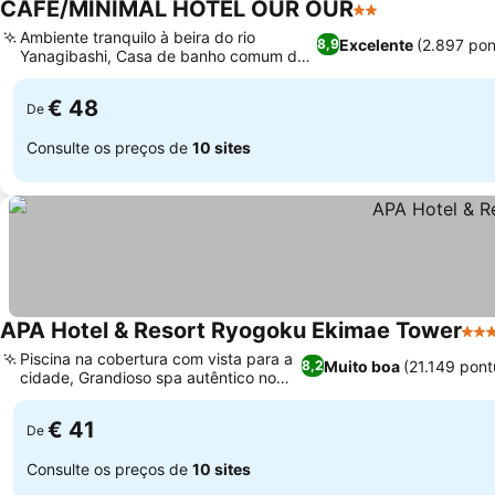
CAFE/MINIMAL HOTEL OUR OUR
2 Estrelas
Ver preços
Ambiente tranquilo à beira do rio
Excelente
(2.897 po
8,9
Yanagibashi, Casa de banho comum de
Ver preços
madeira Hinoki
€ 48
De
Consulte os preços de
10 sites
APA Hotel & Resort Ryogoku Ekimae Tower
3 Es
Piscina na cobertura com vista para a
Muito boa
(21.149 pon
8,2
cidade, Grandioso spa autêntico no
Ver preços
subsolo
€ 41
De
Consulte os preços de
10 sites