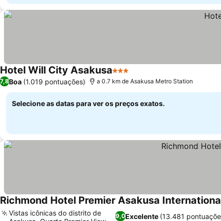
Hotel Will City Asakusa
3 Estrelas
Ver preços
Boa
(1.019 pontuações)
7,8
a 0.7 km de Asakusa Metro Station
Selecione as datas para ver os preços exatos.
Richmond Hotel Premier Asakusa Internationa
Vistas icônicas do distrito de
Excelente
(13.481 pontuaçõe
9,0