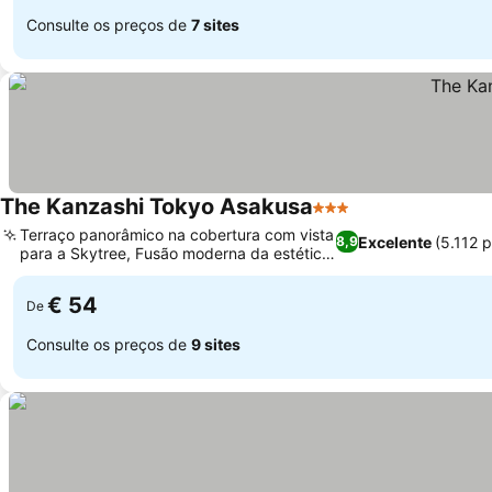
Consulte os preços de
7 sites
The Kanzashi Tokyo Asakusa
3 Estrelas
Ver preços
Terraço panorâmico na cobertura com vista
Excelente
(5.112 
8,9
para a Skytree, Fusão moderna da estética
Ver preços
japonesa
€ 54
De
Consulte os preços de
9 sites