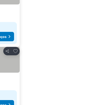
eços
Adicionar aos favoritos
Partilhar
eços