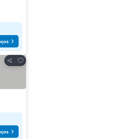
eços
Adicionar aos favoritos
Partilhar
eços