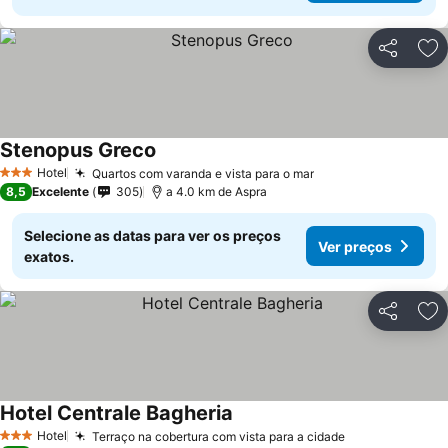
Partilhar
Ad
Stenopus Greco
Hotel
Quartos com varanda e vista para o mar
3 Estrelas
8,5
Excelente
305
a 4.0 km de Aspra
Selecione as datas para ver os preços
Ver preços
exatos.
Partilhar
Ad
Hotel Centrale Bagheria
Hotel
Terraço na cobertura com vista para a cidade
3 Estrelas