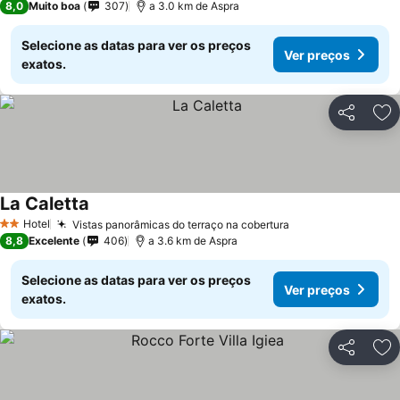
8,0
Muito boa
307
a 3.0 km de Aspra
Selecione as datas para ver os preços
Ver preços
exatos.
Partilhar
Ad
La Caletta
Hotel
Vistas panorâmicas do terraço na cobertura
2 Estrelas
8,8
Excelente
406
a 3.6 km de Aspra
Selecione as datas para ver os preços
Ver preços
exatos.
Partilhar
Ad