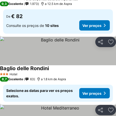
3 Estrelas
9,3
Excelente
1.973
a 12.5 km de Aspra
€ 82
De
Consulte os preços de
10 sites
Ver preços
Partilhar
Ad
Baglio delle Rondini
Hotel
3 Estrelas
8,7
Excelente
63
a 1.8 km de Aspra
Selecione as datas para ver os preços
Ver preços
exatos.
Partilhar
Ad