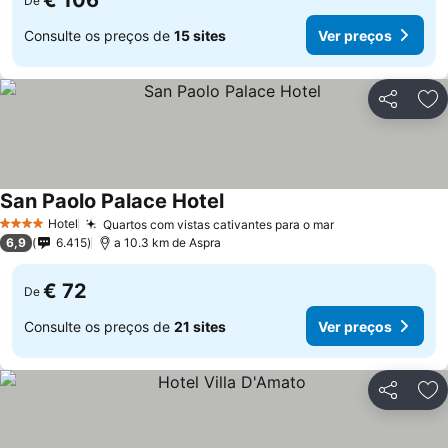
€ 106
De
Consulte os preços de
15 sites
Ver preços
Partilhar
Ad
San Paolo Palace Hotel
Hotel
Quartos com vistas cativantes para o mar
4 Estrelas
6,9
6.415
a 10.3 km de Aspra
€ 72
De
Consulte os preços de
21 sites
Ver preços
Partilhar
Ad