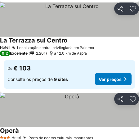
Partilhar
Ad
La Terrazza sul Centro
Hotel
Localização central privilegiada em Palermo
9,2
Excelente
2.201
a 12.0 km de Aspra
€ 103
De
Consulte os preços de
9 sites
Ver preços
Partilhar
Ad
Operà
Hotel
Perto de pontos culturais importantes