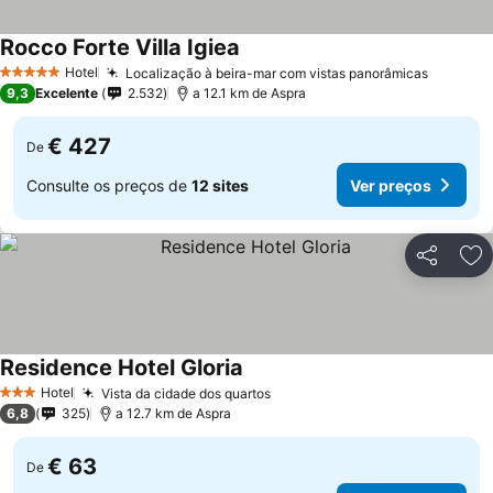
Rocco Forte Villa Igiea
Hotel
Localização à beira-mar com vistas panorâmicas
5 Estrelas
9,3
Excelente
2.532
a 12.1 km de Aspra
€ 427
De
Consulte os preços de
12 sites
Ver preços
Partilhar
Ad
Residence Hotel Gloria
Hotel
Vista da cidade dos quartos
3 Estrelas
6,8
325
a 12.7 km de Aspra
€ 63
De