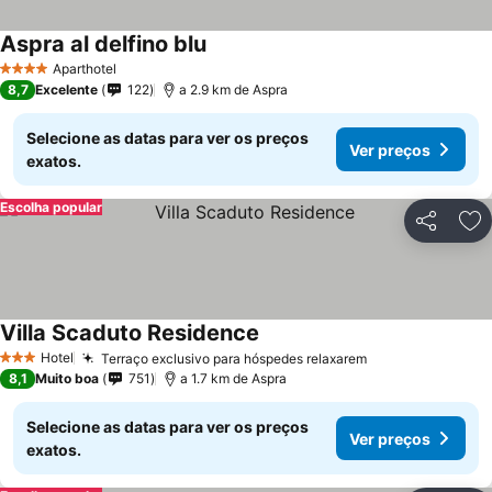
Aspra al delfino blu
Aparthotel
4 Estrelas
8,7
Excelente
122
a 2.9 km de Aspra
Selecione as datas para ver os preços
Ver preços
exatos.
Escolha popular
Partilhar
Ad
Villa Scaduto Residence
Hotel
Terraço exclusivo para hóspedes relaxarem
3 Estrelas
8,1
Muito boa
751
a 1.7 km de Aspra
Selecione as datas para ver os preços
Ver preços
exatos.