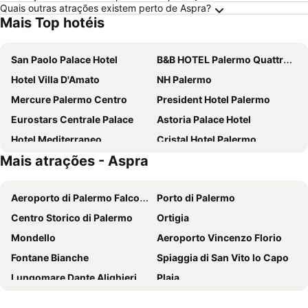
Quais outras atrações existem perto de Aspra?
Mais Top hotéis
San Paolo Palace Hotel
B&B HOTEL Palermo Quattro Canti
Hotel Villa D'Amato
NH Palermo
Mercure Palermo Centro
President Hotel Palermo
Eurostars Centrale Palace
Astoria Palace Hotel
Hotel Mediterraneo
Cristal Hotel Palermo
Mais atrações - Aspra
55 Aira
Domina Zagarella Sicily
Grand Hotel Wagner
Splendid Hotel La Torre
Aeroporto di Palermo Falcone E Borsellino
Porto di Palermo
Albergo Athenaeum
38 Aira Hotels
Centro Storico di Palermo
Ortigia
Porta di Castro Boutique Hotel & SPA
Grand Hotel Piazza Borsa
Mondello
Aeroporto Vincenzo Florio
Hotel Bel 3
Casena Dei Colli, Sure Hotel Collection By Best Western
Fontane Bianche
Spiaggia di San Vito lo Capo
La Serenissima Hotel
Hotel del Centro
Lungomare Dante Alighieri
Plaia
Artemisia Palace Hotel
Hotel Politeama
Sicilia Fashion Village
Vulcão Etna
Hotel Federico II Central Palace
Federico Secondo B&B