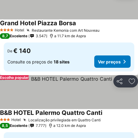
Grand Hotel Piazza Borsa
Hotel
Restaurante Kemonia com Art Nouveau
4 Estrelas
8,7
Excelente
3.547
a 11.7 km de Aspra
€ 140
De
Consulte os preços de
18 sites
Ver preços
Escolha popular
Partilhar
Ad
B&B HOTEL Palermo Quattro Canti
Hotel
Localização privilegiada em Quattro Canti
3 Estrelas
8,5
Excelente
7.777
a 12.0 km de Aspra