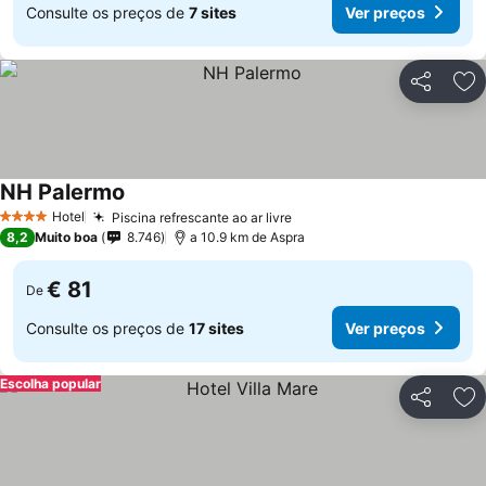
Consulte os preços de
7 sites
Ver preços
Partilhar
Ad
NH Palermo
Hotel
Piscina refrescante ao ar livre
4 Estrelas
8,2
Muito boa
8.746
a 10.9 km de Aspra
€ 81
De
Consulte os preços de
17 sites
Ver preços
Escolha popular
Partilhar
Ad