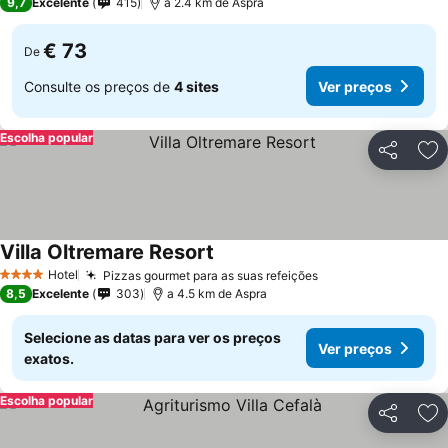
9,7
Excelente
415
a 2.4 km de Aspra
€ 73
De
Consulte os preços de
4 sites
Ver preços
Escolha popular
Partilhar
Ad
Villa Oltremare Resort
Hotel
Pizzas gourmet para as suas refeições
4 Estrelas
8,5
Excelente
303
a 4.5 km de Aspra
Selecione as datas para ver os preços
Ver preços
exatos.
Escolha popular
Partilhar
Ad