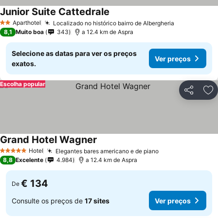
Junior Suite Cattedrale
Aparthotel
Localizado no histórico bairro de Albergheria
2 Estrelas
8,1
Muito boa
343
a 12.4 km de Aspra
Selecione as datas para ver os preços
Ver preços
exatos.
Escolha popular
Partilhar
Ad
Grand Hotel Wagner
Hotel
Elegantes bares americano e de piano
5 Estrelas
8,8
Excelente
4.984
a 12.4 km de Aspra
€ 134
De
Consulte os preços de
17 sites
Ver preços