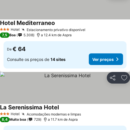
Hotel Mediterraneo
Hotel
Estacionamento privativo disponível
3 Estrelas
7,5
Boa
5.308
a 12.4 km de Aspra
€ 64
De
Consulte os preços de
14 sites
Ver preços
Partilhar
Ad
La Serenissima Hotel
Hotel
Acomodações modernas e limpas
3 Estrelas
8,4
Muito boa
729
a 11.7 km de Aspra