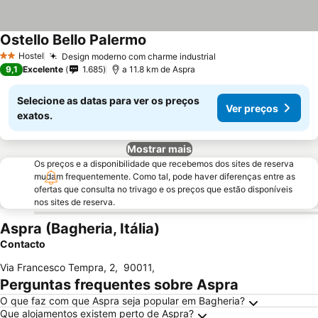
Ostello Bello Palermo
Hostel
Design moderno com charme industrial
2 Estrelas
9,1
Excelente
1.685
a 11.8 km de Aspra
Selecione as datas para ver os preços
Ver preços
exatos.
Mostrar mais
Os preços e a disponibilidade que recebemos dos sites de reserva
mudam frequentemente. Como tal, pode haver diferenças entre as
ofertas que consulta no trivago e os preços que estão disponíveis
nos sites de reserva.
Aspra (Bagheria, Itália)
Contacto
Via Francesco Tempra, 2
,
90011
,
Perguntas frequentes sobre Aspra
O que faz com que Aspra seja popular em Bagheria?
Que alojamentos existem perto de Aspra?