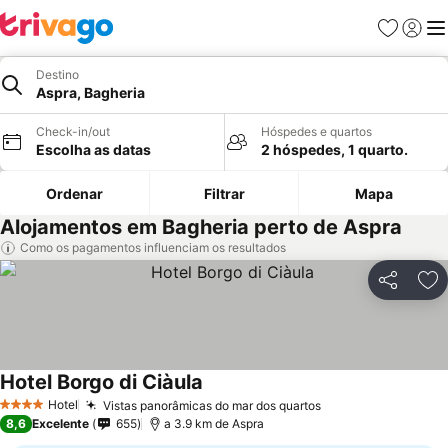
Favoritos
Iniciar
Me
Destino
Aspra, Bagheria
Check-in/out
Hóspedes e quartos
Escolha as datas
2 hóspedes, 1 quarto.
Ordenar
Filtrar
Mapa
Alojamentos em Bagheria perto de Aspra
Como os pagamentos influenciam os resultados
Partilhar
Ad
Hotel Borgo di Ciàula
Hotel
Vistas panorâmicas do mar dos quartos
4 Estrelas
8,6
Excelente
655
a 3.9 km de Aspra