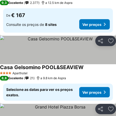
9,3
Excelente
2.377
a 12.5 km de Aspra
€ 167
De
Consulte os preços de
8 sites
Ver preços
Partilhar
Ad
Casa Gelsomino POOL&SEAVIEW
Aparthotel
4 Estrelas
8,8
Excelente
21
a 9.8 km de Aspra
Selecione as datas para ver os preços
Ver preços
exatos.
Partilhar
Ad