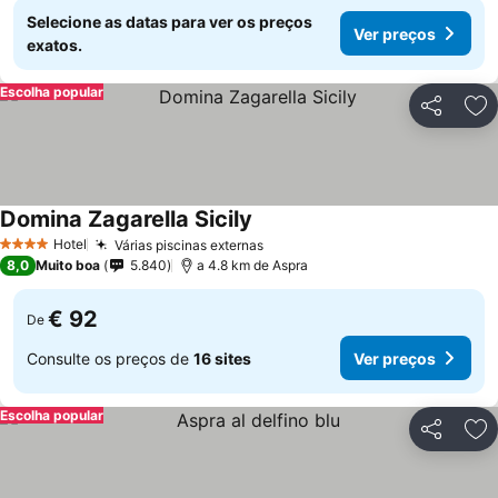
Selecione as datas para ver os preços
Ver preços
exatos.
Escolha popular
Partilhar
Ad
Domina Zagarella Sicily
Hotel
Várias piscinas externas
4 Estrelas
8,0
Muito boa
5.840
a 4.8 km de Aspra
€ 92
De
Consulte os preços de
16 sites
Ver preços
Escolha popular
Partilhar
Ad