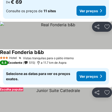
€ 69
De
Consulte os preços de
11 sites
Ver preços
Partilhar
Ad
Real Fonderia b&b
Hotel
Vistas tranquilas para o pátio interno
3 Estrelas
8,8
Excelente
515
a 11.7 km de Aspra
Selecione as datas para ver os preços
Ver preços
exatos.
Escolha popular
Partilhar
Ad