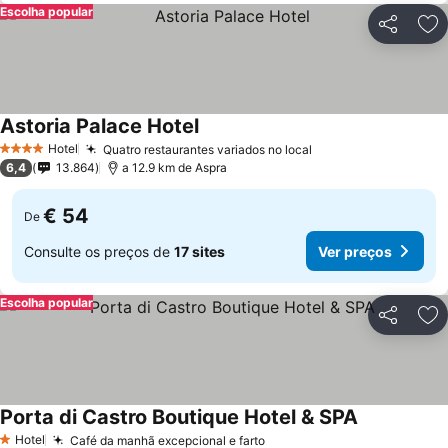
Escolha popular
Partilhar
Ad
Astoria Palace Hotel
Hotel
Quatro restaurantes variados no local
4 Estrelas
6,4
13.864
a 12.9 km de Aspra
€ 54
De
Consulte os preços de
17 sites
Ver preços
Escolha popular
Partilhar
Ad
Porta di Castro Boutique Hotel & SPA
Hotel
Café da manhã excepcional e farto
1 Estrelas