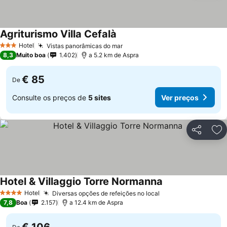
Agriturismo Villa Cefalà
Hotel
Vistas panorâmicas do mar
3 Estrelas
8,3
Muito boa
1.402
a 5.2 km de Aspra
€ 85
De
Consulte os preços de
5 sites
Ver preços
Partilhar
Ad
Hotel & Villaggio Torre Normanna
Hotel
Diversas opções de refeições no local
4 Estrelas
7,8
Boa
2.157
a 12.4 km de Aspra