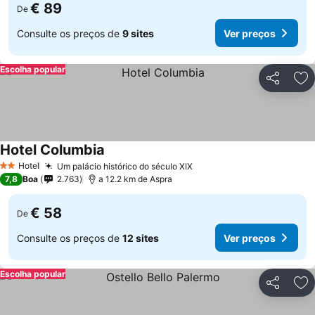
€ 89
De
Consulte os preços de
9 sites
Ver preços
Escolha popular
Partilhar
Ad
Hotel Columbia
Hotel
Um palácio histórico do século XIX
2 Estrelas
7,8
Boa
2.763
a 12.2 km de Aspra
€ 58
De
Consulte os preços de
12 sites
Ver preços
Escolha popular
Partilhar
Ad