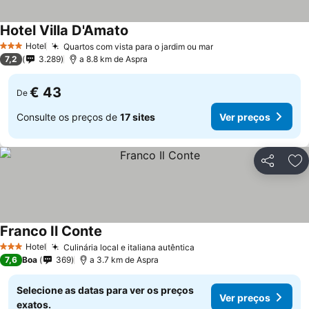
Hotel Villa D'Amato
Hotel
Quartos com vista para o jardim ou mar
3 Estrelas
7,2
3.289
a 8.8 km de Aspra
€ 43
De
Consulte os preços de
17 sites
Ver preços
Partilhar
Ad
Franco Il Conte
Hotel
Culinária local e italiana autêntica
3 Estrelas
7,6
Boa
369
a 3.7 km de Aspra
Selecione as datas para ver os preços
Ver preços
exatos.