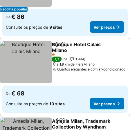
Escolha popular
€ 86
De
Consulte os preços de
9 sites
Ver preços
Boutique Hotel Calais
Partilhar
Adicionar aos favoritos
Milano
1 Estrelas
7,7
Boa
1.994
a 1.9 km de FieraMilano
Quartos elegantes e com ar-condicionado
€ 68
De
Consulte os preços de
10 sites
Ver preços
Amedia Milan, Trademark
Partilhar
Adicionar aos favoritos
Collection by Wyndham