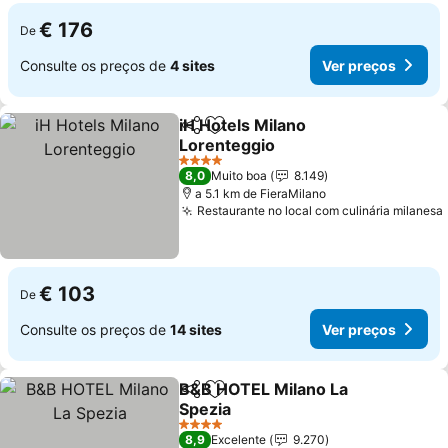
€ 176
De
Consulte os preços de
4 sites
Ver preços
iH Hotels Milano
Partilhar
Adicionar aos favoritos
Lorenteggio
4 Estrelas
8,0
Muito boa
8.149
a 5.1 km de FieraMilano
Restaurante no local com culinária milanesa
€ 103
De
Consulte os preços de
14 sites
Ver preços
B&B HOTEL Milano La
Partilhar
Adicionar aos favoritos
Spezia
4 Estrelas
8,9
Excelente
9.270