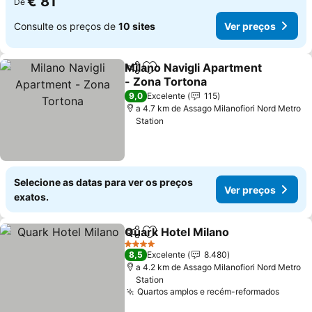
€ 81
De
Consulte os preços de
10 sites
Ver preços
Milano Navigli Apartment
Partilhar
Adicionar aos favoritos
- Zona Tortona
9,0
Excelente
115
a 4.7 km de Assago Milanofiori Nord Metro
Station
Selecione as datas para ver os preços
Ver preços
exatos.
Quark Hotel Milano
Partilhar
Adicionar aos favoritos
4 Estrelas
8,5
Excelente
8.480
a 4.2 km de Assago Milanofiori Nord Metro
Station
Quartos amplos e recém-reformados