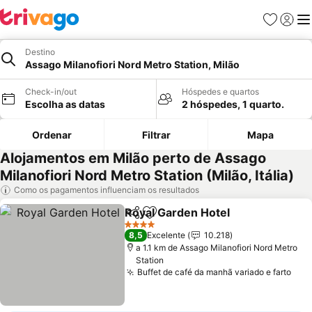
Favoritos
Iniciar
Me
Destino
Assago Milanofiori Nord Metro Station, Milão
Check-in/out
Hóspedes e quartos
Escolha as datas
2 hóspedes, 1 quarto.
Ordenar
Filtrar
Mapa
Alojamentos em Milão perto de Assago
Milanofiori Nord Metro Station (Milão, Itália)
Como os pagamentos influenciam os resultados
Royal Garden Hotel
Partilhar
Adicionar aos favoritos
4 Estrelas
8,5
Excelente
10.218
a 1.1 km de Assago Milanofiori Nord Metro
Station
Buffet de café da manhã variado e farto