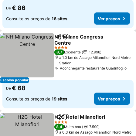
€ 86
De
Consulte os preços de
16 sites
Ver preços
NH Milano Congress
Partilhar
Adicionar aos favoritos
Centre
4 Estrelas
8,7
Excelente
12.998
a 1.0 km de Assago Milanofiori Nord Metro
Station
Aconchegante restaurante Quadrifoglio
Escolha popular
€ 68
De
Consulte os preços de
19 sites
Ver preços
H2C Hotel Milanofiori
Partilhar
Adicionar aos favoritos
4 Estrelas
8,4
Muito boa
7.599
a 0.3 km de Assago Milanofiori Nord Metro