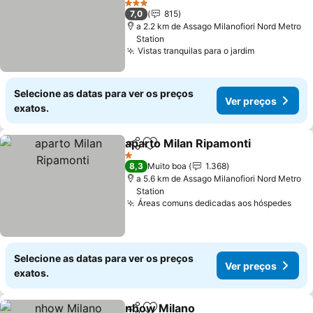
3 Estrelas
7,0
815
a 2.2 km de Assago Milanofiori Nord Metro
Station
Vistas tranquilas para o jardim
Selecione as datas para ver os preços
Ver preços
exatos.
aparto Milan Ripamonti
Partilhar
Adicionar aos favoritos
1 Estrelas
8,3
Muito boa
1.368
a 5.6 km de Assago Milanofiori Nord Metro
Station
Áreas comuns dedicadas aos hóspedes
Selecione as datas para ver os preços
Ver preços
exatos.
nhow Milano