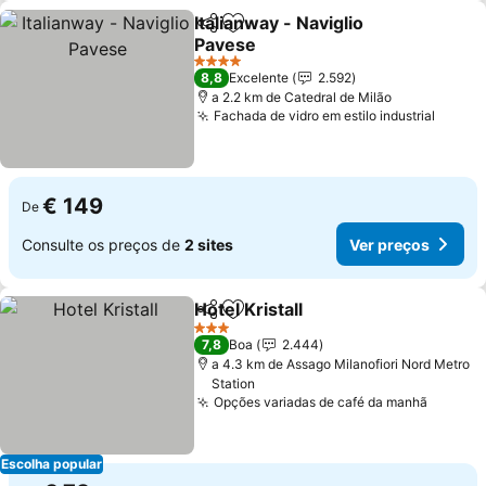
Italianway - Naviglio
Partilhar
Adicionar aos favoritos
Pavese
4 Estrelas
8,8
Excelente
2.592
a 2.2 km de Catedral de Milão
Fachada de vidro em estilo industrial
€ 149
De
Consulte os preços de
2 sites
Ver preços
Hotel Kristall
Partilhar
Adicionar aos favoritos
3 Estrelas
7,8
Boa
2.444
a 4.3 km de Assago Milanofiori Nord Metro
Station
Opções variadas de café da manhã
Escolha popular