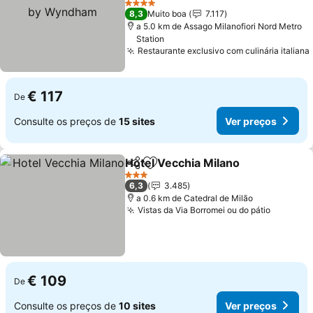
4 Estrelas
8,3
Muito boa
7.117
a 5.0 km de Assago Milanofiori Nord Metro
Station
Restaurante exclusivo com culinária italiana
€ 117
De
Consulte os preços de
15 sites
Ver preços
Hotel Vecchia Milano
Partilhar
Adicionar aos favoritos
3 Estrelas
6,3
3.485
a 0.6 km de Catedral de Milão
Vistas da Via Borromei ou do pátio
€ 109
De
Consulte os preços de
10 sites
Ver preços