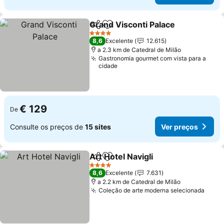
Grand Visconti Palace
Partilhar
Adicionar aos favoritos
4 Estrelas
8,6
Excelente
12.615
a 2.3 km de Catedral de Milão
Gastronomia gourmet com vista para a
cidade
€ 129
De
Consulte os preços de
15 sites
Ver preços
Art Hotel Navigli
Partilhar
Adicionar aos favoritos
4 Estrelas
8,6
Excelente
7.631
a 2.2 km de Catedral de Milão
Coleção de arte moderna selecionada