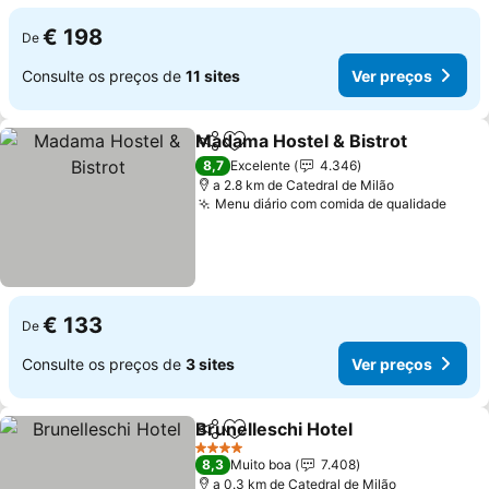
€ 198
De
Consulte os preços de
11 sites
Ver preços
Madama Hostel & Bistrot
Partilhar
Adicionar aos favoritos
8,7
Excelente
4.346
a 2.8 km de Catedral de Milão
Menu diário com comida de qualidade
€ 133
De
Consulte os preços de
3 sites
Ver preços
Brunelleschi Hotel
Partilhar
Adicionar aos favoritos
4 Estrelas
8,3
Muito boa
7.408
a 0.3 km de Catedral de Milão