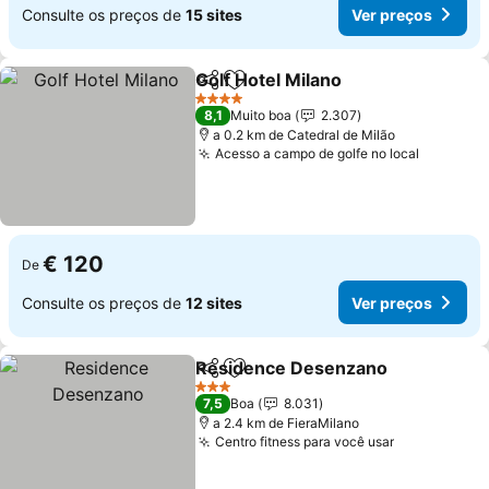
Consulte os preços de
15 sites
Ver preços
Golf Hotel Milano
Partilhar
Adicionar aos favoritos
4 Estrelas
8,1
Muito boa
2.307
a 0.2 km de Catedral de Milão
Acesso a campo de golfe no local
€ 120
De
Consulte os preços de
12 sites
Ver preços
Residence Desenzano
Partilhar
Adicionar aos favoritos
3 Estrelas
7,5
Boa
8.031
a 2.4 km de FieraMilano
Centro fitness para você usar