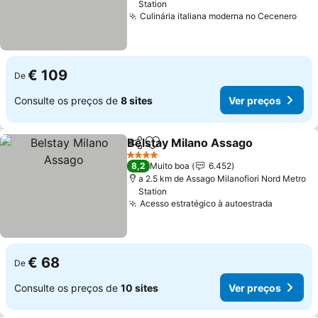
Station
Culinária italiana moderna no Cecenero
€ 109
De
Consulte os preços de
8 sites
Ver preços
Belstay Milano Assago
Partilhar
Adicionar aos favoritos
4 Estrelas
8,2
Muito boa
6.452
a 2.5 km de Assago Milanofiori Nord Metro
Station
Acesso estratégico à autoestrada
€ 68
De
Consulte os preços de
10 sites
Ver preços