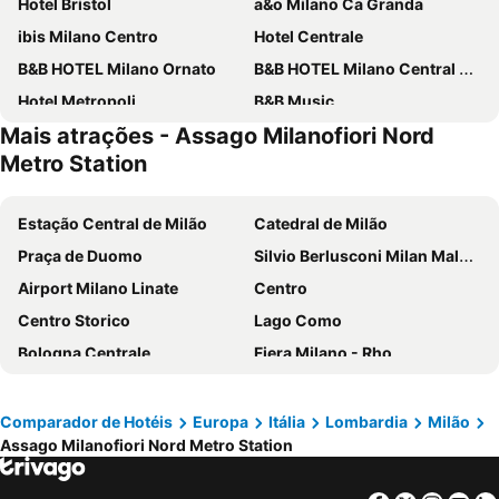
Hotel Bristol
a&o Milano Ca Granda
ibis Milano Centro
Hotel Centrale
B&B HOTEL Milano Ornato
B&B HOTEL Milano Central Station
Hotel Metropoli
B&B Music
Mais atrações - Assago Milanofiori Nord
iH Hotels Milano Gioia
Eurohotel
Metro Station
Golf Hotel Milano
J24 Hotel Milano
Hotel Berna
Klima Hotel Milano Fiere
Estação Central de Milão
Catedral de Milão
Hotel Degli Arcimboldi
Meliá Milano
Praça de Duomo
Silvio Berlusconi Milan Malpensa Airport
Hotel Raffaello
43 Station Hotel
Airport Milano Linate
Centro
iH Hotels Milano ApartHotel Argonne Park
Hotel Mayorca
Centro Storico
Lago Como
Doria Grand Hotel
Albergo Corvetto Corso Lodi
Bologna Centrale
Fiera Milano - Rho
Best Western The Hub Hotel
Golden Milano Hotel
Brera
Centrale Metro Station
NH Linate
IH Hotels Milano Centrale
Aeroporto Orio al Serio
Navigli
Comparador de Hotéis
Europa
Itália
Lombardia
Milão
Brunelleschi Hotel
NH Collection Milano Touring
Assago Milanofiori Nord Metro Station
Verona Porta Nuova
Cidade Alta de Bérgamo
Acca Palace
Novotel Milano Linate Aeroporto
La Spezia Central Station
Bernina Express
Sheraton Milan San Siro
NH Milano Congress Centre