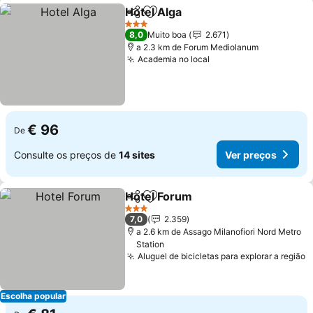
Hotel Alga
Partilhar
Adicionar aos favoritos
3 Estrelas
8,0
Muito boa
2.671
a 2.3 km de Forum Mediolanum
Academia no local
€ 96
De
Consulte os preços de
14 sites
Ver preços
Hotel Forum
Partilhar
Adicionar aos favoritos
3 Estrelas
7,0
2.359
a 2.6 km de Assago Milanofiori Nord Metro
Station
Aluguel de bicicletas para explorar a região
Escolha popular