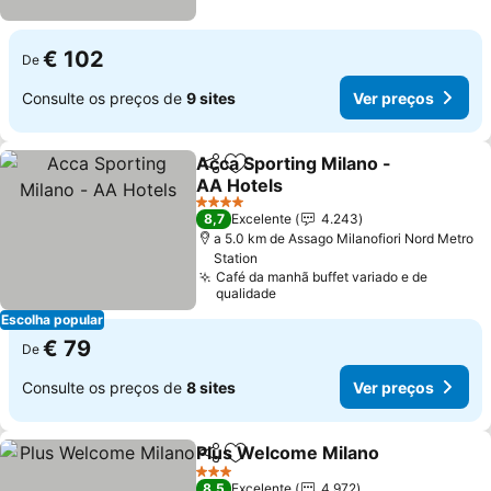
€ 102
De
Consulte os preços de
9 sites
Ver preços
Acca Sporting Milano -
Partilhar
Adicionar aos favoritos
AA Hotels
4 Estrelas
8,7
Excelente
4.243
a 5.0 km de Assago Milanofiori Nord Metro
Station
Café da manhã buffet variado e de
qualidade
Escolha popular
€ 79
De
Consulte os preços de
8 sites
Ver preços
Plus Welcome Milano
Partilhar
Adicionar aos favoritos
3 Estrelas
8,5
Excelente
4.972