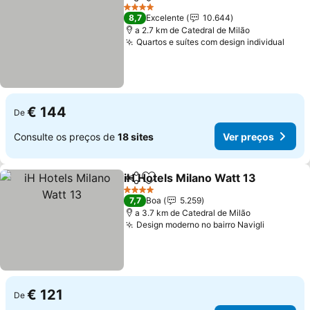
Partilhar
Adicionar aos favoritos
4 Estrelas
8,7
Excelente
10.644
a 2.7 km de Catedral de Milão
Quartos e suítes com design individual
€ 144
De
Consulte os preços de
18 sites
Ver preços
iH Hotels Milano Watt 13
Partilhar
Adicionar aos favoritos
4 Estrelas
7,7
Boa
5.259
a 3.7 km de Catedral de Milão
Design moderno no bairro Navigli
€ 121
De