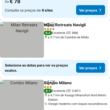
€ 78
De
Consulte os preços de
8 sites
Ver preços
Milan Retreats Navigli
Partilhar
Adicionar aos favoritos
4 Estrelas
9,2
Excelente
668
a 0.7 km de Catedral de Milão
Selecione as datas para ver os preços
Ver preços
exatos.
Combo Milano
Partilhar
Adicionar aos favoritos
3 Estrelas
8,7
Excelente
5.801
a 4.7 km de Assago Milanofiori Nord Metro
Station
Design moderno com toques escandinavos