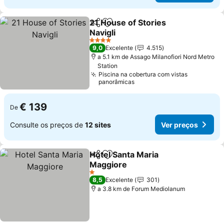
21 House of Stories
Partilhar
Adicionar aos favoritos
Navigli
4 Estrelas
9,0
Excelente
4.515
a 5.1 km de Assago Milanofiori Nord Metro
Station
Piscina na cobertura com vistas
panorâmicas
€ 139
De
Consulte os preços de
12 sites
Ver preços
Hotel Santa Maria
Partilhar
Adicionar aos favoritos
Maggiore
1 Estrelas
8,5
Excelente
301
a 3.8 km de Forum Mediolanum