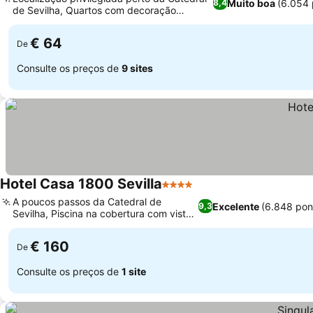
Muito boa
(6.054
8,4
de Sevilha, Quartos com decoração
autêntica andaluza
€ 64
De
Consulte os preços de
9 sites
Hotel Casa 1800 Sevilla
4 Estrelas
A poucos passos da Catedral de
Excelente
(6.848 pon
9,3
Sevilha, Piscina na cobertura com vista
para a Giralda
€ 160
De
Consulte os preços de
1 site