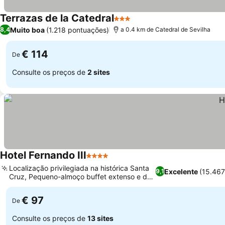
Terrazas de la Catedral
3 Estrelas
Muito boa
(1.218 pontuações)
8,4
a 0.4 km de Catedral de Sevilha
€ 114
De
Consulte os preços de
2 sites
Hotel Fernando III
4 Estrelas
Localização privilegiada na histórica Santa
Excelente
(15.467
9,1
Cruz, Pequeno-almoço buffet extenso e de
alta qualidade
€ 97
De
Consulte os preços de
13 sites