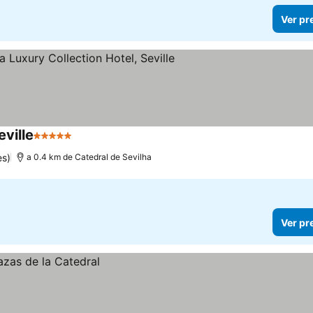
Ver pr
eville
5 Estrelas
es)
a 0.4 km de Catedral de Sevilha
Ver pr