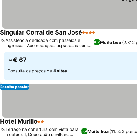
Singular Corral de San José
4 Estrelas
Assistência dedicada com passeios e
Muito boa
(2.312 
8,2
ingressos, Acomodações espaçosas com
decoração distinta
€ 67
De
Consulte os preços de
4 sites
Escolha popular
Hotel Murillo
2 Estrelas
Terraço na cobertura com vista para
Muito boa
(11.553 pont
8,4
a catedral, Decoração sevilhana