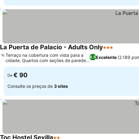
La Puerta de Palacio - Adults Only
3 Estrelas
Terraço na cobertura com vista para a
Excelente
(2.189 po
8,5
cidade, Quartos com seções de parede
históricas
€ 90
De
Consulte os preços de
3 sites
Toc Hostel Sevilla