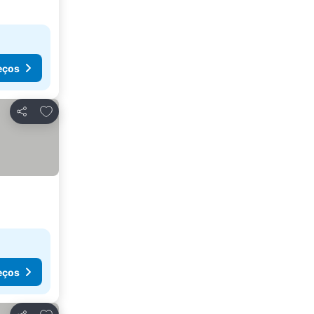
eços
Adicionar aos favoritos
Partilhar
eços
Adicionar aos favoritos