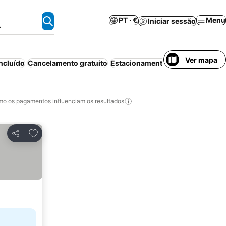
PT · €
Menu
Iniciar sessão
.
Ver mapa
ncluído
Cancelamento gratuito
Estacionamento
Aparthotel
Mei
o os pagamentos influenciam os resultados
Adicionar aos favoritos
Partilhar