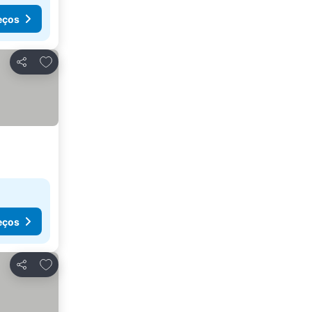
eços
Adicionar aos favoritos
Partilhar
eços
Adicionar aos favoritos
Partilhar