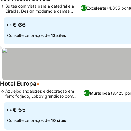
2 Estrelas
Suítes com vista para a catedral e a
Excelente
(4.835 pont
8,7
Giralda, Design moderno e camas
confortáveis
€ 66
De
Consulte os preços de
12 sites
Hotel Europa
1 Estrelas
Azulejos andaluzes e decoração em
Muito boa
(3.425 po
8,3
ferro forjado, Lobby grandioso com
azulejos antigos
€ 55
De
Consulte os preços de
10 sites