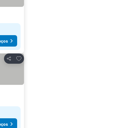
eços
Adicionar aos favoritos
Partilhar
eços