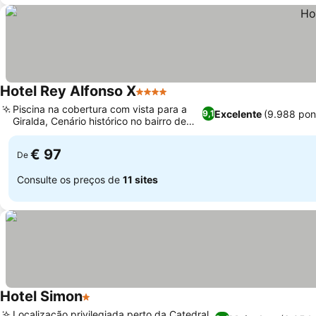
Hotel Rey Alfonso X
4 Estrelas
Piscina na cobertura com vista para a
Excelente
(9.988 pon
9,1
Giralda, Cenário histórico no bairro de
Santa Cruz
€ 97
De
Consulte os preços de
11 sites
Hotel Simon
1 Estrelas
Localização privilegiada perto da Catedral