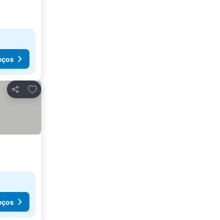
eços
Adicionar aos favoritos
Partilhar
eços