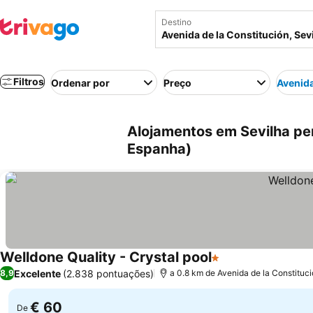
Destino
Filtros
Ordenar por
Preço
Avenida
Alojamentos em Sevilha per
Espanha)
Welldone Quality - Crystal pool
1 Estrelas
Excelente
(2.838 pontuações)
8,9
a 0.8 km de Avenida de la Constituc
€ 60
De