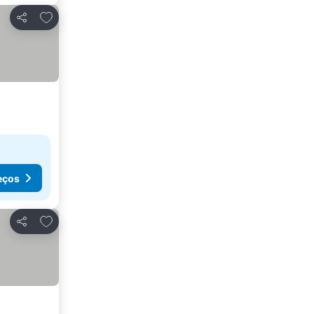
Adicionar aos favoritos
Partilhar
eços
Adicionar aos favoritos
Partilhar