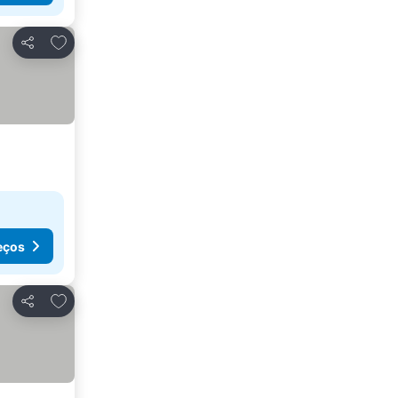
Adicionar aos favoritos
Partilhar
eços
Adicionar aos favoritos
Partilhar