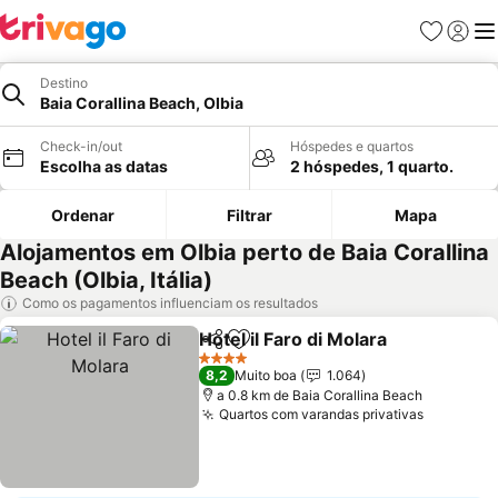
Favoritos
Iniciar
Me
Destino
Baia Corallina Beach, Olbia
Check-in/out
Hóspedes e quartos
Escolha as datas
2 hóspedes, 1 quarto.
Ordenar
Filtrar
Mapa
Alojamentos em Olbia perto de Baia Corallina
Beach (Olbia, Itália)
Como os pagamentos influenciam os resultados
Hotel il Faro di Molara
Partilhar
Adicionar aos favoritos
Ver 
4 Estrelas
8,2
Muito boa
1.064
a 0.8 km de Baia Corallina Beach
Quartos com varandas privativas
Ver preç