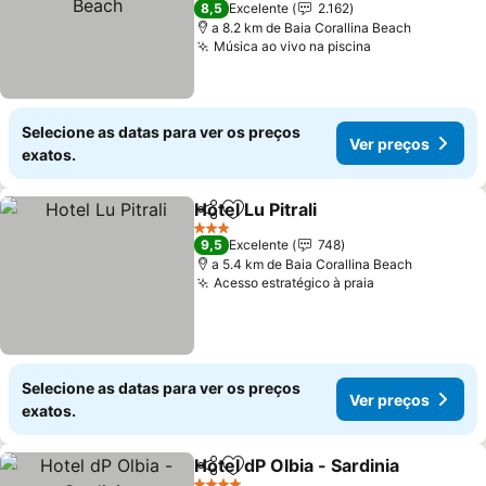
8,5
Excelente
2.162
a 8.2 km de Baia Corallina Beach
Música ao vivo na piscina
Ver preços
Selecione as datas para ver os preços
Ver preços
exatos.
Hotel Lu Pitrali
Partilhar
Adicionar aos favoritos
Ver preços
3 Estrelas
9,5
Excelente
748
a 5.4 km de Baia Corallina Beach
Acesso estratégico à praia
Ver preços
Selecione as datas para ver os preços
Ver preços
exatos.
Hotel dP Olbia - Sardinia
Partilhar
Adicionar aos favoritos
Ve