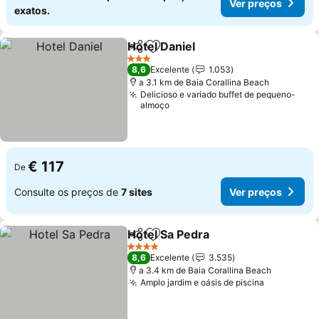
Ver preços
exatos.
Hotel Daniel
Partilhar
Adicionar aos favoritos
Ver preços
3 Estrelas
8,6
Excelente
1.053
a 3.1 km de Baia Corallina Beach
Delicioso e variado buffet de pequeno-
almoço
€ 117
De
Consulte os preços de
7 sites
Ver preços
Hotel Sa Pedra
Partilhar
Adicionar aos favoritos
Ver preços
4 Estrelas
8,6
Excelente
3.535
a 3.4 km de Baia Corallina Beach
Amplo jardim e oásis de piscina
Ver preço