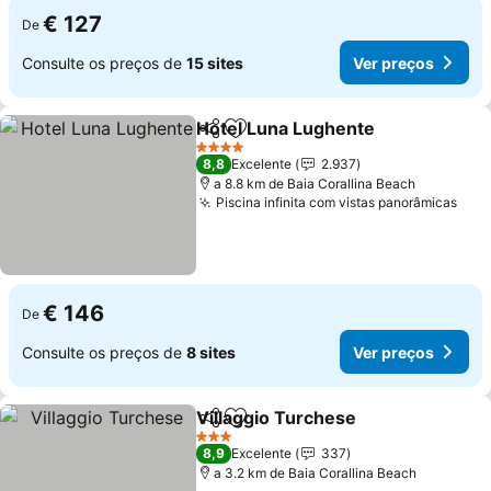
€ 127
De
Consulte os preços de
15 sites
Ver preços
Hotel Luna Lughente
Partilhar
Adicionar aos favoritos
Ver p
4 Estrelas
8,8
Excelente
2.937
a 8.8 km de Baia Corallina Beach
Piscina infinita com vistas panorâmicas
Ver
€ 146
De
Consulte os preços de
8 sites
Ver preços
Villaggio Turchese
Partilhar
Adicionar aos favoritos
Ver pre
3 Estrelas
8,9
Excelente
337
a 3.2 km de Baia Corallina Beach