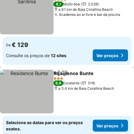
4 Estrelas
8,1
Muito boa
2.026
a 9.1 km de Baia Corallina Beach
Academia ao ar livre e bar da piscina
Ver p
€ 129
De
Consulte os preços de
12 sites
Ver preços
Residence Bunte
Partilhar
Adicionar aos favoritos
Ver preç
3 Estrelas
8,6
Excelente
319
a 3.4 km de Baia Corallina Beach
Selecione as datas para ver os preços
Ver preços
exatos.