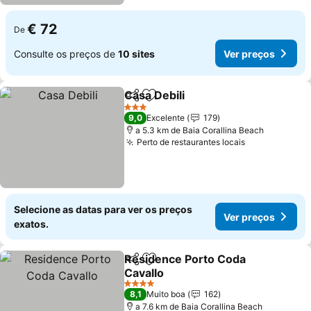
€ 72
De
Consulte os preços de
10 sites
Ver preços
Casa Debili
Partilhar
Adicionar aos favoritos
Ver preços
3 Estrelas
9,0
Excelente
179
a 5.3 km de Baia Corallina Beach
Perto de restaurantes locais
Ver preços
Selecione as datas para ver os preços
Ver preços
exatos.
Residence Porto Coda
Partilhar
Adicionar aos favoritos
Cavallo
Ver preços
4 Estrelas
8,1
Muito boa
162
a 7.6 km de Baia Corallina Beach