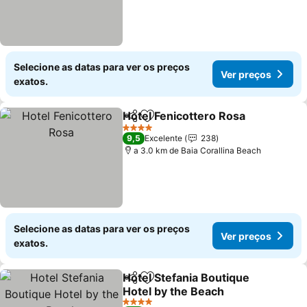
Selecione as datas para ver os preços
Ver preços
exatos.
Hotel Fenicottero Rosa
Partilhar
Adicionar aos favoritos
Ver
4 Estrelas
9,5
Excelente
238
a 3.0 km de Baia Corallina Beach
Selecione as datas para ver os preços
Ver preços
exatos.
Hotel Stefania Boutique
Partilhar
Adicionar aos favoritos
Hotel by the Beach
Ver preços
4 Estrelas