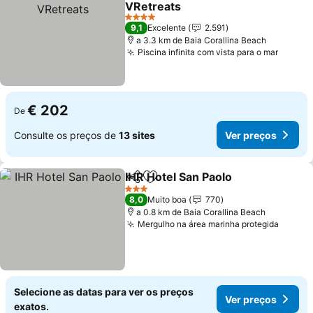
VRetreats
Ver preços
4 Estrelas
9,1
Excelente
2.591
a 3.3 km de Baia Corallina Beach
Piscina infinita com vista para o mar
Ver pr
€ 202
De
Consulte os preços de
13 sites
Ver preços
IHR Hotel San Paolo
Partilhar
Adicionar aos favoritos
Ver pr
3 Estrelas
8,0
Muito boa
770
a 0.8 km de Baia Corallina Beach
Mergulho na área marinha protegida
Ver pr
Selecione as datas para ver os preços
Ver preços
exatos.