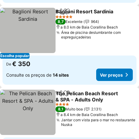
Baglioni Resort Sardinia
Partilhar
Adicionar aos favoritos
Ve
5 Estrelas
8,7
Excelente
964
a 8.0 km de Baia Corallina Beach
Área de piscina deslumbrante com
espreguiçadeiras
Escolha popular
€ 350
De
Consulte os preços de
14 sites
Ver preços
The Pelican Beach Resort
Partilhar
Adicionar aos favoritos
& SPA - Adults Only
Ver preços
4 Estrelas
8,1
Muito boa
2.131
a 8.4 km de Baia Corallina Beach
Jantar com vista para o mar no restaurante
Nuska