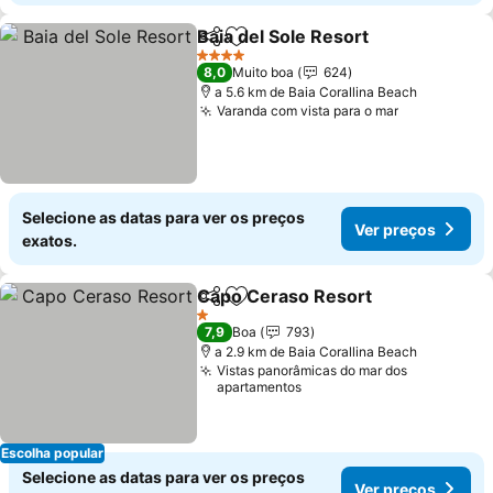
Baia del Sole Resort
Partilhar
Adicionar aos favoritos
Ver pr
4 Estrelas
8,0
Muito boa
624
a 5.6 km de Baia Corallina Beach
Varanda com vista para o mar
Ver preços
Selecione as datas para ver os preços
Ver preços
exatos.
Capo Ceraso Resort
Partilhar
Adicionar aos favoritos
Ver p
1 Estrelas
7,9
Boa
793
a 2.9 km de Baia Corallina Beach
Vistas panorâmicas do mar dos
apartamentos
Escolha popular
Selecione as datas para ver os preços
Ver preços