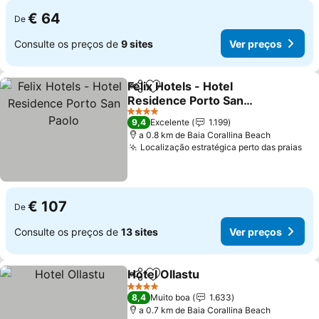
€ 64
De
Consulte os preços de
9 sites
Ver preços
Felix Hotels - Hotel
Partilhar
Adicionar aos favoritos
Residence Porto San
Paolo
Ver preços
4 Estrelas
9,4
Excelente
1.199
a 0.8 km de Baia Corallina Beach
Localização estratégica perto das praias
Ver
€ 107
De
Consulte os preços de
13 sites
Ver preços
Hotel Ollastu
Partilhar
Adicionar aos favoritos
Ver preços
4 Estrelas
8,4
Muito boa
1.633
a 0.7 km de Baia Corallina Beach