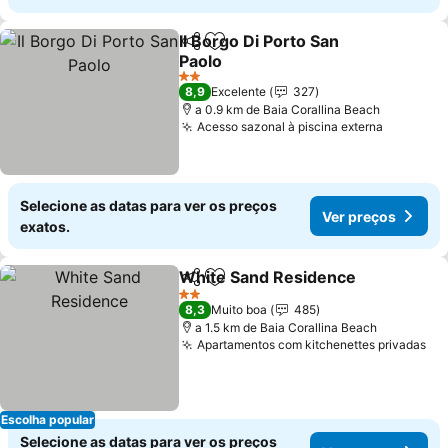
Il Borgo Di Porto San
Partilhar
Adicionar aos favoritos
Paolo
Ver preços
2 Estrelas
8,9
Excelente
327
a 0.9 km de Baia Corallina Beach
Acesso sazonal à piscina externa
Ver preç
Selecione as datas para ver os preços
Ver preços
exatos.
White Sand Residence
Partilhar
Adicionar aos favoritos
Ver
2 Estrelas
8,3
Muito boa
485
a 1.5 km de Baia Corallina Beach
Apartamentos com kitchenettes privadas
Ve
Escolha popular
Selecione as datas para ver os preços