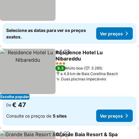
Selecione as datas para ver os preços
Ver preços
exatos.
Residence Hotel Lu
Partilhar
Adicionar aos favoritos
Nibareddu
Ver preços
3 Estrelas
8,3
Muito boa
3.285
a 4.9 km de Baia Corallina Beach
Duas piscinas impecáveis
Ver preços
Escolha popular
€ 47
De
Consulte os preços de
5 sites
Ver preços
Grande Baia Resort & Spa
Partilhar
Adicionar aos favoritos