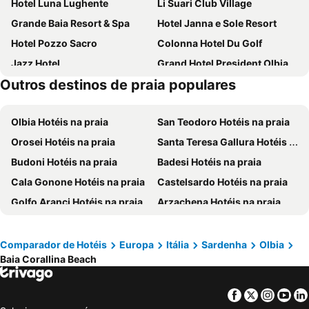
Hotel Luna Lughente
Li Suari Club Village
Grande Baia Resort & Spa
Hotel Janna e Sole Resort
Hotel Pozzo Sacro
Colonna Hotel Du Golf
Jazz Hotel
Grand Hotel President Olbia
Outros destinos de praia populares
La Corte Smeralda Resort
Olbia City Hotel
Hotel Le Mimose
Terradimare Resort & Spa
Olbia Hotéis na praia
San Teodoro Hotéis na praia
Hotel L'Esagono
Hotel Sa Pedra
Orosei Hotéis na praia
Santa Teresa Gallura Hotéis na praia
Colonna Beach Hotel
Hotel Regina Elena
Budoni Hotéis na praia
Badesi Hotéis na praia
Hotel dP Olbia - Sardinia
Hotel De Plam
Cala Gonone Hotéis na praia
Castelsardo Hotéis na praia
Delta Hotels by Marriott Olbia Sardinia
Hotel Palumbalza Porto Rotondo
Golfo Aranci Hotéis na praia
Arzachena Hotéis na praia
Hotel Scintilla
Felix Hotels - Hotel Residence Porto San Paolo
Porto Cervo Hotéis na praia
Valledoria Hotéis na praia
Baglioni Resort Sardinia
Hotel Marana
Palau Hotéis na praia
Baja Sardinia Hotéis na praia
Baia de Bahas Residence
HOTEL MARTINI
Comparador de Hotéis
Europa
Itália
Sardenha
Olbia
Baia Corallina Beach
Cannigione Hotéis na praia
Siniscola Hotéis na praia
Liscia Eldi Resort
Colonna Palace Hotel Mediterraneo
Sassari Hotéis na praia
La Maddalena Hotéis na praia
Hotel Panorama
Hotel Club Cala Fiorita
Facebook
Twitter
Insta
Yo
Trinità d'Agultu e Vignola Hotéis na praia
Porto-Vecchio Hotéis na praia
L'Essenza Hotel
Cala Cuncheddi - VRetreats