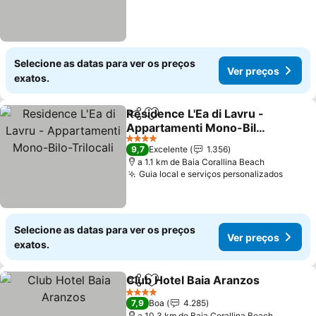
Selecione as datas para ver os preços
Ver preços
exatos.
Residence L'Ea di Lavru -
Partilhar
Adicionar aos favoritos
Appartamenti Mono-Bilo-
Trilocali
Ver preços
4 Estrelas
9,7
Excelente
1.356
a 1.1 km de Baia Corallina Beach
Guia local e serviços personalizados
Ver p
Selecione as datas para ver os preços
Ver preços
exatos.
Club Hotel Baia Aranzos
Partilhar
Adicionar aos favoritos
Ve
4 Estrelas
7,9
Boa
4.285
a 10.3 km de Baia Corallina Beach