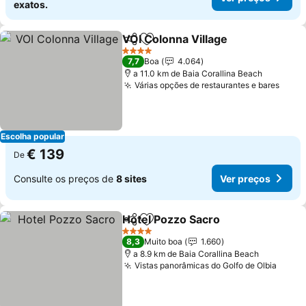
exatos.
VOI Colonna Village
Partilhar
Adicionar aos favoritos
Ver pr
4 Estrelas
7,7
Boa
4.064
a 11.0 km de Baia Corallina Beach
Várias opções de restaurantes e bares
Ver 
Escolha popular
€ 139
De
Consulte os preços de
8 sites
Ver preços
Hotel Pozzo Sacro
Partilhar
Adicionar aos favoritos
Ver pre
4 Estrelas
8,3
Muito boa
1.660
a 8.9 km de Baia Corallina Beach
Vistas panorâmicas do Golfo de Olbia
Ver p