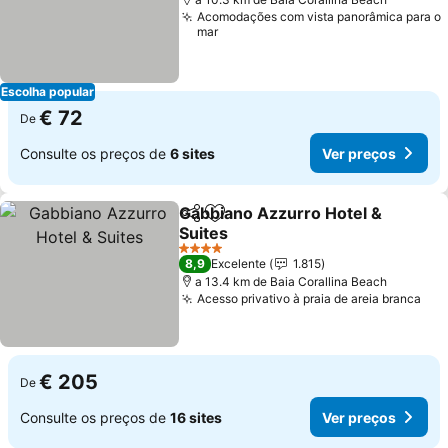
Acomodações com vista panorâmica para o
mar
Escolha popular
€ 72
De
Consulte os preços de
6 sites
Ver preços
Gabbiano Azzurro Hotel &
Partilhar
Adicionar aos favoritos
Suites
Ver preços
4 Estrelas
8,9
Excelente
1.815
a 13.4 km de Baia Corallina Beach
Acesso privativo à praia de areia branca
Ver
€ 205
De
Consulte os preços de
16 sites
Ver preços