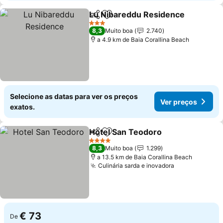
Lu Nibareddu Residence
Partilhar
Adicionar aos favoritos
V
3 Estrelas
8,3
Muito boa
2.740
a 4.9 km de Baia Corallina Beach
Selecione as datas para ver os preços
Ver preços
exatos.
Hotel San Teodoro
Partilhar
Adicionar aos favoritos
Ver pre
4 Estrelas
8,3
Muito boa
1.299
a 13.5 km de Baia Corallina Beach
Culinária sarda e inovadora
Ver preços
€ 73
De