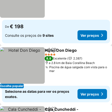
€ 198
De
Consulte os preços de
9 sites
Ver preços
Hotel Don Diego
Partilhar
Adicionar aos favoritos
Ver preço
4 Estrelas
8,8
Excelente
2.387
a 2.8 km de Baia Corallina Beach
Piscina de água salgada com vista para o
mar
Escolha popular
Selecione as datas para ver os preços
Ver preços
exatos.
Cala Cuncheddi -
Partilhar
Adicionar aos favoritos