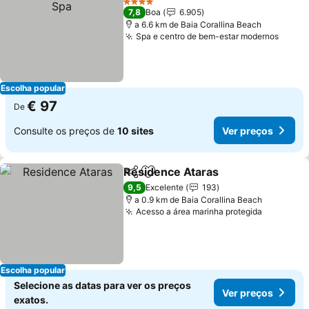
4 Estrelas
7,8
Boa
6.905
a 6.6 km de Baia Corallina Beach
Spa e centro de bem-estar modernos
Ver p
Escolha popular
€ 97
De
Consulte os preços de
10 sites
Ver preços
Residence Ataras
Partilhar
Adicionar aos favoritos
Ver preç
9,5
Excelente
193
a 0.9 km de Baia Corallina Beach
Acesso a área marinha protegida
Ver preç
Escolha popular
Selecione as datas para ver os preços
Ver preços
exatos.