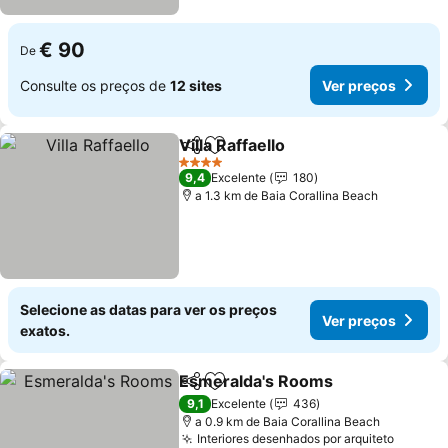
€ 90
De
Consulte os preços de
12 sites
Ver preços
Villa Raffaello
Partilhar
Adicionar aos favoritos
Ver preços
4 Estrelas
9,4
Excelente
180
a 1.3 km de Baia Corallina Beach
Selecione as datas para ver os preços
Ver preços
exatos.
Esmeralda's Rooms
Partilhar
Adicionar aos favoritos
Ver pr
9,1
Excelente
436
a 0.9 km de Baia Corallina Beach
Interiores desenhados por arquiteto
Ver pr