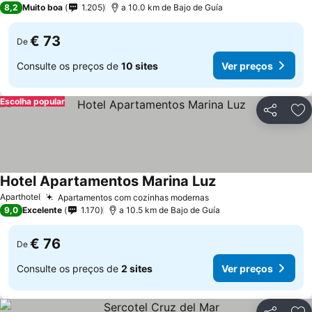
8,2
Muito boa
1.205
a 10.0 km de Bajo de Guía
€ 73
De
Consulte os preços de
10 sites
Ver preços
Escolha popular
Partilhar
Ad
Hotel Apartamentos Marina Luz
Aparthotel
Apartamentos com cozinhas modernas
9,0
Excelente
1.170
a 10.5 km de Bajo de Guía
€ 76
De
Consulte os preços de
2 sites
Ver preços