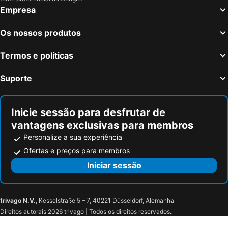
Empresa
Almonte Hotéis na praia
El Rocío Hotéis na praia
Camas Hotéis na praia
Mairena del Aljarafe Hotéis na praia
Os nossos produtos
Vejer da Frontera Hotéis na praia
Dos Hermanas Hotéis na praia
Grazalema Hotéis na praia
Alcalá de Guadaíra Hotéis na praia
Termos e políticas
Valencina de la Concepción Hotéis na praia
Benalup-Casas Viejas Hotéis na praia
Suporte
Arcos da Frontera Hotéis na praia
Carmona Hotéis na praia
Inicie sessão para desfrutar de
vantagens exclusivas para membros
Personalize a sua experiência
Ofertas e preços para membros
Iniciar sessão
trivago N.V.
, Kesselstraße 5 – 7, 40221 Düsseldorf, Alemanha
Direitos autorais 2026 trivago | Todos os direitos reservados.