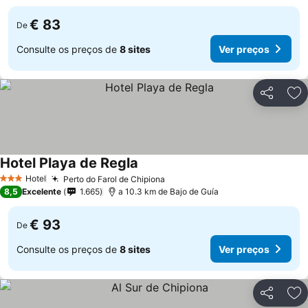
€ 83
De
Consulte os preços de
8 sites
Ver preços
Partilhar
Ad
Hotel Playa de Regla
Hotel
Perto do Farol de Chipiona
3 Estrelas
8,5
Excelente
1.665
a 10.3 km de Bajo de Guía
€ 93
De
Consulte os preços de
8 sites
Ver preços
Partilhar
Ad