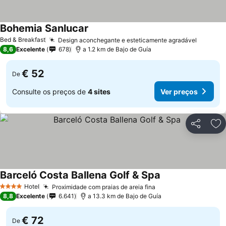
Bohemia Sanlucar
Bed & Breakfast
Design aconchegante e esteticamente agradável
8,6
Excelente
678
a 1.2 km de Bajo de Guía
€ 52
De
Consulte os preços de
4 sites
Ver preços
Partilhar
Ad
Barceló Costa Ballena Golf & Spa
Hotel
Proximidade com praias de areia fina
4 Estrelas
8,8
Excelente
6.641
a 13.3 km de Bajo de Guía
€ 72
De