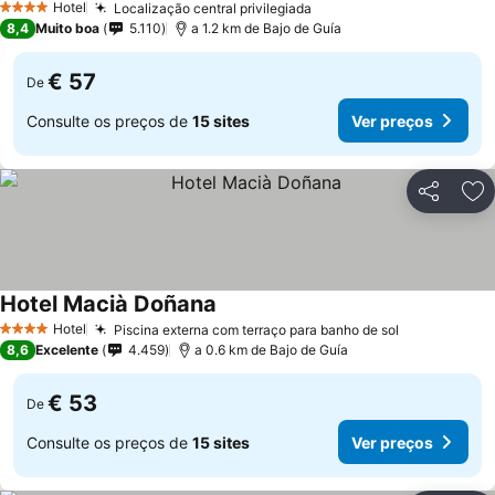
Hotel
Localização central privilegiada
4 Estrelas
8,4
Muito boa
5.110
a 1.2 km de Bajo de Guía
€ 57
De
Consulte os preços de
15 sites
Ver preços
Partilhar
Ad
Hotel Macià Doñana
Hotel
Piscina externa com terraço para banho de sol
4 Estrelas
8,6
Excelente
4.459
a 0.6 km de Bajo de Guía
€ 53
De
Consulte os preços de
15 sites
Ver preços