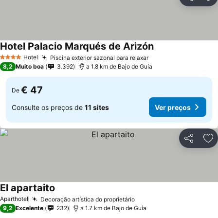
Partilhar
Ad
Hotel Palacio Marqués de Arizón
Hotel
Piscina exterior sazonal para relaxar
4 Estrelas
8,2
Muito boa
3.392
a 1.8 km de Bajo de Guía
€ 47
De
Consulte os preços de
11 sites
Ver preços
Partilhar
Ad
El apartaito
Aparthotel
Decoração artística do proprietário
9,2
Excelente
232
a 1.7 km de Bajo de Guía