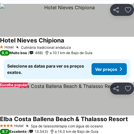
Partilhar
Ad
Hotel Nieves Chipiona
Hotel
Culinária tradicional andaluza
1 Estrelas
8,0
Muito boa
468
a 10.1 km de Bajo de Guía
Selecione as datas para ver os preços
Ver preços
exatos.
Escolha popular
Partilhar
Ad
Elba Costa Ballena Beach & Thalasso Resort
Hotel
Spa de talassoterapia com água do oceano
4 Estrelas
8,7
Excelente
13.543
a 14.0 km de Bajo de Guía