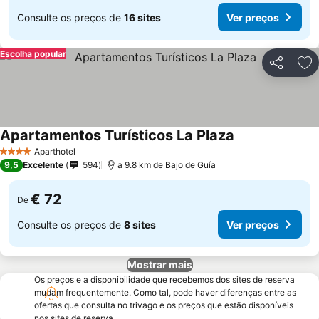
Consulte os preços de
16 sites
Ver preços
Escolha popular
Partilhar
Ad
Apartamentos Turísticos La Plaza
Aparthotel
4 Estrelas
9,5
Excelente
594
a 9.8 km de Bajo de Guía
€ 72
De
Consulte os preços de
8 sites
Ver preços
Mostrar mais
Os preços e a disponibilidade que recebemos dos sites de reserva
mudam frequentemente. Como tal, pode haver diferenças entre as
ofertas que consulta no trivago e os preços que estão disponíveis
nos sites de reserva.