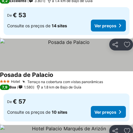
9,2
Excelente
3.801
a 1.4 km de Bajo de Guía
€ 53
De
Consulte os preços de
14 sites
Ver preços
Partilhar
Ad
Posada de Palacio
Hotel
Terraço na cobertura com vistas panorâmicas
3 Estrelas
7,9
Boa
1.580
a 1.8 km de Bajo de Guía
€ 57
De
Consulte os preços de
10 sites
Ver preços