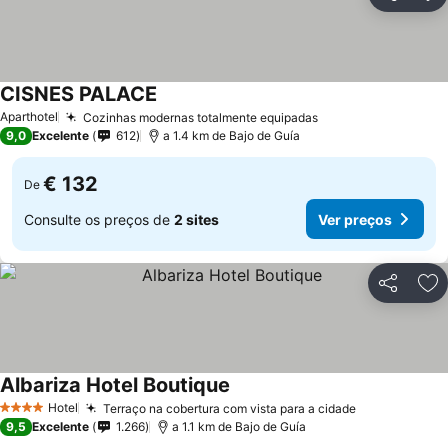
Partilhar
Ad
CISNES PALACE
Aparthotel
Cozinhas modernas totalmente equipadas
9,0
Excelente
612
a 1.4 km de Bajo de Guía
€ 132
De
Consulte os preços de
2 sites
Ver preços
Partilhar
Ad
Albariza Hotel Boutique
Hotel
Terraço na cobertura com vista para a cidade
4 Estrelas
9,5
Excelente
1.266
a 1.1 km de Bajo de Guía