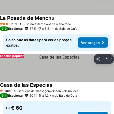
La Posada de Menchu
Hotel
Piscina externa aberta o ano todo
3 Estrelas
9,0
Excelente
378
a 3.5 km de Bajo de Guía
Selecione as datas para ver os preços
Ver preços
exatos.
Escolha popular
Partilhar
Ad
Casa de las Especias
Hotel
Serviços de massagem disponíveis no local
1 Estrelas
9,4
Excelente
504
a 1.3 km de Bajo de Guía
€ 60
De