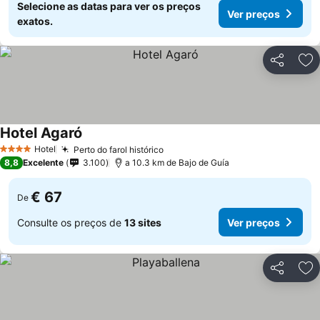
Selecione as datas para ver os preços
Ver preços
exatos.
Partilhar
Ad
Hotel Agaró
Hotel
Perto do farol histórico
4 Estrelas
8,8
Excelente
3.100
a 10.3 km de Bajo de Guía
€ 67
De
Consulte os preços de
13 sites
Ver preços
Partilhar
Ad