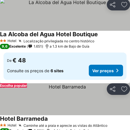
Partilhar
Ad
La Alcoba del Agua Hotel Boutique
Hotel
Localização privilegiada no centro histórico
2 Estrelas
9,6
Excelente
1.651
a 1.3 km de Bajo de Guía
€ 48
De
Consulte os preços de
6 sites
Ver preços
Escolha popular
Partilhar
Ad
Hotel Barrameda
Hotel
Caminhe até a praia e aprecie as vistas do Atlântico
2 Estrelas