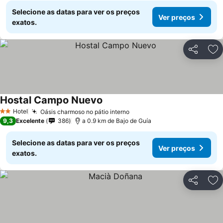
Selecione as datas para ver os preços
Ver preços
exatos.
Partilhar
Ad
Hostal Campo Nuevo
Hotel
Oásis charmoso no pátio interno
2 Estrelas
9,3
Excelente
386
a 0.9 km de Bajo de Guía
Selecione as datas para ver os preços
Ver preços
exatos.
Partilhar
Ad