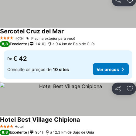
Partilhar
Ad
Sercotel Cruz del Mar
Hotel
Piscina exterior para você
4 Estrelas
8,8
Excelente
1.410
a 9.4 km de Bajo de Guía
€ 42
De
Consulte os preços de
10 sites
Ver preços
Partilhar
Ad
Hotel Best Village Chipiona
Hotel
4 Estrelas
8,8
Excelente
954
a 12.3 km de Bajo de Guía