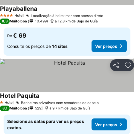
Playaballena
Hotel
Localização à beira-mar com acesso direto
4 Estrelas
8,3
Muito boa
10.499
a 12.8 km de Bajo de Guía
€ 69
De
Consulte os preços de
14 sites
Ver preços
Partilhar
Ad
Hotel Paquita
Hotel
Banheiros privativos com secadores de cabelo
1 Estrelas
8,1
Muito boa
529
a 9.7 km de Bajo de Guía
Selecione as datas para ver os preços
Ver preços
exatos.