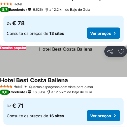
Hotel
4 Estrelas
8,7
Excelente
6.626
a 12.2 km de Bajo de Guía
€ 78
De
Consulte os preços de
13 sites
Ver preços
Escolha popular
Partilhar
Ad
Hotel Best Costa Ballena
Hotel
Quartos espaçosos com vista para o mar
4 Estrelas
8,8
Excelente
16.396
a 12.5 km de Bajo de Guía
€ 71
De
Consulte os preços de
16 sites
Ver preços