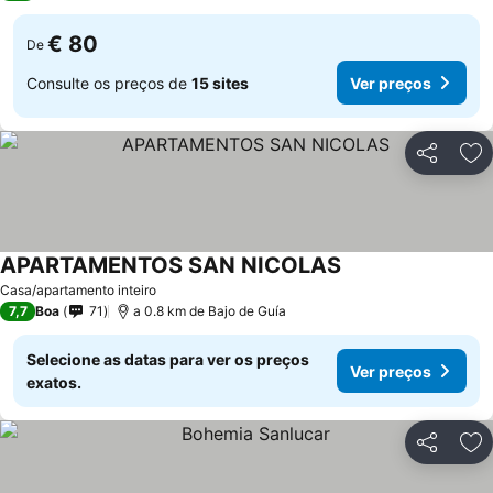
€ 80
De
Consulte os preços de
15 sites
Ver preços
Partilhar
Ad
APARTAMENTOS SAN NICOLAS
Casa/apartamento inteiro
7,7
Boa
71
a 0.8 km de Bajo de Guía
Selecione as datas para ver os preços
Ver preços
exatos.
Partilhar
Ad