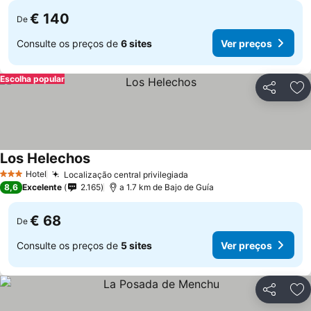
€ 140
De
Consulte os preços de
6 sites
Ver preços
Escolha popular
Partilhar
Ad
Los Helechos
Hotel
Localização central privilegiada
3 Estrelas
8,6
Excelente
2.165
a 1.7 km de Bajo de Guía
€ 68
De
Consulte os preços de
5 sites
Ver preços
Partilhar
Ad