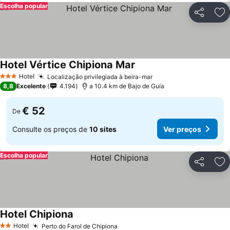
Escolha popular
Partilhar
Ad
Hotel Vértice Chipiona Mar
Hotel
Localização privilegiada à beira-mar
3 Estrelas
8,8
Excelente
4.194
a 10.4 km de Bajo de Guía
€ 52
De
Consulte os preços de
10 sites
Ver preços
Escolha popular
Partilhar
Ad
Hotel Chipiona
Hotel
Perto do Farol de Chipiona
2 Estrelas