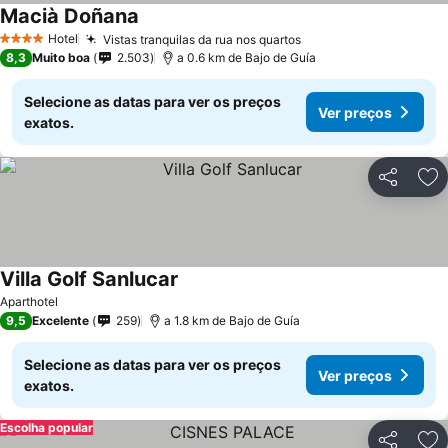
Macià Doñana
Hotel
Vistas tranquilas da rua nos quartos
4 Estrelas
8,3
Muito boa
2.503
a 0.6 km de Bajo de Guía
Selecione as datas para ver os preços
Ver preços
exatos.
Partilhar
Ad
Villa Golf Sanlucar
Aparthotel
9,5
Excelente
259
a 1.8 km de Bajo de Guía
Selecione as datas para ver os preços
Ver preços
exatos.
Escolha popular