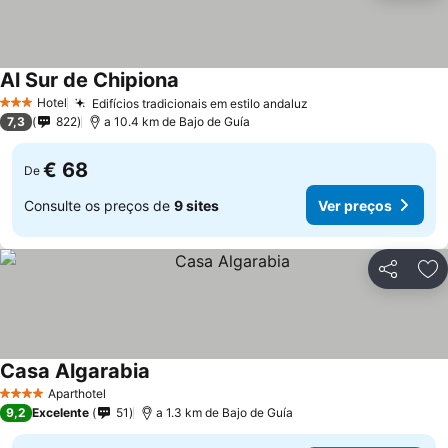
Al Sur de Chipiona
Hotel
Edifícios tradicionais em estilo andaluz
3 Estrelas
7,3
822
a 10.4 km de Bajo de Guía
€ 68
De
Consulte os preços de
9 sites
Ver preços
Partilhar
Ad
Casa Algarabia
Aparthotel
4 Estrelas
9,2
Excelente
51
a 1.3 km de Bajo de Guía