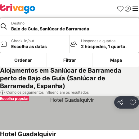
Favoritos
Iniciar
Me
Destino
Bajo de Guía, Sanlúcar de Barrameda
Check-in/out
Hóspedes e quartos
Escolha as datas
2 hóspedes, 1 quarto.
Ordenar
Filtrar
Mapa
Alojamentos em Sanlúcar de Barrameda
perto de Bajo de Guía (Sanlúcar de
Barrameda, Espanha)
Como os pagamentos influenciam os resultados
Escolha popular
Partilhar
Ad
Hotel Guadalquivir