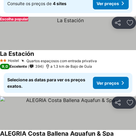
Consulte os preços de
4 sites
Ver preços
Escolha popular
Partilhar
Ad
La Estación
Hostel
Quartos espaçosos com entrada privativa
2 Estrelas
9,0
Excelente
394
a 1.3 km de Bajo de Guía
Selecione as datas para ver os preços
Ver preços
exatos.
Partilhar
Ad
ALEGRIA Costa Ballena Aquafun & Spa