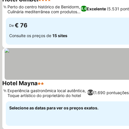
4 Estrelas
Ver preços
Perto do centro histórico de Benidorm,
Excelente
(5.531 pon
8,6
Culinária mediterrânea com produtos
Ver preços
locais
€ 76
De
Consulte os preços de
15 sites
Hotel Mayna
2 Estrelas
Ver preços
Experiência gastronômica local autêntica,
(1.690 pontuações
6,4
Toque artístico do proprietário do hotel
Ver preços
Selecione as datas para ver os preços exatos.