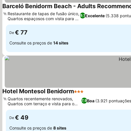
Barceló Benidorm Beach - Adults Recommen
Restaurante de tapas de fusão único,
Excelente
(5.338 pont
9,1
Quartos espaçosos com vista para o
Ver preços
mar
€ 77
De
Consulte os preços de
14 sites
Hotel Montesol Benidorm
3 Estrelas
Ver preços
Quartos recentemente renovados,
Boa
(3.921 pontuações
7,9
Quartos com terraço e vista para o
Ver preços
mar
€ 49
De
Consulte os preços de
8 sites