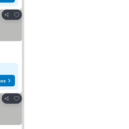
Adicionar aos favoritos
Partilhar
ços
Adicionar aos favoritos
Partilhar