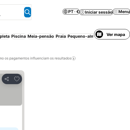
PT · €
Menu
Iniciar sessão
.
Ver mapa
pleta
Piscina
Meia-pensão
Praia
Pequeno-almoço incluído
Apar
o os pagamentos influenciam os resultados
Adicionar aos favoritos
Partilhar