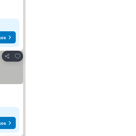
ços
Adicionar aos favoritos
Partilhar
ços