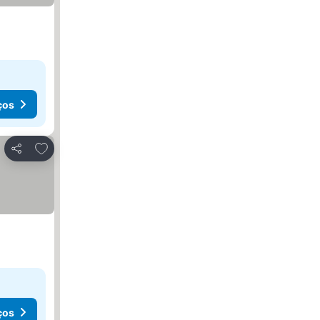
ços
Adicionar aos favoritos
Partilhar
ços