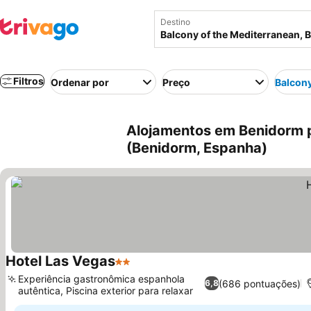
Destino
Filtros
Ordenar por
Preço
Balcony
Alojamentos em Benidorm p
(Benidorm, Espanha)
Hotel Las Vegas
2 Estrelas
Ver preços
Experiência gastronômica espanhola
(686 pontuações)
6,8
autêntica, Piscina exterior para relaxar
Ver preços