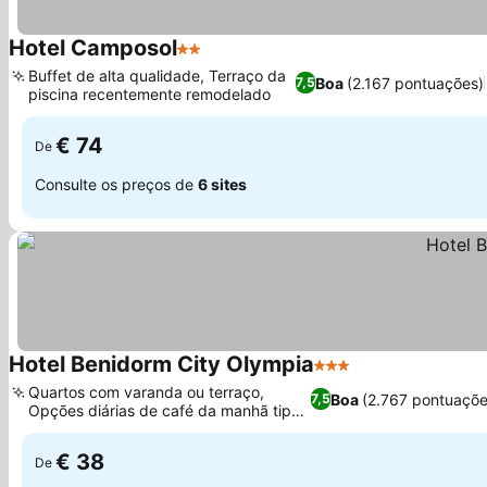
Hotel Camposol
2 Estrelas
Ver preços
Buffet de alta qualidade, Terraço da
Boa
(2.167 pontuações)
7,5
piscina recentemente remodelado
Ver preços
€ 74
De
Consulte os preços de
6 sites
Hotel Benidorm City Olympia
3 Estrelas
Ver preços
Quartos com varanda ou terraço,
Boa
(2.767 pontuaçõe
7,5
Opções diárias de café da manhã tipo
Ver preços
bufê
€ 38
De