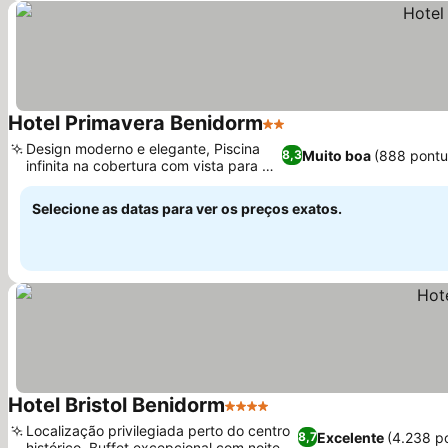
Hotel Primavera Benidorm
2 Estrelas
Ver preços
Design moderno e elegante, Piscina
Muito boa
(888 pontu
8,3
infinita na cobertura com vista para a
Ver preços
cidade
Selecione as datas para ver os preços exatos.
Hotel Bristol Benidorm
4 Estrelas
Ver preços
Localização privilegiada perto do centro
Excelente
(4.238 p
8,7
histórico, Buffet excepcional com noites