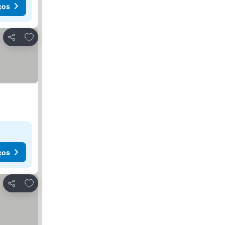
ços
Adicionar aos favoritos
Partilhar
ços
Adicionar aos favoritos
Partilhar