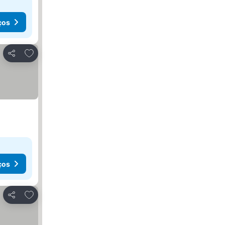
ços
Adicionar aos favoritos
Partilhar
ços
Adicionar aos favoritos
Partilhar