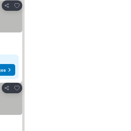
Adicionar aos favoritos
Partilhar
ços
Adicionar aos favoritos
Partilhar