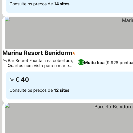
Consulte os preços de
14 sites
Marina Resort Benidorm
1 Estrelas
Ver preços
Bar Secret Fountain na cobertura,
Muito boa
(9.928 pontu
8,2
Quartos com vista para o mar e
Ver preços
jacuzzis
€ 40
De
Consulte os preços de
12 sites