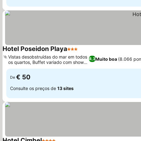
Hotel Poseidon Playa
3 Estrelas
Ver preços
Vistas desobstruídas do mar em todos
Muito boa
(8.066 pon
8,3
os quartos, Buffet variado com show
Ver preços
cooking
€ 50
De
Consulte os preços de
13 sites
Hotel Cimbel