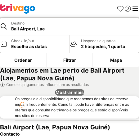
Favoritos
Iniciar
Me
Destino
Bali Airport, Lae
Check-in/out
Hóspedes e quartos
Escolha as datas
2 hóspedes, 1 quarto.
Ordenar
Filtrar
Mapa
Alojamentos em Lae perto de Bali Airport
(Lae, Papua Nova Guiné)
Como os pagamentos influenciam os resultados
Mostrar mais
Os preços e a disponibilidade que recebemos dos sites de reserva
mudam frequentemente. Como tal, pode haver diferenças entre as
ofertas que consulta no trivago e os preços que estão disponíveis
nos sites de reserva.
Bali Airport (Lae, Papua Nova Guiné)
Contacto