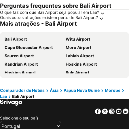
Perguntas frequentes sobre Bali Airport
O que faz com que Bali Airport seja popular em Lae?
Quais outras atrações existem perto de Bali Airport?
Mais atrações - Bali Airport
Bali Airport
Witu Airport
Cape Gloucester Airport
Moro Airport
Sauren Airport
Lablab Airport
Kandrian Airport
Hoskins Airport
Hoskins Airport
Sule Airport
Siassi Airport
Comparador de Hotéis
Ásia
Papua Nova Guiné
Morobe
Lae
Bali Airport
Facebook
Twitter
Insta
Yo
Selecione o seu país