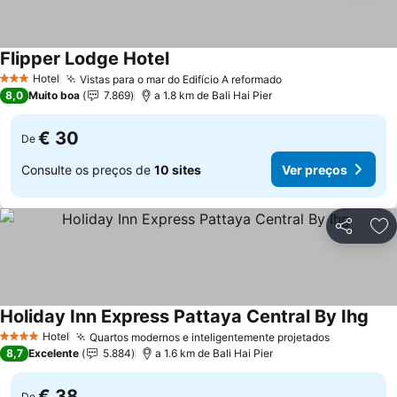
Flipper Lodge Hotel
Ver preços
Hotel
Vistas para o mar do Edifício A reformado
Ver preços
3 Estrelas
8,0
Muito boa
7.869
a 1.8 km de Bali Hai Pier
€ 30
De
Consulte os preços de
10 sites
Ver preços
Partilhar
Ad
Holiday Inn Express Pattaya Central By Ihg
Ver 
Hotel
Quartos modernos e inteligentemente projetados
Ver preço
4 Estrelas
8,7
Excelente
5.884
a 1.6 km de Bali Hai Pier
€ 38
De