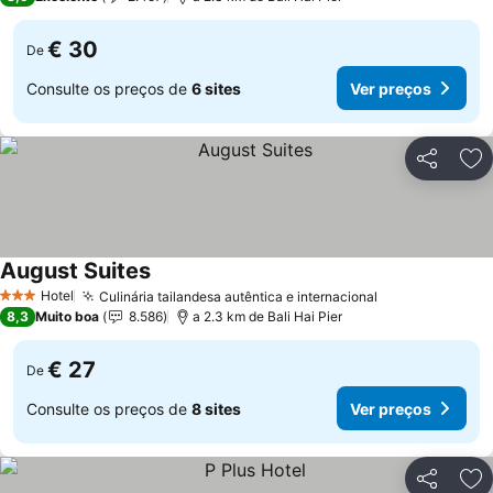
€ 30
De
Consulte os preços de
6 sites
Ver preços
Partilhar
Ad
August Suites
Ver preços
Hotel
Culinária tailandesa autêntica e internacional
Ver preços
3 Estrelas
8,3
Muito boa
8.586
a 2.3 km de Bali Hai Pier
€ 27
De
Consulte os preços de
8 sites
Ver preços
Partilhar
Ad