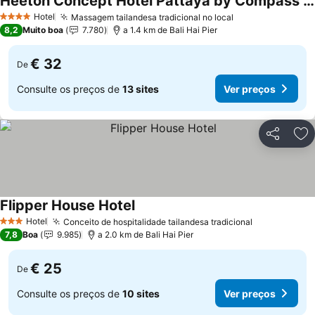
Heeton Concept Hotel Pattaya by Compass Hospitality
Ver preços
Hotel
Massagem tailandesa tradicional no local
Ver preços
4 Estrelas
8,2
Muito boa
7.780
a 1.4 km de Bali Hai Pier
€ 32
De
Consulte os preços de
13 sites
Ver preços
Partilhar
Ad
Flipper House Hotel
Ver preços
Hotel
Conceito de hospitalidade tailandesa tradicional
Ver preços
3 Estrelas
7,8
Boa
9.985
a 2.0 km de Bali Hai Pier
€ 25
De
Consulte os preços de
10 sites
Ver preços