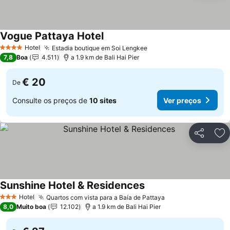
Vogue Pattaya Hotel
Ver preços
Hotel
Estadia boutique em Soi Lengkee
Ver preços
4 Estrelas
7,8
Boa
4.511
a 1.9 km de Bali Hai Pier
€ 20
De
Consulte os preços de
10 sites
Ver preços
Partilhar
Ad
Sunshine Hotel & Residences
Ver preços
Hotel
Quartos com vista para a Baía de Pattaya
Ver preços
3 Estrelas
8,0
Muito boa
12.102
a 1.9 km de Bali Hai Pier