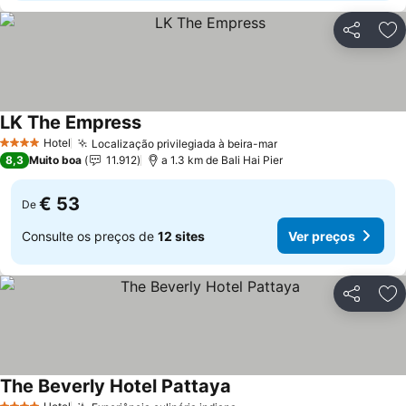
Partilhar
Ad
LK The Empress
Ver preços
Hotel
Localização privilegiada à beira-mar
Ver preços
4 Estrelas
8,3
Muito boa
11.912
a 1.3 km de Bali Hai Pier
€ 53
De
Consulte os preços de
12 sites
Ver preços
Partilhar
Ad
The Beverly Hotel Pattaya
Ver preços