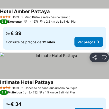
Hotel Amber Pattaya
Ver preços
Hotel
Mind Bistro e refeições no terraço
Ver preços
4 Estrelas
9,3
Excelente
14.167
a 2.2 km de Bali Hai Pier
€ 39
De
Consulte os preços de
12 sites
Ver preços
Partilhar
Ad
Intimate Hotel Pattaya
Ver preços
Hotel
Conceito de santuário urbano boutique
Ver preços
4 Estrelas
8,2
Muito boa
8.478
a 1.5 km de Bali Hai Pier
€ 34
De