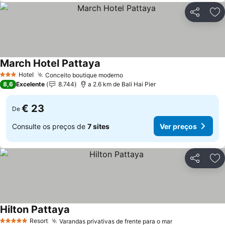
Partilhar
Ad
March Hotel Pattaya
Ver preços
Hotel
Conceito boutique moderno
Ver preços
3 Estrelas
8,6
Excelente
8.744
a 2.6 km de Bali Hai Pier
€ 23
De
Consulte os preços de
7 sites
Ver preços
Partilhar
Ad
Hilton Pattaya
Ver preços
Resort
Varandas privativas de frente para o mar
Ver preços
5 Estrelas