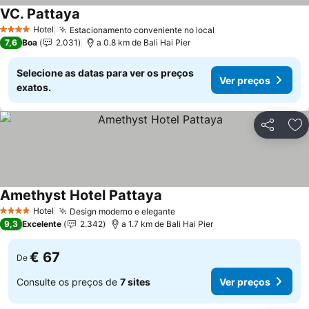
VC. Pattaya
Ver preços
Hotel
Estacionamento conveniente no local
Ver preços
4 Estrelas
7,6
Boa
2.031
a 0.8 km de Bali Hai Pier
Selecione as datas para ver os preços
Ver preços
exatos.
Partilhar
Ad
Amethyst Hotel Pattaya
Ver preços
Hotel
Design moderno e elegante
Ver preços
4 Estrelas
9,3
Excelente
2.342
a 1.7 km de Bali Hai Pier
€ 67
De
Consulte os preços de
7 sites
Ver preços