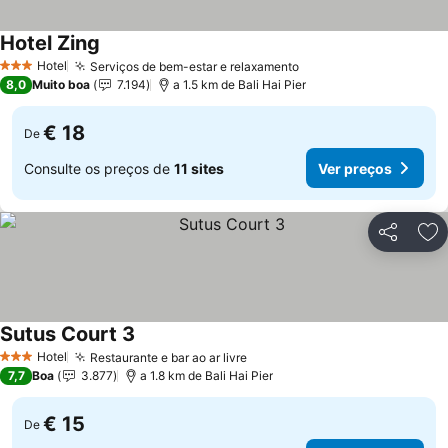
Hotel Zing
Ver preços
Hotel
Serviços de bem-estar e relaxamento
Ver preços
3 Estrelas
8,0
Muito boa
7.194
a 1.5 km de Bali Hai Pier
€ 18
De
Consulte os preços de
11 sites
Ver preços
Partilhar
Ad
Sutus Court 3
Ver preços
Hotel
Restaurante e bar ao ar livre
Ver preços
3 Estrelas
7,7
Boa
3.877
a 1.8 km de Bali Hai Pier
€ 15
De