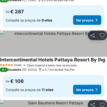
9,5
Excelente
1.360
a 0.9 km de Bali Hai Pier
€ 287
De
Consulte os preços de
8 sites
Ver preços
Partilhar
Ad
Intercontinental Hotels Pattaya Resort By Ihg
Hotel
Oásis tropical à beira-mar na encosta
Ver preços
5 Estrelas
9,1
Excelente
9.003
a 0.7 km de Bali Hai Pier
€ 108
De
Consulte os preços de
11 sites
Ver preços