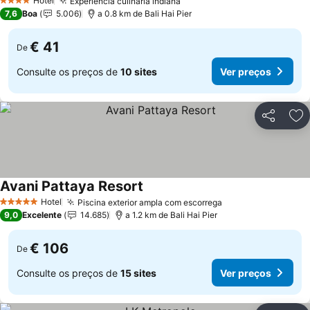
Hotel
Experiência culinária indiana
Ver preços
4 Estrelas
7,6
Boa
5.006
a 0.8 km de Bali Hai Pier
€ 41
De
Consulte os preços de
10 sites
Ver preços
Partilhar
Ad
Avani Pattaya Resort
Ver preços
Hotel
Piscina exterior ampla com escorrega
Ver preços
5 Estrelas
9,0
Excelente
14.685
a 1.2 km de Bali Hai Pier
€ 106
De
Consulte os preços de
15 sites
Ver preços