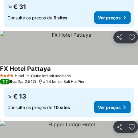
€ 31
De
Consulte os preços de
9 sites
Ver preços
Partilhar
Ad
FX Hotel Pattaya
Ver preços
Hotel
Clube infantil dedicado
Ver preços
4 Estrelas
7,7
Boa
2.542
a 1.4 km de Bali Hai Pier
€ 13
De
Consulte os preços de
10 sites
Ver preços
Partilhar
Ad