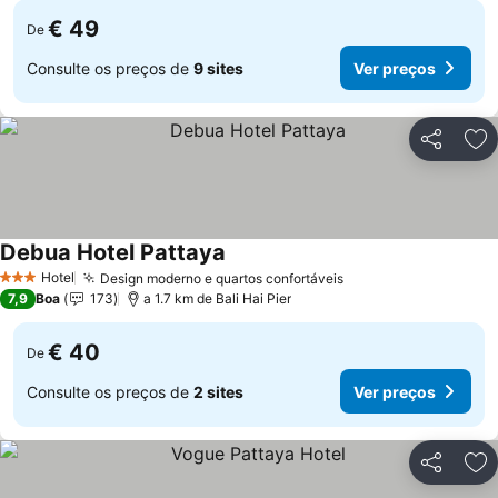
€ 49
De
Consulte os preços de
9 sites
Ver preços
Partilhar
Ad
Debua Hotel Pattaya
Ver preços
Hotel
Design moderno e quartos confortáveis
Ver preços
3 Estrelas
7,9
Boa
173
a 1.7 km de Bali Hai Pier
€ 40
De
Consulte os preços de
2 sites
Ver preços
Partilhar
Ad