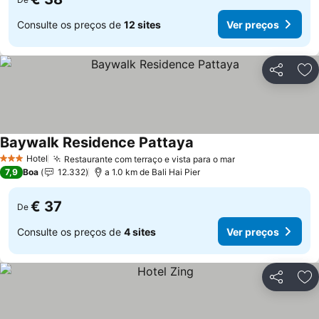
Consulte os preços de
12 sites
Ver preços
Partilhar
Ad
Baywalk Residence Pattaya
Ver preços
Hotel
Restaurante com terraço e vista para o mar
Ver preços
3 Estrelas
7,9
Boa
12.332
a 1.0 km de Bali Hai Pier
€ 37
De
Consulte os preços de
4 sites
Ver preços
Partilhar
Ad