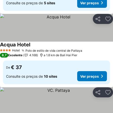
Consulte os preços de
5 sites
Ver preços
Partilhar
Ad
Acqua Hotel
Ver preços
Hotel
Polo de estilo de vida central de Pattaya
Ver preços
4 Estrelas
8,7
Excelente
4.168
a 1.8 km de Bali Hai Pier
€ 37
De
Consulte os preços de
10 sites
Ver preços
Partilhar
Ad