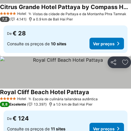
Citrus Grande Hotel Pattaya by Compass Hospitality
Ver preços
Hotel
Vistas da cidade de Pattaya e da Montanha Phra Tamnak
Ve
5 Estrelas
7,2
4.141
a 0.9 km de Bali Hai Pier
€ 28
De
Consulte os preços de
10 sites
Ver preços
Partilhar
Ad
Royal Cliff Beach Hotel Pattaya
Ver preços
Hotel
Escola de culinária tailandesa autêntica
Ver preços
5 Estrelas
8,8
Excelente
13.397
a 1.0 km de Bali Hai Pier
€ 124
De
Consulte os preços de
11 sites
Ver preços