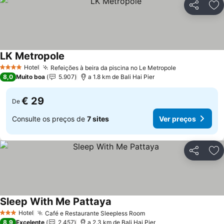
Partilhar
Ad
LK Metropole
Ver preços
Hotel
Refeições à beira da piscina no Le Metropole
Ver preços
4 Estrelas
8,0
Muito boa
5.907
a 1.8 km de Bali Hai Pier
€ 29
De
Consulte os preços de
7 sites
Ver preços
Partilhar
Ad
Sleep With Me Pattaya
Ver preços
Hotel
Café e Restaurante Sleepless Room
Ver preços
3 Estrelas
8,9
Excelente
2.457
a 2.3 km de Bali Hai Pier