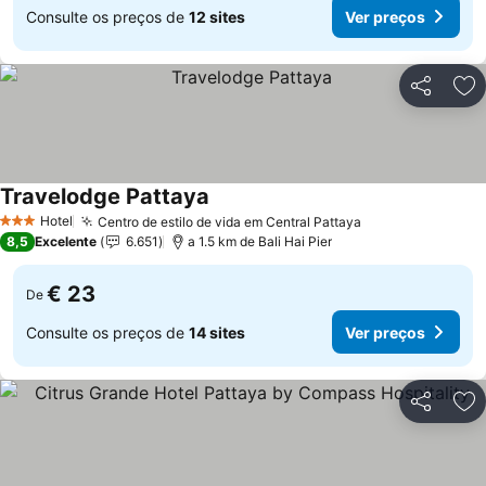
Consulte os preços de
12 sites
Ver preços
Partilhar
Ad
Travelodge Pattaya
Ver preços
Hotel
Centro de estilo de vida em Central Pattaya
Ver preços
3 Estrelas
8,5
Excelente
6.651
a 1.5 km de Bali Hai Pier
€ 23
De
Consulte os preços de
14 sites
Ver preços
Partilhar
Ad