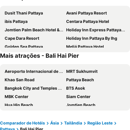
Dusit Thani Pattaya
Avani Pattaya Resort
ibis Pattaya
Centara Pattaya Hotel
Jomtien Palm Beach Hotel & Resort
Holiday Inn Express Pattaya Central By Ihg
Cape Dara Resort
Holiday Inn Pattaya By Ihg
Golden Sea Pattaya
Meliá Pattaya Hotel
Mais atrações - Bali Hai Pier
GLOW Pattaya
Grande Centre Point Pattaya
Intercontinental Hotels Pattaya Resort By Ihg
Welcome World Beachfront Resort
Aeroporto Internacional de Suvarnabhumi
MRT Sukhumvit
Welcome Jomtien Beach Hotel
Centara Nova Hotel Pattaya
Khao San Road
Pattaya Beach
The Monttra Pattaya
Royal Star Suites Pattaya
Bangkok City and Temples Tour
BTS Asok
Nine Blue Residence
The Grand Lodge Pattaya
MBK Center
Siam Center
Deep Blue Z10
Howard Johnson by Wyndham Pattaya JC
Hua Hin Beach
Jomtien Beach
Baron Beach Hotel
Sunshine Hotel & Residences
Lumphini-Park
Grand Palace and Temples and City Tour
P Plus Hotel
Grande Centre Point Space Pattaya
BTS Siam
BTS Phaya Thai
Intimate Hotel Pattaya
Altera Hotel and Residence
Comparador de Hotéis
Ásia
Tailândia
Região Leste
Pattaya
Bali Hai Pier