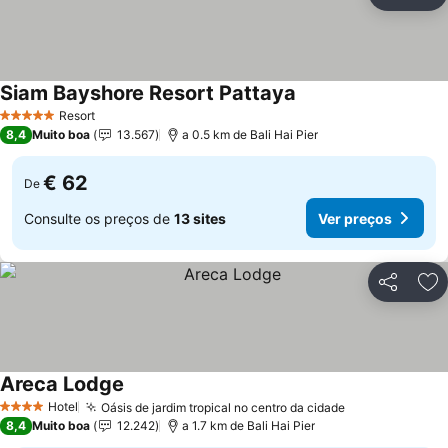
Partilhar
Ad
Siam Bayshore Resort Pattaya
Ver preços
Resort
5 Estrelas
8,4
Muito boa
13.567
a 0.5 km de Bali Hai Pier
€ 62
De
Consulte os preços de
13 sites
Ver preços
Partilhar
Ad
Areca Lodge
Ver preços
Hotel
Oásis de jardim tropical no centro da cidade
Ver preços
4 Estrelas
8,4
Muito boa
12.242
a 1.7 km de Bali Hai Pier