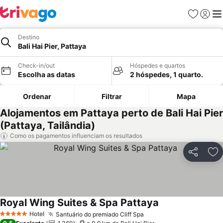
Favoritos
Iniciar
Me
Destino
Bali Hai Pier, Pattaya
Check-in/out
Hóspedes e quartos
Escolha as datas
2 hóspedes, 1 quarto.
Ordenar
Filtrar
Mapa
Alojamentos em Pattaya perto de Bali Hai Pier
(Pattaya, Tailândia)
Como os pagamentos influenciam os resultados
Partilhar
Ad
Royal Wing Suites & Spa Pattaya
Ver preços
Hotel
Santuário do premiado Cliff Spa
Ver preços
5 Estrelas