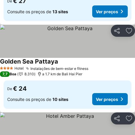
€ 27
De
Consulte os preços de
13 sites
Ver preços
Partilhar
Ad
Golden Sea Pattaya
Ver preços
Hotel
Instalações de bem-estar e fitness
Ver preços
4 Estrelas
7,7
Boa
8.310
a 1.7 km de Bali Hai Pier
€ 24
De
Consulte os preços de
10 sites
Ver preços
Partilhar
Ad