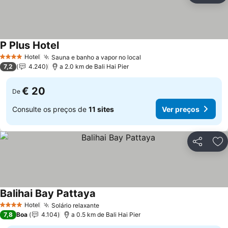
P Plus Hotel
Ver preços
Hotel
Sauna e banho a vapor no local
Ver preços
4 Estrelas
7,2
4.240
a 2.0 km de Bali Hai Pier
€ 20
De
Consulte os preços de
11 sites
Ver preços
Partilhar
Ad
Balihai Bay Pattaya
Ver preços
Hotel
Solário relaxante
Ver preços
4 Estrelas
7,8
Boa
4.104
a 0.5 km de Bali Hai Pier