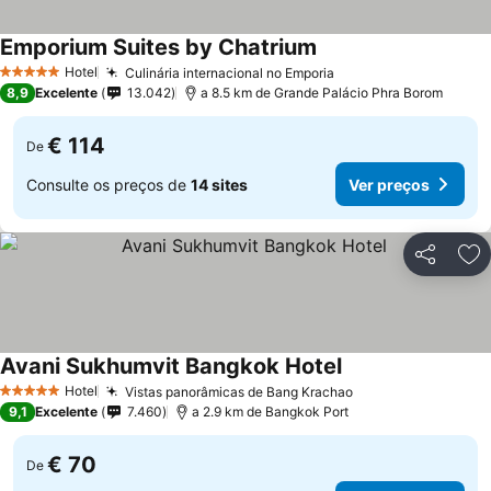
Emporium Suites by Chatrium
Ver preços
Hotel
Culinária internacional no Emporia
Ver preços
5 Estrelas
8,9
Excelente
13.042
a 8.5 km de Grande Palácio Phra Borom
€ 114
De
Consulte os preços de
14 sites
Ver preços
Partilhar
Ad
Avani Sukhumvit Bangkok Hotel
Ver preços
Hotel
Vistas panorâmicas de Bang Krachao
Ver preços
5 Estrelas
9,1
Excelente
7.460
a 2.9 km de Bangkok Port
€ 70
De