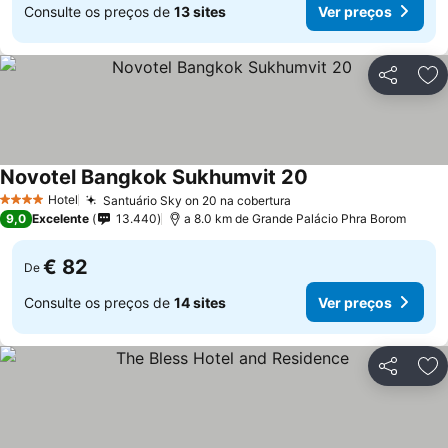
Consulte os preços de
13 sites
Ver preços
Partilhar
Ad
Novotel Bangkok Sukhumvit 20
Ver preços
Hotel
Santuário Sky on 20 na cobertura
Ver preços
4 Estrelas
9,0
Excelente
13.440
a 8.0 km de Grande Palácio Phra Borom
€ 82
De
Consulte os preços de
14 sites
Ver preços
Partilhar
Ad