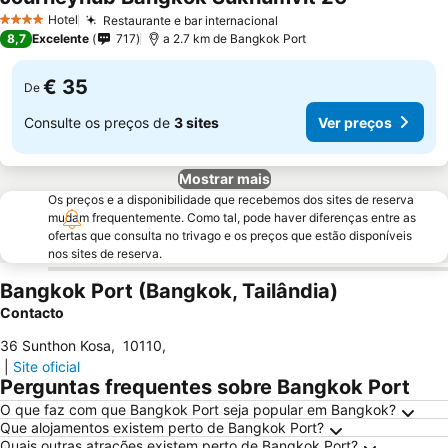
Ver preços
Hotel
Restaurante e bar internacional
Ver preços
4 Estrelas
8,7
Excelente
717
a 2.7 km de Bangkok Port
€ 35
De
Consulte os preços de
3 sites
Ver preços
Mostrar mais
Os preços e a disponibilidade que recebemos dos sites de reserva
mudam frequentemente. Como tal, pode haver diferenças entre as
ofertas que consulta no trivago e os preços que estão disponíveis
nos sites de reserva.
Bangkok Port (Bangkok, Tailândia)
Contacto
36 Sunthon Kosa
,
10110
,
|
Site oficial
Perguntas frequentes sobre Bangkok Port
O que faz com que Bangkok Port seja popular em Bangkok?
Que alojamentos existem perto de Bangkok Port?
Quais outras atrações existem perto de Bangkok Port?