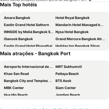
Mais Top hotéis
Amara Bangkok
Hotel Royal Bangkok
Eastin Grand Hotel Sathorn
Mandarin Hotel Managed by Centre Point
INNSiDE by Meliá Bangkok Sukhumvit
Nysa Hotel Bangkok
iSanook Bangkok
Grand Mercure Bangkok Atrium
Eastin Grand Hotel Phayathai
Holiday Inn Bangkok Silom By Ihg
Mais atrações - Bangkok Port
Baiyoke Sky Hotel
Amari Bangkok
Royal Orchid Sheraton Riverside Hotel Bangkok
Chatrium Hotel Riverside Bangkok
Aeroporto Internacional de Suvarnabhumi
MRT Sukhumvit
Millennium Hilton Bangkok
Grande Centre Point Surawong Bangkok
Khao San Road
Pattaya Beach
AETAS lumpini
Centra By Centara Hotel Bangkok Phra Nakhon
Bangkok City and Temples Tour
BTS Asok
Pullman Bangkok Hotel G
Carlton Hotel Bangkok Sukhumvit
MBK Center
Siam Center
The Quarter Hualamphong by UHG
The Okura Prestige Bangkok
Hua Hin Beach
Jomtien Beach
The Berkeley Hotel Pratunam
Ibis Styles Bangkok Silom
Lumphini-Park
Grand Palace and Temples and City Tour
Grande Centre Point Lumphini Bangkok
lebua at State Tower
BTS Siam
BTS Phaya Thai