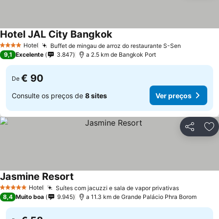
Hotel JAL City Bangkok
Ver preços
Hotel
Buffet de mingau de arroz do restaurante S-Sen
Ver preço
4 Estrelas
9,1
Excelente
3.847
a 2.5 km de Bangkok Port
€ 90
De
Consulte os preços de
8 sites
Ver preços
Partilhar
Ad
Jasmine Resort
Ver preços
Hotel
Suítes com jacuzzi e sala de vapor privativas
Ver preços
5 Estrelas
8,4
Muito boa
9.945
a 11.3 km de Grande Palácio Phra Borom