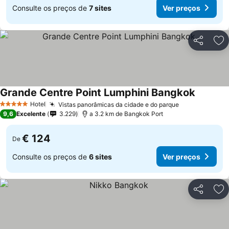
Consulte os preços de
7 sites
Ver preços
Partilhar
Ad
Grande Centre Point Lumphini Bangkok
Ver preç
Hotel
Vistas panorâmicas da cidade e do parque
Ver preços
5 Estrelas
9,6
Excelente
3.229
a 3.2 km de Bangkok Port
€ 124
De
Consulte os preços de
6 sites
Ver preços
Partilhar
Ad