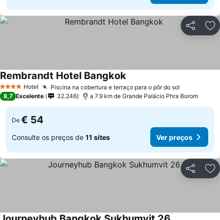
Partilhar
Ad
Rembrandt Hotel Bangkok
Ver preços
Hotel
Piscina na cobertura e terraço para o pôr do sol
Ver preços
4 Estrelas
8,7
Excelente
32.246
a 7.9 km de Grande Palácio Phra Borom
€ 54
De
Consulte os preços de
11 sites
Ver preços
Partilhar
Ad
Journeyhub Bangkok Sukhumvit 26