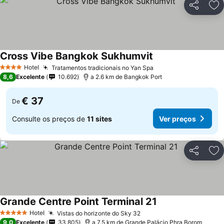
Partilhar
Ad
Cross Vibe Bangkok Sukhumvit
Ver preços
Hotel
Tratamentos tradicionais no Yan Spa
Ver preços
4 Estrelas
8,6
Excelente
10.692
a 2.6 km de Bangkok Port
€ 37
De
Consulte os preços de
11 sites
Ver preços
Partilhar
Ad
Grande Centre Point Terminal 21
Ver preços
Hotel
Vistas do horizonte do Sky 32
Ver preços
5 Estrelas
9,0
Excelente
33.805
a 7.5 km de Grande Palácio Phra Borom