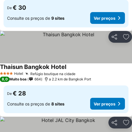
€ 30
De
Consulte os preços de
9 sites
Ver preços
Partilhar
Ad
Thaisun Bangkok Hotel
Ver preços
Hotel
Refúgio boutique na cidade
Ver preços
4 Estrelas
8,0
Muito boa
664
a 2.2 km de Bangkok Port
€ 28
De
Consulte os preços de
8 sites
Ver preços
Partilhar
Ad