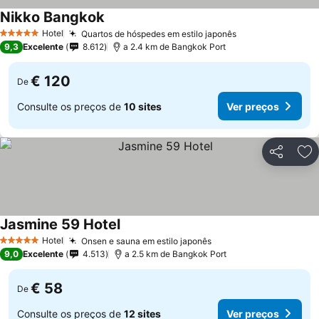
Nikko Bangkok
Ver preços
Hotel
Quartos de hóspedes em estilo japonês
Ver preços
5 Estrelas
9,3
Excelente
8.612
a 2.4 km de Bangkok Port
€ 120
De
Consulte os preços de
10 sites
Ver preços
Partilhar
Ad
Jasmine 59 Hotel
Ver preços
Hotel
Onsen e sauna em estilo japonês
Ver preços
5 Estrelas
9,0
Excelente
4.513
a 2.5 km de Bangkok Port
€ 58
De
Consulte os preços de
12 sites
Ver preços