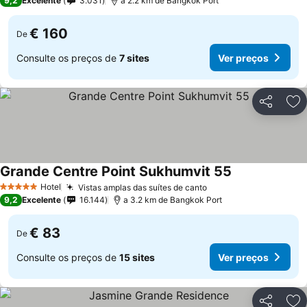
9,2
Excelente
3.031
a 2.2 km de Bangkok Port
€ 160
De
Consulte os preços de
7 sites
Ver preços
Partilhar
Ad
Grande Centre Point Sukhumvit 55
Ver preços
Hotel
Vistas amplas das suítes de canto
Ver preços
5 Estrelas
9,2
Excelente
16.144
a 3.2 km de Bangkok Port
€ 83
De
Consulte os preços de
15 sites
Ver preços