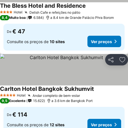
The Bless Hotel and Residence
Ver preços
Hotel
Delish Cafe e refeições no pátio
Ver preços
4 Estrelas
8,4
Muito boa
6.584
a 8.4 km de Grande Palácio Phra Borom
€ 47
De
Consulte os preços de
10 sites
Ver preços
Partilhar
Ad
Carlton Hotel Bangkok Sukhumvit
Ver preços
Hotel
Andar completo de bem-estar
Ver preços
5 Estrelas
9,5
Excelente
15.622
a 3.6 km de Bangkok Port
€ 114
De
Consulte os preços de
12 sites
Ver preços