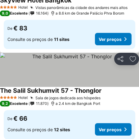
Skyview Hotel Bangkok
Ver preços
Hotel
Vistas panorâmicas da cidade dos andares mais altos
Ver 
5 Estrelas
9,0
Excelente
16.164
a 8.6 km de Grande Palácio Phra Borom
€ 83
De
Consulte os preços de
11 sites
Ver preços
Partilhar
Ad
The Salil Sukhumvit 57 - Thonglor
Ver preços
Hotel
Sala de jogos dedicada aos hóspedes
Ver preços
5 Estrelas
9,2
Excelente
11.870
a 2.4 km de Bangkok Port
€ 66
De
Consulte os preços de
12 sites
Ver preços