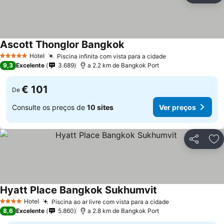
Ascott Thonglor Bangkok
Ver preços
Hotel
Piscina infinita com vista para a cidade
Ver preços
5 Estrelas
9,3
Excelente
3.689
a 2.2 km de Bangkok Port
€ 101
De
Consulte os preços de
10 sites
Ver preços
Partilhar
Ad
Hyatt Place Bangkok Sukhumvit
Ver preços
Hotel
Piscina ao ar livre com vista para a cidade
Ver preços
4 Estrelas
8,6
Excelente
5.860
a 2.8 km de Bangkok Port