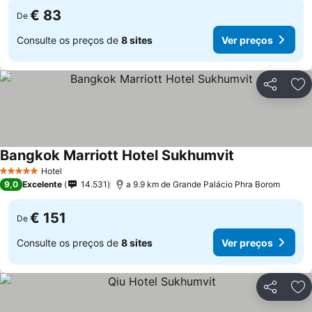
€ 83
De
Consulte os preços de
8 sites
Ver preços
Partilhar
Ad
Bangkok Marriott Hotel Sukhumvit
Ver preços
Hotel
5 Estrelas
9,0
Excelente
14.531
a 9.9 km de Grande Palácio Phra Borom
€ 151
De
Consulte os preços de
8 sites
Ver preços
Partilhar
Ad