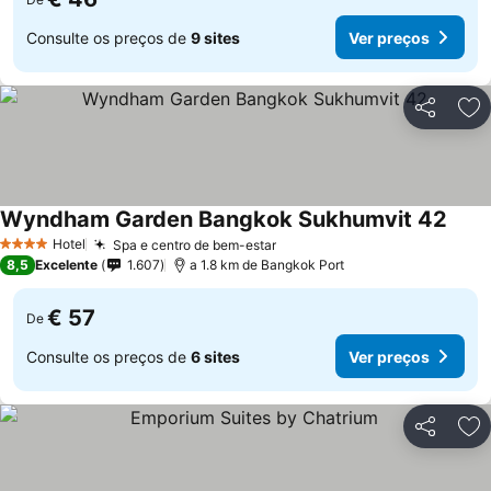
Consulte os preços de
9 sites
Ver preços
Partilhar
Ad
Wyndham Garden Bangkok Sukhumvit 42
Ver p
Hotel
Spa e centro de bem-estar
Ver preços
4 Estrelas
8,5
Excelente
1.607
a 1.8 km de Bangkok Port
€ 57
De
Consulte os preços de
6 sites
Ver preços
Partilhar
Ad