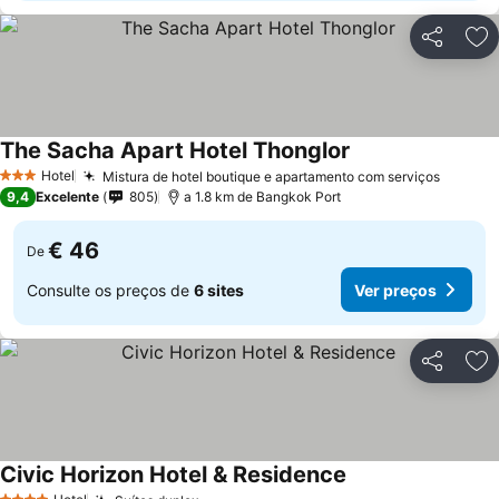
Partilhar
Ad
The Sacha Apart Hotel Thonglor
Ver preços
Hotel
Mistura de hotel boutique e apartamento com serviços
Ver pr
3 Estrelas
9,4
Excelente
805
a 1.8 km de Bangkok Port
€ 46
De
Consulte os preços de
6 sites
Ver preços
Partilhar
Ad
Civic Horizon Hotel & Residence
Ver preços