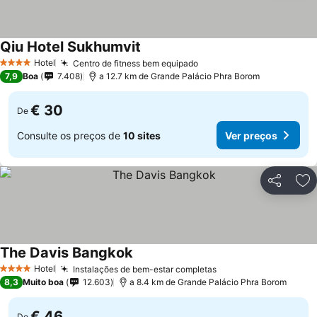
Qiu Hotel Sukhumvit
Ver preços
Hotel
Centro de fitness bem equipado
Ver preços
4 Estrelas
7,9
Boa
7.408
a 12.7 km de Grande Palácio Phra Borom
€ 30
De
Consulte os preços de
10 sites
Ver preços
Partilhar
Ad
The Davis Bangkok
Ver preços
Hotel
Instalações de bem-estar completas
Ver preços
4 Estrelas
8,3
Muito boa
12.603
a 8.4 km de Grande Palácio Phra Borom
€ 46
De