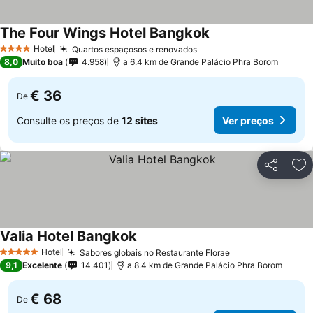
The Four Wings Hotel Bangkok
Ver preços
Hotel
Quartos espaçosos e renovados
Ver preços
4 Estrelas
8,0
Muito boa
4.958
a 6.4 km de Grande Palácio Phra Borom
€ 36
De
Consulte os preços de
12 sites
Ver preços
Partilhar
Ad
Valia Hotel Bangkok
Ver preços
Hotel
Sabores globais no Restaurante Florae
Ver preços
5 Estrelas
9,1
Excelente
14.401
a 8.4 km de Grande Palácio Phra Borom
€ 68
De