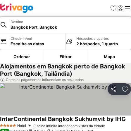
Favoritos
Iniciar
Me
Destino
Bangkok Port, Bangkok
Check-in/out
Hóspedes e quartos
Escolha as datas
2 hóspedes, 1 quarto.
Ordenar
Filtrar
Mapa
Alojamentos em Bangkok perto de Bangkok
Port (Bangkok, Tailândia)
Como os pagamentos influenciam os resultados
Partilhar
Ad
InterContinental Bangkok Sukhumvit by IHG
Ve
Hotel
Piscina infinita interior com vistas da cidade
Ver preços
5 Estrelas