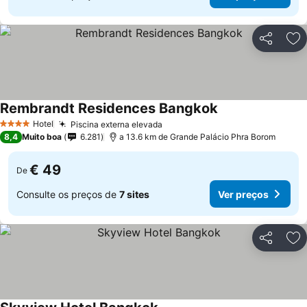
Partilhar
Ad
Rembrandt Residences Bangkok
Ver preços
Hotel
Piscina externa elevada
Ver preços
4 Estrelas
8,4
Muito boa
6.281
a 13.6 km de Grande Palácio Phra Borom
€ 49
De
Consulte os preços de
7 sites
Ver preços
Partilhar
Ad