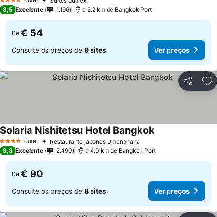
Hotel
Suítes duplex
Ver preços
4 Estrelas
8,5
Excelente
1.196
a 2.2 km de Bangkok Port
€ 54
De
Consulte os preços de
9 sites
Ver preços
Partilhar
Ad
Solaria Nishitetsu Hotel Bangkok
Ver preços
Hotel
Restaurante japonês Umenohana
Ver preços
4 Estrelas
9,3
Excelente
2.490
a 4.0 km de Bangkok Port
€ 90
De
Consulte os preços de
8 sites
Ver preços