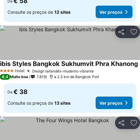
€ 58
De
Consulte os preços de
12 sites
Ver preços
Partilhar
Ad
ibis Styles Bangkok Sukhumvit Phra Khanong
Hotel
Design tailandês-moderno vibrante
Ver preços
4 Estrelas
8,4
Muito boa
7.819
a 2.3 km de Bangkok Port
€ 38
De
Consulte os preços de
13 sites
Ver preços
Partilhar
Ad