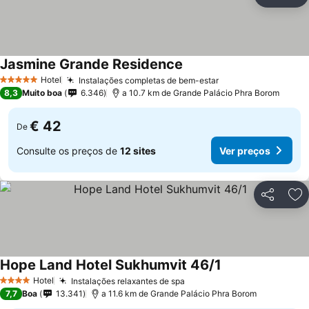
Partilhar
Ad
Jasmine Grande Residence
Ver preços
Hotel
Instalações completas de bem-estar
Ver preços
5 Estrelas
8,3
Muito boa
6.346
a 10.7 km de Grande Palácio Phra Borom
€ 42
De
Consulte os preços de
12 sites
Ver preços
Partilhar
Ad
Hope Land Hotel Sukhumvit 46/1
Ver preços
Hotel
Instalações relaxantes de spa
Ver preços
4 Estrelas
7,7
Boa
13.341
a 11.6 km de Grande Palácio Phra Borom