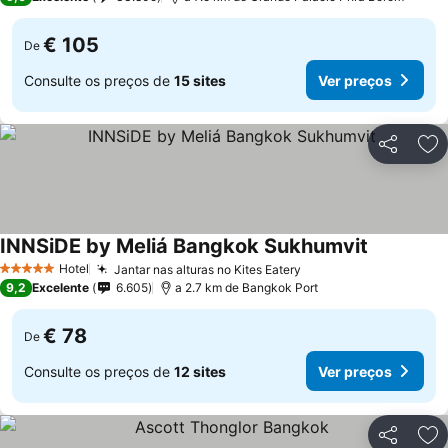
€ 105
De
Consulte os preços de
15 sites
Ver preços
Partilhar
Ad
INNSiDE by Meliá Bangkok Sukhumvit
Ver preço
Hotel
Jantar nas alturas no Kites Eatery
Ver preços
5 Estrelas
9,2
Excelente
6.605
a 2.7 km de Bangkok Port
€ 78
De
Consulte os preços de
12 sites
Ver preços
Partilhar
Ad