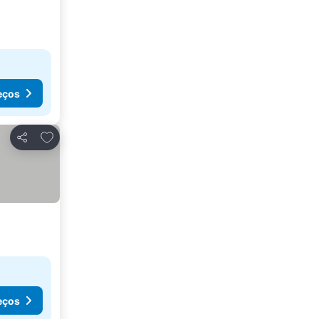
eços
Adicionar aos favoritos
Partilhar
eços