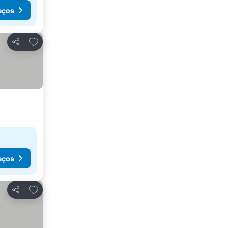
eços
Adicionar aos favoritos
Partilhar
eços
Adicionar aos favoritos
Partilhar