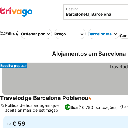
Destino
Filtros
Ordenar por
Preço
Barceloneta
Can
Alojamentos em Barcelona 
Escolha popular
Travelodge Barcelona Poblenou
1 Estrelas
Política de hospedagem que
Boa
(16.780 pontuações)
7,8
a 
aceita animais de estimação
€ 59
De