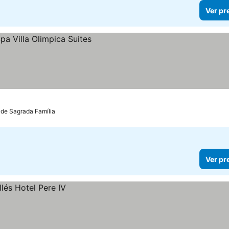
Ver pr
 de Sagrada Família
Ver pr