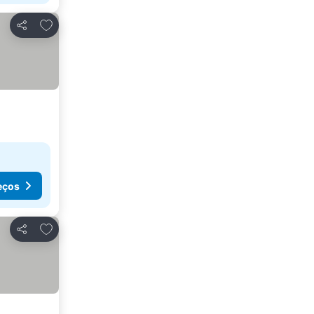
Adicionar aos favoritos
Partilhar
eços
Adicionar aos favoritos
Partilhar