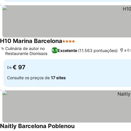
H10 Marina Barcelona
4 Estrelas
Culinária de autor no
Excelente
(11.563 pontuações)
8,5
a 0
Restaurante Dionissos
€ 97
De
Consulte os preços de
17 sites
Naitly Barcelona Poblenou