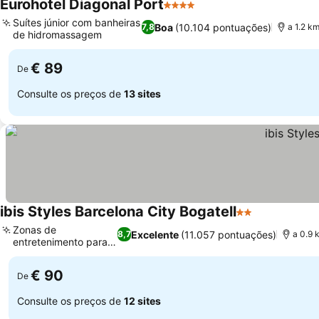
Eurohotel Diagonal Port
4 Estrelas
Suítes júnior com banheiras
Boa
(10.104 pontuações)
7,8
a 1.2 k
de hidromassagem
€ 89
De
Consulte os preços de
13 sites
ibis Styles Barcelona City Bogatell
2 Estrelas
Zonas de
Excelente
(11.057 pontuações)
8,7
a 0.9 
entretenimento para a
família
€ 90
De
Consulte os preços de
12 sites