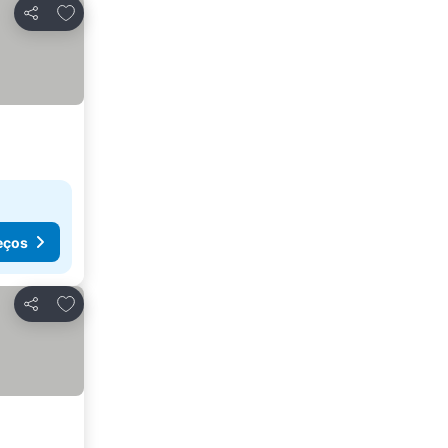
Adicionar aos favoritos
Partilhar
eços
Adicionar aos favoritos
Partilhar