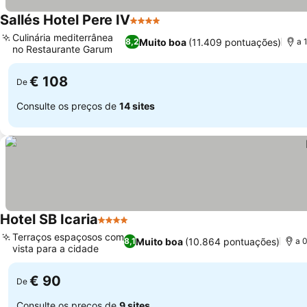
Sallés Hotel Pere IV
4 Estrelas
Culinária mediterrânea
Muito boa
(11.409 pontuações)
8,2
a 
no Restaurante Garum
€ 108
De
Consulte os preços de
14 sites
Hotel SB Icaria
4 Estrelas
Terraços espaçosos com
Muito boa
(10.864 pontuações)
8,1
a 
vista para a cidade
€ 90
De
Consulte os preços de
9 sites