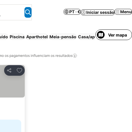
PT · €
Menu
Iniciar sessão
.
Ver mapa
uído
Piscina
Aparthotel
Meia-pensão
Casa/apartamento inteiro
o os pagamentos influenciam os resultados
Adicionar aos favoritos
Partilhar