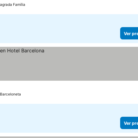
Sagrada Família
Ver pr
 Barceloneta
Ver pr