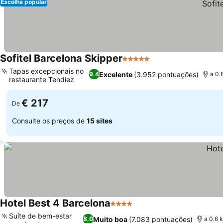
Escolha popular
Sofitel Barcelona Skipper
5 Estrelas
Tapas excepcionais no
Excelente
(3.952 pontuações)
9,4
a 0.
restaurante Tendiez
€ 217
De
Consulte os preços de
15 sites
Hotel Best 4 Barcelona
4 Estrelas
Suíte de bem-estar
Muito boa
(7.083 pontuações)
8,0
a 0.6 