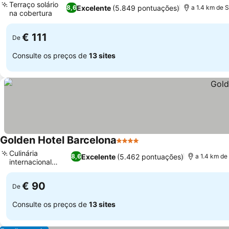
Terraço solário
Excelente
(5.849 pontuações)
8,6
a 1.4 km de 
na cobertura
€ 111
De
Consulte os preços de
13 sites
Golden Hotel Barcelona
4 Estrelas
Culinária
Excelente
(5.462 pontuações)
8,6
a 1.4 km de
internacional
refinada
€ 90
De
Consulte os preços de
13 sites