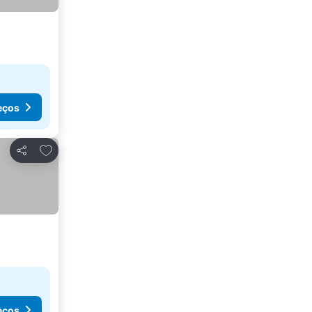
eços
Adicionar aos favoritos
Partilhar
eços