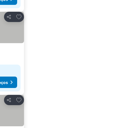
Adicionar aos favoritos
Partilhar
eços
Adicionar aos favoritos
Partilhar