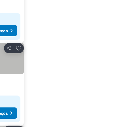
eços
Adicionar aos favoritos
Partilhar
eços