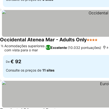
Occidental Atenea Mar - Adults Only
4 Estrelas
Acomodações superiores
Excelente
(10.032 pontuações)
8,5
a
com vista para o mar
€ 92
De
Consulte os preços de
11 sites