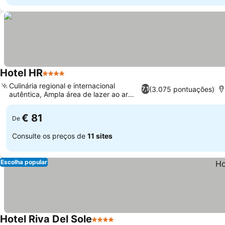
Hotel HR
4 Estrelas
Culinária regional e internacional
(3.075 pontuações)
7,1
autêntica, Ampla área de lazer ao ar
livre
€ 81
De
Consulte os preços de
11 sites
Escolha popular
Hotel Riva Del Sole
4 Estrelas