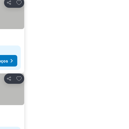
Adicionar aos favoritos
Partilhar
eços
Adicionar aos favoritos
Partilhar