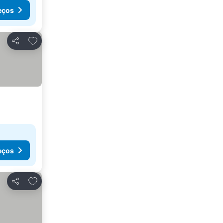
eços
Adicionar aos favoritos
Partilhar
eços
Adicionar aos favoritos
Partilhar