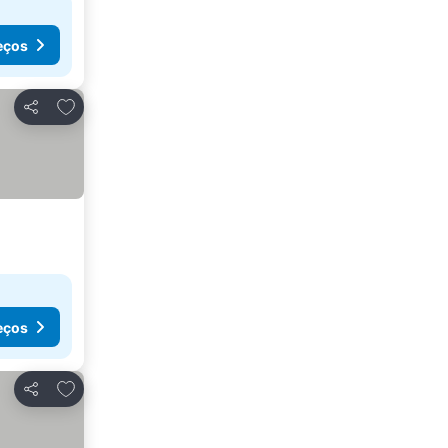
eços
Adicionar aos favoritos
Partilhar
eços
Adicionar aos favoritos
Partilhar