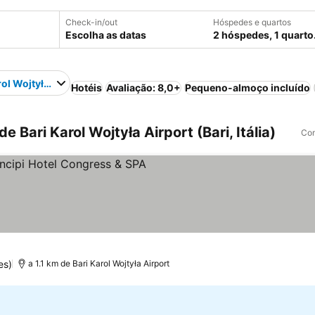
Check-in/out
Hóspedes e quartos
Escolha as datas
2 hóspedes, 1 quarto
rol Wojtyła Airport
Hotéis
Avaliação: 8,0+
Pequeno-almoço incluído
 Bari Karol Wojtyła Airport (Bari, Itália)
Com
as
es)
a 1.1 km de Bari Karol Wojtyła Airport