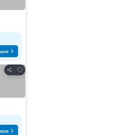
eços
Adicionar aos favoritos
Partilhar
eços