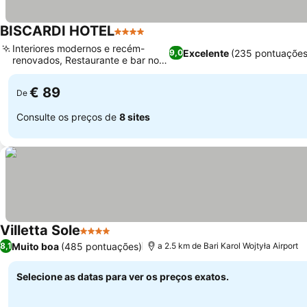
BISCARDI HOTEL
4 Estrelas
Interiores modernos e recém-
Excelente
(235 pontuações
9,0
renovados, Restaurante e bar no
local
€ 89
De
Consulte os preços de
8 sites
Villetta Sole
4 Estrelas
Muito boa
(485 pontuações)
8,1
a 2.5 km de Bari Karol Wojtyła Airport
Selecione as datas para ver os preços exatos.