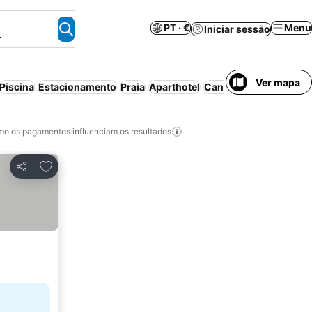
PT · €
Menu
Iniciar sessão
.
Ver mapa
Piscina
Estacionamento
Praia
Aparthotel
Cancelamento gratuit
o os pagamentos influenciam os resultados
Adicionar aos favoritos
Partilhar