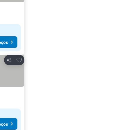
eços
Adicionar aos favoritos
Partilhar
eços