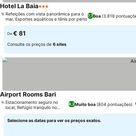
Hotel La Baia
3 Estrelas
Refeições com vista panorâmica para o
Boa
(3.818 pontuaçõ
7,7
mar, Esportes aquáticos e tênis por perto
€ 81
De
Consulte os preços de
6 sites
Airport Rooms Bari
Estacionamento seguro no
Muito boa
(804 pontuações)
8,2
local, Refúgio tranquilo no
jardim
Selecione as datas para ver os preços exatos.