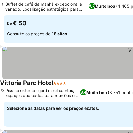
Buffet de café da manhã excepcional e
Muito boa
(4.465 
8,2
variado, Localização estratégica para
explorar a Puglia
€ 50
De
Consulte os preços de
18 sites
Vittoria Parc Hotel
4 Estrelas
Piscina externa e jardim relaxantes,
Muito boa
(3.751 pont
8,4
Espaços dedicados para reuniões e
eventos
Selecione as datas para ver os preços exatos.