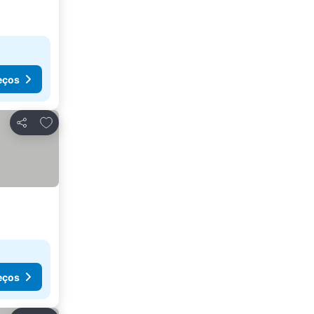
eços
Adicionar aos favoritos
Partilhar
eços