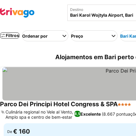
Destino
Filtros
Ordenar por
Preço
Bari Ka
Alojamentos em Bari perto de
Parco Dei Principi Hotel Congress & SPA
4 Estrel
Culinária regional no Vele al Vento,
Excelente
(8.667 pontuaçõ
8,5
Amplo spa e centro de bem-estar
€ 160
De