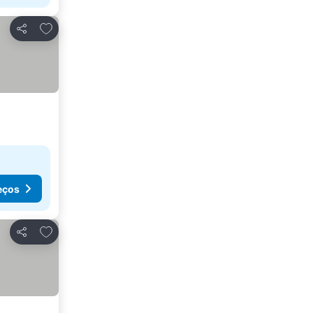
Adicionar aos favoritos
Partilhar
eços
Adicionar aos favoritos
Partilhar