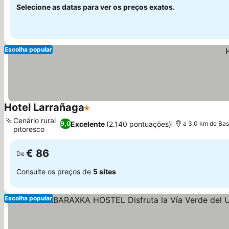
Selecione as datas para ver os preços exatos.
Escolha popular
Hotel Larrañaga
1 Estrelas
Cenário rural
Excelente
(2.140 pontuações)
9,0
a 3.0 km de Basí
pitoresco
€ 86
De
Consulte os preços de
5 sites
Escolha popular