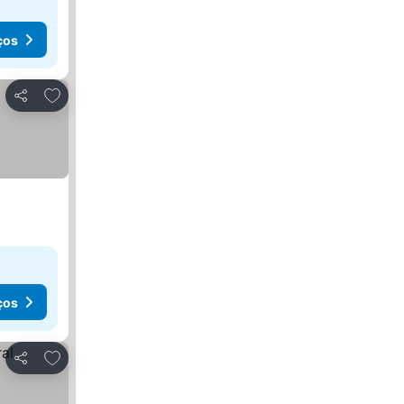
ços
Adicionar aos favoritos
Partilhar
ços
Adicionar aos favoritos
Partilhar