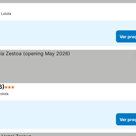
 Loiola
Ver pre
6)
3 Estrelas
Loiola
Ver pre