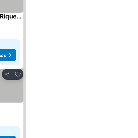
ABARAXKA HOSTEL Disfruta la Vía Verde del Urola hasta la Playa - Naturaleza Montañas y Riqueza Cultural
ços
Adicionar aos favoritos
Partilhar