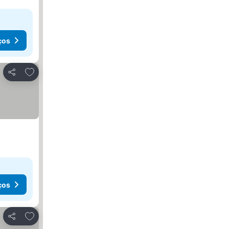
ços
Adicionar aos favoritos
Partilhar
ços
Adicionar aos favoritos
Partilhar