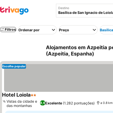
Destino
Filtros
Ordenar por
Preço
Basílic
Alojamentos em Azpeitia pe
(Azpeitia, Espanha)
Escolha popular
Hotel Loiola
2 Estrelas
Vistas da cidade e
Excelente
(1.282 pontuações)
8,6
a 0.8 km 
das montanhas