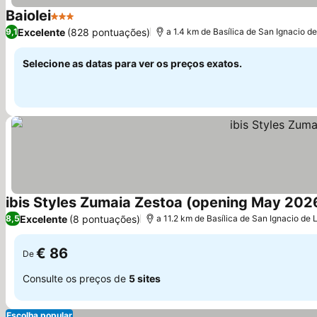
Baiolei
3 Estrelas
Excelente
(828 pontuações)
9,1
a 1.4 km de Basílica de San Ignacio de
Selecione as datas para ver os preços exatos.
ibis Styles Zumaia Zestoa (opening May 202
Excelente
(8 pontuações)
8,5
a 11.2 km de Basílica de San Ignacio de 
€ 86
De
Consulte os preços de
5 sites
Escolha popular