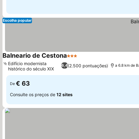
Escolha popular
Balneario de Cestona
3 Estrelas
Edifício modernista
(2.500 pontuações)
6,4
a 6.8 km de B
histórico do século XIX
€ 63
De
Consulte os preços de
12 sites