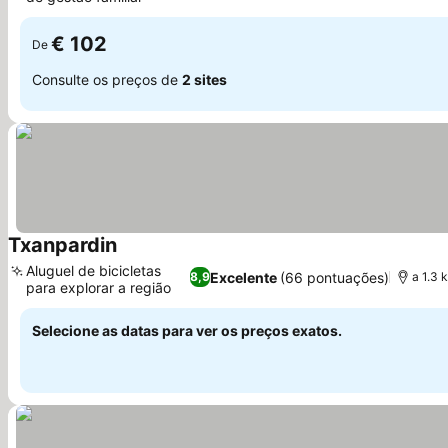
€ 102
De
Consulte os preços de
2 sites
Txanpardin
Aluguel de bicicletas
Excelente
(66 pontuações)
8,9
a 1.3 
para explorar a região
Selecione as datas para ver os preços exatos.