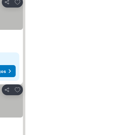
Adicionar aos favoritos
Partilhar
ços
Adicionar aos favoritos
Partilhar