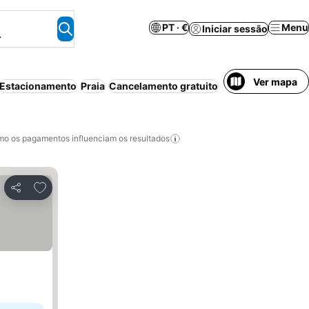
PT · €
Menu
Iniciar sessão
.
Ver mapa
Estacionamento
Praia
Cancelamento gratuito
o os pagamentos influenciam os resultados
Adicionar aos favoritos
Partilhar