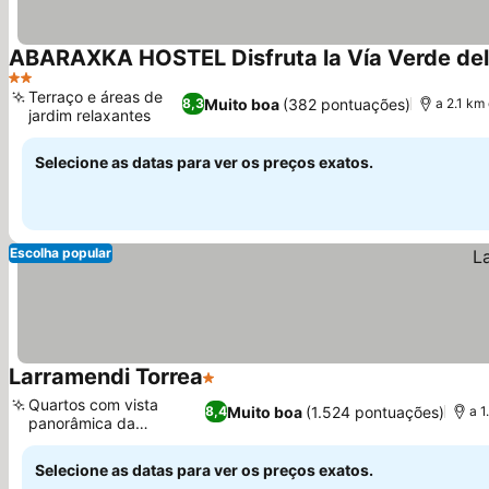
2 Estrelas
Terraço e áreas de
Muito boa
(382 pontuações)
8,3
a 2.1 km
jardim relaxantes
Selecione as datas para ver os preços exatos.
Escolha popular
Larramendi Torrea
1 Estrelas
Quartos com vista
Muito boa
(1.524 pontuações)
8,4
a 1
panorâmica da
montanha
Selecione as datas para ver os preços exatos.