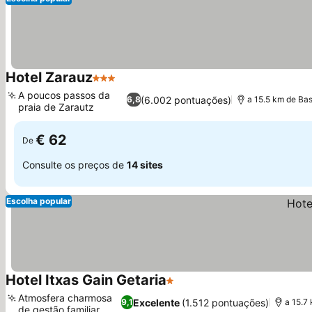
Hotel Zarauz
3 Estrelas
A poucos passos da
(6.002 pontuações)
6,8
a 15.5 km de Bas
praia de Zarautz
€ 62
De
Consulte os preços de
14 sites
Escolha popular
Hotel Itxas Gain Getaria
1 Estrelas
Atmosfera charmosa
Excelente
(1.512 pontuações)
9,1
a 15.7
de gestão familiar