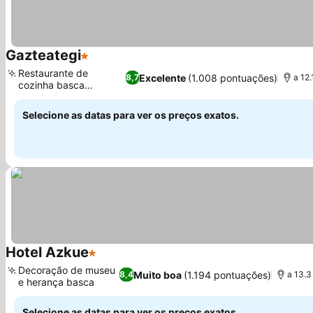
Gazteategi
1 Estrelas
Restaurante de
Excelente
(1.008 pontuações)
8,7
a 12
cozinha basca
tradicional
Selecione as datas para ver os preços exatos.
Hotel Azkue
1 Estrelas
Decoração de museu
Muito boa
(1.194 pontuações)
8,4
a 13.3
e herança basca
Selecione as datas para ver os preços exatos.