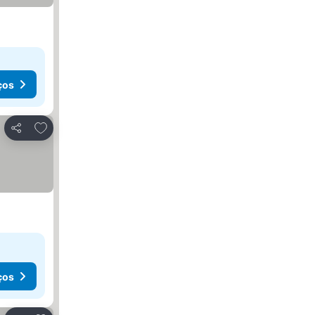
ços
Adicionar aos favoritos
Partilhar
ços