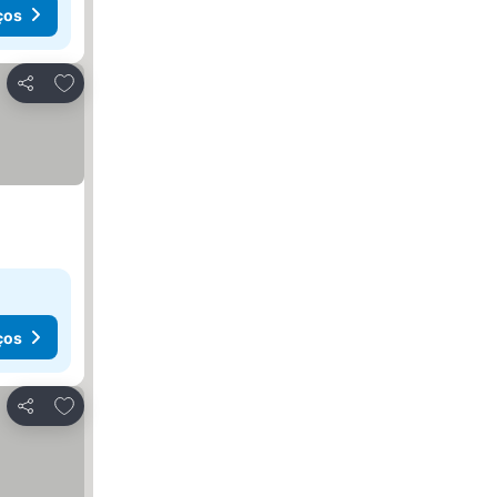
ços
Adicionar aos favoritos
Partilhar
ços
Adicionar aos favoritos
Partilhar