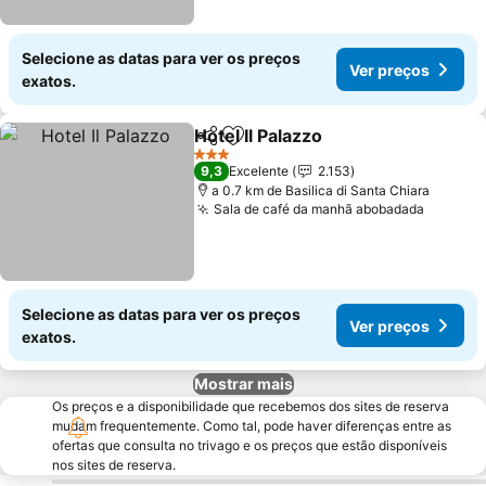
Selecione as datas para ver os preços
Ver preços
exatos.
Hotel Il Palazzo
Partilhar
Adicionar aos favoritos
Ver preços
3 Estrelas
9,3
Excelente
2.153
a 0.7 km de Basilica di Santa Chiara
Sala de café da manhã abobadada
Ver pre
Selecione as datas para ver os preços
Ver preços
exatos.
Mostrar mais
Os preços e a disponibilidade que recebemos dos sites de reserva
mudam frequentemente. Como tal, pode haver diferenças entre as
ofertas que consulta no trivago e os preços que estão disponíveis
nos sites de reserva.