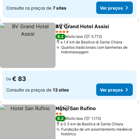
Consulte os preços de
7 sites
Ver preços
BV Grand Hotel Assisi
Partilhar
Adicionar aos favoritos
Ver 
4 Estrelas
8,2
Muito boa
5.772
a 1.4 km de Basilica di Santa Chiara
Quartos tradicionais com banheiras de
hidromassagem
€ 83
De
Consulte os preços de
13 sites
Ver preços
Hotel San Rufino
Partilhar
Adicionar aos favoritos
Ver preço
2 Estrelas
8,2
Muito boa
1.173
a 0.3 km de Basilica di Santa Chiara
Fundação de um assentamento medieval
histórico