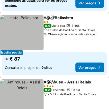
Selecione as datas para ver os preços
Ver preços
exatos.
Hotel Bellavista
Partilhar
Adicionar aos favoritos
Ver preços
2 Estrelas
8,4
Muito boa
3.468
a 1.9 km de Basilica di Santa Chiara
Observação única da vida selvagem
Ver p
Escolha popular
€ 87
De
Consulte os preços de
9 sites
Ver preços
Anfihouse - Assisi Relais
Partilhar
Adicionar aos favoritos
V
4 Estrelas
9,2
Excelente
1.373
a 0.3 km de Basilica di Santa Chiara