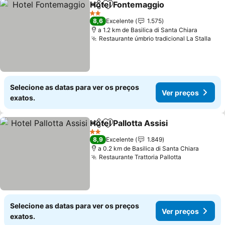
Hotel Fontemaggio
Partilhar
Adicionar aos favoritos
Ver pre
2 Estrelas
8,6
Excelente
1.575
a 1.2 km de Basilica di Santa Chiara
Restaurante úmbrio tradicional La Stalla
Ver
Selecione as datas para ver os preços
Ver preços
exatos.
Hotel Pallotta Assisi
Partilhar
Adicionar aos favoritos
Ver pr
2 Estrelas
8,9
Excelente
1.849
a 0.2 km de Basilica di Santa Chiara
Restaurante Trattoria Pallotta
Ver preços
Selecione as datas para ver os preços
Ver preços
exatos.