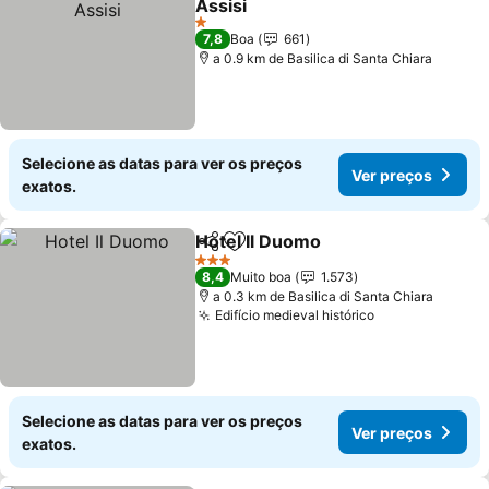
Assisi
Ver preços
1 Estrelas
7,8
Boa
661
a 0.9 km de Basilica di Santa Chiara
Selecione as datas para ver os preços
Ver preços
exatos.
Hotel Il Duomo
Partilhar
Adicionar aos favoritos
Ver preços
3 Estrelas
8,4
Muito boa
1.573
a 0.3 km de Basilica di Santa Chiara
Edifício medieval histórico
Ver preços
Selecione as datas para ver os preços
Ver preços
exatos.