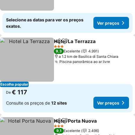
Selecione as datas para ver os preços
Ver preços
exatos.
Hotel La Terrazza
Partilhar
Adicionar aos favoritos
Ver preç
3 Estrelas
9,3
Excelente
4.991
a 1.2 km de Basilica di Santa Chiara
Piscina panorâmica ao ar livre
Ver preços
Escolha popular
€ 117
De
Consulte os preços de
12 sites
Ver preços
Hotel Porta Nuova
Partilhar
Adicionar aos favoritos
Ver pre
3 Estrelas
9,1
Excelente
2.496