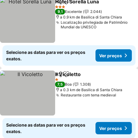
Hotel Sorella Luna
Partilhar
Adicionar aos favoritos
Ver pre
3 Estrelas
9,1
Excelente
2.044
a 0.9 km de Basilica di Santa Chiara
Localização privilegiada de Patrimônio
Mundial da UNESCO
Selecione as datas para ver os preços
Ver preços
exatos.
Il Vicoletto
Partilhar
Adicionar aos favoritos
Ver preços
1 Estrelas
7,5
Boa
1.308
a 0.3 km de Basilica di Santa Chiara
Restaurante com tema medieval
Ver preç
Selecione as datas para ver os preços
Ver preços
exatos.