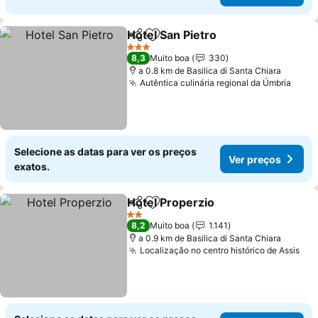
Hotel San Pietro
Partilhar
Adicionar aos favoritos
Ver preço
3 Estrelas
8,3
Muito boa
330
a 0.8 km de Basilica di Santa Chiara
Autêntica culinária regional da Úmbria
Ver 
Selecione as datas para ver os preços
Ver preços
exatos.
Hotel Properzio
Partilhar
Adicionar aos favoritos
Ver preços
2 Estrelas
8,2
Muito boa
1.141
a 0.9 km de Basilica di Santa Chiara
Localização no centro histórico de Assis
Ver