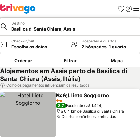
Favoritos
Iniciar
Me
Destino
Basilica di Santa Chiara, Assis
Check-in/out
Hóspedes e quartos
Escolha as datas
2 hóspedes, 1 quarto.
Ordenar
Filtrar
Mapa
Alojamentos em Assis perto de Basilica di
Santa Chiara (Assis, Itália)
Como os pagamentos influenciam os resultados
Hotel Lieto Soggiorno
Partilhar
Adicionar aos favoritos
Ver 
2 Estrelas
8,7
Excelente
1.424
a 0.4 km de Basilica di Santa Chiara
Quartos românticos e refinados
Ver preço