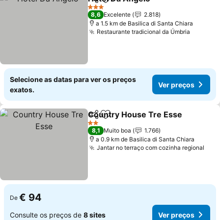
Partilhar
Adicionar aos favoritos
Ver preço
3 Estrelas
8,6
Excelente
2.818
a 1.5 km de Basilica di Santa Chiara
Restaurante tradicional da Úmbria
Ver pre
Selecione as datas para ver os preços
Ver preços
exatos.
Country House Tre Esse
Partilhar
Adicionar aos favoritos
V
2 Estrelas
8,1
Muito boa
1.766
a 0.9 km de Basilica di Santa Chiara
Jantar no terraço com cozinha regional
Ver 
€ 94
De
Consulte os preços de
8 sites
Ver preços