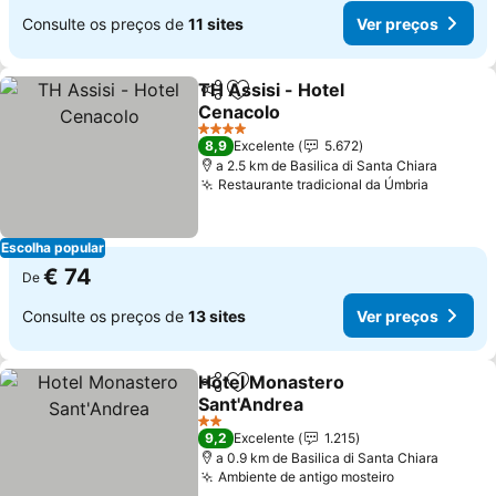
Consulte os preços de
11 sites
Ver preços
TH Assisi - Hotel
Partilhar
Adicionar aos favoritos
Cenacolo
Ver preços
4 Estrelas
8,9
Excelente
5.672
a 2.5 km de Basilica di Santa Chiara
Restaurante tradicional da Úmbria
Ver pre
Escolha popular
€ 74
De
Consulte os preços de
13 sites
Ver preços
Hotel Monastero
Partilhar
Adicionar aos favoritos
Sant'Andrea
Ver preços
2 Estrelas
9,2
Excelente
1.215
a 0.9 km de Basilica di Santa Chiara
Ambiente de antigo mosteiro
Ver preços