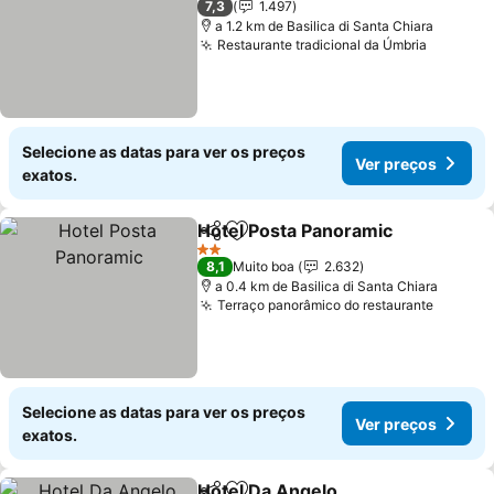
7,3
1.497
a 1.2 km de Basilica di Santa Chiara
Restaurante tradicional da Úmbria
Ver pre
Selecione as datas para ver os preços
Ver preços
exatos.
Hotel Posta Panoramic
Partilhar
Adicionar aos favoritos
Ver
2 Estrelas
8,1
Muito boa
2.632
a 0.4 km de Basilica di Santa Chiara
Terraço panorâmico do restaurante
Ver pr
Selecione as datas para ver os preços
Ver preços
exatos.
Hotel Da Angelo