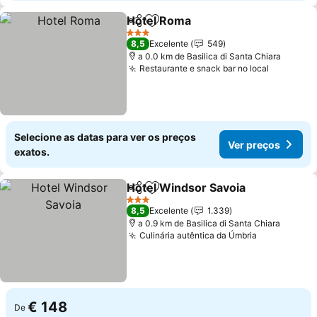
Hotel Roma
Partilhar
Adicionar aos favoritos
Ver preços
3 Estrelas
8,5
Excelente
549
a 0.0 km de Basilica di Santa Chiara
Restaurante e snack bar no local
Ver preç
Selecione as datas para ver os preços
Ver preços
exatos.
Hotel Windsor Savoia
Partilhar
Adicionar aos favoritos
Ver 
3 Estrelas
8,5
Excelente
1.339
a 0.9 km de Basilica di Santa Chiara
Culinária autêntica da Úmbria
Ver preços
€ 148
De