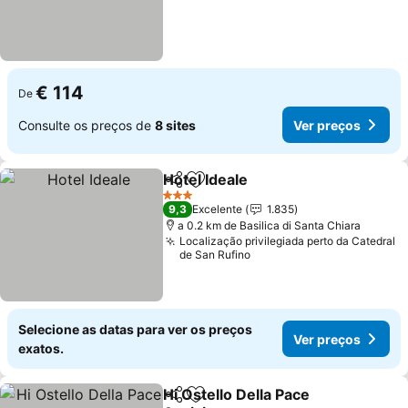
€ 114
De
Consulte os preços de
8 sites
Ver preços
Hotel Ideale
Partilhar
Adicionar aos favoritos
Ver preços
3 Estrelas
9,3
Excelente
1.835
a 0.2 km de Basilica di Santa Chiara
Localização privilegiada perto da Catedral
de San Rufino
Selecione as datas para ver os preços
Ver preços
exatos.
Hi Ostello Della Pace
Partilhar
Adicionar aos favoritos