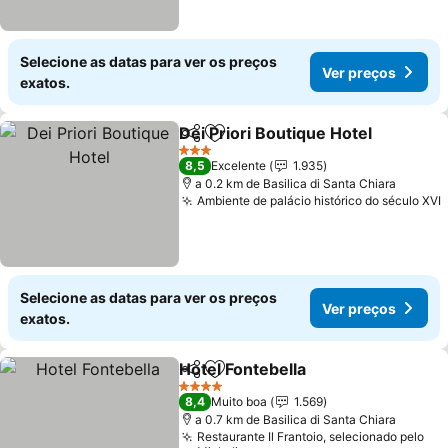
Selecione as datas para ver os preços
Ver preços
exatos.
Dei Priori Boutique Hotel
Partilhar
Adicionar aos favoritos
V
3 Estrelas
8,5
Excelente
1.935
a 0.2 km de Basilica di Santa Chiara
Ambiente de palácio histórico do século XVI
Selecione as datas para ver os preços
Ver preços
exatos.
Hotel Fontebella
Partilhar
Adicionar aos favoritos
Ver preço
4 Estrelas
8,4
Muito boa
1.569
a 0.7 km de Basilica di Santa Chiara
Restaurante Il Frantoio, selecionado pelo