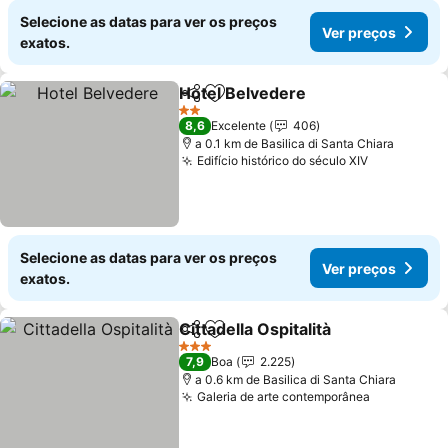
Selecione as datas para ver os preços
Ver preços
exatos.
Hotel Belvedere
Partilhar
Adicionar aos favoritos
Ver preço
2 Estrelas
8,6
Excelente
406
a 0.1 km de Basilica di Santa Chiara
Edifício histórico do século XIV
Ver preço
Selecione as datas para ver os preços
Ver preços
exatos.
Cittadella Ospitalità
Partilhar
Adicionar aos favoritos
Ver pr
3 Estrelas
7,9
Boa
2.225
a 0.6 km de Basilica di Santa Chiara
Galeria de arte contemporânea
Ver preço