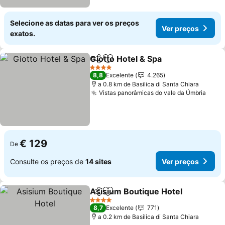
Selecione as datas para ver os preços
Ver preços
exatos.
Giotto Hotel & Spa
Partilhar
Adicionar aos favoritos
Ver pre
4 Estrelas
8,8
Excelente
4.265
a 0.8 km de Basilica di Santa Chiara
Vistas panorâmicas do vale da Úmbria
Ver 
€ 129
De
Consulte os preços de
14 sites
Ver preços
Asisium Boutique Hotel
Partilhar
Adicionar aos favoritos
Ve
4 Estrelas
8,7
Excelente
771
a 0.2 km de Basilica di Santa Chiara