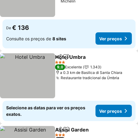
Michelin
€ 136
De
Consulte os preços de
8 sites
Ver preços
Hotel Umbra
Partilhar
Adicionar aos favoritos
Ver preços
3 Estrelas
9,0
Excelente
1.343
a 0.3 km de Basilica di Santa Chiara
Restaurante tradicional da Úmbria
Ver pre
Selecione as datas para ver os preços
Ver preços
exatos.
Assisi Garden
Partilhar
Adicionar aos favoritos
Ver preços
3 Estrelas