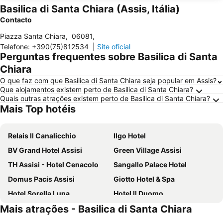
Basilica di Santa Chiara (Assis, Itália)
Contacto
Piazza Santa Chiara
,
06081
,
Telefone
:
+390(75)812534
|
Site oficial
Perguntas frequentes sobre Basilica di Santa
Chiara
O que faz com que Basilica di Santa Chiara seja popular em Assis?
Que alojamentos existem perto de Basilica di Santa Chiara?
Quais outras atrações existem perto de Basilica di Santa Chiara?
Mais Top hotéis
Relais Il Canalicchio
Ilgo Hotel
BV Grand Hotel Assisi
Green Village Assisi
TH Assisi - Hotel Cenacolo
Sangallo Palace Hotel
Domus Pacis Assisi
Giotto Hotel & Spa
Hotel Sorella Luna
Hotel Il Duomo
Mais atrações - Basilica di Santa Chiara
Hotel Bellavista
Hotel La Terrazza
Dal Moro Gallery Hotel
Hotel San Pietro