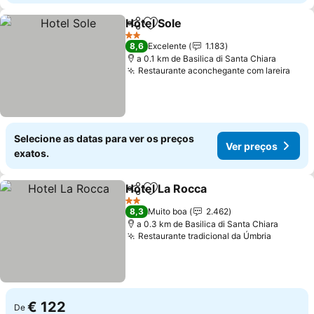
Hotel Sole
Partilhar
Adicionar aos favoritos
Ver preços
2 Estrelas
8,6
Excelente
1.183
a 0.1 km de Basilica di Santa Chiara
Restaurante aconchegante com lareira
Ver 
Selecione as datas para ver os preços
Ver preços
exatos.
Hotel La Rocca
Partilhar
Adicionar aos favoritos
Ver preços
2 Estrelas
8,3
Muito boa
2.462
a 0.3 km de Basilica di Santa Chiara
Restaurante tradicional da Úmbria
Ver pre
€ 122
De