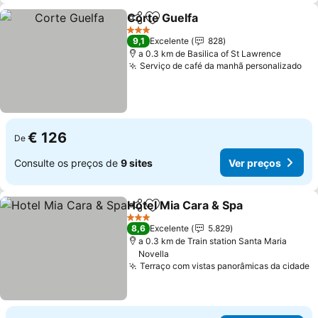
Corte Guelfa
Partilhar
Adicionar aos favoritos
3 Estrelas
9,1
Excelente
828
a 0.3 km de Basilica of St Lawrence
Serviço de café da manhã personalizado
€ 126
De
Consulte os preços de
9 sites
Ver preços
Hotel Mia Cara & Spa
Partilhar
Adicionar aos favoritos
3 Estrelas
8,6
Excelente
5.829
a 0.3 km de Train station Santa Maria
Novella
Terraço com vistas panorâmicas da cidade