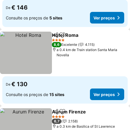
€ 146
De
Consulte os preços de
5 sites
Ver preços
Hotel Roma
Partilhar
Adicionar aos favoritos
4 Estrelas
8,6
Excelente
4.115
a 0.4 km de Train station Santa Maria
Novella
€ 130
De
Consulte os preços de
15 sites
Ver preços
Aurum Firenze
Partilhar
Adicionar aos favoritos
4 Estrelas
6,7
2.158
a 0.3 km de Basilica of St Lawrence