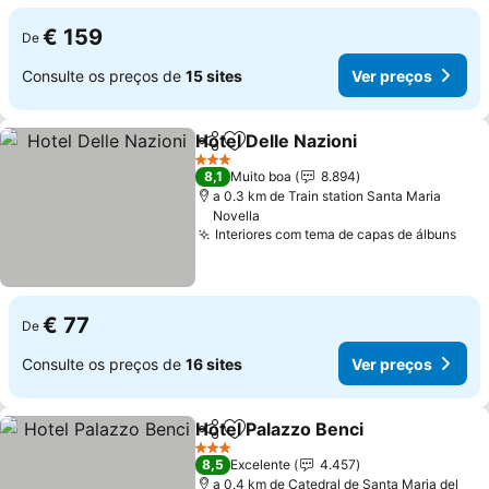
€ 159
De
Consulte os preços de
15 sites
Ver preços
Hotel Delle Nazioni
Partilhar
Adicionar aos favoritos
3 Estrelas
8,1
Muito boa
8.894
a 0.3 km de Train station Santa Maria
Novella
Interiores com tema de capas de álbuns
€ 77
De
Consulte os preços de
16 sites
Ver preços
Hotel Palazzo Benci
Partilhar
Adicionar aos favoritos
3 Estrelas
8,5
Excelente
4.457
a 0.4 km de Catedral de Santa Maria del