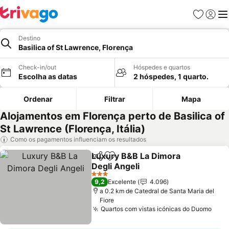
Favoritos
Iniciar
Me
Destino
Basilica of St Lawrence, Florença
Check-in/out
Hóspedes e quartos
Escolha as datas
2 hóspedes, 1 quarto.
Ordenar
Filtrar
Mapa
Alojamentos em Florença perto de Basilica of
St Lawrence (Florença, Itália)
Como os pagamentos influenciam os resultados
Luxury B&B La Dimora
Partilhar
Adicionar aos favoritos
Degli Angeli
3 Estrelas
9,2
Excelente
4.096
a 0.2 km de Catedral de Santa Maria del
Fiore
Quartos com vistas icónicas do Duomo