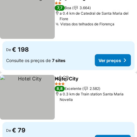
Partilhar
Adicionar aos favoritos
2 Estrelas
7,7
Boa
3.664
a 0.4 km de Catedral de Santa Maria del
Fiore
Vistas dos telhados de Florença
€ 198
De
Consulte os preços de
7 sites
Ver preços
Hotel City
Partilhar
Adicionar aos favoritos
3 Estrelas
8,8
Excelente
2.582
a 0.3 km de Train station Santa Maria
Novella
€ 79
De