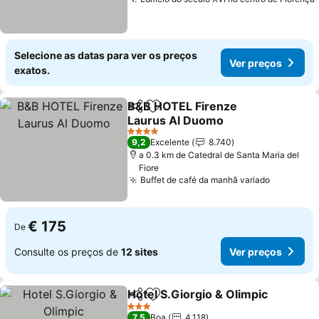
Selecione as datas para ver os preços
Ver preços
exatos.
B&B HOTEL Firenze
Partilhar
Adicionar aos favoritos
Laurus Al Duomo
4 Estrelas
9,2
Excelente
8.740
a 0.3 km de Catedral de Santa Maria del
Fiore
Buffet de café da manhã variado
€ 175
De
Consulte os preços de
12 sites
Ver preços
Hotel S.Giorgio & Olimpic
Partilhar
Adicionar aos favoritos
3 Estrelas
7,5
Boa
4.118