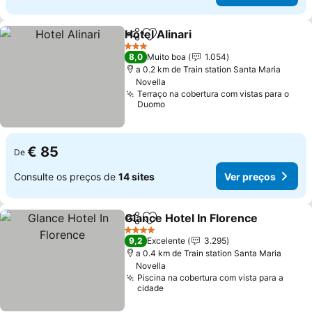
Hotel Alinari
Partilhar
Adicionar aos favoritos
3 Estrelas
8,0
Muito boa
1.054
a 0.2 km de Train station Santa Maria
Novella
Terraço na cobertura com vistas para o
Duomo
€ 85
De
Consulte os preços de
14 sites
Ver preços
Glance Hotel In Florence
Partilhar
Adicionar aos favoritos
4 Estrelas
9,2
Excelente
3.295
a 0.4 km de Train station Santa Maria
Novella
Piscina na cobertura com vista para a
cidade