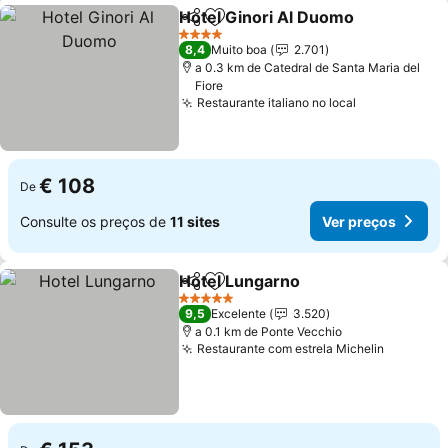
Hotel Ginori Al Duomo
Partilhar
Adicionar aos favoritos
4 Estrelas
8,4
Muito boa
2.701
a 0.3 km de Catedral de Santa Maria del
Fiore
Restaurante italiano no local
€ 108
De
Consulte os preços de
11 sites
Ver preços
Hotel Lungarno
Partilhar
Adicionar aos favoritos
5 Estrelas
9,5
Excelente
3.520
a 0.1 km de Ponte Vecchio
Restaurante com estrela Michelin