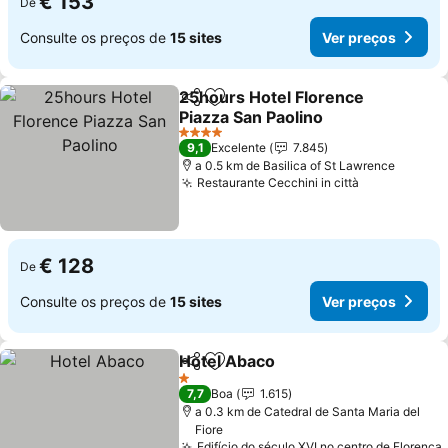
€ 153
De
Consulte os preços de
15 sites
Ver preços
25hours Hotel Florence
Partilhar
Adicionar aos favoritos
Piazza San Paolino
4 Estrelas
9,1
Excelente
7.845
a 0.5 km de Basilica of St Lawrence
Restaurante Cecchini in città
€ 128
De
Consulte os preços de
15 sites
Ver preços
Hotel Abaco
Partilhar
Adicionar aos favoritos
1 Estrelas
7,7
Boa
1.615
a 0.3 km de Catedral de Santa Maria del
Fiore
Edifício do século XVI no centro de Florença