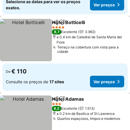
Selecione as datas para ver os preços
Ver preços
exatos.
Hotel Botticelli
Partilhar
Adicionar aos favoritos
4 Estrelas
8,7
Excelente
3.962
a 0.4 km de Catedral de Santa Maria del
Fiore
Terraço na cobertura com vista para a
cidade
€ 110
De
Consulte os preços de
17 sites
Ver preços
Hotel Adamas
Partilhar
Adicionar aos favoritos
3 Estrelas
9,2
Excelente
1.513
a 0.2 km de Basilica of St Lawrence
Quartos espaçosos, limpos e modernos