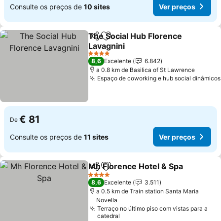
Consulte os preços de
10 sites
Ver preços
The Social Hub Florence
Partilhar
Adicionar aos favoritos
Lavagnini
4 Estrelas
8,6
Excelente
6.842
a 0.8 km de Basilica of St Lawrence
Espaço de coworking e hub social dinâmicos
€ 81
De
Consulte os preços de
11 sites
Ver preços
Mh Florence Hotel & Spa
Partilhar
Adicionar aos favoritos
4 Estrelas
8,6
Excelente
3.511
a 0.5 km de Train station Santa Maria
Novella
Terraço no último piso com vistas para a
catedral