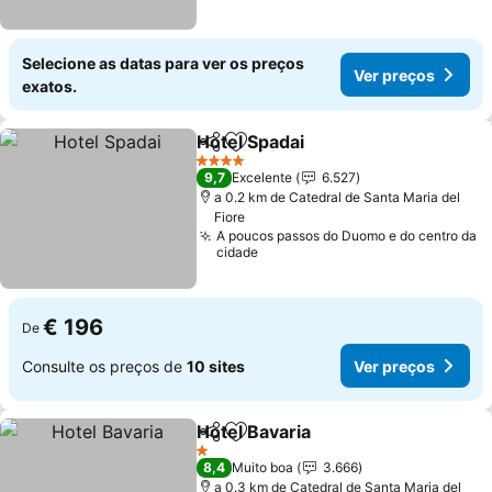
Selecione as datas para ver os preços
Ver preços
exatos.
Hotel Spadai
Partilhar
Adicionar aos favoritos
4 Estrelas
9,7
Excelente
6.527
a 0.2 km de Catedral de Santa Maria del
Fiore
A poucos passos do Duomo e do centro da
cidade
€ 196
De
Consulte os preços de
10 sites
Ver preços
Hotel Bavaria
Partilhar
Adicionar aos favoritos
1 Estrelas
8,4
Muito boa
3.666
a 0.3 km de Catedral de Santa Maria del