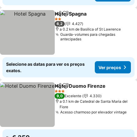
Hotel Spagna
Partilhar
Adicionar aos favoritos
2 Estrelas
6,2
4.427
a 0.2 km de Basilica of St Lawrence
Guarda-volumes para chegadas
antecipadas
Selecione as datas para ver os preços
Ver preços
exatos.
Hotel Duomo Firenze
Partilhar
Adicionar aos favoritos
3 Estrelas
9,0
Excelente
4.330
a 0.1 km de Catedral de Santa Maria del
Fiore
Acesso charmoso por elevador vintage