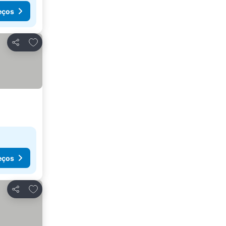
eços
Adicionar aos favoritos
Partilhar
eços
Adicionar aos favoritos
Partilhar