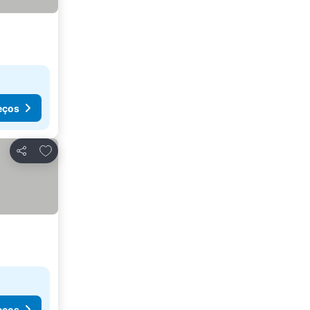
eços
Adicionar aos favoritos
Partilhar
eços