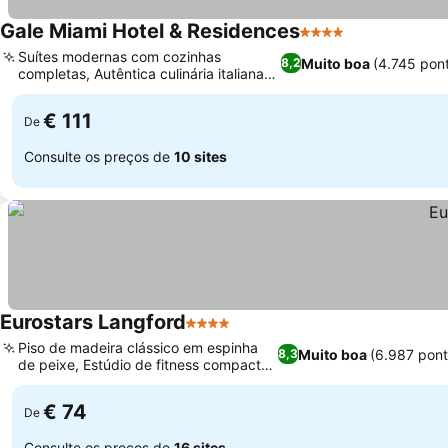
Gale Miami Hotel & Residences
4 Estrelas
Suítes modernas com cozinhas
Muito boa
(4.745 pon
8,2
completas, Autêntica culinária italiana
no Casa Gianna
€ 111
De
Consulte os preços de
10 sites
Eurostars Langford
4 Estrelas
Piso de madeira clássico em espinha
Muito boa
(6.987 pon
8,3
de peixe, Estúdio de fitness compacto
no local
€ 74
De
Consulte os preços de
16 sites