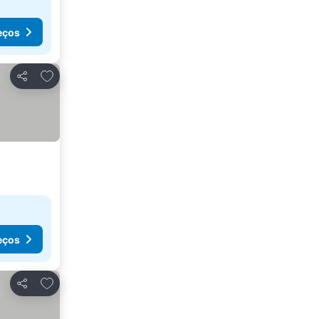
eços
Adicionar aos favoritos
Partilhar
eços
Adicionar aos favoritos
Partilhar