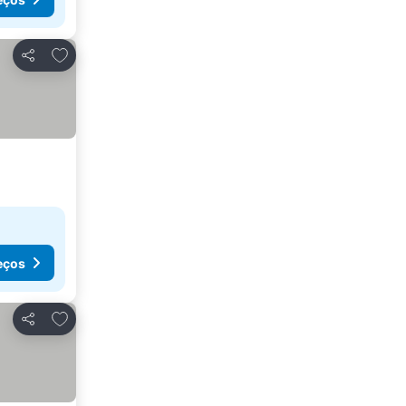
Adicionar aos favoritos
Partilhar
eços
Adicionar aos favoritos
Partilhar