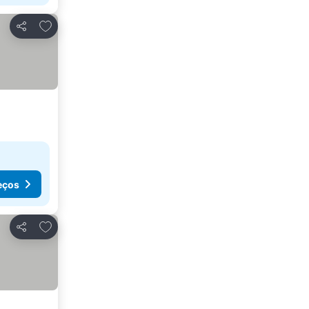
Adicionar aos favoritos
Partilhar
eços
Adicionar aos favoritos
Partilhar