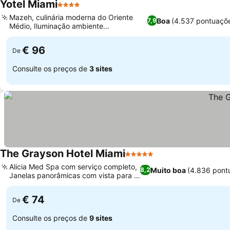
Yotel Miami
4 Estrelas
Mazeh, culinária moderna do Oriente
Boa
(4.537 pontuaçõ
7,9
Médio, Iluminação ambiente
personalizável
€ 96
De
Consulte os preços de
3 sites
The Grayson Hotel Miami
5 Estrelas
Alicia Med Spa com serviço completo,
Muito boa
(4.836 pont
8,2
Janelas panorâmicas com vista para a
baía
€ 74
De
Consulte os preços de
9 sites