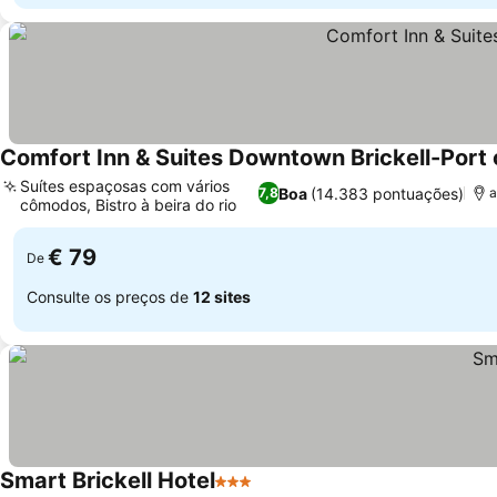
Comfort Inn & Suites Downtown Brickell-Port 
Suítes espaçosas com vários
Boa
(14.383 pontuações)
7,8
a
cômodos, Bistro à beira do rio
€ 79
De
Consulte os preços de
12 sites
Smart Brickell Hotel
3 Estrelas