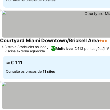
Courtyard Miami Downtown/Brickell Area
3 Estr
Bistro e Starbucks no local,
Muito boa
(7.413 pontuações)
8,3
Piscina externa aquecida
€ 111
De
Consulte os preços de
11 sites