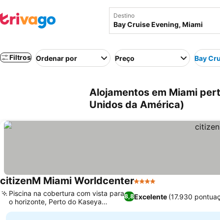
Destino
Filtros
Ordenar por
Preço
Bay Cru
Alojamentos em Miami pert
Unidos da América)
citizenM Miami Worldcenter
4 Estrelas
Piscina na cobertura com vista para
Excelente
(17.930 pontua
8,8
o horizonte, Perto do Kaseya
Center