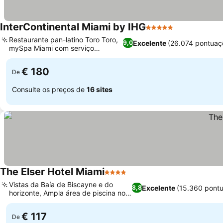
InterContinental Miami by IHG
5 Estrelas
Restaurante pan-latino Toro Toro,
Excelente
(26.074 pontuaç
9,0
mySpa Miami com serviço
completo
€ 180
De
Consulte os preços de
16 sites
The Elser Hotel Miami
4 Estrelas
Vistas da Baía de Biscayne e do
Excelente
(15.360 pont
8,8
horizonte, Ampla área de piscina no
10º andar
€ 117
De