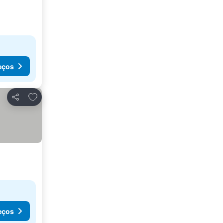
eços
Adicionar aos favoritos
Partilhar
eços