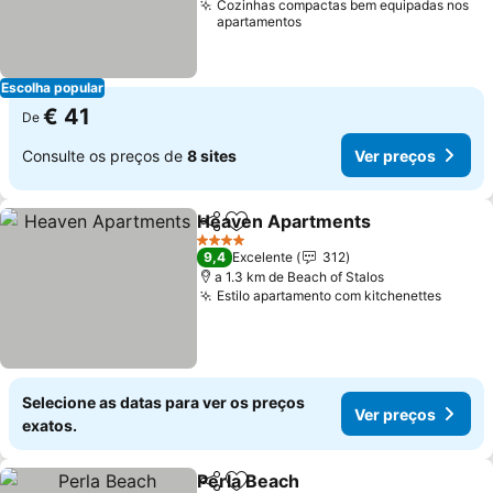
Cozinhas compactas bem equipadas nos
apartamentos
Escolha popular
€ 41
De
Consulte os preços de
8 sites
Ver preços
Heaven Apartments
Partilhar
Adicionar aos favoritos
4 Estrelas
9,4
Excelente
312
a 1.3 km de Beach of Stalos
Estilo apartamento com kitchenettes
Selecione as datas para ver os preços
Ver preços
exatos.
Perla Beach
Partilhar
Adicionar aos favoritos