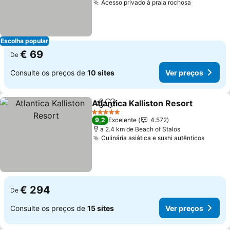
Acesso privado à praia rochosa
Escolha popular
€ 69
De
Consulte os preços de
10 sites
Ver preços
Atlantica Kalliston Resort
Partilhar
Adicionar aos favoritos
5 Estrelas
9,2
Excelente
4.572
a 2.4 km de Beach of Stalos
Culinária asiática e sushi autênticos
€ 294
De
Consulte os preços de
15 sites
Ver preços