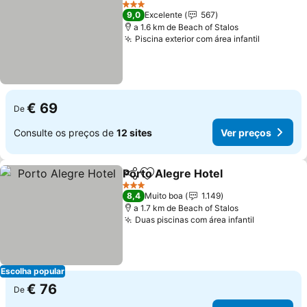
3 Estrelas
9,0
Excelente
567
a 1.6 km de Beach of Stalos
Piscina exterior com área infantil
€ 69
De
Consulte os preços de
12 sites
Ver preços
Porto Alegre Hotel
Partilhar
Adicionar aos favoritos
3 Estrelas
8,4
Muito boa
1.149
a 1.7 km de Beach of Stalos
Duas piscinas com área infantil
Escolha popular
€ 76
De