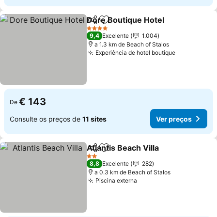
Dore Boutique Hotel
Partilhar
Adicionar aos favoritos
4 Estrelas
9,4
Excelente
1.004
a 1.3 km de Beach of Stalos
Experiência de hotel boutique
€ 143
De
Consulte os preços de
11 sites
Ver preços
Atlantis Beach Villa
Partilhar
Adicionar aos favoritos
2 Estrelas
8,8
Excelente
282
a 0.3 km de Beach of Stalos
Piscina externa