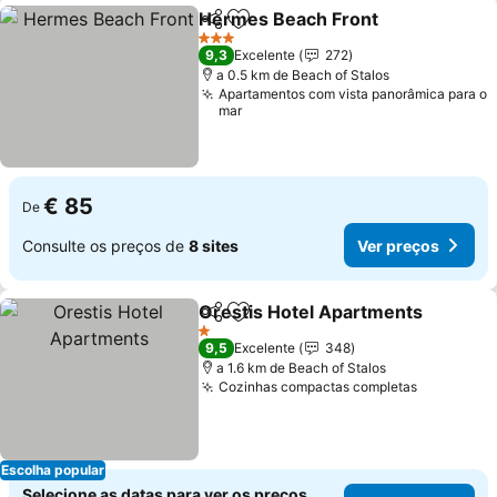
Hermes Beach Front
Partilhar
Adicionar aos favoritos
3 Estrelas
9,3
Excelente
272
a 0.5 km de Beach of Stalos
Apartamentos com vista panorâmica para o
mar
€ 85
De
Consulte os preços de
8 sites
Ver preços
Orestis Hotel Apartments
Partilhar
Adicionar aos favoritos
1 Estrelas
9,5
Excelente
348
a 1.6 km de Beach of Stalos
Cozinhas compactas completas
Escolha popular
Selecione as datas para ver os preços