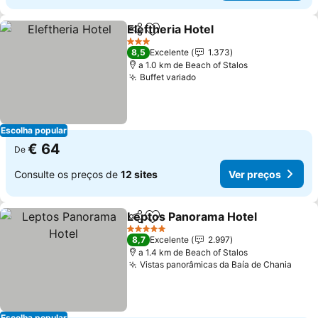
Eleftheria Hotel
Partilhar
Adicionar aos favoritos
3 Estrelas
8,5
Excelente
1.373
a 1.0 km de Beach of Stalos
Buffet variado
Escolha popular
€ 64
De
Consulte os preços de
12 sites
Ver preços
Leptos Panorama Hotel
Partilhar
Adicionar aos favoritos
5 Estrelas
8,7
Excelente
2.997
a 1.4 km de Beach of Stalos
Vistas panorâmicas da Baía de Chania
Escolha popular