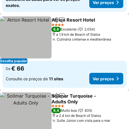
Ver preços
exatos.
Atrion Resort Hotel
Partilhar
Adicionar aos favoritos
4 Estrelas
8,6
Excelente
2.054
a 1.9 km de Beach of Stalos
Culinária cretense e mediterrânea
Escolha popular
€ 66
De
Consulte os preços de
11 sites
Ver preços
Solimar Turquoise -
Partilhar
Adicionar aos favoritos
Adults Only
4 Estrelas
8,4
Muito boa
835
a 2.4 km de Beach of Stalos
Suíte Júnior com vista para o mar