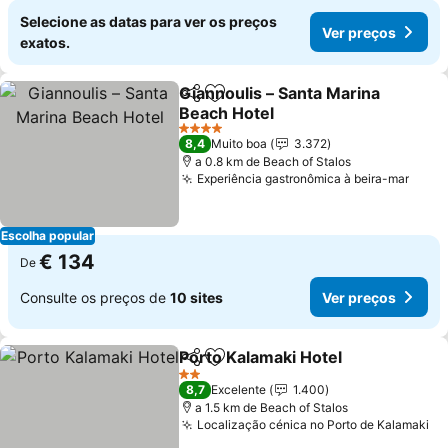
Selecione as datas para ver os preços
Ver preços
exatos.
Giannoulis – Santa Marina
Partilhar
Adicionar aos favoritos
Beach Hotel
4 Estrelas
8,4
Muito boa
3.372
a 0.8 km de Beach of Stalos
Experiência gastronômica à beira-mar
Escolha popular
€ 134
De
Consulte os preços de
10 sites
Ver preços
Porto Kalamaki Hotel
Partilhar
Adicionar aos favoritos
2 Estrelas
8,7
Excelente
1.400
a 1.5 km de Beach of Stalos
Localização cénica no Porto de Kalamaki