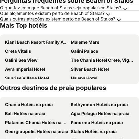
Perguntas frequentes sobre Beach of Stalos
O que faz com que Beach of Stalos seja popular em Stalos?
Que alojamentos existem perto de Beach of Stalos?
Quais outras atrações existem perto de Beach of Stalos?
Mais Top hotéis
Kiani Beach Resort Family All-Inclusive
Maleme Mare
Creta Vitalis
Galini Palace
Galini Sea View
The Chania Hotel Crete, Vignette Collection
Avra Imperial Hotel
Silver Beach Hotel
Sunrise Village Hotel
Halepa Hotel
Outros destinos de praia populares
Areti Suites
Myrion Beach Resort & Spa - Adults Only
Euphoria Resort
Mrs Chryssana Beach Hotel
Chania Hotéis na praia
Rethymnon Hotéis na praia
Porto Kalamaki Hotel
Oasis Guesthouse
Bali Hotéis na praia
Agia Pelagia Hotéis na praia
Eleftheria Hotel
Castro Beach Hotel
Platanias Chania Hotéis na praia
Panormo Hotéis na praia
Royal Sun
Danaos Hotel
Georgioupolis Hotéis na praia
Stalos Hotéis na praia
Anais Collection Hotels & Suites
Chania Flair Boutique Hotel, Tapestry Collection by Hilton