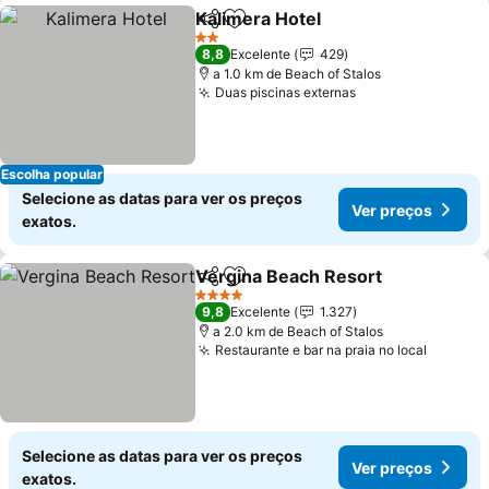
Kalimera Hotel
Partilhar
Adicionar aos favoritos
2 Estrelas
8,8
Excelente
429
a 1.0 km de Beach of Stalos
Duas piscinas externas
Escolha popular
Selecione as datas para ver os preços
Ver preços
exatos.
Vergina Beach Resort
Partilhar
Adicionar aos favoritos
4 Estrelas
9,8
Excelente
1.327
a 2.0 km de Beach of Stalos
Restaurante e bar na praia no local
Selecione as datas para ver os preços
Ver preços
exatos.