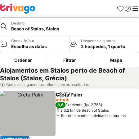
Favoritos
Iniciar
Me
Destino
Beach of Stalos, Stalos
Check-in/out
Hóspedes e quartos
Escolha as datas
2 hóspedes, 1 quarto.
Ordenar
Filtrar
Mapa
Alojamentos em Stalos perto de Beach of
Stalos (Stalos, Grécia)
Como os pagamentos influenciam os resultados
Creta Palm
Partilhar
Adicionar aos favoritos
4 Estrelas
8,6
Excelente
2.753
a 0.2 km de Beach of Stalos
Entretenimento e atividades noturnas
Escolha popular