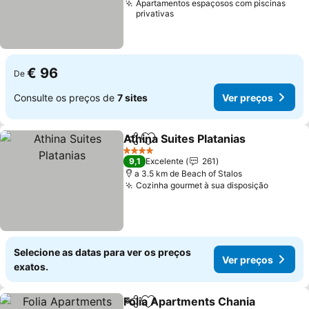
Apartamentos espaçosos com piscinas
privativas
€ 96
De
Consulte os preços de
7 sites
Ver preços
Athina Suites Platanias
Partilhar
Adicionar aos favoritos
4 Estrelas
9,1
Excelente
261
a 3.5 km de Beach of Stalos
Cozinha gourmet à sua disposição
Selecione as datas para ver os preços
Ver preços
exatos.
Folia Apartments Chania
Partilhar
Adicionar aos favoritos