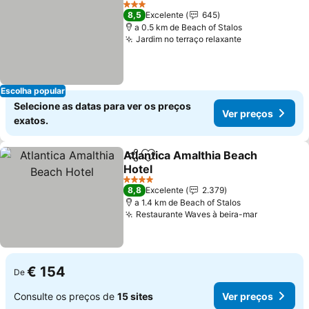
3 Estrelas
8,5
Excelente
645
a 0.5 km de Beach of Stalos
Jardim no terraço relaxante
Escolha popular
Selecione as datas para ver os preços
Ver preços
exatos.
Atlantica Amalthia Beach
Partilhar
Adicionar aos favoritos
Hotel
4 Estrelas
8,8
Excelente
2.379
a 1.4 km de Beach of Stalos
Restaurante Waves à beira-mar
€ 154
De
Consulte os preços de
15 sites
Ver preços