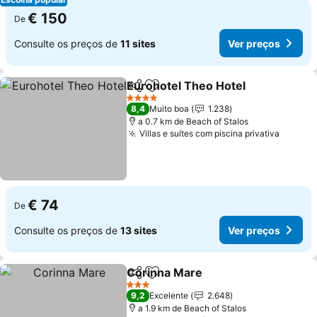
€ 150
De
Consulte os preços de
11 sites
Ver preços
Eurohotel Theo Hotel
Partilhar
Adicionar aos favoritos
4 Estrelas
8,4
Muito boa
1.238
a 0.7 km de Beach of Stalos
Villas e suítes com piscina privativa
€ 74
De
Consulte os preços de
13 sites
Ver preços
Corinna Mare
Partilhar
Adicionar aos favoritos
3 Estrelas
9,2
Excelente
2.648
a 1.9 km de Beach of Stalos