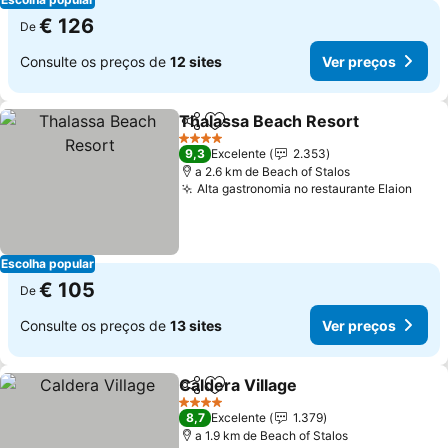
€ 126
De
Consulte os preços de
12 sites
Ver preços
Thalassa Beach Resort
Partilhar
Adicionar aos favoritos
4 Estrelas
9,3
Excelente
2.353
a 2.6 km de Beach of Stalos
Alta gastronomia no restaurante Elaion
Escolha popular
€ 105
De
Consulte os preços de
13 sites
Ver preços
Caldera Village
Partilhar
Adicionar aos favoritos
4 Estrelas
8,7
Excelente
1.379
a 1.9 km de Beach of Stalos