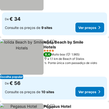
€ 34
De
Consulte os preços de
9 sites
Ver preços
Iolida Beach by Smile
Partilhar
Adicionar aos favoritos
Hotels
4 Estrelas
8,4
Muito boa
1.965
a 1.1 km de Beach of Stalos
Ponte única com passadiço de vidro
Escolha popular
€ 56
De
Consulte os preços de
10 sites
Ver preços
Pegasus Hotel
Partilhar
Adicionar aos favoritos