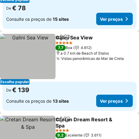
€ 78
De
Consulte os preços de
15 sites
Ver preços
Galini Sea View
Partilhar
Adicionar aos favoritos
5 Estrelas
7,7
Boa
4.612
a 0.7 km de Beach of Stalos
Vistas panorâmicas do Mar de Creta
Escolha popular
€ 139
De
Consulte os preços de
13 sites
Ver preços
Cretan Dream Resort &
Partilhar
Adicionar aos favoritos
Spa
4 Estrelas
9,2
Excelente
3.611