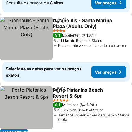
Consulte os preços de
8 sites
Ver preços
Giannoulis - Santa Marina
Partilhar
Adicionar aos favoritos
Plaza (Adults Only)
4 Estrelas
9,1
Excelente
1.671
a 1.1 km de Beach of Stalos
Restaurante Azzuro à la carte à beira-mar
Selecione as datas para ver os preços
Ver preços
exatos.
Porto Platanias Beach
Partilhar
Adicionar aos favoritos
Resort & Spa
5 Estrelas
8,1
Muito boa
5.081
a 3.2 km de Beach of Stalos
Jantar panorâmico com vista para o Mar de
Creta
Escolha popular