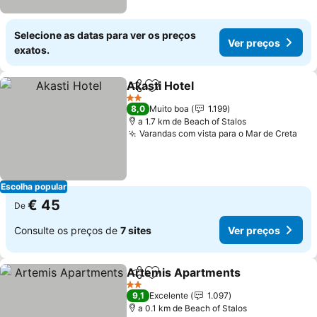
Selecione as datas para ver os preços
Ver preços
exatos.
Akasti Hotel
Partilhar
Adicionar aos favoritos
2 Estrelas
8,0
Muito boa
1.199
a 1.7 km de Beach of Stalos
Varandas com vista para o Mar de Creta
Escolha popular
€ 45
De
Consulte os preços de
7 sites
Ver preços
Artemis Apartments
Partilhar
Adicionar aos favoritos
2 Estrelas
9,1
Excelente
1.097
a 0.1 km de Beach of Stalos