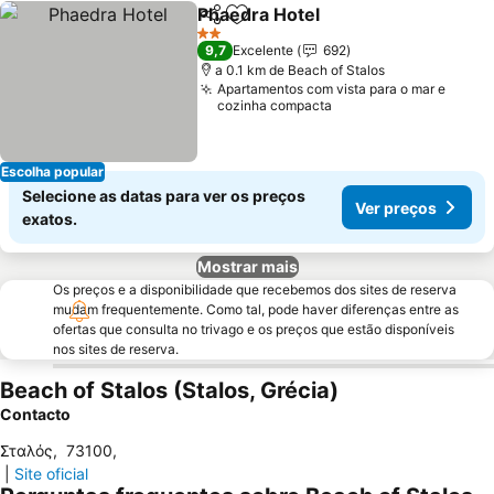
Phaedra Hotel
Partilhar
Adicionar aos favoritos
2 Estrelas
9,7
Excelente
692
a 0.1 km de Beach of Stalos
Apartamentos com vista para o mar e
cozinha compacta
Escolha popular
Selecione as datas para ver os preços
Ver preços
exatos.
Mostrar mais
Os preços e a disponibilidade que recebemos dos sites de reserva
mudam frequentemente. Como tal, pode haver diferenças entre as
ofertas que consulta no trivago e os preços que estão disponíveis
nos sites de reserva.
Beach of Stalos (Stalos, Grécia)
Contacto
Σταλός
,
73100
,
|
Site oficial