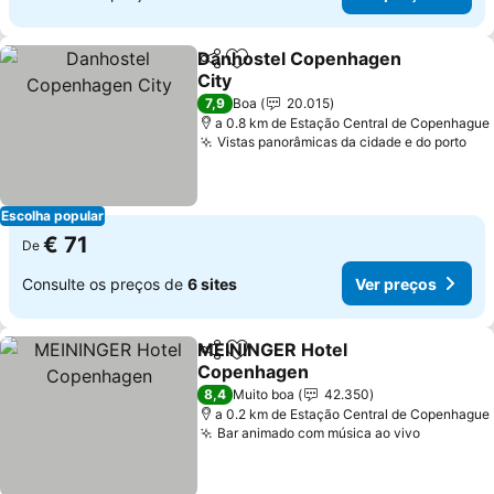
Danhostel Copenhagen
Partilhar
Adicionar aos favoritos
City
7,9
Boa
20.015
a 0.8 km de Estação Central de Copenhague
Vistas panorâmicas da cidade e do porto
Escolha popular
€ 71
De
Consulte os preços de
6 sites
Ver preços
MEININGER Hotel
Partilhar
Adicionar aos favoritos
Copenhagen
8,4
Muito boa
42.350
a 0.2 km de Estação Central de Copenhague
Bar animado com música ao vivo