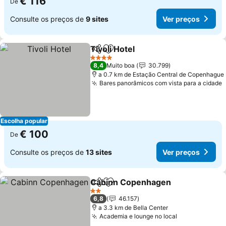
€ 116
De
Consulte os preços de
9 sites
Ver preços
Tivoli Hotel
Partilhar
Adicionar aos favoritos
4 Estrelas
8,4
Muito boa
30.799
a 0.7 km de Estação Central de Copenhague
Bares panorâmicos com vista para a cidade
Escolha popular
€ 100
De
Consulte os preços de
13 sites
Ver preços
Cabinn Copenhagen
Partilhar
Adicionar aos favoritos
2 Estrelas
6,8
46.157
a 3.3 km de Bella Center
Academia e lounge no local