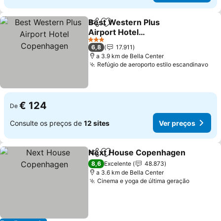
Best Western Plus
Partilhar
Adicionar aos favoritos
Airport Hotel
Copenhagen
3 Estrelas
6,8
17.911
a 3.9 km de Bella Center
Refúgio de aeroporto estilo escandinavo
€ 124
De
Consulte os preços de
12 sites
Ver preços
Next House Copenhagen
Partilhar
Adicionar aos favoritos
8,6
Excelente
48.873
a 3.6 km de Bella Center
Cinema e yoga de última geração