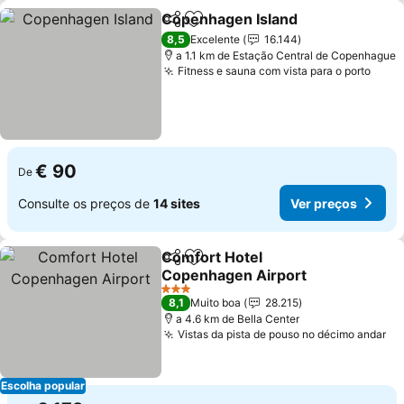
Copenhagen Island
Partilhar
Adicionar aos favoritos
8,5
Excelente
16.144
a 1.1 km de Estação Central de Copenhague
Fitness e sauna com vista para o porto
€ 90
De
Consulte os preços de
14 sites
Ver preços
Comfort Hotel
Partilhar
Adicionar aos favoritos
Copenhagen Airport
3 Estrelas
8,1
Muito boa
28.215
a 4.6 km de Bella Center
Vistas da pista de pouso no décimo andar
Escolha popular