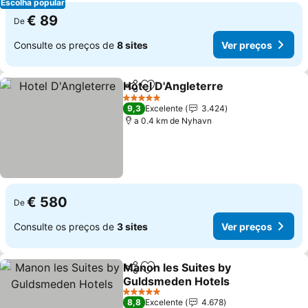
Escolha popular
€ 89
De
Consulte os preços de
8 sites
Ver preços
Hotel D'Angleterre
Partilhar
Adicionar aos favoritos
5 Estrelas
9,3
Excelente
3.424
a 0.4 km de Nyhavn
€ 580
De
Consulte os preços de
3 sites
Ver preços
Manon les Suites by
Partilhar
Adicionar aos favoritos
Guldsmeden Hotels
5 Estrelas
8,8
Excelente
4.678