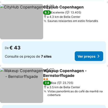
CityHub Copenhagen
Partilhar
Adicionar aos favoritos
9,3
Excelente
13.405
a 4.3 km de Bella Center
Saunas relaxantes em estilo finlandês
€ 43
De
Consulte os preços de
7 sites
Ver preços
Wakeup Copenhagen -
Partilhar
Adicionar aos favoritos
Bernstorffsgade
2 Estrelas
7,8
Boa
23.705
a 3.5 km de Bella Center
Vistas panorâmicas do café da manhã na
cobertura