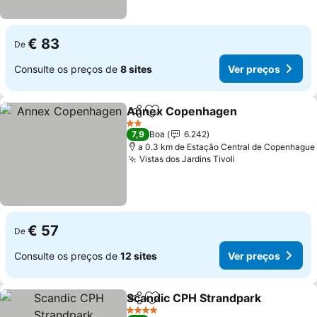
€ 83
De
Consulte os preços de
8 sites
Ver preços
Annex Copenhagen
Partilhar
Adicionar aos favoritos
2 Estrelas
7,9
Boa
6.242
a 0.3 km de Estação Central de Copenhague
Vistas dos Jardins Tivoli
€ 57
De
Consulte os preços de
12 sites
Ver preços
Scandic CPH Strandpark
Partilhar
Adicionar aos favoritos
4 Estrelas