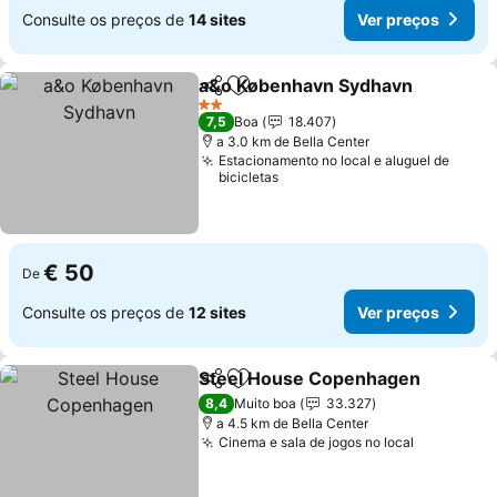
Consulte os preços de
14 sites
Ver preços
a&o København Sydhavn
Partilhar
Adicionar aos favoritos
2 Estrelas
7,5
Boa
18.407
a 3.0 km de Bella Center
Estacionamento no local e aluguel de
bicicletas
€ 50
De
Consulte os preços de
12 sites
Ver preços
Steel House Copenhagen
Partilhar
Adicionar aos favoritos
8,4
Muito boa
33.327
a 4.5 km de Bella Center
Cinema e sala de jogos no local