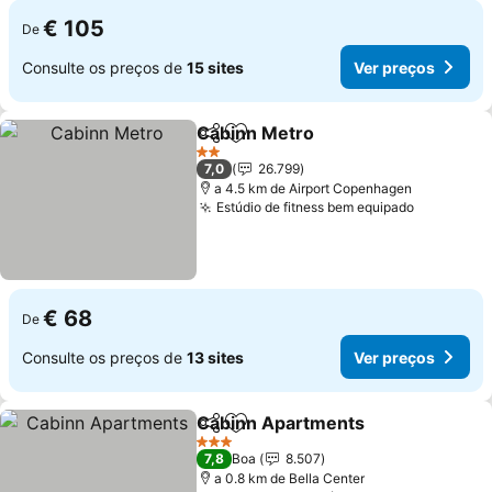
€ 105
De
Consulte os preços de
15 sites
Ver preços
Cabinn Metro
Partilhar
Adicionar aos favoritos
2 Estrelas
7,0
26.799
a 4.5 km de Airport Copenhagen
Estúdio de fitness bem equipado
€ 68
De
Consulte os preços de
13 sites
Ver preços
Cabinn Apartments
Partilhar
Adicionar aos favoritos
3 Estrelas
7,8
Boa
8.507
a 0.8 km de Bella Center