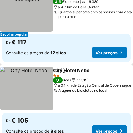
8,5
Excelente
16.380
a 4.7 km de Bella Center
Quartos superiores com banheiras com vista
para o mar
Escolha popular
€ 117
De
Consulte os preços de
12 sites
Ver preços
City Hotel Nebo
Partilhar
Adicionar aos favoritos
2 Estrelas
7,6
Boa
11.919
a 0.1 km de Estação Central de Copenhague
Aluguer de bicicletas no local
€ 105
De
Consulte os preços de
8 sites
Ver preços