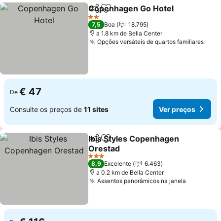
Copenhagen Go Hotel
Partilhar
Adicionar aos favoritos
2 Estrelas
7,5
Boa
18.795
a 1.8 km de Bella Center
Opções versáteis de quartos familiares
€ 47
De
Consulte os preços de
11 sites
Ver preços
Ibis Styles Copenhagen
Partilhar
Adicionar aos favoritos
Orestad
3 Estrelas
8,9
Excelente
6.463
a 0.2 km de Bella Center
Assentos panorâmicos na janela