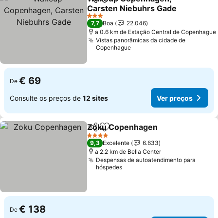
Partilhar
Adicionar aos favoritos
Carsten Niebuhrs Gade
3 Estrelas
7,7
Boa
22.046
a 0.6 km de Estação Central de Copenhague
Vistas panorâmicas da cidade de
Copenhague
€ 69
De
Consulte os preços de
12 sites
Ver preços
Zoku Copenhagen
Partilhar
Adicionar aos favoritos
4 Estrelas
9,3
Excelente
6.633
a 2.2 km de Bella Center
Despensas de autoatendimento para
hóspedes
€ 138
De