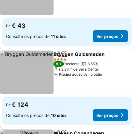
€ 43
De
Consulte os preços de
11 sites
Ver preços
Bryggen Guldsmeden
Partilhar
Adicionar aos favoritos
4 Estrelas
9,1
Excelente
6.553
a 2.8 km de Bella Center
Piscina aquecida no pátio
€ 124
De
Consulte os preços de
10 sites
Ver preços
Wakeup Copenhagen,