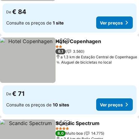
€ 84
De
Consulte os preços de
1 site
Ver preços
Hotel Copenhagen
Partilhar
Adicionar aos favoritos
2 Estrelas
6,1
3.560
a 1.3 km de Estação Central de Copenhague
Aluguel de bicicletas no local
€ 71
De
Consulte os preços de
10 sites
Ver preços
Scandic Spectrum
Partilhar
Adicionar aos favoritos
4 Estrelas
8,0
Muito boa
14.775
a 3.6 km de Bella Center