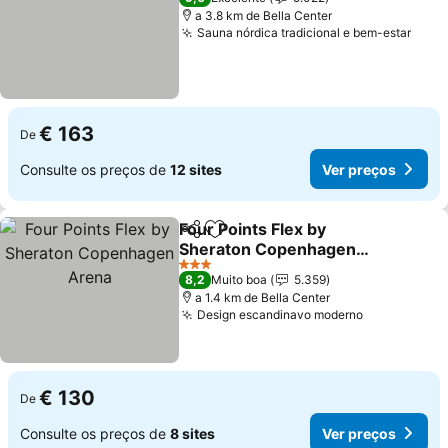
a 3.8 km de Bella Center
Sauna nórdica tradicional e bem-estar
€ 163
De
Consulte os preços de
12 sites
Ver preços
Four Points Flex by
Partilhar
Adicionar aos favoritos
Sheraton Copenhagen
Arena
3 Estrelas
8,2
Muito boa
5.359
a 1.4 km de Bella Center
Design escandinavo moderno
€ 130
De
Consulte os preços de
8 sites
Ver preços