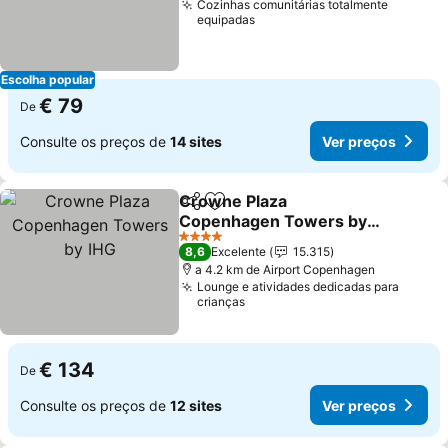
Cozinhas comunitárias totalmente
equipadas
Escolha popular
€ 79
De
Consulte os preços de
14 sites
Ver preços
Crowne Plaza
Partilhar
Adicionar aos favoritos
Copenhagen Towers by
IHG
4 Estrelas
8,6
Excelente
15.315
a 4.2 km de Airport Copenhagen
Lounge e atividades dedicadas para
crianças
€ 134
De
Consulte os preços de
12 sites
Ver preços