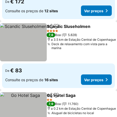
€ 172
De
Consulte os preços de
12 sites
Ver preços
Scandic Sluseholmen
Partilhar
Adicionar aos favoritos
4 Estrelas
7,8
Boa
5.828
a 3.5 km de Estação Central de Copenhague
Deck de relaxamento com vista para a
marina
€ 83
De
Consulte os preços de
16 sites
Ver preços
Go Hotel Saga
Partilhar
Adicionar aos favoritos
2 Estrelas
7,9
Boa
11.760
a 0.2 km de Estação Central de Copenhague
Aluguel de bicicletas no local