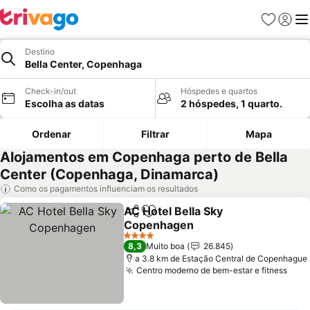
Favoritos
Iniciar
Me
Destino
Bella Center, Copenhaga
Check-in/out
Hóspedes e quartos
Escolha as datas
2 hóspedes, 1 quarto.
Ordenar
Filtrar
Mapa
Alojamentos em Copenhaga perto de Bella
Center (Copenhaga, Dinamarca)
Como os pagamentos influenciam os resultados
AC Hotel Bella Sky
Partilhar
Adicionar aos favoritos
Copenhagen
4 Estrelas
8,3
Muito boa
26.845
a 3.8 km de Estação Central de Copenhague
Centro moderno de bem-estar e fitness