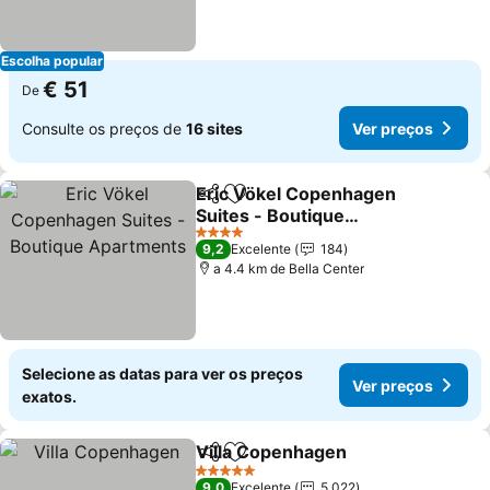
Escolha popular
€ 51
De
Consulte os preços de
16 sites
Ver preços
Eric Vökel Copenhagen
Partilhar
Adicionar aos favoritos
Suites - Boutique
Apartments
4 Estrelas
9,2
Excelente
184
a 4.4 km de Bella Center
Selecione as datas para ver os preços
Ver preços
exatos.
Villa Copenhagen
Partilhar
Adicionar aos favoritos
5 Estrelas
9,0
Excelente
5.022