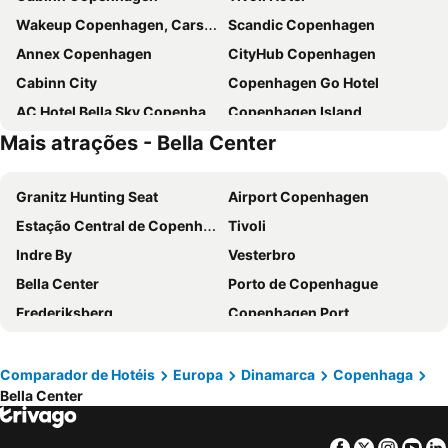
Wakeup Copenhagen, Carsten Niebuhrs Gade
Scandic Copenhagen
Annex Copenhagen
CityHub Copenhagen
Cabinn City
Copenhagen Go Hotel
AC Hotel Bella Sky Copenhagen
Copenhagen Island
Mais atrações - Bella Center
Go Hotel Saga
Cabinn Metro
Scandic Spectrum
Absalon Hotel
Granitz Hunting Seat
Airport Copenhagen
City Hotel Nebo
Wakeup Copenhagen - Bernstorffsgade
Estação Central de Copenhague
Tivoli
Crowne Plaza Copenhagen Towers by IHG
a&o København Sydhavn
Indre By
Vesterbro
Wakeup Copenhagen Borgergade
Hotel Alexandra
Bella Center
Porto de Copenhague
a&o København Nørrebro
NH Collection Copenhagen
Frederiksberg
Copenhagen Port
Scandic Webers
The Square
Malmö Centralstation
Østerbro
Scandic Palace Hotel
Scandic Sydhavnen
Islands Brygge
Nørrebro
where to sleep
Good Morning City Copenhagen Star
Comparador de Hotéis
Europa
Dinamarca
Copenhaga
Bella Center
Nyhavn
Catedral de Århus
Hotel Copenhagen
Cabinn Scandinavia
Parken Stadium
Ørestad
Go Hotel Østerport
Comfort Hotel Vesterbro
Facebook
Twitter
Insta
Yo