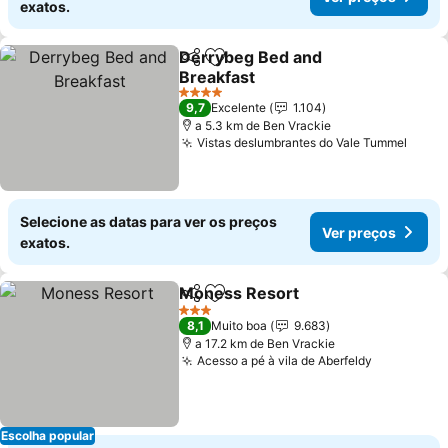
exatos.
Derrybeg Bed and
Partilhar
Adicionar aos favoritos
Breakfast
Ver preços
4 Estrelas
9,7
Excelente
1.104
a 5.3 km de Ben Vrackie
Vistas deslumbrantes do Vale Tummel
Ver p
Selecione as datas para ver os preços
Ver preços
exatos.
Moness Resort
Partilhar
Adicionar aos favoritos
Ver preços
3 Estrelas
8,1
Muito boa
9.683
a 17.2 km de Ben Vrackie
Acesso a pé à vila de Aberfeldy
Ver preço
Escolha popular