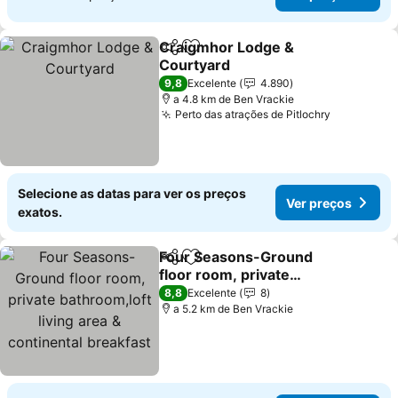
Craigmhor Lodge &
Partilhar
Adicionar aos favoritos
Courtyard
Ver preços
9,8
Excelente
4.890
a 4.8 km de Ben Vrackie
Perto das atrações de Pitlochry
Ver preço
Selecione as datas para ver os preços
Ver preços
exatos.
Four Seasons-Ground
Partilhar
Adicionar aos favoritos
floor room, private
bathroom,loft living area
Ver preços
8,8
Excelente
8
& continental breakfast
a 5.2 km de Ben Vrackie