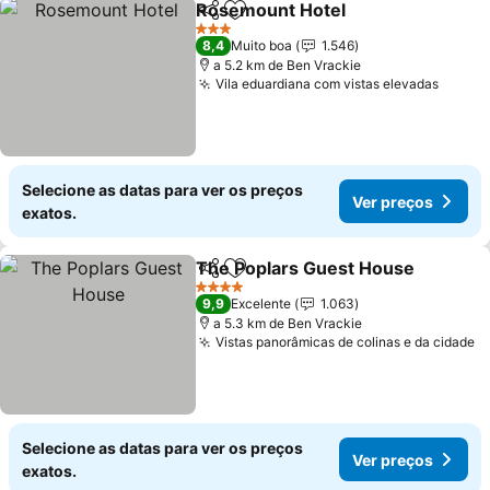
Rosemount Hotel
Partilhar
Adicionar aos favoritos
Ver preç
3 Estrelas
8,4
Muito boa
1.546
a 5.2 km de Ben Vrackie
Vila eduardiana com vistas elevadas
Ver p
Selecione as datas para ver os preços
Ver preços
exatos.
The Poplars Guest House
Partilhar
Adicionar aos favoritos
4 Estrelas
9,9
Excelente
1.063
a 5.3 km de Ben Vrackie
Vistas panorâmicas de colinas e da cidade
V
Selecione as datas para ver os preços
Ver preços
exatos.