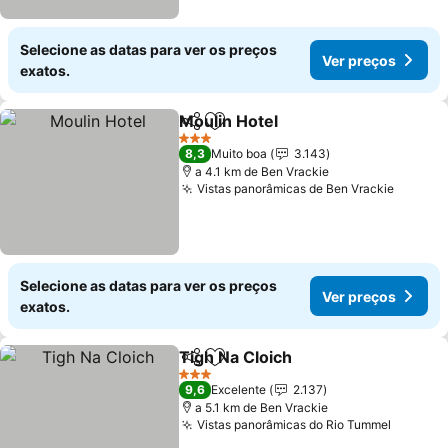
Selecione as datas para ver os preços
Ver preços
exatos.
Moulin Hotel
Partilhar
Adicionar aos favoritos
Ver preços
3 Estrelas
8,3
Muito boa
3.143
a 4.1 km de Ben Vrackie
Vistas panorâmicas de Ben Vrackie
Ver pr
Selecione as datas para ver os preços
Ver preços
exatos.
Tigh Na Cloich
Partilhar
Adicionar aos favoritos
Ver preços
3 Estrelas
9,6
Excelente
2.137
a 5.1 km de Ben Vrackie
Vistas panorâmicas do Rio Tummel
Ver pre