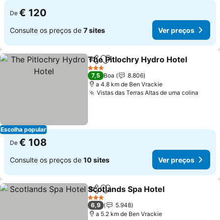
€ 120
De
Consulte os preços de
7 sites
Ver preços
The Pitlochry Hydro Hotel
Partilhar
Adicionar aos favoritos
3 Estrelas
7,5
Boa
8.806
a 4.8 km de Ben Vrackie
Vistas das Terras Altas de uma colina
Ver p
Escolha popular
€ 108
De
Consulte os preços de
10 sites
Ver preços
Scotlands Spa Hotel
Partilhar
Adicionar aos favoritos
Ver pr
3 Estrelas
6,9
5.948
a 5.2 km de Ben Vrackie