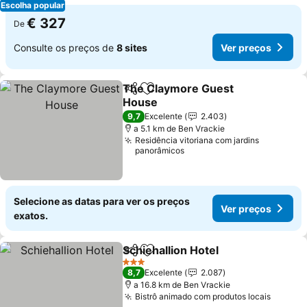
Escolha popular
€ 327
De
Consulte os preços de
8 sites
Ver preços
The Claymore Guest
Partilhar
Adicionar aos favoritos
House
Ver preços
9,7
Excelente
2.403
a 5.1 km de Ben Vrackie
Residência vitoriana com jardins
panorâmicos
Selecione as datas para ver os preços
Ver preços
exatos.
Schiehallion Hotel
Partilhar
Adicionar aos favoritos
Ver preç
3 Estrelas
8,7
Excelente
2.087
a 16.8 km de Ben Vrackie
Bistrô animado com produtos locais
Ver pr