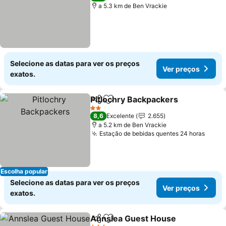
a 5.3 km de Ben Vrackie
Selecione as datas para ver os preços
Ver preços
exatos.
Pitlochry Backpackers
Partilhar
Adicionar aos favoritos
Ver
2 Estrelas
8,6
Excelente
2.655
a 5.2 km de Ben Vrackie
Estação de bebidas quentes 24 horas
Ver p
Escolha popular
Selecione as datas para ver os preços
Ver preços
exatos.
Annslea Guest House
Partilhar
Adicionar aos favoritos
Ver 