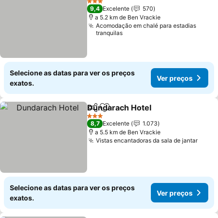
3 Estrelas
9,4
Excelente
570
a 5.2 km de Ben Vrackie
Acomodação em chalé para estadias
tranquilas
Selecione as datas para ver os preços
Ver preços
exatos.
Dundarach Hotel
Partilhar
Adicionar aos favoritos
Ver preço
3 Estrelas
8,7
Excelente
1.073
a 5.5 km de Ben Vrackie
Vistas encantadoras da sala de jantar
Ver p
Selecione as datas para ver os preços
Ver preços
exatos.