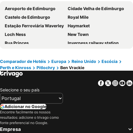
Aeroporto de Edimburgo
Cidade Velha de Edimburgo
Castelo de Edimburgo
Royal Mile
Estação Ferroviária Waverley
Haymarket
Loch Ness
New Town
Rua Princes
Inverness railway station
Murrayfield Stadium
Victoria Street
Grassmarket
Glasgow Queen Street
Comparador de Hotéis
Europa
Reino Unido
Escócia
Perth e Kinross
Pitlochry
Ben Vrackie
Central Station
Glasgow Airport
Leith
Galeria Nacional da Escócia
Facebook
Twitter
Insta
Yo
Museu Nacional da Escócia
Inverness Cathedral
Selecione o seu país
City Art Centre
Tickets Scotland Glasgow
Aberdeen Railway Station
Inverlochy Castle
Adicionar no Google
The Royal Mile Gallery
George Square
Encontre facilmente os nossos
resultados: adicione o trivago como
His Majesty's Theatre
St James Quarter
fonte preferencial no Google.
Empresa
Estação Hillhead do Metrô
West End