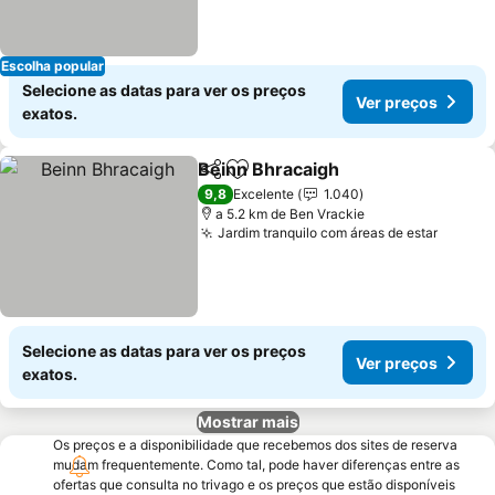
Escolha popular
Selecione as datas para ver os preços
Ver preços
exatos.
Beinn Bhracaigh
Partilhar
Adicionar aos favoritos
Ver preço
9,8
Excelente
1.040
a 5.2 km de Ben Vrackie
Jardim tranquilo com áreas de estar
Ver pr
Selecione as datas para ver os preços
Ver preços
exatos.
Mostrar mais
Os preços e a disponibilidade que recebemos dos sites de reserva
mudam frequentemente. Como tal, pode haver diferenças entre as
ofertas que consulta no trivago e os preços que estão disponíveis