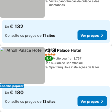
Vistas panorâmicas da cidade e das
montanhas
€ 132
De
Consulte os preços de
11 sites
Ver preços
Atholl Palace Hotel
Partilhar
Adicionar aos favoritos
Ver pre
4 Estrelas
8,4
Muito boa
8.737
a 5.3 km de Ben Vrackie
Spa tranquilo e instalações de lazer
Ver pr
Escolha popular
€ 180
De
Consulte os preços de
13 sites
Ver preços