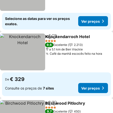
Selecione as datas para ver os preços
Ver preços
exatos.
Knockendarroch Hotel
Partilhar
Adicionar aos favoritos
Ver
4 Estrelas
9,6
Excelente
2.213
a 5.1 km de Ben Vrackie
Café da manhã escocês feito na hora
Ver p
€ 329
De
Consulte os preços de
7 sites
Ver preços
Birchwood Pitlochry
Partilhar
Adicionar aos favoritos
Ver p
4 Estrelas
9,7
Excelente
450