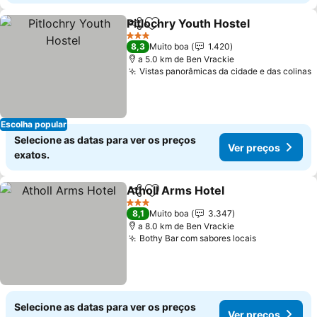
Pitlochry Youth Hostel
Partilhar
Adicionar aos favoritos
Ver
3 Estrelas
8,3
Muito boa
1.420
a 5.0 km de Ben Vrackie
Vistas panorâmicas da cidade e das colinas
V
Escolha popular
Selecione as datas para ver os preços
Ver preços
exatos.
Atholl Arms Hotel
Partilhar
Adicionar aos favoritos
Ver preç
3 Estrelas
8,1
Muito boa
3.347
a 8.0 km de Ben Vrackie
Bothy Bar com sabores locais
Ver preços
Selecione as datas para ver os preços
Ver preços