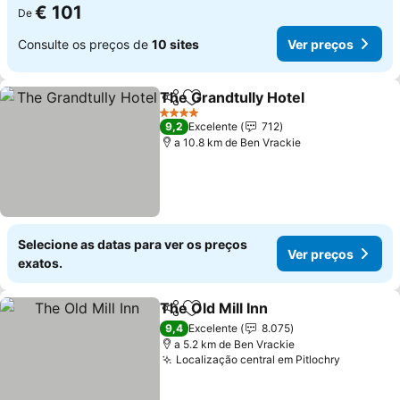
€ 101
De
Consulte os preços de
10 sites
Ver preços
The Grandtully Hotel
Partilhar
Adicionar aos favoritos
Ver p
4 Estrelas
9,2
Excelente
712
a 10.8 km de Ben Vrackie
Selecione as datas para ver os preços
Ver preços
exatos.
The Old Mill Inn
Partilhar
Adicionar aos favoritos
Ver preços
9,4
Excelente
8.075
a 5.2 km de Ben Vrackie
Localização central em Pitlochry
Ver preç