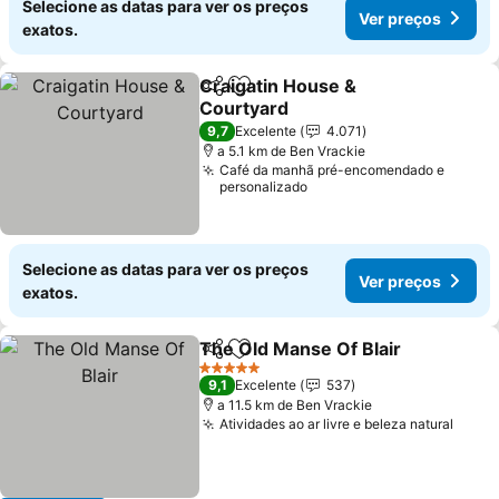
Selecione as datas para ver os preços
Ver preços
exatos.
Craigatin House &
Partilhar
Adicionar aos favoritos
Courtyard
Ver preços
9,7
Excelente
4.071
a 5.1 km de Ben Vrackie
Café da manhã pré-encomendado e
personalizado
Selecione as datas para ver os preços
Ver preços
exatos.
The Old Manse Of Blair
Partilhar
Adicionar aos favoritos
Ver
5 Estrelas
9,1
Excelente
537
a 11.5 km de Ben Vrackie
Atividades ao ar livre e beleza natural
Ver p