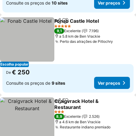
Consulte os preços de
10 sites
Ver preços
Fonab Castle Hotel
Partilhar
Adicionar aos favoritos
Ver pre
5 Estrelas
9,1
Excelente
7.196
a 5.8 km de Ben Vrackie
Perto das atrações de Pitlochry
Ver preço
Escolha popular
€ 250
De
Consulte os preços de
9 sites
Ver preços
Craigvrack Hotel &
Partilhar
Adicionar aos favoritos
Restaurant
Ver preços
3 Estrelas
8,9
Excelente
2.526
a 4.6 km de Ben Vrackie
Restaurante indiano premiado
Ver preços