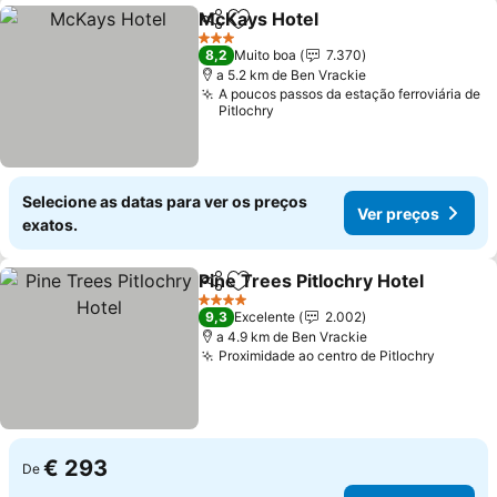
McKays Hotel
Partilhar
Adicionar aos favoritos
Ver preços
3 Estrelas
8,2
Muito boa
7.370
a 5.2 km de Ben Vrackie
A poucos passos da estação ferroviária de
Pitlochry
Selecione as datas para ver os preços
Ver preços
exatos.
Pine Trees Pitlochry Hotel
Partilhar
Adicionar aos favoritos
4 Estrelas
9,3
Excelente
2.002
a 4.9 km de Ben Vrackie
Proximidade ao centro de Pitlochry
Ver pr
€ 293
De