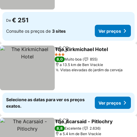
€ 251
De
Consulte os preços de
3 sites
Ver preços
The Kirkmichael Hotel
Partilhar
Adicionar aos favoritos
Ver
3 Estrelas
8,0
Muito boa
855
a 13.5 km de Ben Vrackie
Vistas elevadas do jardim da cerveja
Ver p
Selecione as datas para ver os preços
Ver preços
exatos.
The Acarsaid - Pitlochry
Partilhar
Adicionar aos favoritos
Ve
8,8
Excelente
2.636
a 5.4 km de Ben Vrackie