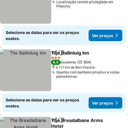
Localização central privilegiada em
Pitlochry
Selecione as datas para ver os preços
Ver preços
exatos.
The Ballinluig Inn
Partilhar
Adicionar aos favoritos
Ver preç
3 Estrelas
8,5
Excelente
854
a 11.1 km de Ben Vrackie
Quartos com banheiro privativo e vistas
panorâmicas
Selecione as datas para ver os preços
Ver preços
exatos.
The Breadalbane Arms
Partilhar
Adicionar aos favoritos
Hotel