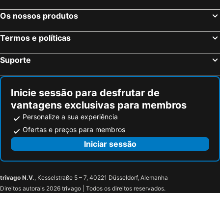
University of Glasgow & Visitor Centre
Rosslyn Chapel
Os nossos produtos
Bamburgh Castle
Fort William Railway Station
Edinburgh Park
The Witchery by the Castle
Termos e políticas
Celtic Park Stadium
International Airport Glasgow
Suporte
Glasgow Prestwick Airport
Glencoe Mountain Resort
Stockbridge
Scott Monument
Inicie sessão para desfrutar de
Marchmont
Victoria Park
vantagens exclusivas para membros
Hampden Park
Ben Nevis
Personalize a sua experiência
Glenfiddich Distillery
River Ness
Ofertas e preços para membros
Edinburgh Zoo
Greyfriars Kirk
Iniciar sessão
Ben Vrackie
Pass of Killiecrankie
Pitlochry Highland Games
Edradour
trivago N.V.
, Kesselstraße 5 – 7, 40221 Düsseldorf, Alemanha
Blair Athol Distillery
Pitlochry Festival Theatre
Direitos autorais 2026 trivago | Todos os direitos reservados.
Blair Castle
Loch of the Lowes Wildlife Reserve
The Hermitage
Dunkeld Village