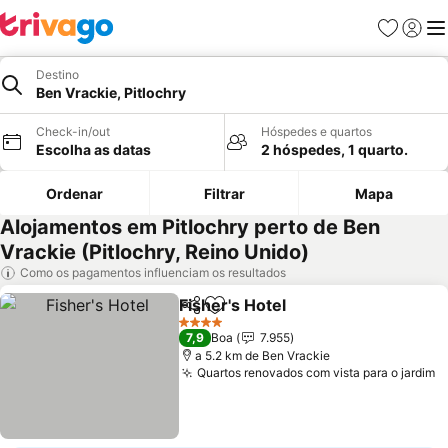
Favoritos
Iniciar
Me
Destino
Ben Vrackie, Pitlochry
Check-in/out
Hóspedes e quartos
Escolha as datas
2 hóspedes, 1 quarto.
Ordenar
Filtrar
Mapa
Alojamentos em Pitlochry perto de Ben
Vrackie (Pitlochry, Reino Unido)
Como os pagamentos influenciam os resultados
Fisher's Hotel
Partilhar
Adicionar aos favoritos
Ver preços
4 Estrelas
7,9
Boa
7.955
a 5.2 km de Ben Vrackie
Quartos renovados com vista para o jardim
V