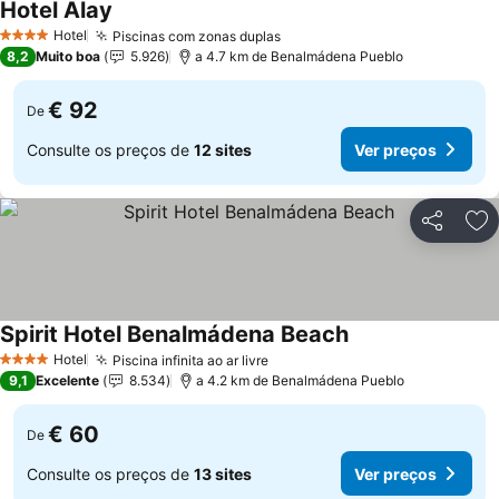
Hotel Alay
Hotel
Piscinas com zonas duplas
4 Estrelas
8,2
Muito boa
5.926
a 4.7 km de Benalmádena Pueblo
€ 92
De
Consulte os preços de
12 sites
Ver preços
Partilhar
Ad
Spirit Hotel Benalmádena Beach
Hotel
Piscina infinita ao ar livre
4 Estrelas
9,1
Excelente
8.534
a 4.2 km de Benalmádena Pueblo
€ 60
De
Consulte os preços de
13 sites
Ver preços