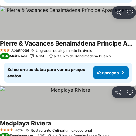
Partilhar
Ad
Pierre & Vacances Benalmádena Príncipe Apartamentos
Aparthotel
Upgrades de alojamento flexíveis
3 Estrelas
8,4
Muito boa
4.650
a 3.3 km de Benalmádena Pueblo
Selecione as datas para ver os preços
Ver preços
exatos.
Partilhar
Ad
Medplaya Riviera
Hotel
Restaurante Culinarium excepcional
4 Estrelas
8,5
Excelente
1.608
a 4.3 km de Benalmádena Pueblo