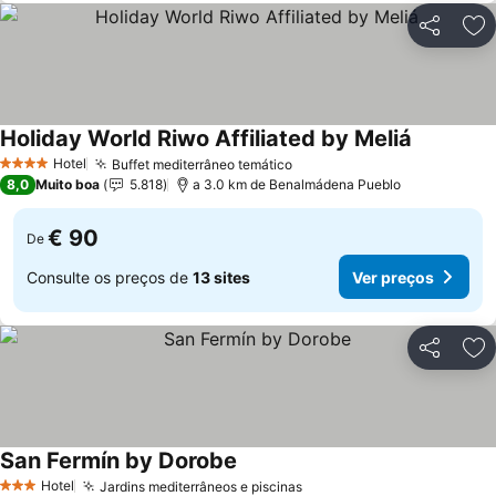
Partilhar
Ad
Holiday World Riwo Affiliated by Meliá
Hotel
Buffet mediterrâneo temático
4 Estrelas
8,0
Muito boa
5.818
a 3.0 km de Benalmádena Pueblo
€ 90
De
Consulte os preços de
13 sites
Ver preços
Partilhar
Ad
San Fermín by Dorobe
Hotel
Jardins mediterrâneos e piscinas
3 Estrelas