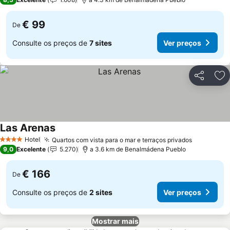
€ 99
De
Consulte os preços de
7 sites
Ver preços
Partilhar
Ad
Las Arenas
Hotel
Quartos com vista para o mar e terraços privados
4 Estrelas
9,0
Excelente
5.270
a 3.6 km de Benalmádena Pueblo
€ 166
De
Consulte os preços de
2 sites
Ver preços
Mostrar mais