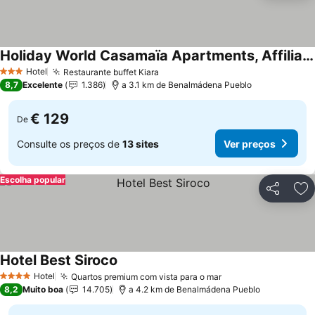
Holiday World Casamaïa Apartments, Affiliated by Meliá
Hotel
Restaurante buffet Kiara
3 Estrelas
8,7
Excelente
1.386
a 3.1 km de Benalmádena Pueblo
€ 129
De
Consulte os preços de
13 sites
Ver preços
Escolha popular
Partilhar
Ad
Hotel Best Siroco
Hotel
Quartos premium com vista para o mar
4 Estrelas
8,2
Muito boa
14.705
a 4.2 km de Benalmádena Pueblo