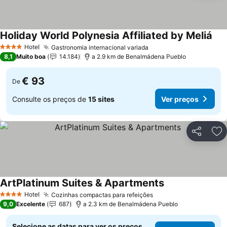
Holiday World Polynesia Affiliated by Meliá
Hotel
Gastronomia internacional variada
4 Estrelas
8,1
Muito boa
14.184
a 2.9 km de Benalmádena Pueblo
€ 93
De
Consulte os preços de
15 sites
Ver preços
Partilhar
Ad
ArtPlatinum Suites & Apartments
Hotel
Cozinhas compactas para refeições
4 Estrelas
9,0
Excelente
687
a 2.3 km de Benalmádena Pueblo
Selecione as datas para ver os preços