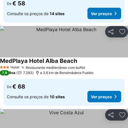
€ 58
De
Consulte os preços de
14 sites
Ver preços
Partilhar
Ad
MedPlaya Hotel Alba Beach
Hotel
Restaurante mediterrâneo com buffet
3 Estrelas
7,9
Boa
7.383
a 3.6 km de Benalmádena Pueblo
€ 68
De
Consulte os preços de
10 sites
Ver preços
Partilhar
Ad