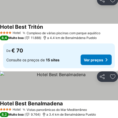
Partilhar
Ad
Hotel Best Tritón
Hotel
Complexo de várias piscinas com parque aquático
4 Estrelas
8,4
Muito boa
11.888
a 4.4 km de Benalmádena Pueblo
€ 70
De
Consulte os preços de
15 sites
Ver preços
Partilhar
Ad
Hotel Best Benalmadena
Hotel
Vistas panorâmicas do Mar Mediterrâneo
4 Estrelas
8,2
Muito boa
9.764
a 3.4 km de Benalmádena Pueblo