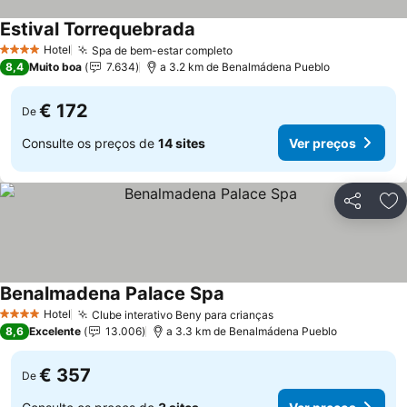
Estival Torrequebrada
Hotel
Spa de bem-estar completo
4 Estrelas
8,4
Muito boa
7.634
a 3.2 km de Benalmádena Pueblo
€ 172
De
Consulte os preços de
14 sites
Ver preços
Partilhar
Ad
Benalmadena Palace Spa
Hotel
Clube interativo Beny para crianças
4 Estrelas
8,6
Excelente
13.006
a 3.3 km de Benalmádena Pueblo
€ 357
De