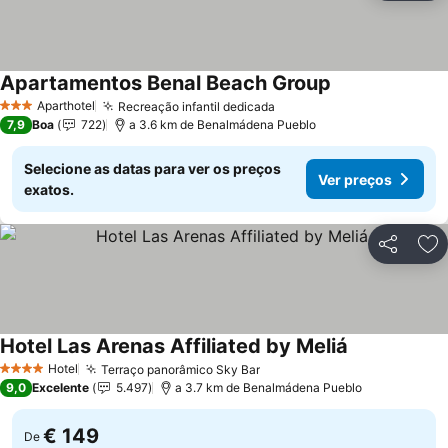
Apartamentos Benal Beach Group
Aparthotel
Recreação infantil dedicada
3 Estrelas
7,9
Boa
722
a 3.6 km de Benalmádena Pueblo
Selecione as datas para ver os preços
Ver preços
exatos.
Partilhar
Ad
Hotel Las Arenas Affiliated by Meliá
Hotel
Terraço panorâmico Sky Bar
4 Estrelas
9,0
Excelente
5.497
a 3.7 km de Benalmádena Pueblo
€ 149
De