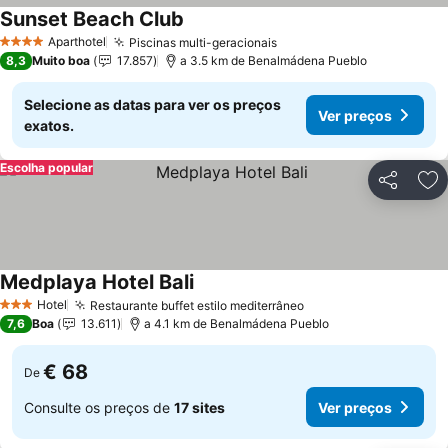
Sunset Beach Club
Aparthotel
Piscinas multi-geracionais
4 Estrelas
8,3
Muito boa
17.857
a 3.5 km de Benalmádena Pueblo
Selecione as datas para ver os preços
Ver preços
exatos.
Escolha popular
Partilhar
Ad
Medplaya Hotel Bali
Hotel
Restaurante buffet estilo mediterrâneo
3 Estrelas
7,6
Boa
13.611
a 4.1 km de Benalmádena Pueblo
€ 68
De
Consulte os preços de
17 sites
Ver preços