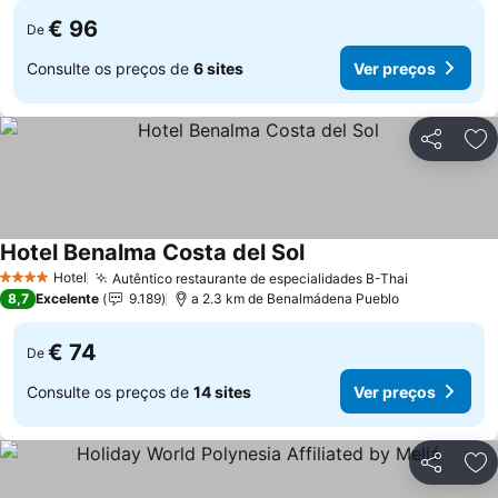
€ 96
De
Consulte os preços de
6 sites
Ver preços
Partilhar
Ad
Hotel Benalma Costa del Sol
Hotel
Autêntico restaurante de especialidades B-Thai
4 Estrelas
8,7
Excelente
9.189
a 2.3 km de Benalmádena Pueblo
€ 74
De
Consulte os preços de
14 sites
Ver preços
Partilhar
Ad