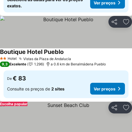
Ver preços
exatos.
Partilhar
Ad
Boutique Hotel Pueblo
Hotel
Vistas da Plaza de Andalucía
2 Estrelas
9,3
Excelente
1.296
a 0.6 km de Benalmádena Pueblo
€ 83
De
Consulte os preços de
2 sites
Ver preços
Escolha popular
Partilhar
Ad