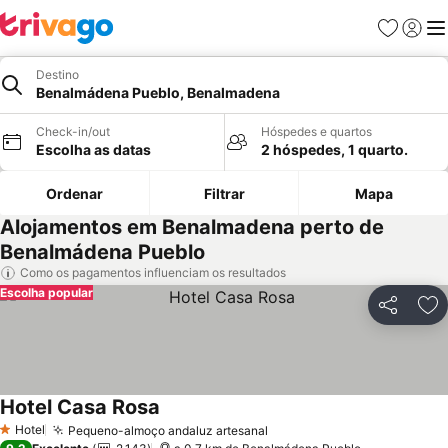
Favoritos
Iniciar
Me
Destino
Benalmádena Pueblo, Benalmadena
Check-in/out
Hóspedes e quartos
Escolha as datas
2 hóspedes, 1 quarto.
Ordenar
Filtrar
Mapa
Alojamentos em Benalmadena perto de
Benalmádena Pueblo
Como os pagamentos influenciam os resultados
Escolha popular
Partilhar
Ad
Hotel Casa Rosa
Hotel
Pequeno-almoço andaluz artesanal
1 Estrelas