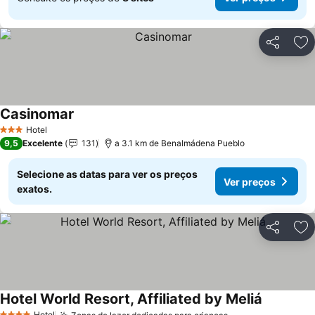
Partilhar
Ad
Casinomar
Hotel
3 Estrelas
9,5
Excelente
131
a 3.1 km de Benalmádena Pueblo
Selecione as datas para ver os preços
Ver preços
exatos.
Partilhar
Ad
Hotel World Resort, Affiliated by Meliá
Hotel