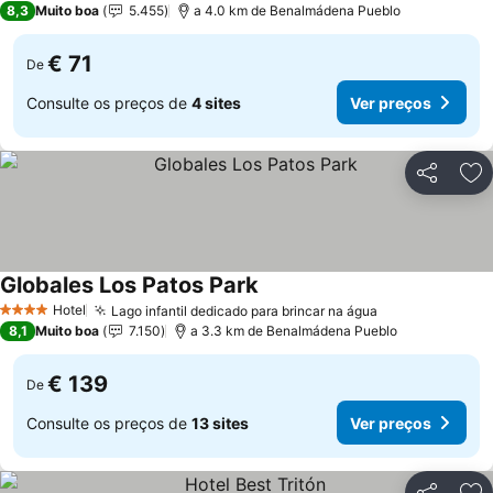
8,3
Muito boa
5.455
a 4.0 km de Benalmádena Pueblo
€ 71
De
Consulte os preços de
4 sites
Ver preços
Partilhar
Ad
Globales Los Patos Park
Hotel
Lago infantil dedicado para brincar na água
4 Estrelas
8,1
Muito boa
7.150
a 3.3 km de Benalmádena Pueblo
€ 139
De
Consulte os preços de
13 sites
Ver preços