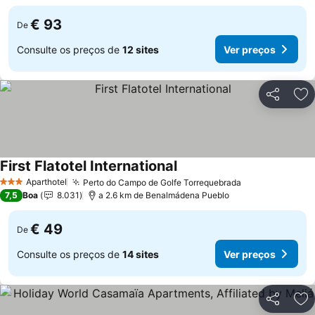
€ 93
De
Consulte os preços de
12 sites
Ver preços
Partilhar
Ad
First Flatotel International
Aparthotel
Perto do Campo de Golfe Torrequebrada
3 Estrelas
7,5
Boa
8.031
a 2.6 km de Benalmádena Pueblo
€ 49
De
Consulte os preços de
14 sites
Ver preços
Partilhar
Ad