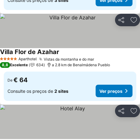
Consulte os preços de
3 sites
Ver preços
Partilhar
Ad
Villa Flor de Azahar
Aparthotel
Vistas da montanha e do mar
5 Estrelas
8,8
Excelente
634
a 2.8 km de Benalmádena Pueblo
€ 64
De
Consulte os preços de
2 sites
Ver preços
Partilhar
Ad