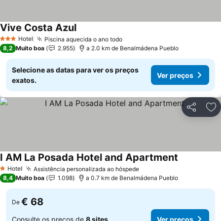
Vive Costa Azul
Hotel
Piscina aquecida o ano todo
3 Estrelas
8,2
Muito boa
2.955
a 2.0 km de Benalmádena Pueblo
Selecione as datas para ver os preços
Ver preços
exatos.
Partilhar
Ad
I AM La Posada Hotel and Apartment
Hotel
Assistência personalizada ao hóspede
1 Estrelas
8,4
Muito boa
1.098
a 0.7 km de Benalmádena Pueblo
€ 68
De
Consulte os preços de
8 sites
Ver preços