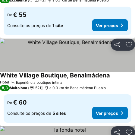
9,2
Excelente
2.143
a 0.7 km de Benalmádena Pueblo
€ 55
De
Consulte os preços de
1 site
Ver preços
Partilhar
Ad
White Village Boutique, Benalmádena
Hotel
Experiência boutique íntima
8,3
Muito boa
521
a 0.9 km de Benalmádena Pueblo
€ 60
De
Consulte os preços de
5 sites
Ver preços