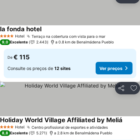
Partilhar
Ad
la fonda hotel
Hotel
Terraço na cobertura com vista para o mar
4 Estrelas
9,0
Excelente
2.443
a 0.8 km de Benalmádena Pueblo
€ 115
De
Consulte os preços de
12 sites
Ver preços
Partilhar
Ad
Holiday World Village Affiliated by Meliá
Hotel
Centro profissional de esportes e atividades
4 Estrelas
8,8
Excelente
5.271
a 2.8 km de Benalmádena Pueblo