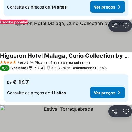
Consulte os preços de
14 sites
Ver preços
Escolha popular
Partilhar
Ad
Higueron Hotel Malaga, Curio Collection by Hilton
Resort
Piscina infinita e bar na cobertura
5 Estrelas
8,8
Excelente
7.014
a 3.3 km de Benalmádena Pueblo
€ 147
De
Consulte os preços de
11 sites
Ver preços
Partilhar
Ad