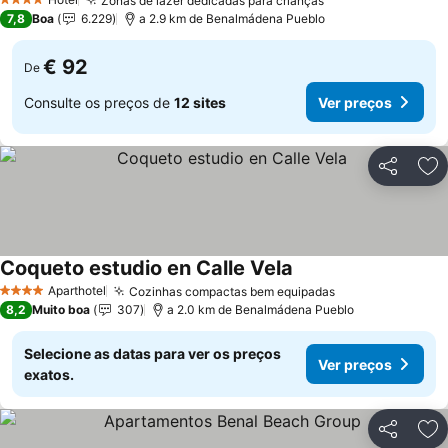
Zonas de lazer dedicadas para crianças
4 Estrelas
7,8
Boa
6.229
a 2.9 km de Benalmádena Pueblo
€ 92
De
Consulte os preços de
12 sites
Ver preços
Partilhar
Ad
Coqueto estudio en Calle Vela
Aparthotel
Cozinhas compactas bem equipadas
4 Estrelas
8,2
Muito boa
307
a 2.0 km de Benalmádena Pueblo
Selecione as datas para ver os preços
Ver preços
exatos.
Partilhar
Ad