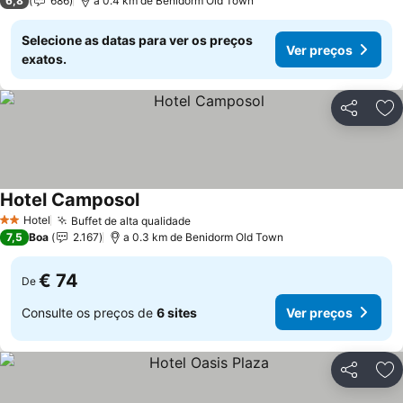
6,8
686
a 0.4 km de Benidorm Old Town
Selecione as datas para ver os preços
Ver preços
exatos.
Partilhar
Ad
Hotel Camposol
Ver preços
Hotel
Buffet de alta qualidade
Ver preços
2 Estrelas
7,5
Boa
2.167
a 0.3 km de Benidorm Old Town
€ 74
De
Consulte os preços de
6 sites
Ver preços
Partilhar
Ad