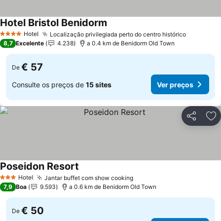
Hotel Bristol Benidorm
Ver preços
Hotel
Localização privilegiada perto do centro histórico
Ver preç
4 Estrelas
8,7
Excelente
4.238
a 0.4 km de Benidorm Old Town
€ 57
De
Consulte os preços de
15 sites
Ver preços
Partilhar
Ad
Poseidon Resort
Ver preços
Hotel
Jantar buffet com show cooking
Ver preços
3 Estrelas
7,9
Boa
9.593
a 0.6 km de Benidorm Old Town
€ 50
De