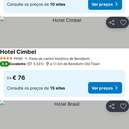
Consulte os preços de
10 sites
Ver preços
Partilhar
Ad
Hotel Cimbel
Ver preços
Hotel
Perto do centro histórico de Benidorm
Ver preços
4 Estrelas
8,6
Excelente
5.531
a 1.1 km de Benidorm Old Town
€ 76
De
Consulte os preços de
15 sites
Ver preços
Partilhar
Ad