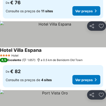
€ 76
De
Consulte os preços de
11 sites
Ver preços
Partilhar
Ad
Hotel Villa Espana
Ver preços
Hotel
4 Estrelas
8,5
Excelente
1.657
a 0.5 km de Benidorm Old Town
€ 82
De
Consulte os preços de
4 sites
Ver preços
Partilhar
Ad