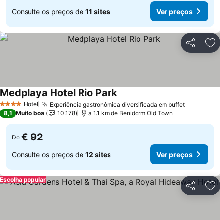
Consulte os preços de
11 sites
Ver preços
Partilhar
Ad
Medplaya Hotel Rio Park
Ver preços
Hotel
Experiência gastronômica diversificada em buffet
Ver preç
4 Estrelas
8,1
Muito boa
10.178
a 1.1 km de Benidorm Old Town
€ 92
De
Consulte os preços de
12 sites
Ver preços
Escolha popular
Partilhar
Ad