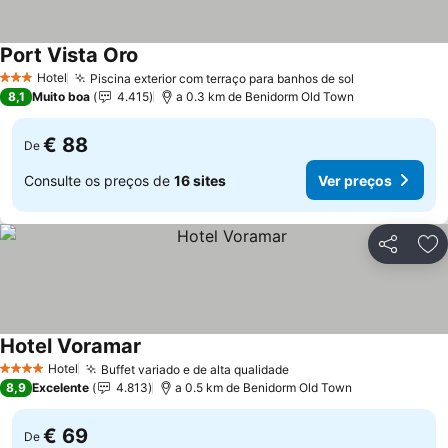
Port Vista Oro
Ver preços
Hotel
Piscina exterior com terraço para banhos de sol
Ver preços
3 Estrelas
8,1
Muito boa
4.415
a 0.3 km de Benidorm Old Town
€ 88
De
Consulte os preços de
16 sites
Ver preços
Partilhar
Ad
Hotel Voramar
Ver preços
Hotel
Buffet variado e de alta qualidade
Ver preços
4 Estrelas
8,9
Excelente
4.813
a 0.5 km de Benidorm Old Town
€ 69
De