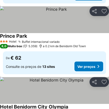
Partilhar
Ad
Prince Park
Ver preços
Hotel
Buffet internacional variado
Ver preços
3 Estrelas
8,0
Muito boa
5.359
a 0.2 km de Benidorm Old Town
€ 62
De
Consulte os preços de
13 sites
Ver preços
Partilhar
Ad
Hotel Benidorm City Olympia