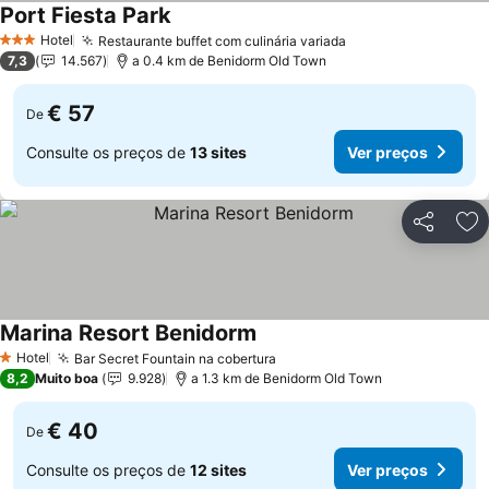
Port Fiesta Park
Ver preços
Hotel
Restaurante buffet com culinária variada
Ver preços
3 Estrelas
7,3
14.567
a 0.4 km de Benidorm Old Town
€ 57
De
Consulte os preços de
13 sites
Ver preços
Partilhar
Ad
Marina Resort Benidorm
Ver preços
Hotel
Bar Secret Fountain na cobertura
Ver preços
1 Estrelas
8,2
Muito boa
9.928
a 1.3 km de Benidorm Old Town
€ 40
De
Consulte os preços de
12 sites
Ver preços