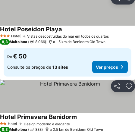
Partilhar
Ad
Hotel Poseidon Playa
Ver preços
Hotel
Vistas desobstruídas do mar em todos os quartos
Ver preços
3 Estrelas
8,3
Muito boa
8.066
a 1.5 km de Benidorm Old Town
€ 50
De
Consulte os preços de
13 sites
Ver preços
Partilhar
Ad
Hotel Primavera Benidorm
Ver preços
Hotel
Design moderno e elegante
Ver preços
2 Estrelas
8,3
Muito boa
888
a 0.5 km de Benidorm Old Town