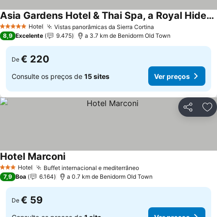
Asia Gardens Hotel & Thai Spa, a Royal Hideaway Hotel
Ver preços
Hotel
Vistas panorâmicas da Sierra Cortina
Ver preços
5 Estrelas
8,9
Excelente
9.475
a 3.7 km de Benidorm Old Town
€ 220
De
Consulte os preços de
15 sites
Ver preços
Partilhar
Ad
Hotel Marconi
Ver preços
Hotel
Buffet internacional e mediterrâneo
Ver preços
3 Estrelas
7,9
Boa
6.164
a 0.7 km de Benidorm Old Town
€ 59
De