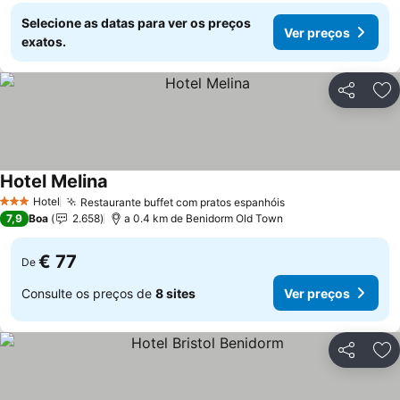
Selecione as datas para ver os preços
Ver preços
exatos.
Partilhar
Ad
Hotel Melina
Ver preços
Hotel
Restaurante buffet com pratos espanhóis
Ver preços
3 Estrelas
7,9
Boa
2.658
a 0.4 km de Benidorm Old Town
€ 77
De
Consulte os preços de
8 sites
Ver preços
Partilhar
Ad