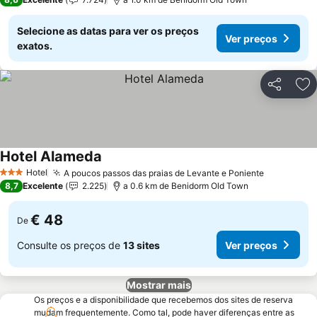
Selecione as datas para ver os preços
Ver preços
exatos.
Partilhar
Ad
Hotel Alameda
Ver preços
Hotel
A poucos passos das praias de Levante e Poniente
Ver preço
3 Estrelas
8,7
Excelente
2.225
a 0.6 km de Benidorm Old Town
€ 48
De
Consulte os preços de
13 sites
Ver preços
Mostrar mais
Os preços e a disponibilidade que recebemos dos sites de reserva
mudam frequentemente. Como tal, pode haver diferenças entre as