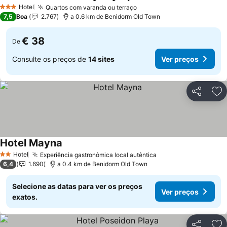
Ver preços
Hotel
Quartos com varanda ou terraço
Ver preços
3 Estrelas
7,5
Boa
2.767
a 0.6 km de Benidorm Old Town
€ 38
De
Consulte os preços de
14 sites
Ver preços
Partilhar
Ad
Hotel Mayna
Ver preços
Hotel
Experiência gastronômica local autêntica
Ver preços
2 Estrelas
6,4
1.690
a 0.4 km de Benidorm Old Town
Selecione as datas para ver os preços
Ver preços
exatos.