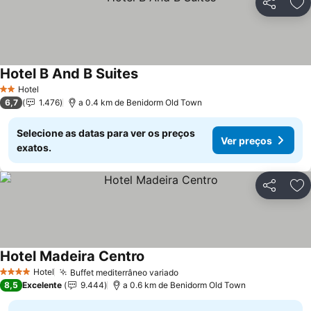
Partilhar
Ad
Hotel B And B Suites
Ver preços
Hotel
2 Estrelas
6,7
1.476
a 0.4 km de Benidorm Old Town
Selecione as datas para ver os preços
Ver preços
exatos.
Partilhar
Ad
Hotel Madeira Centro
Ver preços
Hotel
Buffet mediterrâneo variado
Ver preços
4 Estrelas
8,5
Excelente
9.444
a 0.6 km de Benidorm Old Town