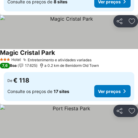
Consulte os preços de
8 sites
Ver preços
Partilhar
Ad
Magic Cristal Park
Ver preços
Hotel
Entretenimento e atividades variadas
Ver preços
3 Estrelas
7,6
Boa
17.625
a 0.2 km de Benidorm Old Town
€ 118
De
Consulte os preços de
17 sites
Ver preços
Partilhar
Ad