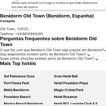
ofertas que consulta no trivago e os preços que estão disponíveis
nos sites de reserva.
Benidorm Old Town (Benidorm, Espanha)
Contacto
Old Town
,
03503
,
Telefone
:
+34(96)5860095
Perguntas frequentes sobre Benidorm Old
Town
O que faz com que Benidorm Old Town seja popular em Benidorm?
Que alojamentos existem perto de Benidorm Old Town?
Quais outras atrações existem perto de Benidorm Old Town?
Mais Top hotéis
Sol Pelicanos Ocas
Gran Hotel Bali
Port Fiesta Park
Hotel Poseidon Playa
Meliá Benidorm
Magic Cristal Park
Poseidon Resort
Hotel Rosamar
Marina Resort Benidorm
Hotel BCL Levante Club & Spa 4 Sup - Only Adults Recomended