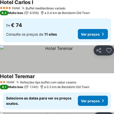
Hotel Carlos I
Ver preços
Hotel
Buffet mediterrâneo variado
Ver preços
4 Estrelas
8,2
Muito boa
6.555
a 0.4 km de Benidorm Old Town
€ 74
De
Consulte os preços de
11 sites
Ver preços
Partilhar
Ad
Hotel Teremar
Ver preços
Hotel
Refeições tipo buffet com sabor caseiro
Ver preços
2 Estrelas
8,1
Muito boa
1.140
a 0.3 km de Benidorm Old Town
Selecione as datas para ver os preços
Ver preços
exatos.