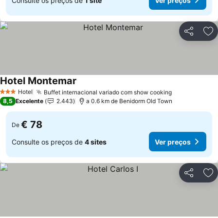
Consulte os preços de
1 site
Ver preços
Partilhar
Ad
Hotel Montemar
Ver preços
Hotel
Buffet internacional variado com show cooking
Ver preços
3 Estrelas
8,5
Excelente
2.443
a 0.6 km de Benidorm Old Town
€ 78
De
Consulte os preços de
4 sites
Ver preços
Partilhar
Ad