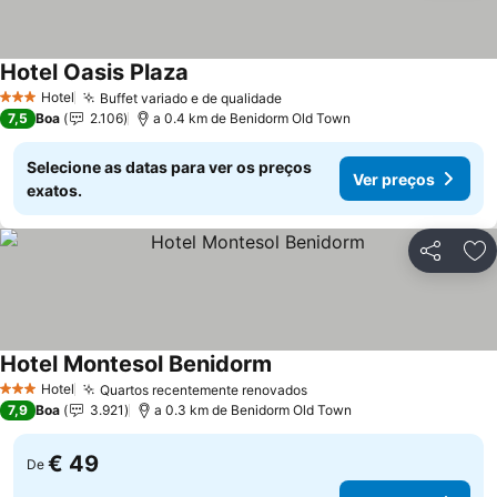
Hotel Oasis Plaza
Ver preços
Hotel
Buffet variado e de qualidade
Ver preços
3 Estrelas
7,5
Boa
2.106
a 0.4 km de Benidorm Old Town
Selecione as datas para ver os preços
Ver preços
exatos.
Partilhar
Ad
Hotel Montesol Benidorm
Ver preços
Hotel
Quartos recentemente renovados
Ver preços
3 Estrelas
7,9
Boa
3.921
a 0.3 km de Benidorm Old Town
€ 49
De