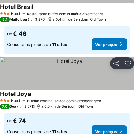
Hotel Brasil
Ver preços
Hotel
Restaurante buffet com culinária diversificada
Ver preços
3 Estrelas
8,1
Muito boa
3.276
a 0.4 km de Benidorm Old Town
€ 46
De
Consulte os preços de
11 sites
Ver preços
Partilhar
Ad
Hotel Joya
Ver preços
Hotel
Piscina externa isolada com hidromassagem
Ver preços
3 Estrelas
7,6
Boa
2.571
a 0.5 km de Benidorm Old Town
€ 74
De
Consulte os preços de
11 sites
Ver preços