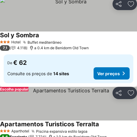
Partilhar
Ad
Sol y Sombra
Ver preços
Hotel
Buffet mediterrâneo
Ver preços
3 Estrelas
7,1
4.118
a 0.4 km de Benidorm Old Town
€ 62
De
Consulte os preços de
14 sites
Ver preços
Escolha popular
Partilhar
Ad
Apartamentos Turisticos Terralta
Ver preços
Aparthotel
Piscina expansiva estilo lagoa
Ver preços
3 Estrelas
8,6
Excelente
7.724
a 1.0 km de Benidorm Old Town