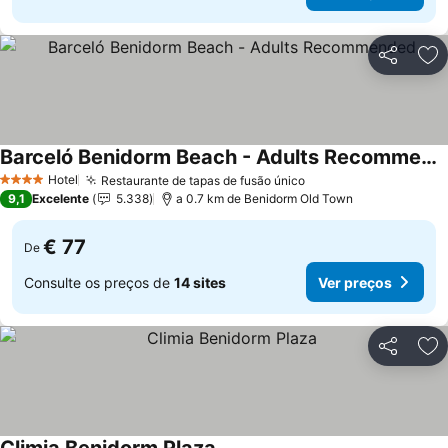
Partilhar
Ad
Barceló Benidorm Beach - Adults Recommended
Ver preços
Hotel
Restaurante de tapas de fusão único
Ver preços
4 Estrelas
9,1
Excelente
5.338
a 0.7 km de Benidorm Old Town
€ 77
De
Consulte os preços de
14 sites
Ver preços
Partilhar
Ad