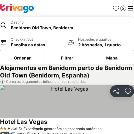
Favoritos
Iniciar
Me
Destino
Benidorm Old Town, Benidorm
Check-in/out
Hóspedes e quartos
Escolha as datas
2 hóspedes, 1 quarto.
Ordenar
Filtrar
Mapa
Alojamentos em Benidorm perto de Benidorm
Old Town (Benidorm, Espanha)
Como os pagamentos influenciam os resultados
Partilhar
Ad
Hotel Las Vegas
Ver preços
Hotel
Experiência gastronômica espanhola autêntica
Ver preços
2 Estrelas