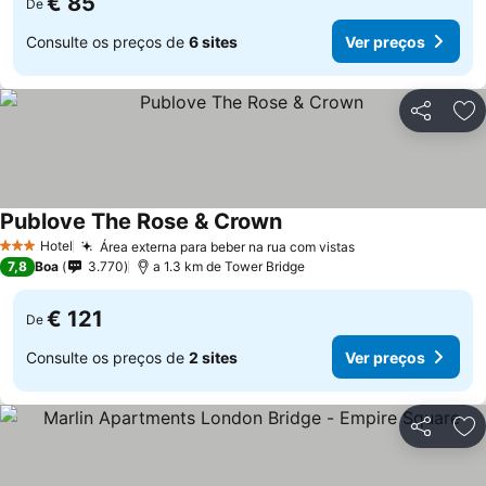
€ 85
De
Consulte os preços de
6 sites
Ver preços
Partilhar
Ad
Publove The Rose & Crown
Hotel
Área externa para beber na rua com vistas
3 Estrelas
7,8
Boa
3.770
a 1.3 km de Tower Bridge
€ 121
De
Consulte os preços de
2 sites
Ver preços
Partilhar
Ad