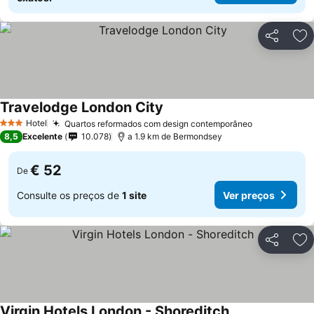
Partilhar
Ad
Travelodge London City
Hotel
Quartos reformados com design contemporâneo
3 Estrelas
8,5
Excelente
10.078
a 1.9 km de Bermondsey
€ 52
De
Consulte os preços de
1 site
Ver preços
Partilhar
Ad
Virgin Hotels London - Shoreditch