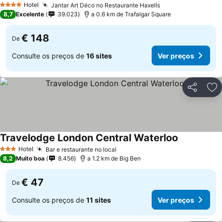
Hotel
Jantar Art Déco no Restaurante Haxells
4 Estrelas
8,7
Excelente
39.023
a 0.6 km de Trafalgar Square
€ 148
De
Consulte os preços de
16 sites
Ver preços
Partilhar
Ad
Travelodge London Central Waterloo
Hotel
Bar e restaurante no local
3 Estrelas
8,2
Muito boa
8.456
a 1.2 km de Big Ben
€ 47
De
Consulte os preços de
11 sites
Ver preços