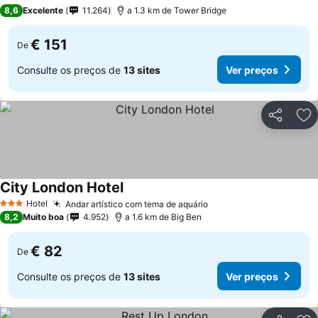
4 Estrelas
8,6
Excelente
11.264
a 1.3 km de Tower Bridge
€ 151
De
Consulte os preços de
13 sites
Ver preços
Partilhar
Ad
City London Hotel
Hotel
Andar artístico com tema de aquário
3 Estrelas
8,2
Muito boa
4.952
a 1.6 km de Big Ben
€ 82
De
Consulte os preços de
13 sites
Ver preços