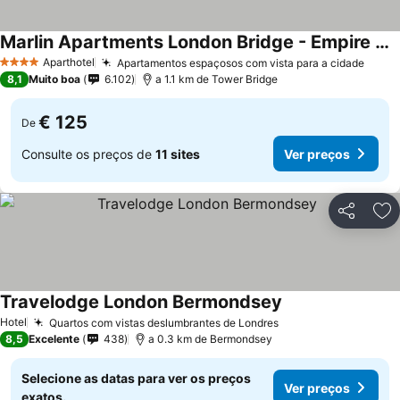
Marlin Apartments London Bridge - Empire Square
Aparthotel
Apartamentos espaçosos com vista para a cidade
4 Estrelas
8,1
Muito boa
6.102
a 1.1 km de Tower Bridge
€ 125
De
Consulte os preços de
11 sites
Ver preços
Partilhar
Ad
Travelodge London Bermondsey
Hotel
Quartos com vistas deslumbrantes de Londres
8,5
Excelente
438
a 0.3 km de Bermondsey
Selecione as datas para ver os preços
Ver preços
exatos.