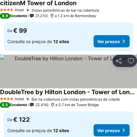
citizenM Tower of London
Hotel
Vistas panorâmicas do bar na cobertura
4 Estrelas
8,9
Excelente
21.210
a 1.3 km de Bermondsey
€ 99
De
Consulte os preços de
12 sites
Ver preços
Partilhar
Ad
DoubleTree by Hilton London - Tower of London
Hotel
Bar na cobertura com vistas panorâmicas da cidade
4 Estrelas
8,5
Excelente
22.416
a 0.7 km de Tower Bridge
€ 122
De
Consulte os preços de
12 sites
Ver preços