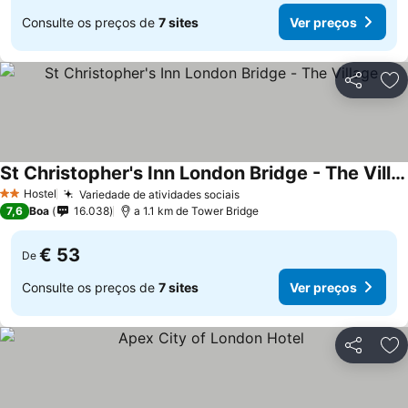
Consulte os preços de
7 sites
Ver preços
Partilhar
Ad
St Christopher's Inn London Bridge - The Village
Hostel
Variedade de atividades sociais
2 Estrelas
7,6
Boa
16.038
a 1.1 km de Tower Bridge
€ 53
De
Consulte os preços de
7 sites
Ver preços
Partilhar
Ad