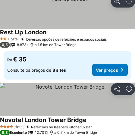
Partilhar
Ad
Rest Up London
Hostel
Diversas opções de refeições e espaços sociais
2 Estrelas
6,5
8.873
a 1.5 km de Tower Bridge
€ 35
De
Consulte os preços de
8 sites
Ver preços
Partilhar
Ad
Novotel London Tower Bridge
Hotel
Refeições no Keepers Kitchen & Bar
4 Estrelas
8,8
Excelente
12.701
a 0.7 km de Tower Bridge