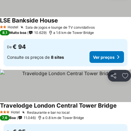
LSE Bankside House
Hostel
Sala de jogos e lounge de TV convidativos
2 Estrelas
8,1
Muito boa
10.629
a 1.6 km de Tower Bridge
€ 94
De
Consulte os preços de
8 sites
Ver preços
Partilhar
Ad
Travelodge London Central Tower Bridge
Hotel
Restaurante e bar no local
3 Estrelas
7,6
Boa
11.046
a 0.8 km de Tower Bridge