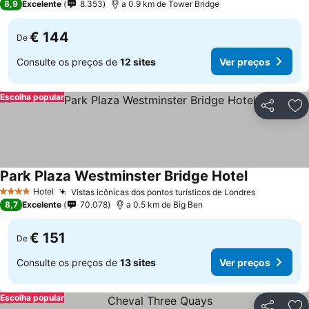
8,9
Excelente
8.353
a 0.9 km de Tower Bridge
€ 144
De
Consulte os preços de
12 sites
Ver preços
Escolha popular
Partilhar
Ad
Park Plaza Westminster Bridge Hotel
Hotel
Vistas icônicas dos pontos turísticos de Londres
4 Estrelas
8,7
Excelente
70.078
a 0.5 km de Big Ben
€ 151
De
Consulte os preços de
13 sites
Ver preços
Escolha popular