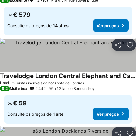
9,4
Excelente
13.710
a 0.5 km de Tower Bridge
€ 579
De
Consulte os preços de
14 sites
Ver preços
Partilhar
Ad
Travelodge London Central Elephant and Castle
Hotel
Vistas incríveis do horizonte de Londres
8,2
Muito boa
2.442
a 1.2 km de Bermondsey
€ 58
De
Consulte os preços de
1 site
Ver preços