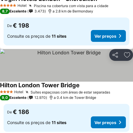
Hotel
Piscina na cobertura com vista para a cidade
5 Estrelas
8,7
Excelente
3.473
a 2.8 km de Bermondsey
€ 198
De
Consulte os preços de
11 sites
Ver preços
Partilhar
Ad
Hilton London Tower Bridge
Hotel
Suítes espaçosas com áreas de estar separadas
4 Estrelas
9,0
Excelente
12.970
a 0.4 km de Tower Bridge
€ 186
De
Consulte os preços de
11 sites
Ver preços