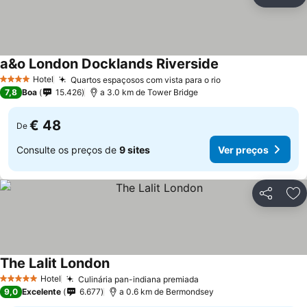
Partilhar
Ad
a&o London Docklands Riverside
Hotel
Quartos espaçosos com vista para o rio
4 Estrelas
7,8
Boa
15.426
a 3.0 km de Tower Bridge
€ 48
De
Consulte os preços de
9 sites
Ver preços
Partilhar
Ad
The Lalit London
Hotel
Culinária pan-indiana premiada
5 Estrelas
9,0
Excelente
6.677
a 0.6 km de Bermondsey