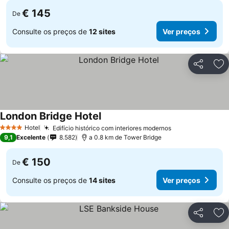
€ 145
De
Consulte os preços de
12 sites
Ver preços
Partilhar
Ad
London Bridge Hotel
Hotel
Edifício histórico com interiores modernos
4 Estrelas
9,1
Excelente
8.582
a 0.8 km de Tower Bridge
€ 150
De
Consulte os preços de
14 sites
Ver preços
Partilhar
Ad