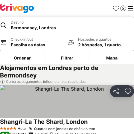
Favoritos
Iniciar
Me
Destino
Bermondsey, Londres
Check-in/out
Hóspedes e quartos
Escolha as datas
2 hóspedes, 1 quarto.
Ordenar
Filtrar
Mapa
Alojamentos em Londres perto de
Bermondsey
Como os pagamentos influenciam os resultados
Partilhar
Ad
Shangri-La The Shard, London
Hotel
Quartos com janelas do chão ao teto
5 Estrelas