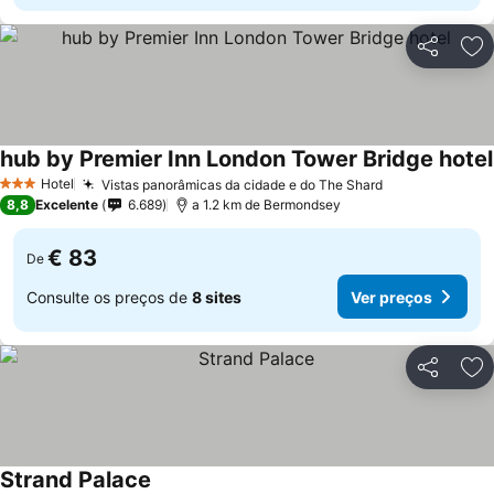
Partilhar
Ad
hub by Premier Inn London Tower Bridge hotel
Hotel
Vistas panorâmicas da cidade e do The Shard
3 Estrelas
8,8
Excelente
6.689
a 1.2 km de Bermondsey
€ 83
De
Consulte os preços de
8 sites
Ver preços
Partilhar
Ad
Strand Palace