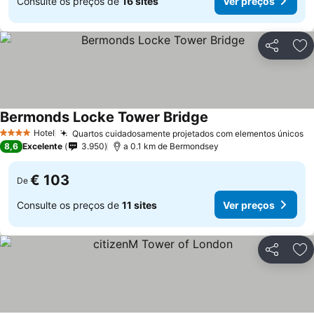
Consulte os preços de
16 sites
Ver preços
Partilhar
Ad
Bermonds Locke Tower Bridge
Hotel
Quartos cuidadosamente projetados com elementos únicos
4 Estrelas
8,6
Excelente
3.950
a 0.1 km de Bermondsey
€ 103
De
Consulte os preços de
11 sites
Ver preços
Partilhar
Ad