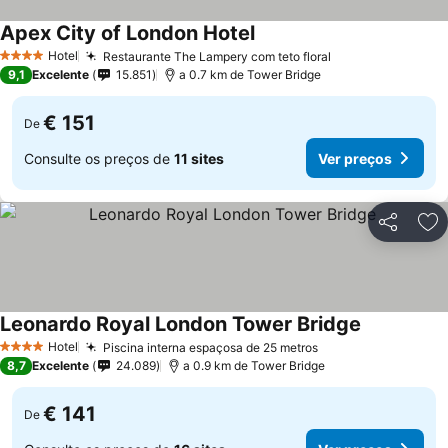
Apex City of London Hotel
Hotel
Restaurante The Lampery com teto floral
4 Estrelas
9,1
Excelente
15.851
a 0.7 km de Tower Bridge
€ 151
De
Consulte os preços de
11 sites
Ver preços
Partilhar
Ad
Leonardo Royal London Tower Bridge
Hotel
Piscina interna espaçosa de 25 metros
4 Estrelas
8,7
Excelente
24.089
a 0.9 km de Tower Bridge
€ 141
De