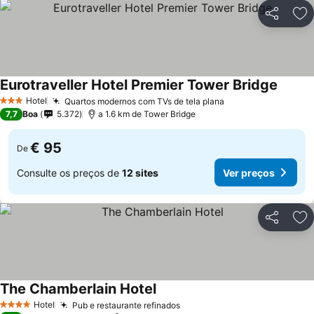
Partilhar
Ad
Eurotraveller Hotel Premier Tower Bridge
Hotel
Quartos modernos com TVs de tela plana
3 Estrelas
7,7
Boa
5.372
a 1.6 km de Tower Bridge
€ 95
De
Consulte os preços de
12 sites
Ver preços
Partilhar
Ad
The Chamberlain Hotel
Hotel
Pub e restaurante refinados
4 Estrelas