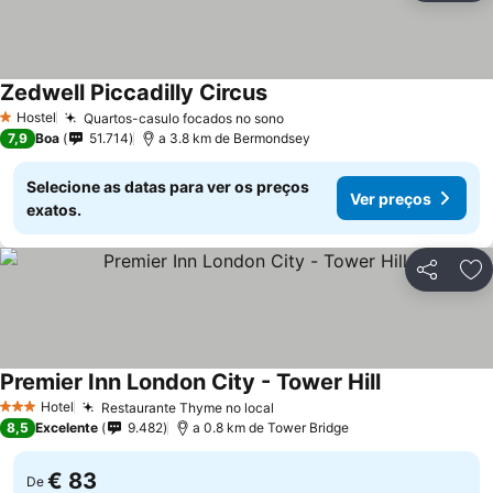
Zedwell Piccadilly Circus
Hostel
Quartos-casulo focados no sono
1 Estrelas
7,9
Boa
51.714
a 3.8 km de Bermondsey
Selecione as datas para ver os preços
Ver preços
exatos.
Partilhar
Ad
Premier Inn London City - Tower Hill
Hotel
Restaurante Thyme no local
3 Estrelas
8,5
Excelente
9.482
a 0.8 km de Tower Bridge
€ 83
De