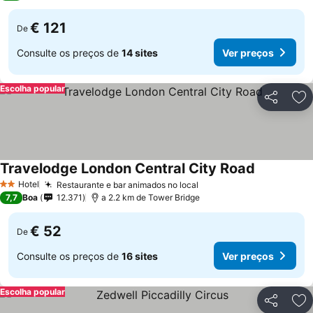
€ 121
De
Consulte os preços de
14 sites
Ver preços
Escolha popular
Partilhar
Ad
Travelodge London Central City Road
Hotel
Restaurante e bar animados no local
2 Estrelas
7,7
Boa
12.371
a 2.2 km de Tower Bridge
€ 52
De
Consulte os preços de
16 sites
Ver preços
Escolha popular
Partilhar
Ad