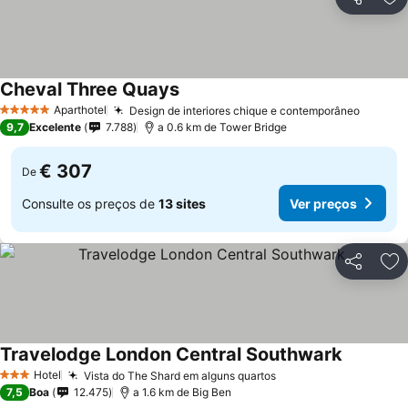
Partilhar
Ad
Cheval Three Quays
Aparthotel
Design de interiores chique e contemporâneo
5 Estrelas
9,7
Excelente
7.788
a 0.6 km de Tower Bridge
€ 307
De
Consulte os preços de
13 sites
Ver preços
Partilhar
Ad
Travelodge London Central Southwark
Hotel
Vista do The Shard em alguns quartos
3 Estrelas
7,5
Boa
12.475
a 1.6 km de Big Ben