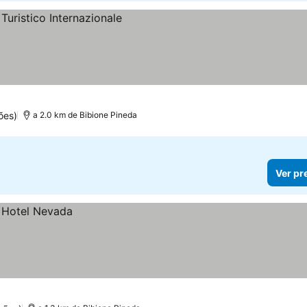
os
ões)
a 2.0 km de Bibione Pineda
Ver pr