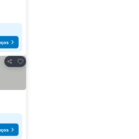
eços
Adicionar aos favoritos
Partilhar
eços