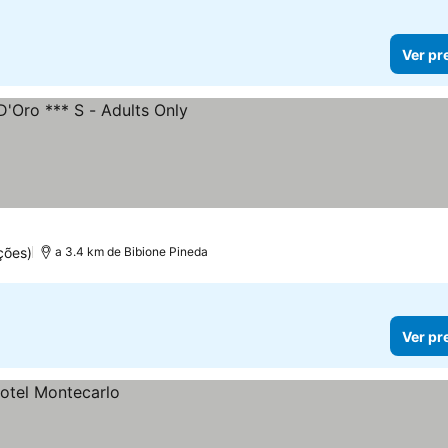
Ver pr
s
ções)
a 3.4 km de Bibione Pineda
Ver pr