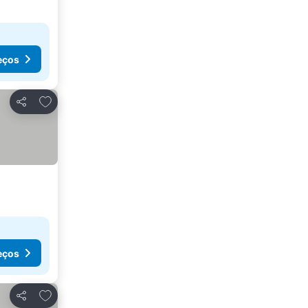
eços
Adicionar aos favoritos
Partilhar
eços
Adicionar aos favoritos
Partilhar