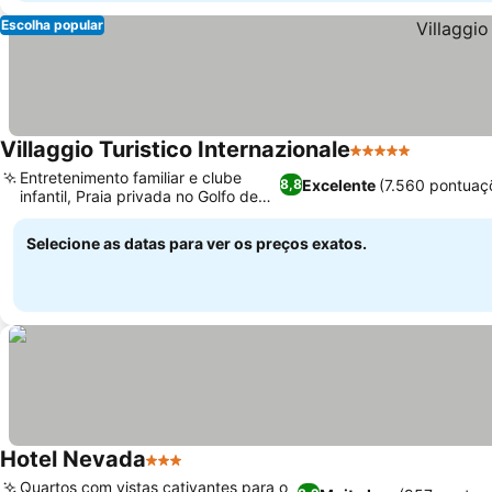
Escolha popular
Villaggio Turistico Internazionale
5 Estrelas
Ver preç
Entretenimento familiar e clube
Excelente
(7.560 pontuaç
8,8
infantil, Praia privada no Golfo de
Ver preços
Veneza
Selecione as datas para ver os preços exatos.
Hotel Nevada
3 Estrelas
Ver preços
Quartos com vistas cativantes para o