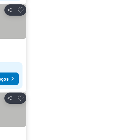
Adicionar aos favoritos
Partilhar
eços
Adicionar aos favoritos
Partilhar