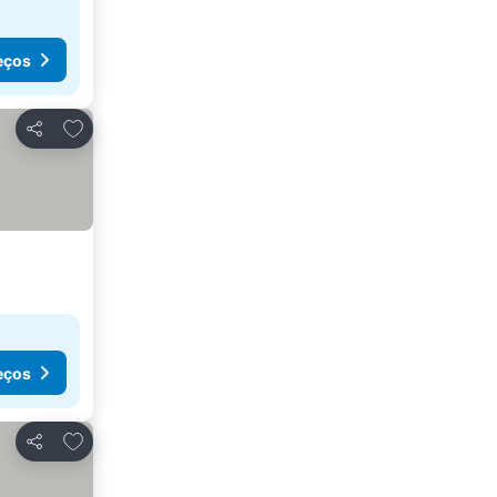
eços
Adicionar aos favoritos
Partilhar
eços
Adicionar aos favoritos
Partilhar