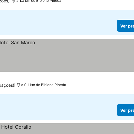
ções)
a 1.3 km de Bibione Pineda
Ver pr
uações)
a 0.1 km de Bibione Pineda
Ver pr