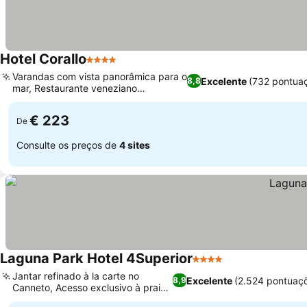
Hotel Corallo
4 Estrelas
Ver preços
Varandas com vista panorâmica para o
Excelente
(732 pontua
8,8
mar, Restaurante veneziano
Ver preços
requintado
€ 223
De
Consulte os preços de
4 sites
Laguna Park Hotel 4Superior
4 Estrelas
Ver preços
Jantar refinado à la carte no
Excelente
(2.524 pontuaç
8,9
Canneto, Acesso exclusivo à praia
Ver preços
privada