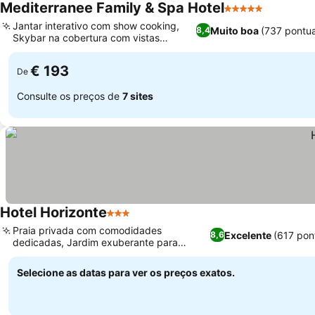
Mediterranee Family & Spa Hotel
5 Estrelas
Ver preç
Jantar interativo com show cooking,
Muito boa
(737 pontu
8,4
Skybar na cobertura com vistas
Ver preços
panorâmicas
€ 193
De
Consulte os preços de
7 sites
Hotel Horizonte
3 Estrelas
Ver preços
Praia privada com comodidades
Excelente
(617 pon
8,6
dedicadas, Jardim exuberante para
Ver preços
relaxamento tranquilo
Selecione as datas para ver os preços exatos.