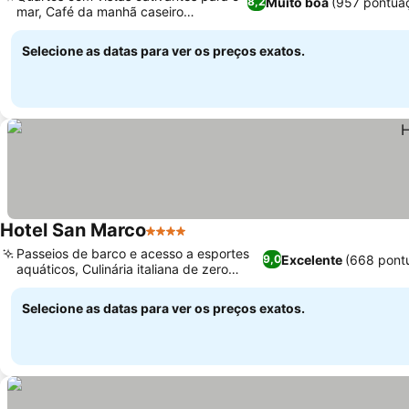
Muito boa
(957 pontua
8,2
mar, Café da manhã caseiro
Ver preços
excepcional
Selecione as datas para ver os preços exatos.
Hotel San Marco
4 Estrelas
Ver preços
Passeios de barco e acesso a esportes
Excelente
(668 pont
9,0
aquáticos, Culinária italiana de zero
Ver preços
quilômetro
Selecione as datas para ver os preços exatos.