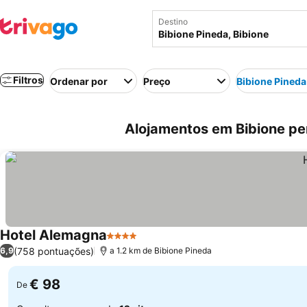
Destino
Filtros
Ordenar por
Preço
Bibione Pineda
Alojamentos em Bibione pert
Hotel Alemagna
4 Estrelas
Ver preços
(758 pontuações)
6,9
a 1.2 km de Bibione Pineda
€ 98
De