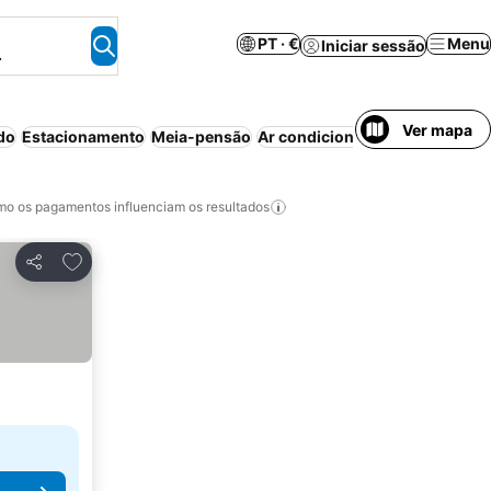
PT · €
Menu
Iniciar sessão
.
Ver mapa
do
Estacionamento
Meia-pensão
Ar condicionado
Pensão comp
o os pagamentos influenciam os resultados
Adicionar aos favoritos
Partilhar