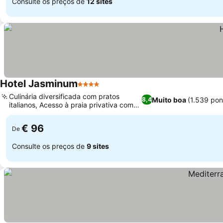
Consulte os preços de
12 sites
Hotel Jasminum
4 Estrelas
Ver preços
Culinária diversificada com pratos
Muito boa
(1.539 pon
8,4
italianos, Acesso à praia privativa com
Ver preços
comodidades
€ 96
De
Consulte os preços de
9 sites