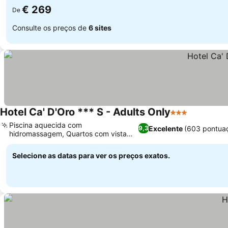
€ 269
De
Consulte os preços de
6 sites
Hotel Ca' D'Oro *** S - Adults Only
3 Estrelas
Ver preço
Piscina aquecida com
Excelente
(603 pontua
9,3
hidromassagem, Quartos com vista
Ver preços
para o Mar Adriático
Selecione as datas para ver os preços exatos.