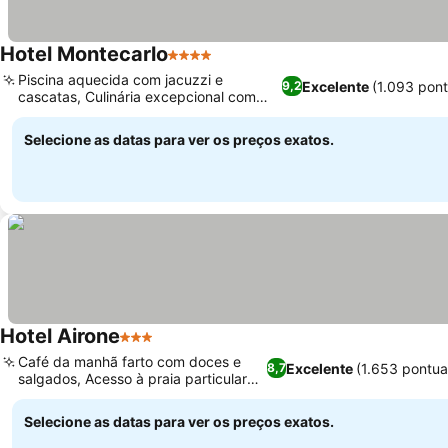
Hotel Montecarlo
4 Estrelas
Ver preços
Piscina aquecida com jacuzzi e
Excelente
(1.093 pon
9,2
cascatas, Culinária excepcional com
Ver preços
vista para o mar
Selecione as datas para ver os preços exatos.
Hotel Airone
3 Estrelas
Ver preços
Café da manhã farto com doces e
Excelente
(1.653 pontu
8,7
salgados, Acesso à praia particular
Ver preços
incluído
Selecione as datas para ver os preços exatos.