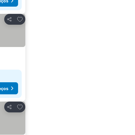
eços
Adicionar aos favoritos
Partilhar
eços
Adicionar aos favoritos
Partilhar