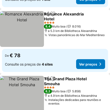
Romance Alexandria
Partilhar
Adicionar aos favoritos
Hotel
Ver preços
4 Estrelas
8,4
Muito boa
8.016
a 5.3 km de Bibliotheca Alexandrina
Vistas panorâmicas do Mar Mediterrâneo
Ve
€ 78
De
Consulte os preços de
4 sites
Ver preços
The Grand Plaza Hotel
Partilhar
Adicionar aos favoritos
Smouha
Ver preços
4 Estrelas
8,2
Muito boa
5.858
a 4.9 km de Bibliotheca Alexandrina
Instalações dedicadas para reuniões e
eventos