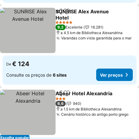
SUNRISE Alex Avenue
Partilhar
Adicionar aos favoritos
Hotel
Ver preços
5 Estrelas
9,2
Excelente
16.281
a 4.5 km de Bibliotheca Alexandrina
Varandas com vista garantida para o mar
Ver
€ 124
De
Consulte os preços de
6 sites
Ver preços
Abeer Hotel Alexandria
Partilhar
Adicionar aos favoritos
Ve
3 Estrelas
6,6
940
a 1.5 km de Bibliotheca Alexandrina
Cenário histórico do antigo porto grego
Ver 
Escolha popular