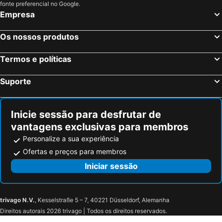
fonte preferencial no Google.
Empresa
Mataria
Rod El Farag
El Daher
Obour City
Os nossos produtos
Boulaq
El-Manial
Old Cairo
Faggala
Termos e políticas
Memphis
City Stars Cinema
Suporte
Mesquita Muhammed Ali
Cairo International Convention & Exhibition centre (CICC)
Azbakeya
El-Tagamu El Khames
Inicie sessão para desfrutar de
Coptic Cairo
vantagens exclusivas para membros
Personalize a sua experiência
Ofertas e preços para membros
Iniciar sessão
trivago N.V.
, Kesselstraße 5 – 7, 40221 Düsseldorf, Alemanha
Direitos autorais 2026 trivago | Todos os direitos reservados.