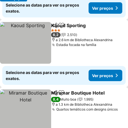
Selecione as datas para ver os preços
Ver preços
exatos.
Kaoud Sporting
Partilhar
Adicionar aos favoritos
Ver preços
3 Estrelas
6,2
2.510
a 2.6 km de Bibliotheca Alexandrina
Estadia focada na família
Ver preços
Selecione as datas para ver os preços
Ver preços
exatos.
Miramar Boutique Hotel
Partilhar
Adicionar aos favoritos
Ve
8,4
Muito boa
1.995
a 1.3 km de Bibliotheca Alexandrina
Quartos temáticos com designs únicos
Ver 