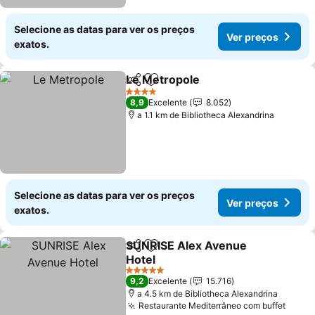
Selecione as datas para ver os preços
Ver preços
exatos.
Le Metropole
Partilhar
Adicionar aos favoritos
Ver preços
4 Estrelas
8,9
Excelente
8.052
a 1.1 km de Bibliotheca Alexandrina
Selecione as datas para ver os preços
Ver preços
exatos.
SUNRISE Alex Avenue
Partilhar
Adicionar aos favoritos
Hotel
Ver preços
5 Estrelas
9,2
Excelente
15.716
a 4.5 km de Bibliotheca Alexandrina
Restaurante Mediterrâneo com buffet
Ver p