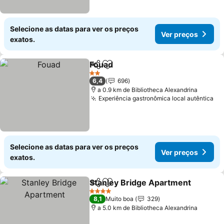
Selecione as datas para ver os preços
Ver preços
exatos.
Fouad
Partilhar
Adicionar aos favoritos
Ver preços
2 Estrelas
6,4
696
a 0.9 km de Bibliotheca Alexandrina
Experiência gastronômica local autêntica
Ve
Selecione as datas para ver os preços
Ver preços
exatos.
Stanley Bridge Apartment
Partilhar
Adicionar aos favoritos
4 Estrelas
8,1
Muito boa
329
a 5.0 km de Bibliotheca Alexandrina