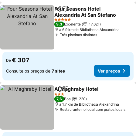
Four Seasons Hotel
Partilhar
Adicionar aos favoritos
Alexandria At San Stefano
Ver preços
5 Estrelas
9,3
Excelente
17.621
a 6.9 km de Bibliotheca Alexandrina
Três piscinas distintas
Ver preços
€ 307
De
Consulte os preços de
7 sites
Ver preços
Al Maghraby Hotel
Partilhar
Adicionar aos favoritos
Ver pre
3 Estrelas
7,6
Boa
220
a 1.7 km de Bibliotheca Alexandrina
Restaurante no local com pratos locais
Ver 