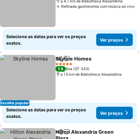
a 4.7 km de Bibliotheca Alexandrina
Refinada gastronomia com música ao vivo
V
Selecione as datas para ver os preços
Ver preços
exatos.
Skyline Homes
Partilhar
Adicionar aos favoritos
Ver preços
5 Estrelas
7,8
Boa
343
a 1.5 km de Bibliotheca Alexandrina
Escolha popular
Selecione as datas para ver os preços
Ver preços
exatos.
Hilton Alexandria Green
Partilhar
Adicionar aos favoritos
Plaza