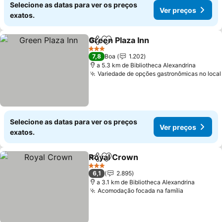
Selecione as datas para ver os preços
Ver preços
exatos.
Green Plaza Inn
Partilhar
Adicionar aos favoritos
Ver preços
3 Estrelas
7,8
Boa
1.202
a 5.3 km de Bibliotheca Alexandrina
Variedade de opções gastronômicas no local
Selecione as datas para ver os preços
Ver preços
exatos.
Royal Crown
Partilhar
Adicionar aos favoritos
Ver preços
3 Estrelas
6,1
2.895
a 3.1 km de Bibliotheca Alexandrina
Acomodação focada na família
Ver preço