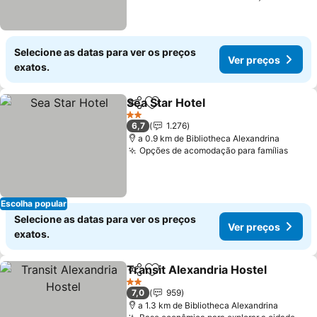
Selecione as datas para ver os preços
Ver preços
exatos.
Sea Star Hotel
Partilhar
Adicionar aos favoritos
Ver preços
2 Estrelas
6,7
1.276
a 0.9 km de Bibliotheca Alexandrina
Opções de acomodação para famílias
Ver p
Escolha popular
Selecione as datas para ver os preços
Ver preços
exatos.
Transit Alexandria Hostel
Partilhar
Adicionar aos favoritos
2 Estrelas
7,0
959
a 1.3 km de Bibliotheca Alexandrina