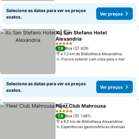
Selecione as datas para ver os preços
Ver preços
exatos.
Xu San Stefano Hotel
Partilhar
Adicionar aos favoritos
Alexandria
Ver preços
5 Estrelas
7,8
Boa
629
a 7.2 km de Bibliotheca Alexandrina
Piscina exterior com vista para o mar
Ver p
Selecione as datas para ver os preços
Ver preços
exatos.
Fleet Club Mahrousa
Partilhar
Adicionar aos favoritos
Ver p
5 Estrelas
7,9
Boa
1.681
a 8.0 km de Bibliotheca Alexandrina
Experiências gastronômicas diversas
Ver p