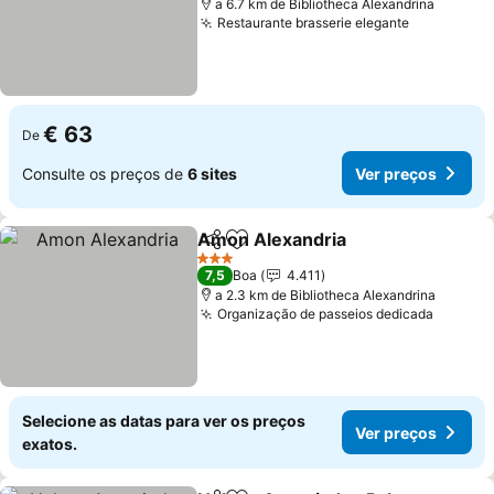
a 6.7 km de Bibliotheca Alexandrina
Restaurante brasserie elegante
Ver preço
€ 63
De
Consulte os preços de
6 sites
Ver preços
Amon Alexandria
Partilhar
Adicionar aos favoritos
Ver preç
3 Estrelas
7,5
Boa
4.411
a 2.3 km de Bibliotheca Alexandrina
Organização de passeios dedicada
Ver pr
Selecione as datas para ver os preços
Ver preços
exatos.