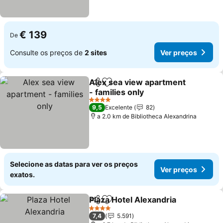
€ 139
De
Consulte os preços de
2 sites
Ver preços
Alex sea view apartment
Partilhar
Adicionar aos favoritos
- families only
Ver preços
4 Estrelas
9,5
Excelente
82
a 2.0 km de Bibliotheca Alexandrina
Selecione as datas para ver os preços
Ver preços
exatos.
Plaza Hotel Alexandria
Partilhar
Adicionar aos favoritos
Ver
4 Estrelas
7,4
5.591