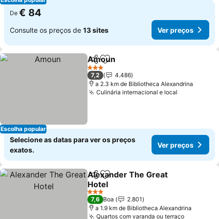
€ 84
De
Consulte os preços de
13 sites
Ver preços
Amoun
Partilhar
Adicionar aos favoritos
Ver preços
3 Estrelas
7,2
4.486
a 2.3 km de Bibliotheca Alexandrina
Culinária internacional e local
Ver preços
Escolha popular
Selecione as datas para ver os preços
Ver preços
exatos.
Alexander The Great
Partilhar
Adicionar aos favoritos
Hotel
Ver preços
3 Estrelas
7,6
Boa
2.801
a 1.9 km de Bibliotheca Alexandrina
Quartos com varanda ou terraço
Ver preç