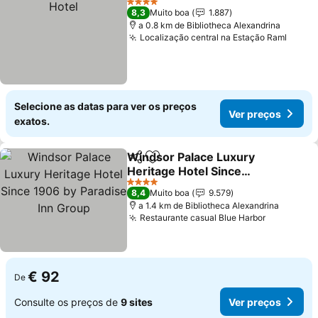
4 Estrelas
8,3
Muito boa
1.887
a 0.8 km de Bibliotheca Alexandrina
Localização central na Estação Raml
Ver p
Selecione as datas para ver os preços
Ver preços
exatos.
Windsor Palace Luxury
Partilhar
Adicionar aos favoritos
Heritage Hotel Since
1906 by Paradise Inn
Ver preços
4 Estrelas
8,4
Muito boa
9.579
Group
a 1.4 km de Bibliotheca Alexandrina
Restaurante casual Blue Harbor
Ver preço
€ 92
De
Consulte os preços de
9 sites
Ver preços