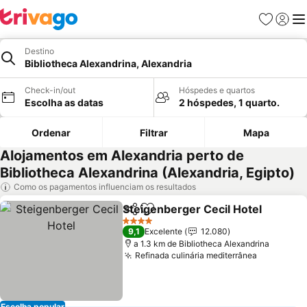
Favoritos
Iniciar
Me
Destino
Bibliotheca Alexandrina, Alexandria
Check-in/out
Hóspedes e quartos
Escolha as datas
2 hóspedes, 1 quarto.
Ordenar
Filtrar
Mapa
Alojamentos em Alexandria perto de
Bibliotheca Alexandrina (Alexandria, Egipto)
Como os pagamentos influenciam os resultados
Steigenberger Cecil Hotel
Partilhar
Adicionar aos favoritos
4 Estrelas
9,1
Excelente
12.080
a 1.3 km de Bibliotheca Alexandrina
Refinada culinária mediterrânea
Ver preço
Escolha popular