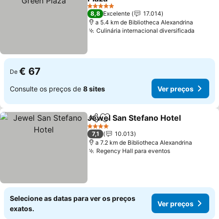
Ver preços
5 Estrelas
8,8
Excelente
17.014
a 5.4 km de Bibliotheca Alexandrina
Culinária internacional diversificada
Ver pr
€ 67
De
Consulte os preços de
8 sites
Ver preços
Jewel San Stefano Hotel
Partilhar
Adicionar aos favoritos
V
4 Estrelas
7,1
10.013
a 7.2 km de Bibliotheca Alexandrina
Regency Hall para eventos
Ver preços
Selecione as datas para ver os preços
Ver preços
exatos.