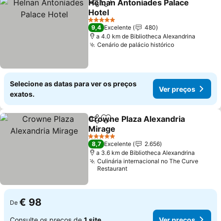
Helnan Antoniades Palace
Partilhar
Adicionar aos favoritos
Hotel
Ver preços
5 Estrelas
9,4
Excelente
480
a 4.0 km de Bibliotheca Alexandrina
Cenário de palácio histórico
Ver preços
Selecione as datas para ver os preços
Ver preços
exatos.
Crowne Plaza Alexandria
Partilhar
Adicionar aos favoritos
Mirage
Ver preços
5 Estrelas
8,7
Excelente
2.656
a 3.6 km de Bibliotheca Alexandrina
Culinária internacional no The Curve
Restaurant
€ 98
De
Consulte os preços de
1 site
Ver preços