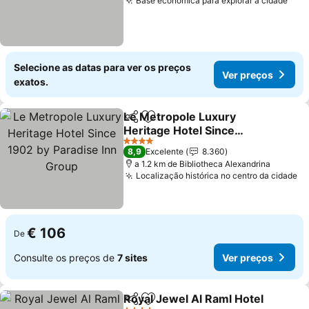
Base econômica para explorar a cidade
Ver
Selecione as datas para ver os preços
Ver preços
exatos.
Le Metropole Luxury
Partilhar
Adicionar aos favoritos
Heritage Hotel Since
1902 by Paradise Inn
Ver preços
4 Estrelas
8,9
Excelente
8.360
Group
a 1.2 km de Bibliotheca Alexandrina
Localização histórica no centro da cidade
Ve
€ 106
De
Consulte os preços de
7 sites
Ver preços
Royal Jewel Al Raml Hotel
Partilhar
Adicionar aos favoritos