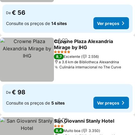
€ 56
De
Consulte os preços de
14 sites
Ver preços
Crowne Plaza Alexandria
Partilhar
Adicionar aos favoritos
Mirage by IHG
Ver preços
5 Estrelas
8,7
Excelente
2.556
a 3.6 km de Bibliotheca Alexandrina
Culinária internacional no The Curve
Ver p
€ 98
De
Consulte os preços de
5 sites
Ver preços
San Giovanni Stanly Hotel
Partilhar
Adicionar aos favoritos
3 Estrelas
8,4
Muito boa
3.350