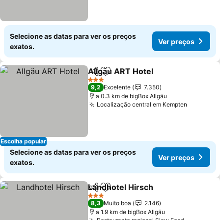
Selecione as datas para ver os preços
Ver preços
exatos.
Allgäu ART Hotel
Partilhar
Adicionar aos favoritos
3 Estrelas
9,2
Excelente
7.350
a 0.3 km de bigBox Allgäu
Localização central em Kempten
Escolha popular
Selecione as datas para ver os preços
Ver preços
exatos.
Landhotel Hirsch
Partilhar
Adicionar aos favoritos
3 Estrelas
8,3
Muito boa
2.146
a 1.9 km de bigBox Allgäu