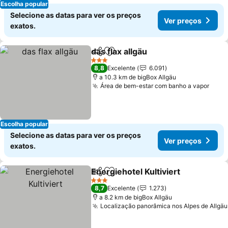
Escolha popular
Selecione as datas para ver os preços
Ver preços
exatos.
das flax allgäu
Partilhar
Adicionar aos favoritos
3 Estrelas
8,8
Excelente
6.091
a 10.3 km de bigBox Allgäu
Área de bem-estar com banho a vapor
Escolha popular
Selecione as datas para ver os preços
Ver preços
exatos.
Energiehotel Kultiviert
Partilhar
Adicionar aos favoritos
3 Estrelas
8,7
Excelente
1.273
a 8.2 km de bigBox Allgäu
Localização panorâmica nos Alpes de Allgäu