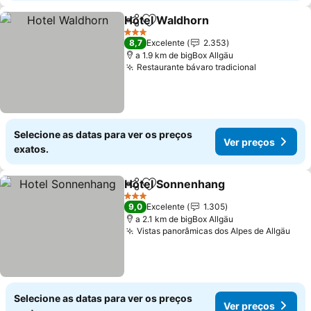
Hotel Waldhorn
Partilhar
Adicionar aos favoritos
3 Estrelas
8,7
Excelente
2.353
a 1.9 km de bigBox Allgäu
Restaurante bávaro tradicional
Selecione as datas para ver os preços
Ver preços
exatos.
Hotel Sonnenhang
Partilhar
Adicionar aos favoritos
3 Estrelas
9,0
Excelente
1.305
a 2.1 km de bigBox Allgäu
Vistas panorâmicas dos Alpes de Allgäu
Selecione as datas para ver os preços
Ver preços