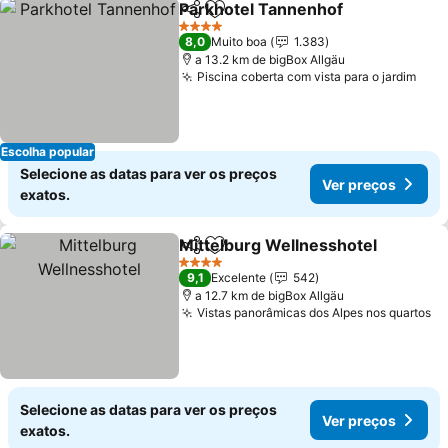
Parkhotel Tannenhof
Partilhar
Adicionar aos favoritos
4 Estrelas
8,0
Muito boa
1.383
a 13.2 km de bigBox Allgäu
Piscina coberta com vista para o jardim
Escolha popular
Selecione as datas para ver os preços
Ver preços
exatos.
Mittelburg Wellnesshotel
Partilhar
Adicionar aos favoritos
4 Estrelas
9,1
Excelente
542
a 12.7 km de bigBox Allgäu
Vistas panorâmicas dos Alpes nos quartos
Selecione as datas para ver os preços
Ver preços
exatos.