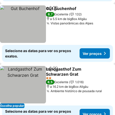
Gut Buchenhof
Partilhar
Adicionar aos favoritos
8,7
Excelente
132
a 5.5 km de bigBox Allgäu
Vistas panorâmicas dos Alpes
Selecione as datas para ver os preços
Ver preços
exatos.
Landgasthof Zum
Partilhar
Adicionar aos favoritos
Schwarzen Grat
2 Estrelas
8,5
Excelente
1.016
a 16.2 km de bigBox Allgäu
Ambiente histórico de pousada rural
Escolha popular
Selecione as datas para ver os preços
Ver preços