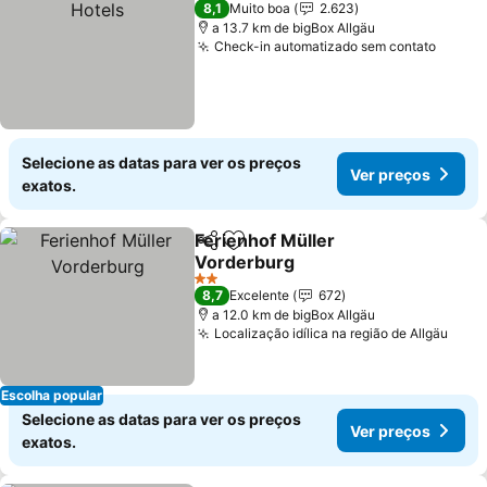
8,1
Muito boa
2.623
a 13.7 km de bigBox Allgäu
Check-in automatizado sem contato
Selecione as datas para ver os preços
Ver preços
exatos.
Ferienhof Müller
Partilhar
Adicionar aos favoritos
Vorderburg
2 Estrelas
8,7
Excelente
672
a 12.0 km de bigBox Allgäu
Localização idílica na região de Allgäu
Escolha popular
Selecione as datas para ver os preços
Ver preços
exatos.