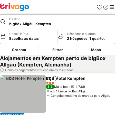
Favoritos
Iniciar
Me
Destino
bigBox Allgäu, Kempten
Check-in/out
Hóspedes e quartos
Escolha as datas
2 hóspedes, 1 quarto.
Ordenar
Filtrar
Mapa
Alojamentos em Kempten perto de bigBox
Allgäu (Kempten, Alemanha)
Como os pagamentos influenciam os resultados
B&B Hotel Kempten
Partilhar
Adicionar aos favoritos
3 Estrelas
8,3
Muito boa
4.738
a 0.4 km de bigBox Allgäu
Conceito moderno de entrada para Allgäu
Escolha popular