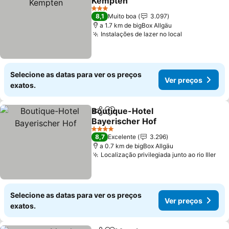
Kempten
3 Estrelas
8,1
Muito boa
3.097
a 1.7 km de bigBox Allgäu
Instalações de lazer no local
Selecione as datas para ver os preços
Ver preços
exatos.
Boutique-Hotel
Partilhar
Adicionar aos favoritos
Bayerischer Hof
4 Estrelas
8,7
Excelente
3.296
a 0.7 km de bigBox Allgäu
Localização privilegiada junto ao rio Iller
Selecione as datas para ver os preços
Ver preços
exatos.