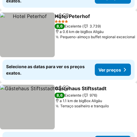
exatos.
Hotel Peterhof
Partilhar
Adicionar aos favoritos
4 Estrelas
8,6
Excelente
3.739
a 0.6 km de bigBox Allgäu
Pequeno-almoço buffet regional excecional
Selecione as datas para ver os preços
Ver preços
exatos.
Gästehaus Stiftsstadt
Partilhar
Adicionar aos favoritos
8,6
Excelente
976
a 1.1 km de bigBox Allgäu
Terraço soalheiro e tranquilo