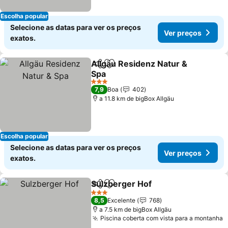
Escolha popular
Selecione as datas para ver os preços
Ver preços
exatos.
Allgäu Residenz Natur &
Partilhar
Adicionar aos favoritos
Spa
3 Estrelas
7,9
Boa
402
a 11.8 km de bigBox Allgäu
Escolha popular
Selecione as datas para ver os preços
Ver preços
exatos.
Sulzberger Hof
Partilhar
Adicionar aos favoritos
3 Estrelas
8,5
Excelente
768
a 7.5 km de bigBox Allgäu
Piscina coberta com vista para a montanha