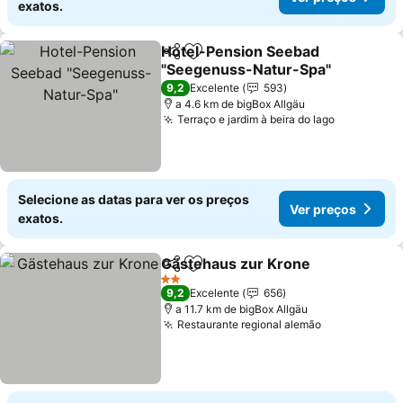
exatos.
Hotel-Pension Seebad
Partilhar
Adicionar aos favoritos
"Seegenuss-Natur-Spa"
9,2
Excelente
593
a 4.6 km de bigBox Allgäu
Terraço e jardim à beira do lago
Selecione as datas para ver os preços
Ver preços
exatos.
Gästehaus zur Krone
Partilhar
Adicionar aos favoritos
2 Estrelas
9,2
Excelente
656
a 11.7 km de bigBox Allgäu
Restaurante regional alemão