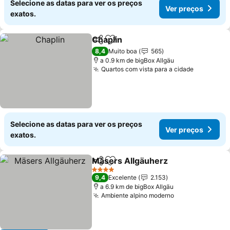
Selecione as datas para ver os preços
Ver preços
exatos.
Chaplin
Partilhar
Adicionar aos favoritos
8,4
Muito boa
565
a 0.9 km de bigBox Allgäu
Quartos com vista para a cidade
Selecione as datas para ver os preços
Ver preços
exatos.
Mäsers Allgäuherz
Partilhar
Adicionar aos favoritos
4 Estrelas
9,4
Excelente
2.153
a 6.9 km de bigBox Allgäu
Ambiente alpino moderno