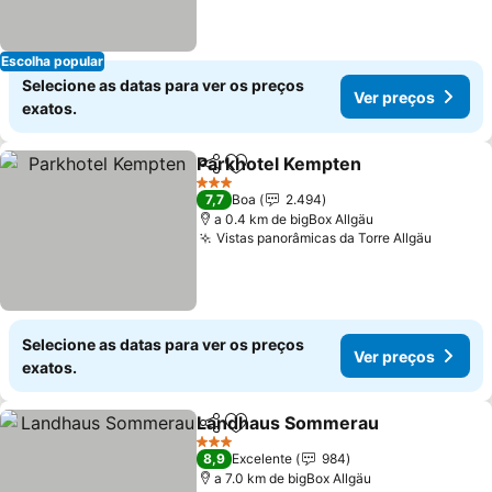
Escolha popular
Selecione as datas para ver os preços
Ver preços
exatos.
Parkhotel Kempten
Partilhar
Adicionar aos favoritos
3 Estrelas
7,7
Boa
2.494
a 0.4 km de bigBox Allgäu
Vistas panorâmicas da Torre Allgäu
Selecione as datas para ver os preços
Ver preços
exatos.
Landhaus Sommerau
Partilhar
Adicionar aos favoritos
3 Estrelas
8,9
Excelente
984
a 7.0 km de bigBox Allgäu