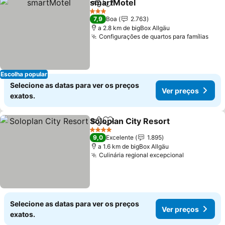
smartMotel
Partilhar
Adicionar aos favoritos
3 Estrelas
7,9
Boa
2.763
a 2.8 km de bigBox Allgäu
Configurações de quartos para famílias
Escolha popular
Selecione as datas para ver os preços
Ver preços
exatos.
Soloplan City Resort
Partilhar
Adicionar aos favoritos
4 Estrelas
9,0
Excelente
1.895
a 1.6 km de bigBox Allgäu
Culinária regional excepcional
Selecione as datas para ver os preços
Ver preços
exatos.