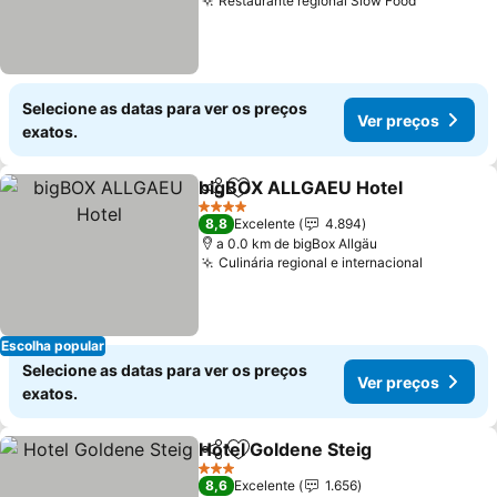
Restaurante regional Slow Food
Selecione as datas para ver os preços
Ver preços
exatos.
bigBOX ALLGAEU Hotel
Partilhar
Adicionar aos favoritos
4 Estrelas
8,8
Excelente
4.894
a 0.0 km de bigBox Allgäu
Culinária regional e internacional
Escolha popular
Selecione as datas para ver os preços
Ver preços
exatos.
Hotel Goldene Steig
Partilhar
Adicionar aos favoritos
3 Estrelas
8,6
Excelente
1.656