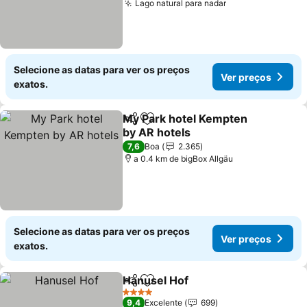
Lago natural para nadar
Selecione as datas para ver os preços
Ver preços
exatos.
My Park hotel Kempten
Partilhar
Adicionar aos favoritos
by AR hotels
7,6
Boa
2.365
a 0.4 km de bigBox Allgäu
Selecione as datas para ver os preços
Ver preços
exatos.
Hanusel Hof
Partilhar
Adicionar aos favoritos
4 Estrelas
9,4
Excelente
699