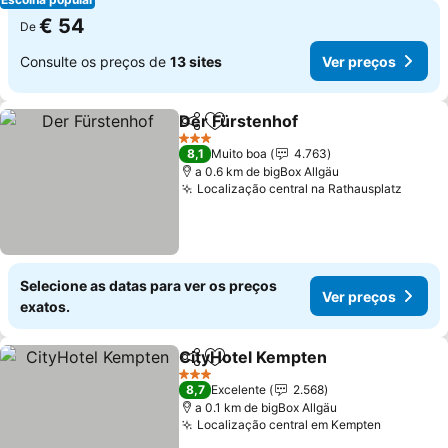
€ 54
De
Consulte os preços de
13 sites
Ver preços
Der Fürstenhof
Partilhar
Adicionar aos favoritos
3 Estrelas
8,1
Muito boa
4.763
a 0.6 km de bigBox Allgäu
Localização central na Rathausplatz
Selecione as datas para ver os preços
Ver preços
exatos.
CityHotel Kempten
Partilhar
Adicionar aos favoritos
3 Estrelas
8,7
Excelente
2.568
a 0.1 km de bigBox Allgäu
Localização central em Kempten