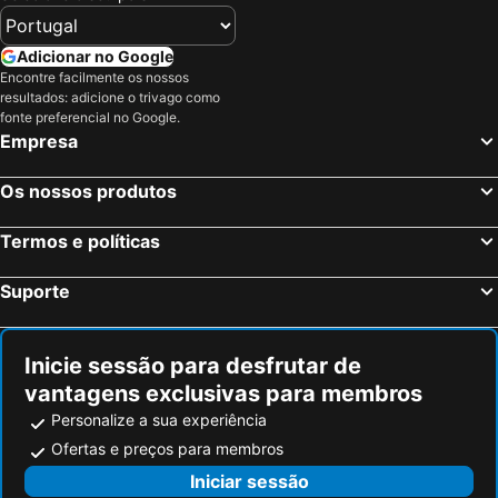
Lago di Braies
Skigebiet Sölden
Marienplatz Metro Station
Bahnhof Garmisch-Partenkirchen
Adicionar no Google
Aqua-Dome
Castelo Neuschwanstein
Encontre facilmente os nossos
resultados: adicione o trivago como
Hauptbahnhof Luzern
NürnbergMesse
fonte preferencial no Google.
Empresa
Freiburg Breisgau Central Station
Train Station Munich-east
La Vieille Ville
Passo dello Stelvio
Os nossos produtos
Bahnhofstraße
Karlsplatz - Stachus
City
Münchner Christkindlmarkt
Termos e políticas
Stuttgart Hauptbahnhof
Bad Cannstatt
Suporte
Mercatino di Natale di Bolzano
Casino Baden-Baden
Messe
Oerlikon
Inicie sessão para desfrutar de
Albisrieden
Bahnhof München-Pasing
vantagens exclusivas para membros
Bavaria
Laax Flims Falera
Personalize a sua experiência
Pontresina
Centro Casa Cortina
Ofertas e preços para membros
Burghausen Castle
Airpark Allgäu
Iniciar sessão
bigBox Allgäu
Forum Allgäu