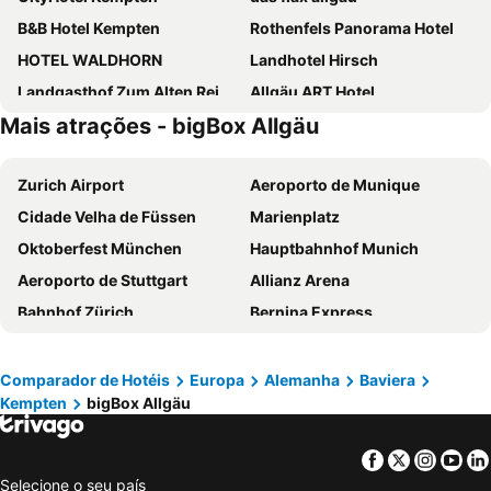
B&B Hotel Kempten
Rothenfels Panorama Hotel
HOTEL WALDHORN
Landhotel Hirsch
Landgasthof Zum Alten Reichenbach
Allgäu ART Hotel
Mais atrações - bigBox Allgäu
Sulzberger Hof
Parkhotel Kempten
allgäu resort
Zurich Airport
Aeroporto de Munique
Cidade Velha de Füssen
Marienplatz
Oktoberfest München
Hauptbahnhof Munich
Aeroporto de Stuttgart
Allianz Arena
Bahnhof Zürich
Bernina Express
Neue Messe München
Dolomites
Altstadt-Lehel
Prefeitura de Lucerna
Comparador de Hotéis
Europa
Alemanha
Baviera
Kempten
bigBox Allgäu
Innsbruck Hauptbahnhof
Maxvorstadt
Theresienwiese
Glacier Express
Facebook
Twitter
Insta
Yo
Hauptbahnhof Nürnberg
Lago Lucerna
Selecione o seu país