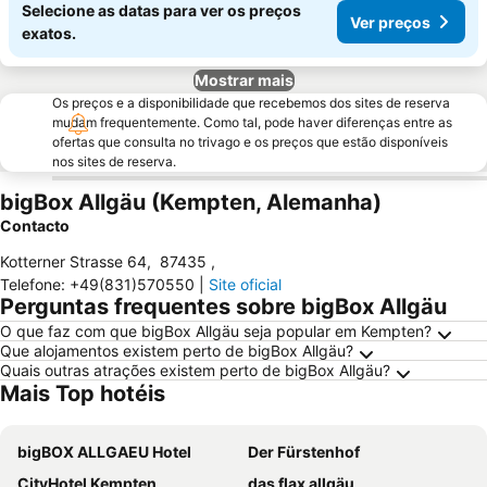
Selecione as datas para ver os preços
Ver preços
exatos.
Mostrar mais
Os preços e a disponibilidade que recebemos dos sites de reserva
mudam frequentemente. Como tal, pode haver diferenças entre as
ofertas que consulta no trivago e os preços que estão disponíveis
nos sites de reserva.
bigBox Allgäu (Kempten, Alemanha)
Contacto
Kotterner Strasse 64
,
87435
,
Telefone
:
+49(831)570550
|
Site oficial
Perguntas frequentes sobre bigBox Allgäu
O que faz com que bigBox Allgäu seja popular em Kempten?
Que alojamentos existem perto de bigBox Allgäu?
Quais outras atrações existem perto de bigBox Allgäu?
Mais Top hotéis
bigBOX ALLGAEU Hotel
Der Fürstenhof
CityHotel Kempten
das flax allgäu