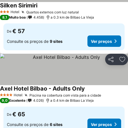
Silken Sirimiri
Hotel
Quartos externos com luz natural
3 Estrelas
8,1
Muito boa
4.458
a 0.3 km de Bilbao La Vieja
€ 57
De
Consulte os preços de
9 sites
Ver preços
Partilhar
Ad
Axel Hotel Bilbao - Adults Only
Hotel
Piscina na cobertura com vista para a cidade
4 Estrelas
9,0
Excelente
4.026
a 0.4 km de Bilbao La Vieja
€ 65
De
Consulte os preços de
6 sites
Ver preços