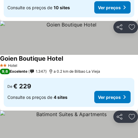
Consulte os preços de
10 sites
Ver preços
Partilhar
Ad
Goien Boutique Hotel
Hotel
2 Estrelas
9,6
Excelente
1.347
a 0.2 km de Bilbao La Vieja
€ 229
De
Consulte os preços de
4 sites
Ver preços
Partilhar
Ad