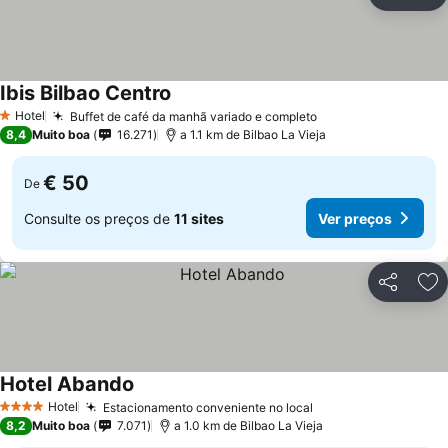
Partilhar
Ad
Ibis Bilbao Centro
Hotel
Buffet de café da manhã variado e completo
1 Estrelas
8,4
Muito boa
16.271
a 1.1 km de Bilbao La Vieja
€ 50
De
Consulte os preços de
11 sites
Ver preços
Partilhar
Ad
Hotel Abando
Hotel
Estacionamento conveniente no local
4 Estrelas
8,2
Muito boa
7.071
a 1.0 km de Bilbao La Vieja