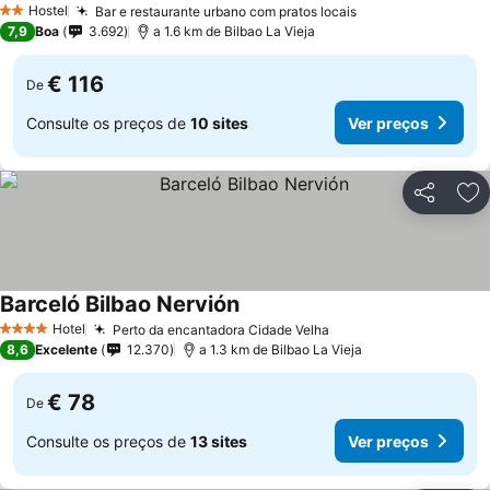
Hostel
Bar e restaurante urbano com pratos locais
2 Estrelas
7,9
Boa
3.692
a 1.6 km de Bilbao La Vieja
€ 116
De
Consulte os preços de
10 sites
Ver preços
Partilhar
Ad
Barceló Bilbao Nervión
Hotel
Perto da encantadora Cidade Velha
4 Estrelas
8,6
Excelente
12.370
a 1.3 km de Bilbao La Vieja
€ 78
De
Consulte os preços de
13 sites
Ver preços