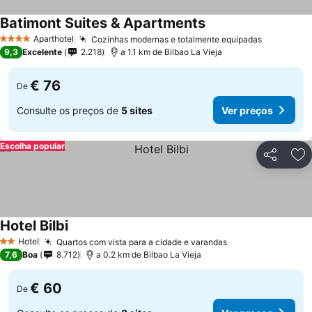
Batimont Suites & Apartments
Aparthotel
Cozinhas modernas e totalmente equipadas
4 Estrelas
9,3
Excelente
2.218
a 1.1 km de Bilbao La Vieja
€ 76
De
Consulte os preços de
5 sites
Ver preços
Escolha popular
Partilhar
Ad
Hotel Bilbi
Hotel
Quartos com vista para a cidade e varandas
2 Estrelas
7,6
Boa
8.712
a 0.2 km de Bilbao La Vieja
€ 60
De