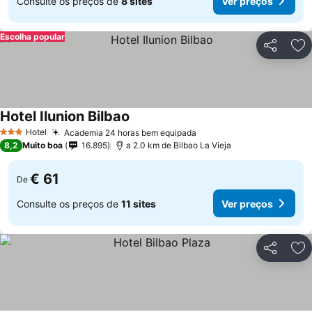
Consulte os preços de
8 sites
Ver preços
Escolha popular
Partilhar
Ad
Hotel Ilunion Bilbao
Hotel
Academia 24 horas bem equipada
3 Estrelas
8,2
Muito boa
16.895
a 2.0 km de Bilbao La Vieja
€ 61
De
Consulte os preços de
11 sites
Ver preços
Partilhar
Ad