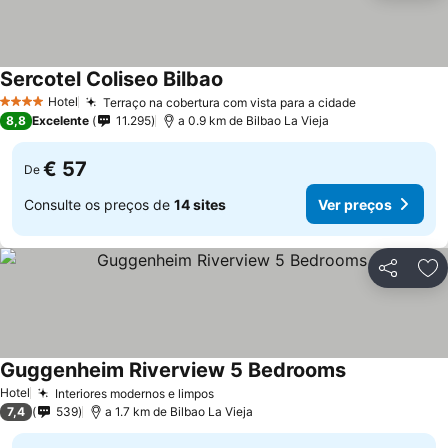
Sercotel Coliseo Bilbao
Hotel
Terraço na cobertura com vista para a cidade
4 Estrelas
8,8
Excelente
11.295
a 0.9 km de Bilbao La Vieja
€ 57
De
Consulte os preços de
14 sites
Ver preços
Partilhar
Ad
Guggenheim Riverview 5 Bedrooms
Hotel
Interiores modernos e limpos
7,4
539
a 1.7 km de Bilbao La Vieja