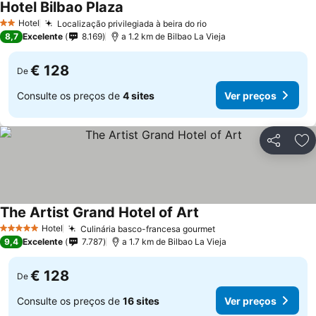
Hotel Bilbao Plaza
Hotel
Localização privilegiada à beira do rio
2 Estrelas
8,7
Excelente
8.169
a 1.2 km de Bilbao La Vieja
€ 128
De
Consulte os preços de
4 sites
Ver preços
Partilhar
Ad
The Artist Grand Hotel of Art
Hotel
Culinária basco-francesa gourmet
5 Estrelas
9,4
Excelente
7.787
a 1.7 km de Bilbao La Vieja
€ 128
De
Consulte os preços de
16 sites
Ver preços