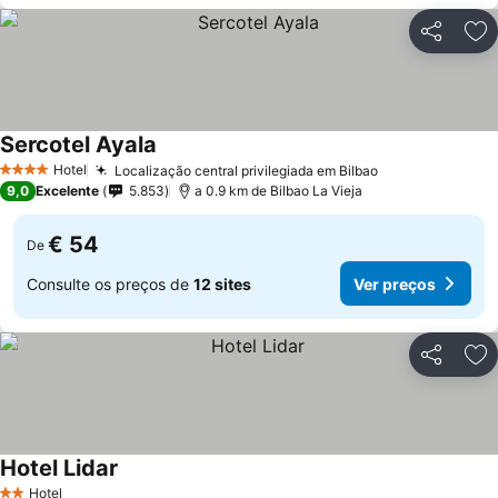
Partilhar
Ad
Sercotel Ayala
Hotel
Localização central privilegiada em Bilbao
4 Estrelas
9,0
Excelente
5.853
a 0.9 km de Bilbao La Vieja
€ 54
De
Consulte os preços de
12 sites
Ver preços
Partilhar
Ad
Hotel Lidar
Hotel