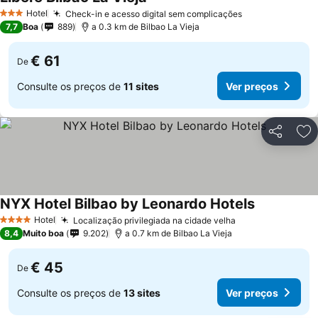
Hotel
Check-in e acesso digital sem complicações
3 Estrelas
7,7
Boa
889
a 0.3 km de Bilbao La Vieja
€ 61
De
Consulte os preços de
11 sites
Ver preços
Partilhar
Ad
NYX Hotel Bilbao by Leonardo Hotels
Hotel
Localização privilegiada na cidade velha
4 Estrelas
8,4
Muito boa
9.202
a 0.7 km de Bilbao La Vieja
€ 45
De
Consulte os preços de
13 sites
Ver preços