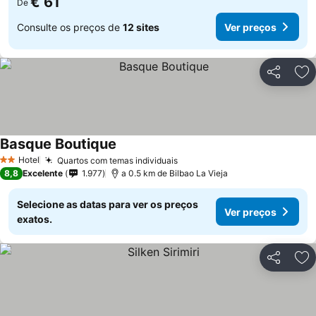
€ 61
De
Consulte os preços de
12 sites
Ver preços
Partilhar
Ad
Basque Boutique
Hotel
Quartos com temas individuais
2 Estrelas
8,8
Excelente
1.977
a 0.5 km de Bilbao La Vieja
Selecione as datas para ver os preços
Ver preços
exatos.
Partilhar
Ad