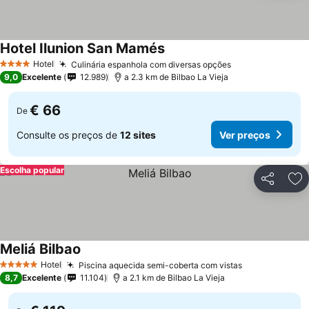
Hotel Ilunion San Mamés
Hotel
Culinária espanhola com diversas opções
4 Estrelas
9,0
Excelente
12.989
a 2.3 km de Bilbao La Vieja
€ 66
De
Consulte os preços de
12 sites
Ver preços
Escolha popular
Partilhar
Ad
Meliá Bilbao
Hotel
Piscina aquecida semi-coberta com vistas
5 Estrelas
8,7
Excelente
11.104
a 2.1 km de Bilbao La Vieja