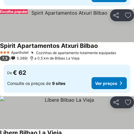
Escolha popular
Partilhar
Ad
Spirit Apartamentos Atxuri Bilbao
Aparthotel
Cozinhas de apartamento totalmente equipadas
3 Estrelas
7,3
5.389
a 0.5 km de Bilbao La Vieja
€ 62
De
Consulte os preços de
9 sites
Ver preços
Partilhar
Ad
Líbere Bilbao La Vieja