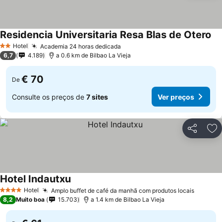
Residencia Universitaria Resa Blas de Otero
Hotel
Academia 24 horas dedicada
2 Estrelas
6,7
4.189
a 0.6 km de Bilbao La Vieja
€ 70
De
Consulte os preços de
7 sites
Ver preços
Partilhar
Ad
Hotel Indautxu
Hotel
Amplo buffet de café da manhã com produtos locais
4 Estrelas
8,2
Muito boa
15.703
a 1.4 km de Bilbao La Vieja