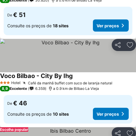
9,1
Excelente
30.820
a 0.6 km de Bilbao La Vieja
€ 51
De
Consulte os preços de
18 sites
Ver preços
Partilhar
Ad
Voco Bilbao - City By Ihg
Hotel
Café da manhã buffet com suco de laranja natural
3 Estrelas
8,9
Excelente
6.359
a 0.9 km de Bilbao La Vieja
€ 46
De
Consulte os preços de
10 sites
Ver preços
Escolha popular