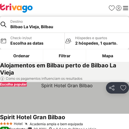
Favoritos
Iniciar
Me
Destino
Bilbao La Vieja, Bilbau
Check-in/out
Hóspedes e quartos
Escolha as datas
2 hóspedes, 1 quarto.
Ordenar
Filtrar
Mapa
Alojamentos em Bilbau perto de Bilbao La
Vieja
Como os pagamentos influenciam os resultados
Escolha popular
Partilhar
Ad
Spirit Hotel Gran Bilbao
Hotel
Academia ampla e bem equipada
4 Estrelas