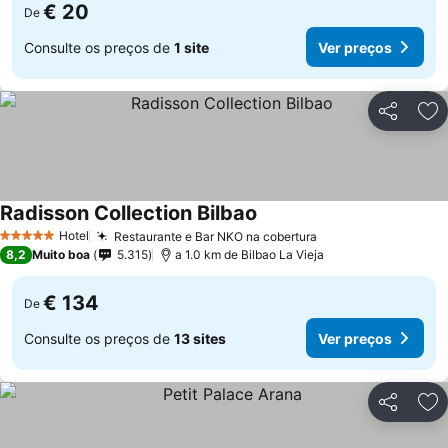
€ 20
De
Consulte os preços de
1 site
Ver preços
Partilhar
Ad
Radisson Collection Bilbao
Hotel
Restaurante e Bar NKO na cobertura
5 Estrelas
8,2
Muito boa
5.315
a 1.0 km de Bilbao La Vieja
€ 134
De
Consulte os preços de
13 sites
Ver preços
Partilhar
Ad