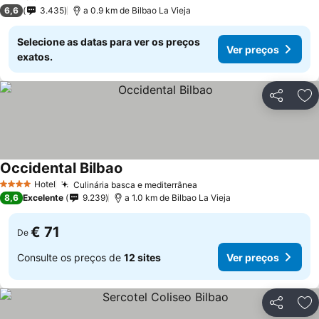
2 Estrelas
6,6
3.435
a 0.9 km de Bilbao La Vieja
Selecione as datas para ver os preços
Ver preços
exatos.
Partilhar
Ad
Occidental Bilbao
Hotel
Culinária basca e mediterrânea
4 Estrelas
8,6
Excelente
9.239
a 1.0 km de Bilbao La Vieja
€ 71
De
Consulte os preços de
12 sites
Ver preços
Partilhar
Ad