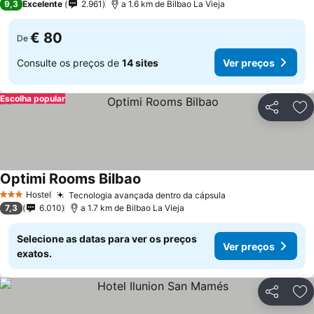
9,3
Excelente
2.961
a 1.6 km de Bilbao La Vieja
€ 80
De
Consulte os preços de
14 sites
Ver preços
Escolha popular
Partilhar
Ad
Optimi Rooms Bilbao
Hostel
Tecnologia avançada dentro da cápsula
3 Estrelas
7,3
6.010
a 1.7 km de Bilbao La Vieja
Selecione as datas para ver os preços
Ver preços
exatos.
Partilhar
Ad