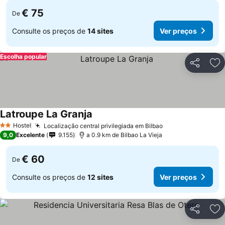
€ 75
De
Consulte os preços de
14 sites
Ver preços
Escolha popular
Partilhar
Ad
Latroupe La Granja
Hostel
Localização central privilegiada em Bilbao
2 Estrelas
9,0
Excelente
9.155
a 0.9 km de Bilbao La Vieja
€ 60
De
Consulte os preços de
12 sites
Ver preços
Partilhar
Ad