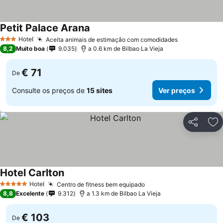
Petit Palace Arana
Hotel
Aceita animais de estimação com comodidades
3 Estrelas
8,2
Muito boa
9.035
a 0.6 km de Bilbao La Vieja
€ 71
De
Consulte os preços de
15 sites
Ver preços
Partilhar
Ad
Hotel Carlton
Hotel
Centro de fitness bem equipado
5 Estrelas
8,8
Excelente
9.312
a 1.3 km de Bilbao La Vieja
€ 103
De