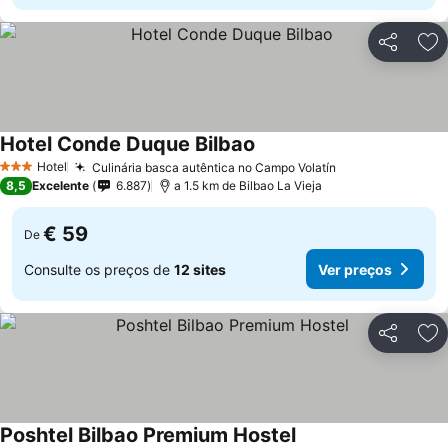
Partilhar
Ad
Hotel Conde Duque Bilbao
Hotel
Culinária basca autêntica no Campo Volatín
3 Estrelas
8,5
Excelente
6.887
a 1.5 km de Bilbao La Vieja
€ 59
De
Consulte os preços de
12 sites
Ver preços
Partilhar
Ad
Poshtel Bilbao Premium Hostel