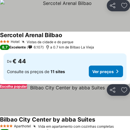
Partilhar
Ad
Sercotel Arenal Bilbao
Hotel
Vistas da cidade e do parque
3 Estrelas
8,7
Excelente
6.107
a 0.7 km de Bilbao La Vieja
€ 44
De
Consulte os preços de
11 sites
Ver preços
Escolha popular
Partilhar
Ad
Bilbao City Center by abba Suites
Aparthotel
Vida em apartamento com cozinhas completas
4 Estrelas