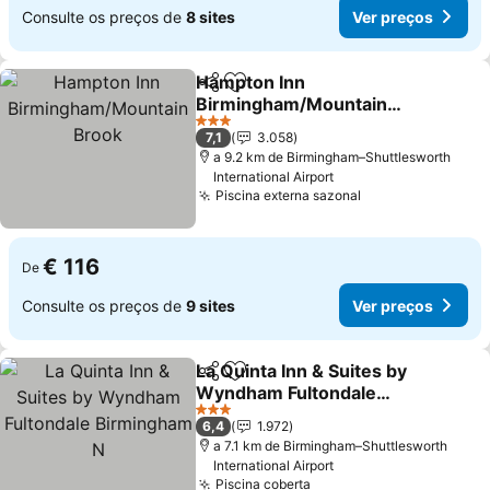
Consulte os preços de
8 sites
Ver preços
Hampton Inn
Partilhar
Adicionar aos favoritos
Birmingham/Mountain
Brook
Ver preços
3 Estrelas
7,1
3.058
a 9.2 km de Birmingham–Shuttlesworth
International Airport
Piscina externa sazonal
Ver preços
€ 116
De
Consulte os preços de
9 sites
Ver preços
La Quinta Inn & Suites by
Partilhar
Adicionar aos favoritos
Wyndham Fultondale
Birmingham N
Ver preços
3 Estrelas
6,4
1.972
a 7.1 km de Birmingham–Shuttlesworth
International Airport
Piscina coberta
Ver preços