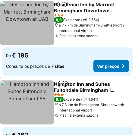
Residence Inn by Marriott
Partilhar
Adicionar aos favoritos
Birmingham Downtown at
UAB
Ver preços
3 Estrelas
8,6
Excelente
2.664
a 7.7 km de Birmingham–Shuttlesworth
International Airport
Piscina externa sazonal
Ver preços
€ 195
De
Consulte os preços de
7 sites
Ver preços
Hampton Inn and Suites
Partilhar
Adicionar aos favoritos
Fultondale Birmingham I
65
Ver preços
3 Estrelas
8,8
Excelente
1.641
a 7.3 km de Birmingham–Shuttlesworth
International Airport
Piscina externa sazonal
Ver preços