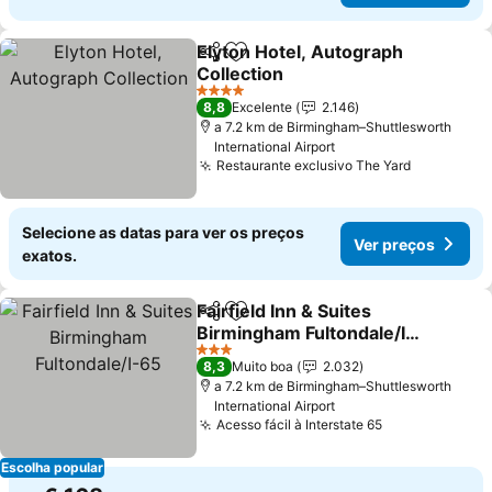
Elyton Hotel, Autograph
Partilhar
Adicionar aos favoritos
Collection
Ver preços
4 Estrelas
8,8
Excelente
2.146
a 7.2 km de Birmingham–Shuttlesworth
International Airport
Restaurante exclusivo The Yard
Ver preço
Selecione as datas para ver os preços
Ver preços
exatos.
Fairfield Inn & Suites
Partilhar
Adicionar aos favoritos
Birmingham Fultondale/I-
65
Ver preços
3 Estrelas
8,3
Muito boa
2.032
a 7.2 km de Birmingham–Shuttlesworth
International Airport
Acesso fácil à Interstate 65
Ver preços
Escolha popular