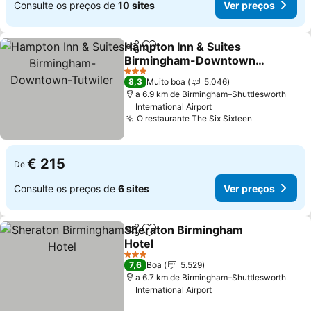
Consulte os preços de
10 sites
Ver preços
Hampton Inn & Suites
Partilhar
Adicionar aos favoritos
Birmingham-Downtown-
Tutwiler
Ver preços
3 Estrelas
8,3
Muito boa
5.046
a 6.9 km de Birmingham–Shuttlesworth
International Airport
O restaurante The Six Sixteen
Ver preços
€ 215
De
Consulte os preços de
6 sites
Ver preços
Sheraton Birmingham
Partilhar
Adicionar aos favoritos
Hotel
Ver preços
3 Estrelas
7,6
Boa
5.529
a 6.7 km de Birmingham–Shuttlesworth
International Airport