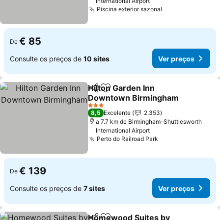
International Airport
Piscina exterior sazonal
Ver preços
€ 85
De
Consulte os preços de
10 sites
Ver preços
Hilton Garden Inn
Partilhar
Adicionar aos favoritos
Downtown Birmingham
Ver preços
3 Estrelas
8,5
Excelente
2.353
a 7.7 km de Birmingham–Shuttlesworth
International Airport
Perto do Railroad Park
Ver preços
€ 139
De
Consulte os preços de
7 sites
Ver preços
Homewood Suites by