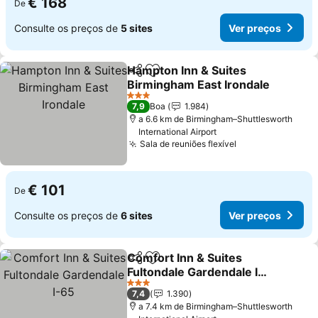
€ 168
De
Consulte os preços de
5 sites
Ver preços
Hampton Inn & Suites
Partilhar
Adicionar aos favoritos
Birmingham East Irondale
Ver preços
3 Estrelas
7,9
Boa
1.984
a 6.6 km de Birmingham–Shuttlesworth
International Airport
Sala de reuniões flexível
Ver preços
€ 101
De
Consulte os preços de
6 sites
Ver preços
Comfort Inn & Suites
Partilhar
Adicionar aos favoritos
Fultondale Gardendale I-
65
Ver preços
3 Estrelas
7,4
1.390
a 7.4 km de Birmingham–Shuttlesworth