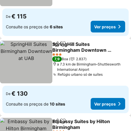
€ 115
De
Consulte os preços de
6 sites
Ver preços
SpringHill Suites
Partilhar
Adicionar aos favoritos
Birmingham Downtown at
UAB
Ver preços
3 Estrelas
7,9
Boa
2.837
a 7.3 km de Birmingham–Shuttlesworth
International Airport
Refúgio urbano só de suítes
Ver preços
€ 130
De
Consulte os preços de
10 sites
Ver preços
Embassy Suites by Hilton
Partilhar
Adicionar aos favoritos
Birmingham