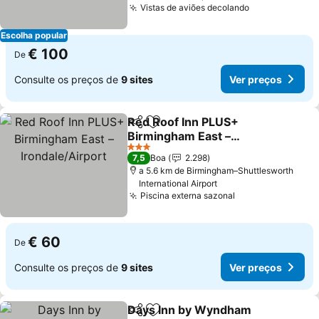
Vistas de aviões decolando
Ver preços
Escolha popular
€ 100
De
Consulte os preços de
9 sites
Ver preços
Red Roof Inn PLUS+
Partilhar
Adicionar aos favoritos
Birmingham East –
Irondale/Airport
Ver preços
3 Estrelas
7,5
Boa
2.298
a 5.6 km de Birmingham–Shuttlesworth
International Airport
Piscina externa sazonal
Ver preços
€ 60
De
Consulte os preços de
9 sites
Ver preços
Days Inn by Wyndham
Partilhar
Adicionar aos favoritos