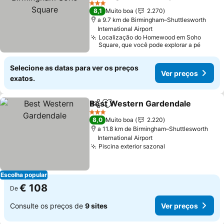
Ver preços
3 Estrelas
8,1
Muito boa
2.270
a 9.7 km de Birmingham–Shuttlesworth
International Airport
Localização do Homewood em Soho
Square, que você pode explorar a pé
Selecione as datas para ver os preços
Ver preços
exatos.
Best Western Gardendale
Partilhar
Adicionar aos favoritos
3 Estrelas
8,0
Muito boa
2.220
a 11.8 km de Birmingham–Shuttlesworth
International Airport
Piscina exterior sazonal
Ver preços
Escolha popular
€ 108
De
Consulte os preços de
9 sites
Ver preços