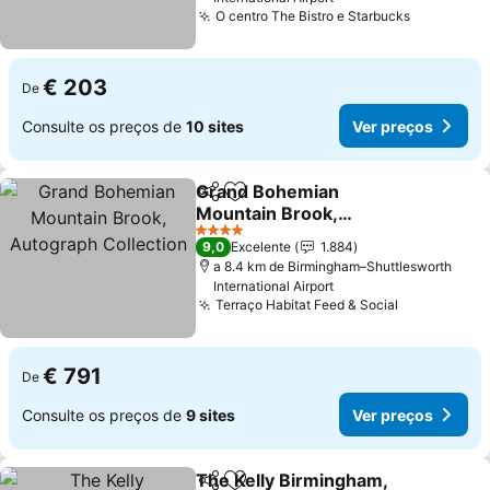
O centro The Bistro e Starbucks
Ver preço
€ 203
De
Consulte os preços de
10 sites
Ver preços
Grand Bohemian
Partilhar
Adicionar aos favoritos
Mountain Brook,
Autograph Collection
Ver preços
4 Estrelas
9,0
Excelente
1.884
a 8.4 km de Birmingham–Shuttlesworth
International Airport
Terraço Habitat Feed & Social
Ver preços
€ 791
De
Consulte os preços de
9 sites
Ver preços
The Kelly Birmingham,