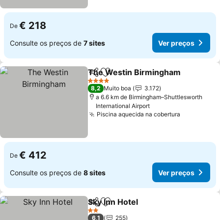
€ 218
De
Consulte os preços de
7 sites
Ver preços
The Westin Birmingham
Partilhar
Adicionar aos favoritos
Ve
4 Estrelas
8,2
Muito boa
3.172
a 6.6 km de Birmingham–Shuttlesworth
International Airport
Piscina aquecida na cobertura
Ver preço
€ 412
De
Consulte os preços de
8 sites
Ver preços
Sky Inn Hotel
Partilhar
Adicionar aos favoritos
Ver preços
2 Estrelas
6,1
255