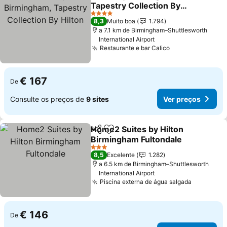
Partilhar
Adicionar aos favoritos
Tapestry Collection By
Hilton
Ver preços
4 Estrelas
8,3
Muito boa
1.794
a 7.1 km de Birmingham–Shuttlesworth
International Airport
Restaurante e bar Calico
Ver preços
€ 167
De
Consulte os preços de
9 sites
Ver preços
Home2 Suites by Hilton
Partilhar
Adicionar aos favoritos
Birmingham Fultondale
Ver preços
3 Estrelas
8,5
Excelente
1.282
a 6.5 km de Birmingham–Shuttlesworth
International Airport
Piscina externa de água salgada
Ver preç
€ 146
De