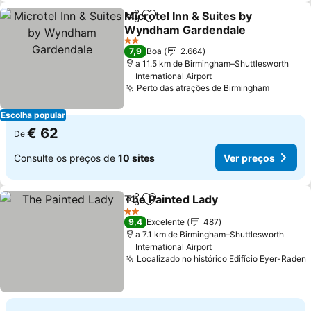
Microtel Inn & Suites by
Partilhar
Adicionar aos favoritos
Wyndham Gardendale
Ver preços
2 Estrelas
7,9
Boa
2.664
a 11.5 km de Birmingham–Shuttlesworth
International Airport
Perto das atrações de Birmingham
Ver pre
Escolha popular
€ 62
De
Consulte os preços de
10 sites
Ver preços
The Painted Lady
Partilhar
Adicionar aos favoritos
Ver preç
2 Estrelas
9,4
Excelente
487
a 7.1 km de Birmingham–Shuttlesworth
International Airport
Localizado no histórico Edifício Eyer-Raden