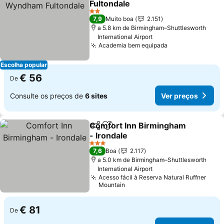
Fultondale
Ver preços
2 Estrelas
7,9
Muito boa
2.151
a 5.8 km de Birmingham–Shuttlesworth
International Airport
Academia bem equipada
Ver preços
Escolha popular
€ 56
De
Consulte os preços de
6 sites
Ver preços
Comfort Inn Birmingham
Partilhar
Adicionar aos favoritos
- Irondale
Ver preços
3 Estrelas
7,6
Boa
2.117
a 5.0 km de Birmingham–Shuttlesworth
International Airport
Acesso fácil à Reserva Natural Ruffner
Mountain
€ 81
De