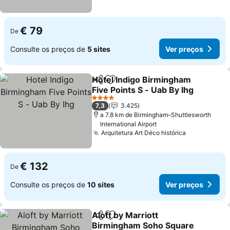
€ 79
De
Consulte os preços de
5 sites
Ver preços
Hotel Indigo Birmingham
Partilhar
Adicionar aos favoritos
Five Points S - Uab By Ihg
Ver preços
4 Estrelas
7,3
3.425
a 7.8 km de Birmingham–Shuttlesworth
International Airport
Arquitetura Art Déco histórica
Ver preços
€ 132
De
Consulte os preços de
10 sites
Ver preços
Aloft by Marriott
Partilhar
Adicionar aos favoritos
Birmingham Soho Square