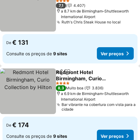
Ver preços
4 Estrelas
7,1
4.407
a 8.7 km de Birmingham–Shuttlesworth
International Airport
Ruth's Chris Steak House no local
Ver pre
€ 131
De
Consulte os preços de
9 sites
Ver preços
Redmont Hotel
Partilhar
Adicionar aos favoritos
Birmingham, Curio
Collection by Hilton
Ver preços
4 Estrelas
8,3
Muito boa
3.836
a 6.9 km de Birmingham–Shuttlesworth
International Airport
Bar vibrante na cobertura com vista para a
cidade
€ 174
De
Consulte os preços de
9 sites
Ver preços