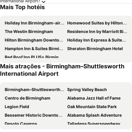
International Airport?
Mais Top hotéis
Holiday Inn Birmingham-airport By Ihg
Homewood Suites by Hilton Birmingham Downtown Near UAB
The Westin Birmingham
Residence Inn by Marriott Birmingham Downtown at UAB
Hilton Birmingham Downtown at UAB
Holiday Inn Express & Suites Birmingham - Inverness 280 By Ihg
Hampton Inn & Suites Birmingham-Downtown-Tutwiler
Sheraton Birmingham Hotel
Red Roof Inn PLUS+ Birmingham East – Irondale/Airport
Mais atrações - Birmingham–Shuttlesworth
International Airport
Birmingham–Shuttlesworth International Airport
Spring Valley Beach
Centro de Birmingham
Alabama Jazz Hall of Fame
Legion Field
Oak Mountain State Park
Bessemer Historic Downtown District
Alabama Splash Adventure
Desoto Caverns
Talladega Superspeedway