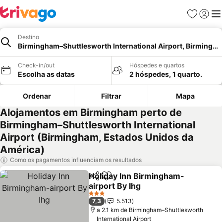
Favoritos
Iniciar
Me
Destino
Birmingham–Shuttlesworth International Airport, Birmingh
Check-in/out
Hóspedes e quartos
Escolha as datas
2 hóspedes, 1 quarto.
Ordenar
Filtrar
Mapa
Alojamentos em Birmingham perto de
Birmingham–Shuttlesworth International
Airport (Birmingham, Estados Unidos da
América)
Como os pagamentos influenciam os resultados
Holiday Inn Birmingham-
Partilhar
Adicionar aos favoritos
airport By Ihg
Ver preços
3 Estrelas
7,3
5.513
a 2.1 km de Birmingham–Shuttlesworth
International Airport