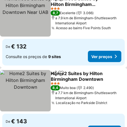
Partilhar
Adicionar aos favoritos
Hilton Birmingham
Downtown Near UAB
Ver preços
3 Estrelas
8,7
Excelente
3.066
a 7.9 km de Birmingham–Shuttlesworth
International Airport
Acesso ao bairro Five Points South
Ver pre
€ 132
De
Consulte os preços de
9 sites
Ver preços
Home2 Suites by Hilton
Partilhar
Adicionar aos favoritos
Birmingham Downtown
Ver preços
3 Estrelas
8,4
Muito boa
2.490
a 7.7 km de Birmingham–Shuttlesworth
International Airport
Localização no Parkside District
Ver preç
€ 143
De