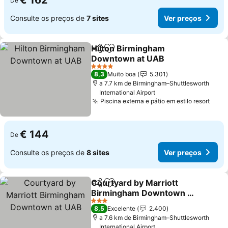
€ 162
De
Consulte os preços de
7 sites
Ver preços
Hilton Birmingham
Partilhar
Adicionar aos favoritos
Downtown at UAB
Ver preços
4 Estrelas
8,3
Muito boa
5.301
a 7.7 km de Birmingham–Shuttlesworth
International Airport
Piscina externa e pátio em estilo resort
Ver 
€ 144
De
Consulte os preços de
8 sites
Ver preços
Courtyard by Marriott
Partilhar
Adicionar aos favoritos
Birmingham Downtown at
UAB
Ver preços
3 Estrelas
8,5
Excelente
2.400
a 7.6 km de Birmingham–Shuttlesworth
International Airport