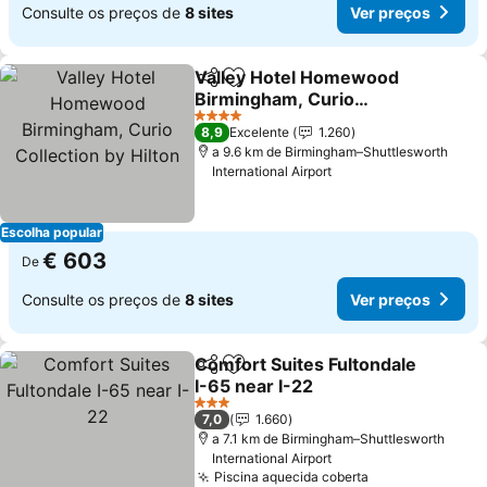
Consulte os preços de
8 sites
Ver preços
Valley Hotel Homewood
Partilhar
Adicionar aos favoritos
Birmingham, Curio
Collection by Hilton
Ver preços
4 Estrelas
8,9
Excelente
1.260
a 9.6 km de Birmingham–Shuttlesworth
International Airport
Escolha popular
€ 603
De
Consulte os preços de
8 sites
Ver preços
Comfort Suites Fultondale
Partilhar
Adicionar aos favoritos
I-65 near I-22
Ver preços
3 Estrelas
7,0
1.660
a 7.1 km de Birmingham–Shuttlesworth
International Airport
Piscina aquecida coberta
Ver preços