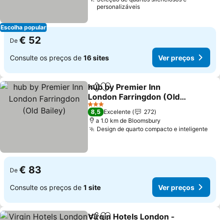
personalizáveis
Escolha popular
€ 52
De
Consulte os preços de
16 sites
Ver preços
hub by Premier Inn
Partilhar
Adicionar aos favoritos
London Farringdon (Old
Bailey)
Ver preços
3 Estrelas
8,5
Excelente
272
a 1.0 km de Bloomsbury
Design de quarto compacto e inteligente
Ver
€ 83
De
Consulte os preços de
1 site
Ver preços
Virgin Hotels London -