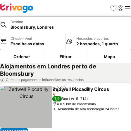
Favoritos
Iniciar
Me
Destino
Bloomsbury, Londres
Check-in/out
Hóspedes e quartos
Escolha as datas
2 hóspedes, 1 quarto.
Ordenar
Filtrar
Mapa
Alojamentos em Londres perto de
Bloomsbury
Como os pagamentos influenciam os resultados
Zedwell Piccadilly Circus
Partilhar
Adicionar aos favoritos
V
1 Estrelas
7,9
Boa
51.714
a 0.9 km de Bloomsbury
Academia de alta tecnologia 24 horas
Ver 
Escolha popular