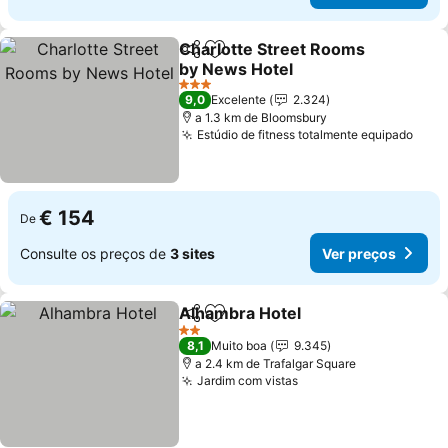
Charlotte Street Rooms
Partilhar
Adicionar aos favoritos
by News Hotel
Ver preços
3 Estrelas
9,0
Excelente
2.324
a 1.3 km de Bloomsbury
Estúdio de fitness totalmente equipado
Ver 
€ 154
De
Consulte os preços de
3 sites
Ver preços
Alhambra Hotel
Partilhar
Adicionar aos favoritos
Ver preços
2 Estrelas
8,1
Muito boa
9.345
a 2.4 km de Trafalgar Square
Jardim com vistas
Ver preços