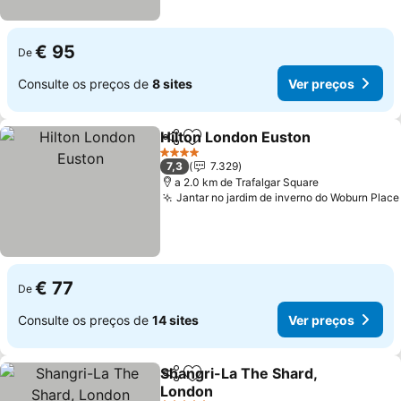
€ 95
De
Consulte os preços de
8 sites
Ver preços
Hilton London Euston
Partilhar
Adicionar aos favoritos
Ver 
4 Estrelas
7,3
7.329
a 2.0 km de Trafalgar Square
Jantar no jardim de inverno do Woburn Place
€ 77
De
Consulte os preços de
14 sites
Ver preços
Shangri-La The Shard,
Partilhar
Adicionar aos favoritos
London