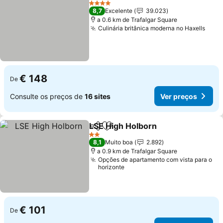
Ver preços
4 Estrelas
8,7
Excelente
39.023
a 0.6 km de Trafalgar Square
Culinária britânica moderna no Haxells
Ver 
€ 148
De
Consulte os preços de
16 sites
Ver preços
LSE High Holborn
Partilhar
Adicionar aos favoritos
Ver preç
2 Estrelas
8,1
Muito boa
2.892
a 0.9 km de Trafalgar Square
Opções de apartamento com vista para o
horizonte
€ 101
De