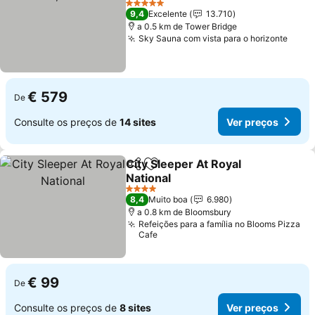
Ver preços
5 Estrelas
9,4
Excelente
13.710
a 0.5 km de Tower Bridge
Sky Sauna com vista para o horizonte
Ver 
€ 579
De
Consulte os preços de
14 sites
Ver preços
City Sleeper At Royal
Partilhar
Adicionar aos favoritos
National
Ver preços
4 Estrelas
8,4
Muito boa
6.980
a 0.8 km de Bloomsbury
Refeições para a família no Blooms Pizza
Cafe
€ 99
De
Consulte os preços de
8 sites
Ver preços