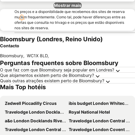
Mostrar mais
Os preços e a disponibilidade que recebemos dos sites de reserva
mudam frequentemente. Como tal, pode haver diferenças entre as
ofertas que consulta no trivago e os preços que estão disponíveis
nos sites de reserva.
Bloomsbury (Londres, Reino Unido)
Contacto
Bloomsbury
,
WC1X 8LD
,
Perguntas frequentes sobre Bloomsbury
O que faz com que Bloomsbury seja popular em Londres?
Que alojamentos existem perto de Bloomsbury?
Quais outras atrações existem perto de Bloomsbury?
Mais Top hotéis
Zedwell Piccadilly Circus
ibis budget London Whitechapel - Brick Lane
Travelodge London Docklands Central
Royal National Hotel
a&o London Docklands Riverside
Travelodge London Central Elephant and Castle
Travelodge London Central City Road
Travelodge London Covent Garden