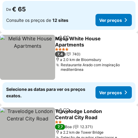
€ 65
De
Consulte os preços de
12 sites
Ver preços
Meliá White House
Partilhar
Adicionar aos favoritos
Apartments
Ver preços
4 Estrelas
7,4
740
a 2.0 km de Bloomsbury
Restaurante Arado com inspiração
mediterrânea
Selecione as datas para ver os preços
Ver preços
exatos.
Travelodge London
Partilhar
Adicionar aos favoritos
Central City Road
Ver preços
2 Estrelas
7,7
Boa
12.371
a 2.2 km de Tower Bridge
Seleção de quartos silenciosos e