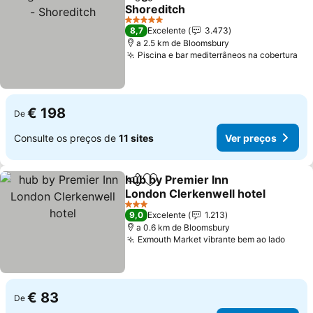
Partilhar
Adicionar aos favoritos
Shoreditch
Ver preços
5 Estrelas
8,7
Excelente
3.473
a 2.5 km de Bloomsbury
Piscina e bar mediterrâneos na cobertura
Ve
€ 198
De
Consulte os preços de
11 sites
Ver preços
hub by Premier Inn
Partilhar
Adicionar aos favoritos
London Clerkenwell hotel
Ver preços
3 Estrelas
9,0
Excelente
1.213
a 0.6 km de Bloomsbury
Exmouth Market vibrante bem ao lado
Ver 
€ 83
De