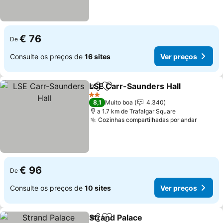
€ 76
De
Consulte os preços de
16 sites
Ver preços
LSE Carr-Saunders Hall
Partilhar
Adicionar aos favoritos
Ve
2 Estrelas
8,1
Muito boa
4.340
a 1.7 km de Trafalgar Square
Cozinhas compartilhadas por andar
Ver pr
€ 96
De
Consulte os preços de
10 sites
Ver preços
Strand Palace
Partilhar
Adicionar aos favoritos