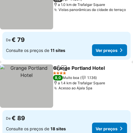
a 1.0 km de Trafalgar Square
Vistas panorâmicas da cidade do terraço
Ver
€ 79
De
Consulte os preços de
11 sites
Ver preços
Grange Portland Hotel
Partilhar
Adicionar aos favoritos
Ver
4 Estrelas
8,0
Muito boa
1.136
a 1.4 km de Trafalgar Square
Acesso ao Ajala Spa
Ver preços
€ 89
De
Consulte os preços de
18 sites
Ver preços