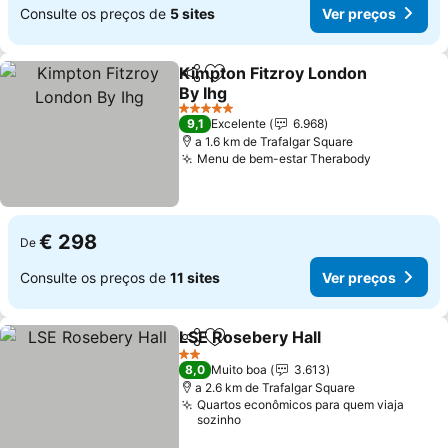
Consulte os preços de
5 sites
Ver preços
Kimpton Fitzroy London
Partilhar
Adicionar aos favoritos
By Ihg
Ver preços
5 Estrelas
9,1
Excelente
6.968
a 1.6 km de Trafalgar Square
Menu de bem-estar Therabody
Ver preço
€ 298
De
Consulte os preços de
11 sites
Ver preços
LSE Rosebery Hall
Partilhar
Adicionar aos favoritos
Ver pre
2 Estrelas
8,0
Muito boa
3.613
a 2.6 km de Trafalgar Square
Quartos econômicos para quem viaja
sozinho