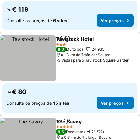
€ 119
De
Consulte os preços de
6 sites
Ver preços
Tavistock Hotel
Partilhar
Adicionar aos favoritos
Ver preços
3 Estrelas
8,0
Muito boa
24.935
a 1.8 km de Trafalgar Square
Vistas para o Tavistock Square Garden
Ver 
€ 80
De
Consulte os preços de
15 sites
Ver preços
The Savoy
Partilhar
Adicionar aos favoritos
Ver preços
5 Estrelas
9,5
Excelente
21.577
a 0.6 km de Trafalgar Square