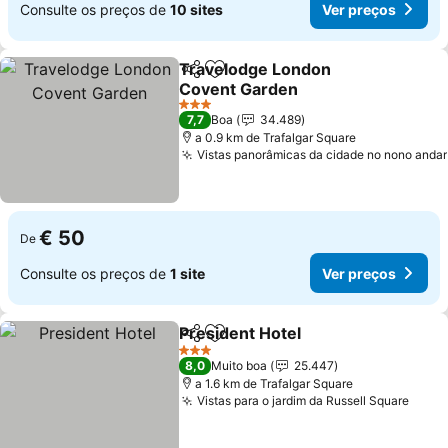
Consulte os preços de
10 sites
Ver preços
Travelodge London
Partilhar
Adicionar aos favoritos
Covent Garden
Ver preços
3 Estrelas
7,7
Boa
34.489
a 0.9 km de Trafalgar Square
Vistas panorâmicas da cidade no nono andar
€ 50
De
Consulte os preços de
1 site
Ver preços
President Hotel
Partilhar
Adicionar aos favoritos
Ver preços
3 Estrelas
8,0
Muito boa
25.447
a 1.6 km de Trafalgar Square
Vistas para o jardim da Russell Square
Ver 