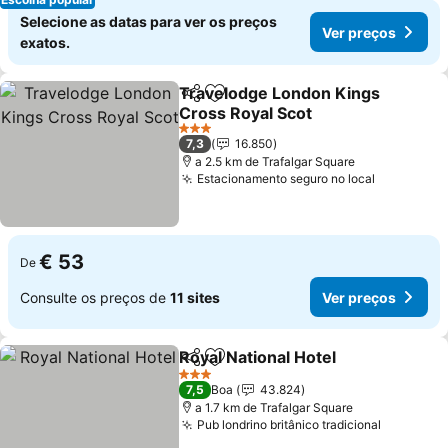
Selecione as datas para ver os preços
Ver preços
exatos.
Travelodge London Kings
Partilhar
Adicionar aos favoritos
Cross Royal Scot
Ver preços
3 Estrelas
7,3
16.850
a 2.5 km de Trafalgar Square
Estacionamento seguro no local
Ver preço
€ 53
De
Consulte os preços de
11 sites
Ver preços
Royal National Hotel
Partilhar
Adicionar aos favoritos
Ver p
3 Estrelas
7,5
Boa
43.824
a 1.7 km de Trafalgar Square
Pub londrino britânico tradicional
Ver preç