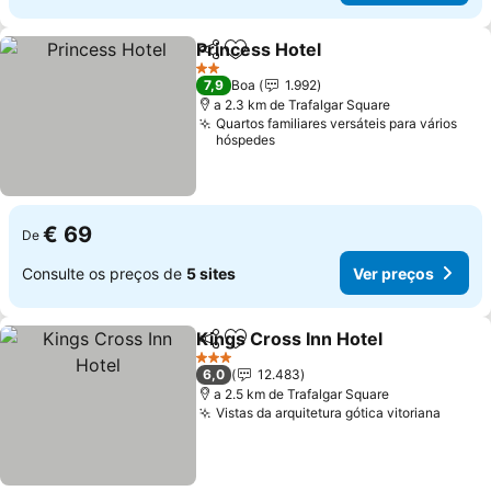
Princess Hotel
Partilhar
Adicionar aos favoritos
Ver preços
2 Estrelas
7,9
Boa
1.992
a 2.3 km de Trafalgar Square
Quartos familiares versáteis para vários
hóspedes
€ 69
De
Consulte os preços de
5 sites
Ver preços
Kings Cross Inn Hotel
Partilhar
Adicionar aos favoritos
Ver 
3 Estrelas
6,0
12.483
a 2.5 km de Trafalgar Square
Vistas da arquitetura gótica vitoriana
Ver p