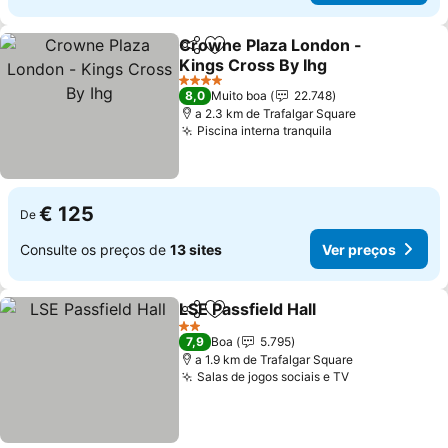
Crowne Plaza London -
Partilhar
Adicionar aos favoritos
Kings Cross By Ihg
Ver preços
4 Estrelas
8,0
Muito boa
22.748
a 2.3 km de Trafalgar Square
Piscina interna tranquila
Ver preços
€ 125
De
Consulte os preços de
13 sites
Ver preços
LSE Passfield Hall
Partilhar
Adicionar aos favoritos
Ver preç
2 Estrelas
7,9
Boa
5.795
a 1.9 km de Trafalgar Square
Salas de jogos sociais e TV
Ver preços