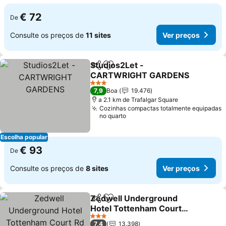
€ 72
De
Consulte os preços de
11 sites
Ver preços
Studios2Let -
Partilhar
Adicionar aos favoritos
CARTWRIGHT GARDENS
Ver preços
3 Estrelas
7,9
Boa
19.476
a 2.1 km de Trafalgar Square
Cozinhas compactas totalmente equipadas
no quarto
Escolha popular
€ 93
De
Consulte os preços de
8 sites
Ver preços
Zedwell Underground
Partilhar
Adicionar aos favoritos
Hotel Tottenham Court
Rd
Ver preços
3 Estrelas
7,4
13.398