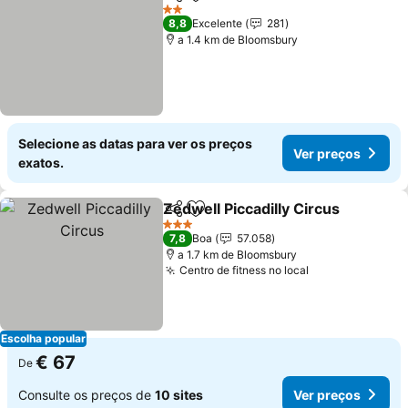
Partilhar
Adicionar aos favoritos
Ver pr
2 Estrelas
8,8
Excelente
281
a 1.4 km de Bloomsbury
Selecione as datas para ver os preços
Ver preços
exatos.
Zedwell Piccadilly Circus
Partilhar
Adicionar aos favoritos
V
3 Estrelas
7,8
Boa
57.058
a 1.7 km de Bloomsbury
Centro de fitness no local
Ver preços
Escolha popular
€ 67
De
Consulte os preços de
10 sites
Ver preços