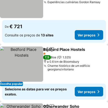
Experiências culinárias Gordon Ramsay
Ver
€ 721
De
Consulte os preços de
13 sites
Ver preços
Bedford Place Hostels
Partilhar
Adicionar aos favoritos
Ver
1 Estrelas
7,5
Boa
1.325
a 0.6 km de Bloomsbury
Charme histórico de um edifício
georgiano/vitoriano
Escolha popular
Selecione as datas para ver os preços
Ver preços
exatos.
Otherwander Soho