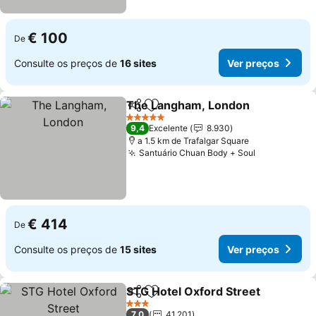
€ 100
De
Consulte os preços de
16 sites
Ver preços
The Langham, London
Partilhar
Adicionar aos favoritos
Ver
5 Estrelas
9,4
Excelente
8.930
a 1.5 km de Trafalgar Square
Santuário Chuan Body + Soul
Ver preços
€ 414
De
Consulte os preços de
15 sites
Ver preços
STG Hotel Oxford Street
Partilhar
Adicionar aos favoritos
V
3 Estrelas
7,0
41.201