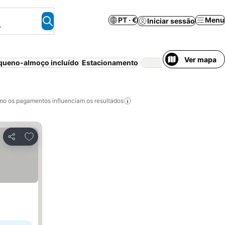
PT · €
Menu
Iniciar sessão
.
Ver mapa
queno-almoço incluído
Estacionamento
Piscina
Anim
o os pagamentos influenciam os resultados
Adicionar aos favoritos
Partilhar