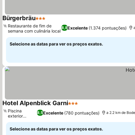
Bürgerbräu
3 Estrelas
Restaurante de fim de
Excelente
(1.374 pontuações)
8,8
semana com culinária local
Selecione as datas para ver os preços exatos.
Hotel Alpenblick Garni
3 Estrelas
Piscina
Excelente
(780 pontuações)
8,5
a 2.2 km de Bod
exterior
sazonal
Selecione as datas para ver os preços exatos.