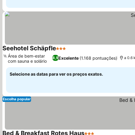
Seehotel Schäpfle
3 Estrelas
Área de bem-estar
Excelente
(1.168 pontuações)
8,9
a 0.6
com sauna e solário
Selecione as datas para ver os preços exatos.
Escolha popular
Bed & Breakfast Rotes Haus