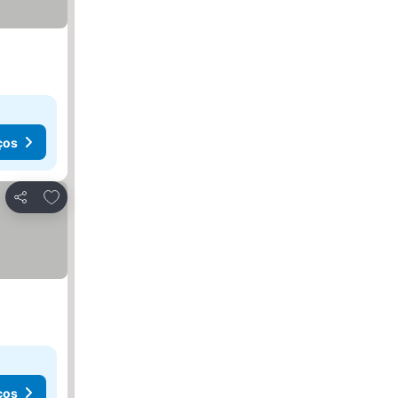
ços
Adicionar aos favoritos
Partilhar
ços