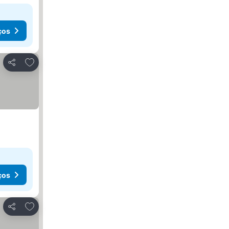
ços
Adicionar aos favoritos
Partilhar
ços
Adicionar aos favoritos
Partilhar