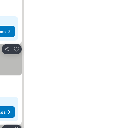
ços
Adicionar aos favoritos
Partilhar
ços