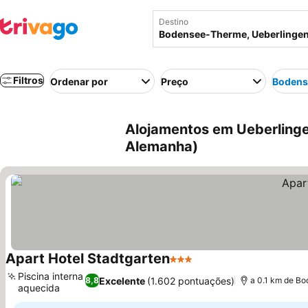
Destino
Filtros
Ordenar por
Preço
Bodens
Alojamentos em Ueberling
Alemanha)
Apart Hotel Stadtgarten
3 Estrelas
Piscina interna
Excelente
(1.602 pontuações)
8,8
a 0.1 km de B
aquecida