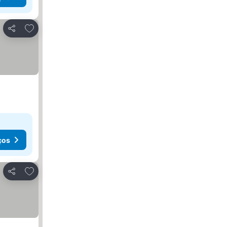
Adicionar aos favoritos
Partilhar
ços
Adicionar aos favoritos
Partilhar