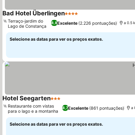
Bad Hotel Überlingen
4 Estrelas
Terraço-jardim do
Excelente
(2.226 pontuações)
8,8
a 0.5
Lago de Constança
Selecione as datas para ver os preços exatos.
Hotel Seegarten
3 Estrelas
Restaurante com vistas
Excelente
(861 pontuações)
8,7
a 
para o lago e a montanha
Selecione as datas para ver os preços exatos.