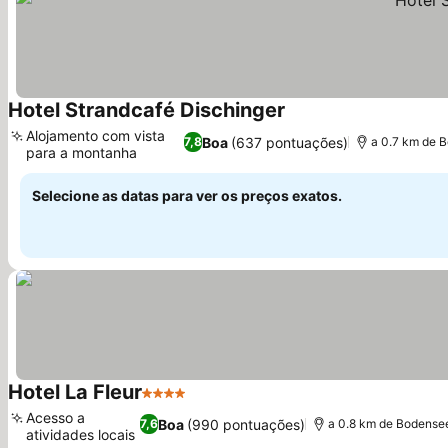
Hotel Strandcafé Dischinger
Alojamento com vista
Boa
(637 pontuações)
7,8
a 0.7 km de 
para a montanha
Selecione as datas para ver os preços exatos.
Hotel La Fleur
4 Estrelas
Acesso a
Boa
(990 pontuações)
7,6
a 0.8 km de Bodens
atividades locais