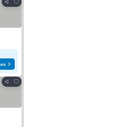
Adicionar aos favoritos
Partilhar
ços
Adicionar aos favoritos
Partilhar