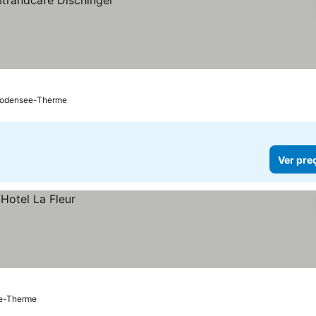
Bodensee-Therme
Ver pre
ee-Therme