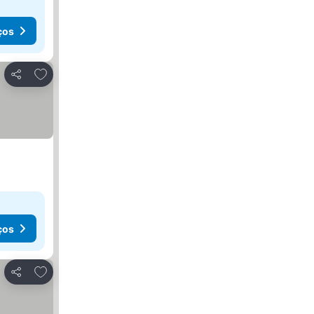
ços
Adicionar aos favoritos
Partilhar
ços
Adicionar aos favoritos
Partilhar