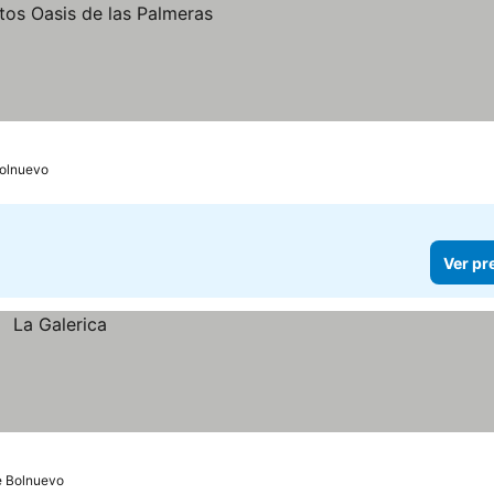
os
Bolnuevo
Ver pr
e Bolnuevo