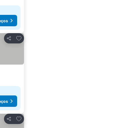
eços
Adicionar aos favoritos
Partilhar
eços
Adicionar aos favoritos
Partilhar