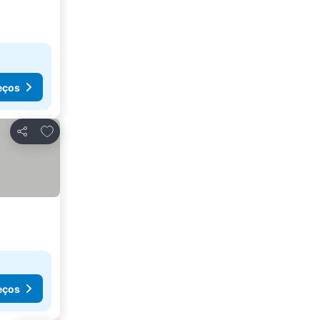
eços
Adicionar aos favoritos
Partilhar
eços