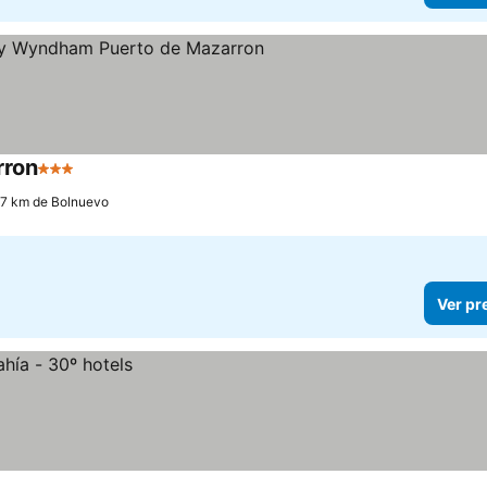
rron
3 Estrelas
Ver preços
.7 km de Bolnuevo
Ver pr