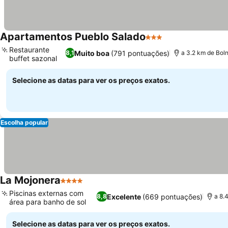
Apartamentos Pueblo Salado
3 Estrelas
Ver preços
Restaurante
Muito boa
(791 pontuações)
8,1
a 3.2 km de Bol
buffet sazonal
Ver preços
Selecione as datas para ver os preços exatos.
Escolha popular
La Mojonera
4 Estrelas
Ver preços
Piscinas externas com
Excelente
(669 pontuações)
8,8
a 8.
área para banho de sol
Ver preços
Selecione as datas para ver os preços exatos.