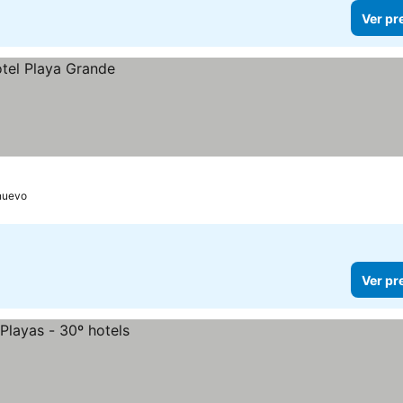
Ver pr
lnuevo
Ver pr