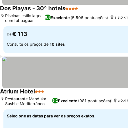
Dos Playas - 30º hotels
4 Estrelas
Ver preços
Piscinas estilo lagoa
Excelente
(5.506 pontuações)
8,8
a 3.0 k
com toboáguas
Ver preços
€ 113
De
Consulte os preços de
10 sites
Atrium Hotel
3 Estrelas
Ver preços
Restaurante Manduka
Excelente
(981 pontuações)
9,2
a 0.4
Sushi e Mediterrâneo
Ver preços
Selecione as datas para ver os preços exatos.