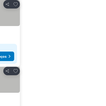
Adicionar aos favoritos
Partilhar
eços
Adicionar aos favoritos
Partilhar