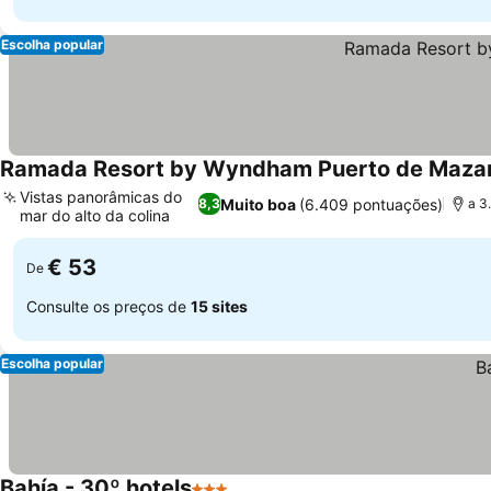
Escolha popular
Ramada Resort by Wyndham Puerto de Maza
Vistas panorâmicas do
Muito boa
(6.409 pontuações)
8,3
a 3
mar do alto da colina
Ver preços
€ 53
De
Consulte os preços de
15 sites
Escolha popular
Bahía - 30º hotels