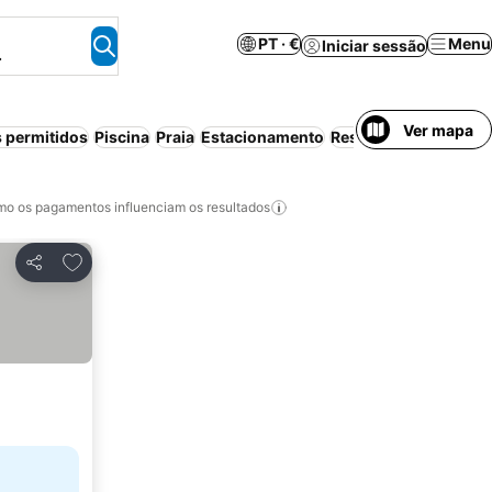
PT · €
Menu
Iniciar sessão
.
Ver mapa
 permitidos
Piscina
Praia
Estacionamento
Resort
o os pagamentos influenciam os resultados
Adicionar aos favoritos
Partilhar