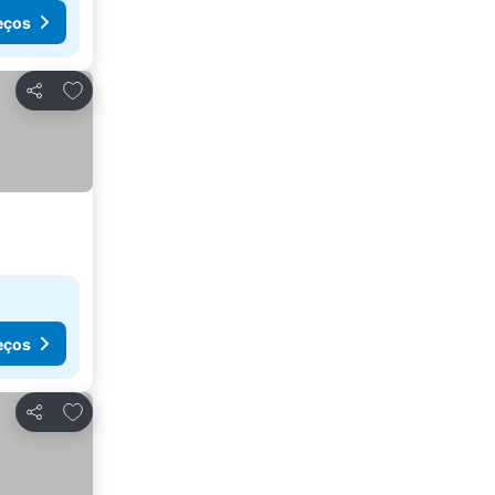
eços
Adicionar aos favoritos
Partilhar
eços
Adicionar aos favoritos
Partilhar