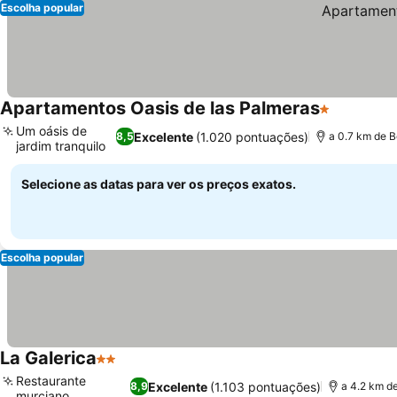
Escolha popular
Apartamentos Oasis de las Palmeras
1 Estrelas
Ver preç
Um oásis de
Excelente
(1.020 pontuações)
8,5
a 0.7 km de 
jardim tranquilo
Ver preços
Selecione as datas para ver os preços exatos.
Escolha popular
La Galerica
2 Estrelas
Ver preços
Restaurante
Excelente
(1.103 pontuações)
8,9
a 4.2 km d
murciano