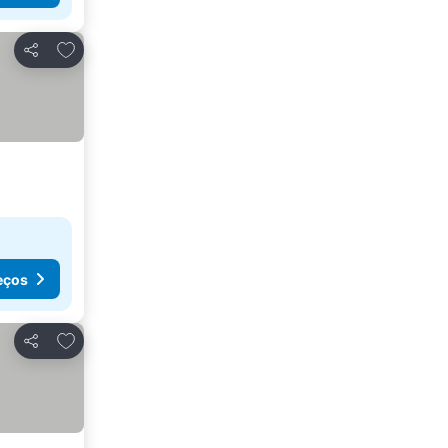
Adicionar aos favoritos
Partilhar
eços
Adicionar aos favoritos
Partilhar