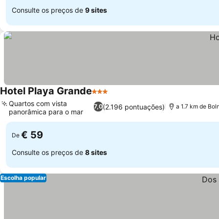
Consulte os preços de
9 sites
Hotel Playa Grande
3 Estrelas
Ver preços
Quartos com vista
(2.196 pontuações)
7,0
a 1.7 km de Bo
panorâmica para o mar
Ver preços
€ 59
De
Consulte os preços de
8 sites
Escolha popular