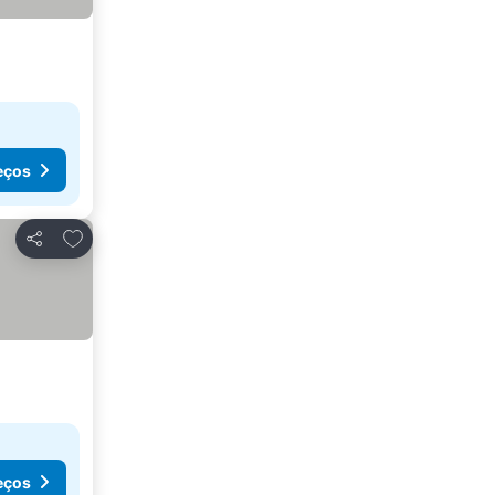
eços
Adicionar aos favoritos
Partilhar
eços