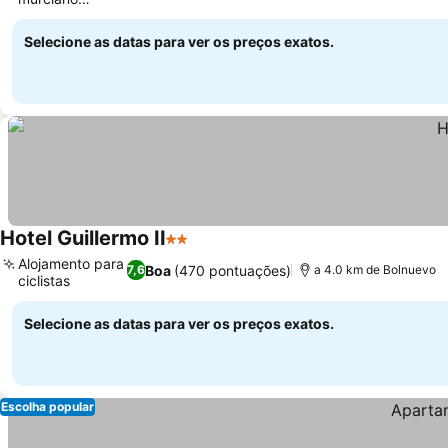
Ver preços
tradicional
Selecione as datas para ver os preços exatos.
Hotel Guillermo II
2 Estrelas
Ver preços
Alojamento para
Boa
(470 pontuações)
7,6
a 4.0 km de Bolnuevo
ciclistas
Ver preços
Selecione as datas para ver os preços exatos.
Escolha popular