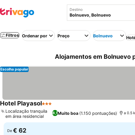
Destino
Filtros
Ordenar por
Preço
Bolnuevo
Hot
Alojamentos em Bolnuevo p
Escolha popular
Hotel Playasol
3 Estrelas
Ver preços
Localização tranquila
Muito boa
(1.150 pontuações)
8,1
a 0.5 
em área residencial
Ver preços
€ 62
De