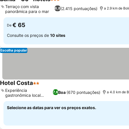
3 Estrelas
Ver preços
Terraço com vista
(2.415 pontuações)
6,8
a 2.9 km de Bo
panorâmica para o mar
Ver preços
€ 65
De
Consulte os preços de
10 sites
Escolha popular
Hotel Costa
2 Estrelas
Ver preços
Experiência
Boa
(670 pontuações)
7,6
a 4.0 km de 
gastronômica local
Ver preços
autêntica
Selecione as datas para ver os preços exatos.