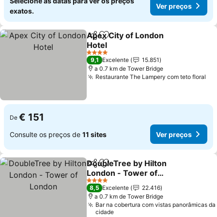
Selecione as datas para ver os preços
Ver preços
exatos.
Apex City of London
Partilhar
Adicionar aos favoritos
Hotel
Ver preços
4 Estrelas
9,1
Excelente
15.851
a 0.7 km de Tower Bridge
Restaurante The Lampery com teto floral
Ve
€ 151
De
Consulte os preços de
11 sites
Ver preços
DoubleTree by Hilton
Partilhar
Adicionar aos favoritos
London - Tower of
London
Ver preços
4 Estrelas
8,5
Excelente
22.416
a 0.7 km de Tower Bridge
Bar na cobertura com vistas panorâmicas da
cidade