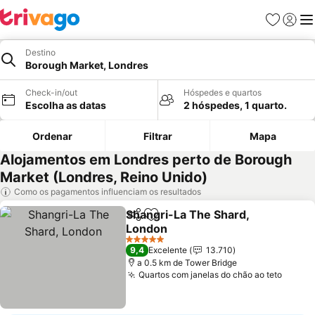
Favoritos
Iniciar
Me
Destino
Borough Market, Londres
Check-in/out
Hóspedes e quartos
Escolha as datas
2 hóspedes, 1 quarto.
Ordenar
Filtrar
Mapa
Alojamentos em Londres perto de Borough
Market (Londres, Reino Unido)
Como os pagamentos influenciam os resultados
Shangri-La The Shard,
Partilhar
Adicionar aos favoritos
London
Ver preços
5 Estrelas
9,4
Excelente
13.710
a 0.5 km de Tower Bridge
Quartos com janelas do chão ao teto
Ver p