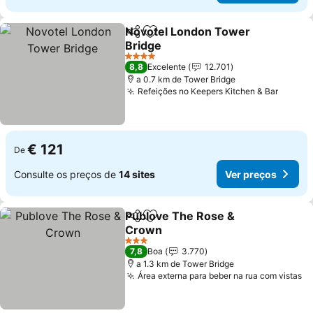
Novotel London Tower
Partilhar
Adicionar aos favoritos
Bridge
Ver preços
4 Estrelas
8,8
Excelente
12.701
a 0.7 km de Tower Bridge
Refeições no Keepers Kitchen & Bar
Ver pr
€ 121
De
Consulte os preços de
14 sites
Ver preços
Publove The Rose &
Partilhar
Adicionar aos favoritos
Crown
Ver preços
3 Estrelas
7,8
Boa
3.770
a 1.3 km de Tower Bridge
Área externa para beber na rua com vistas
Ve