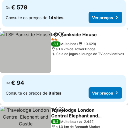
€ 579
De
Consulte os preços de
14 sites
Ver preços
LSE Bankside House
Partilhar
Adicionar aos favoritos
Ver p
2 Estrelas
8,1
Muito boa
10.629
a 1.6 km de Tower Bridge
Sala de jogos e lounge de TV convidativos
V
€ 94
De
Consulte os preços de
8 sites
Ver preços
Travelodge London
Partilhar
Adicionar aos favoritos
Central Elephant and
Castle
Ver preços
8,2
Muito boa
2.442
a 1.0 km de Borough Market