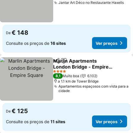
Jantar Art Déco no Restaurante Haxells
Ver
€ 148
De
Consulte os preços de
16 sites
Ver preços
Marlin Apartments
Partilhar
Adicionar aos favoritos
London Bridge - Empire
Square
Ver preços
4 Estrelas
8,1
Muito boa
6.102
a 1.1 km de Tower Bridge
Apartamentos espaçosos com vista para a
cidade
€ 125
De
Consulte os preços de
11 sites
Ver preços