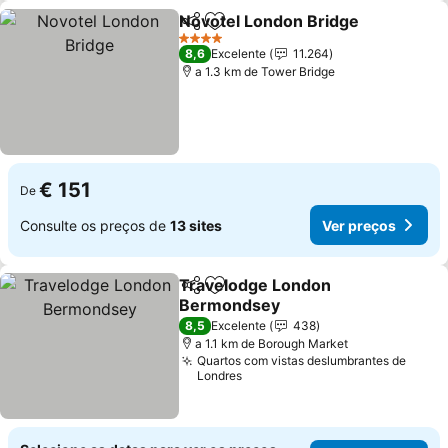
Novotel London Bridge
Partilhar
Adicionar aos favoritos
Ver
4 Estrelas
8,6
Excelente
11.264
a 1.3 km de Tower Bridge
€ 151
De
Consulte os preços de
13 sites
Ver preços
Travelodge London
Partilhar
Adicionar aos favoritos
Bermondsey
Ver preços
8,5
Excelente
438
a 1.1 km de Borough Market
Quartos com vistas deslumbrantes de
Londres