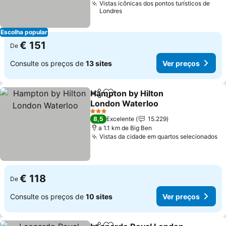
Vistas icônicas dos pontos turísticos de
Londres
Escolha popular
€ 151
De
Consulte os preços de
13 sites
Ver preços
Hampton by Hilton
Partilhar
Adicionar aos favoritos
London Waterloo
Ver preços
3 Estrelas
8,5
Excelente
15.229
a 1.1 km de Big Ben
Vistas da cidade em quartos selecionados
Ve
€ 118
De
Consulte os preços de
10 sites
Ver preços