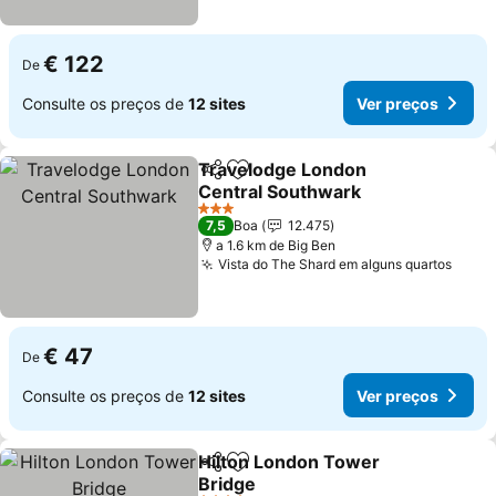
€ 122
De
Consulte os preços de
12 sites
Ver preços
Travelodge London
Partilhar
Adicionar aos favoritos
Central Southwark
Ver preços
3 Estrelas
7,5
Boa
12.475
a 1.6 km de Big Ben
Vista do The Shard em alguns quartos
Ver 
€ 47
De
Consulte os preços de
12 sites
Ver preços
Hilton London Tower
Partilhar
Adicionar aos favoritos
Bridge