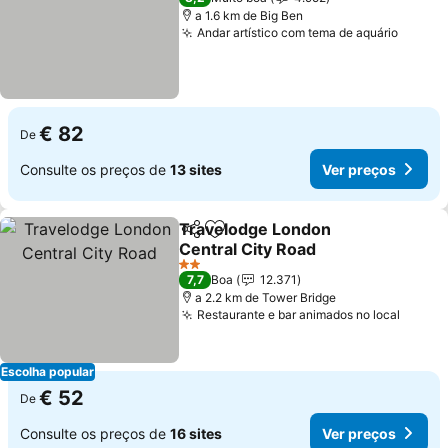
a 1.6 km de Big Ben
Andar artístico com tema de aquário
Ver pr
€ 82
De
Consulte os preços de
13 sites
Ver preços
Travelodge London
Partilhar
Adicionar aos favoritos
Central City Road
Ver preços
2 Estrelas
7,7
Boa
12.371
a 2.2 km de Tower Bridge
Restaurante e bar animados no local
Ver p
Escolha popular
€ 52
De
Consulte os preços de
16 sites
Ver preços