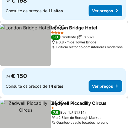
€ 198
De
Consulte os preços de
11 sites
Ver preços
London Bridge Hotel
Partilhar
Adicionar aos favoritos
Ver p
4 Estrelas
9,1
Excelente
8.582
a 0.8 km de Tower Bridge
Edifício histórico com interiores modernos
Ve
€ 150
De
Consulte os preços de
14 sites
Ver preços
Zedwell Piccadilly Circus
Partilhar
Adicionar aos favoritos
V
1 Estrelas
7,9
Boa
51.714
a 2.8 km de Borough Market
Quartos-casulo focados no sono
Ver preç