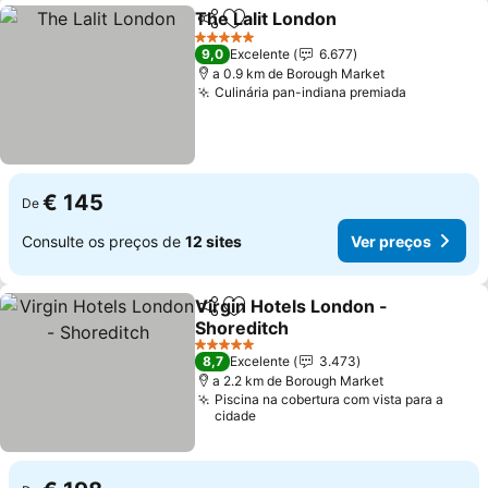
The Lalit London
Partilhar
Adicionar aos favoritos
Ver preço
5 Estrelas
9,0
Excelente
6.677
a 0.9 km de Borough Market
Culinária pan-indiana premiada
Ver preço
€ 145
De
Consulte os preços de
12 sites
Ver preços
Virgin Hotels London -
Partilhar
Adicionar aos favoritos
Shoreditch
Ver preços
5 Estrelas
8,7
Excelente
3.473
a 2.2 km de Borough Market
Piscina na cobertura com vista para a
cidade