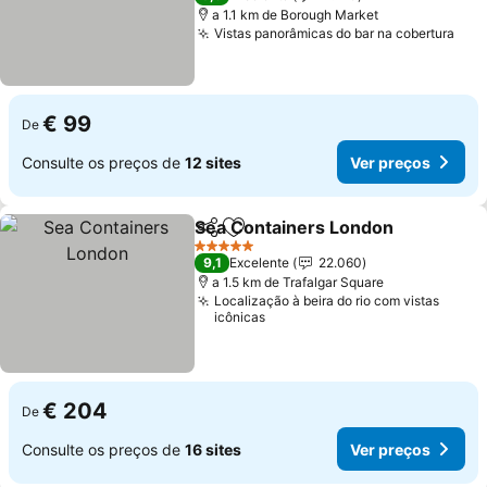
a 1.1 km de Borough Market
Vistas panorâmicas do bar na cobertura
Ver
€ 99
De
Consulte os preços de
12 sites
Ver preços
Sea Containers London
Partilhar
Adicionar aos favoritos
Ve
5 Estrelas
9,1
Excelente
22.060
a 1.5 km de Trafalgar Square
Localização à beira do rio com vistas
icônicas
€ 204
De
Consulte os preços de
16 sites
Ver preços