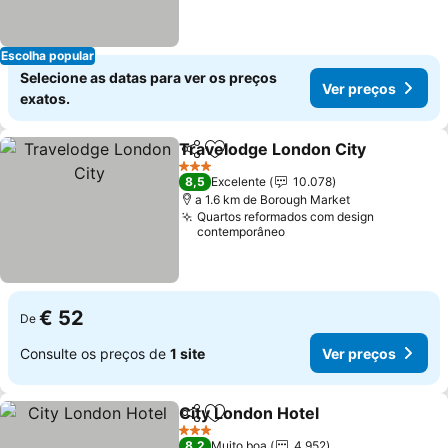
Escolha popular
Selecione as datas para ver os preços
Ver preços
exatos.
Travelodge London City
Partilhar
Adicionar aos favoritos
Ve
3 Estrelas
8,5
Excelente
10.078
a 1.6 km de Borough Market
Quartos reformados com design
contemporâneo
€ 52
De
Consulte os preços de
1 site
Ver preços
City London Hotel
Partilhar
Adicionar aos favoritos
Ver preç
3 Estrelas
8,2
Muito boa
4.952