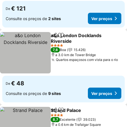
€ 121
De
Consulte os preços de
2 sites
Ver preços
a&o London Docklands
Partilhar
Adicionar aos favoritos
Riverside
Ver preços
4 Estrelas
7,8
Boa
15.426
a 3.0 km de Tower Bridge
Quartos espaçosos com vista para o rio
Ver 
€ 48
De
Consulte os preços de
9 sites
Ver preços
Strand Palace
Partilhar
Adicionar aos favoritos
Ver preços
4 Estrelas
8,7
Excelente
39.023
a 0.6 km de Trafalgar Square