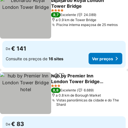
Leonardo Royal London
Partilhar
Adicionar aos favoritos
Tower Bridge
Ver preços
4 Estrelas
8,7
Excelente
24.089
a 0.9 km de Tower Bridge
Piscina interna espaçosa de 25 metros
Ver 
€ 141
De
Consulte os preços de
16 sites
Ver preços
hub by Premier Inn
Partilhar
Adicionar aos favoritos
London Tower Bridge
hotel
Ver preços
3 Estrelas
8,8
Excelente
6.689
a 0.8 km de Borough Market
Vistas panorâmicas da cidade e do The
Shard
€ 83
De