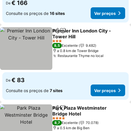
€ 166
De
Consulte os preços de
16 sites
Ver preços
Premier Inn London City -
Partilhar
Adicionar aos favoritos
Tower Hill
Ver preços
3 Estrelas
8,5
Excelente
9.482
a 0.8 km de Tower Bridge
Restaurante Thyme no local
Ver preços
€ 83
De
Consulte os preços de
7 sites
Ver preços
Park Plaza Westminster
Partilhar
Adicionar aos favoritos
Bridge Hotel
Ver preços
4 Estrelas
8,7
Excelente
70.078
a 0.5 km de Big Ben