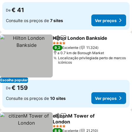
€ 41
De
Consulte os preços de
7 sites
Ver preços
Hilton London Bankside
Partilhar
Adicionar aos favoritos
Ve
4 Estrelas
9,2
Excelente
11.324
a 0.7 km de Borough Market
Localização privilegiada perto de marcos
icónicos
Escolha popular
€ 159
De
Consulte os preços de
10 sites
Ver preços
citizenM Tower of
Partilhar
Adicionar aos favoritos
London
Ver preços
4 Estrelas
8,9
Excelente
21.210