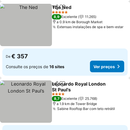
The Ned
Partilhar
Adicionar aos favoritos
Ver preços
5 Estrelas
8,9
Excelente
11.265
a 0.9 km de Borough Market
Extensas instalações de spa e bem-estar
Ve
€ 357
De
Consulte os preços de
16 sites
Ver preços
Leonardo Royal London
Partilhar
Adicionar aos favoritos
St Paul’s
Ver preços
4 Estrelas
8,7
Excelente
25.768
a 1.9 km de Tower Bridge
Sabine Rooftop Bar com teto retrátil
Ver pr