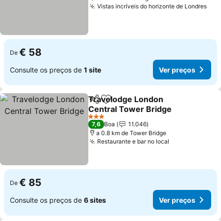
Vistas incríveis do horizonte de Londres
Ver
€ 58
De
Consulte os preços de
1 site
Ver preços
Travelodge London
Partilhar
Adicionar aos favoritos
Central Tower Bridge
Ver preços
3 Estrelas
7,6
Boa
11.046
a 0.8 km de Tower Bridge
Restaurante e bar no local
Ver preços
€ 85
De
Consulte os preços de
6 sites
Ver preços