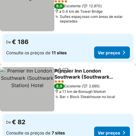
Ver preços
4 Estrelas
9,0
Excelente
12.970
a 0.4 km de Tower Bridge
Suítes espaçosas com áreas de estar
separadas
€ 186
De
Consulte os preços de
11 sites
Ver preços
Premier Inn London
Partilhar
Adicionar aos favoritos
Southwark (Southwark
Station) Hotel
Ver preços
3 Estrelas
8,9
Excelente
2.695
a 1.1 km de Borough Market
Bar + Block Steakhouse no local
Ver preç
€ 82
De
Consulte os preços de
7 sites
Ver preços