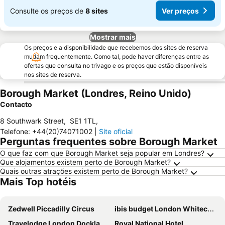
Consulte os preços de
8 sites
Ver preços
Mostrar mais
Os preços e a disponibilidade que recebemos dos sites de reserva
mudam frequentemente. Como tal, pode haver diferenças entre as
ofertas que consulta no trivago e os preços que estão disponíveis
nos sites de reserva.
Borough Market (Londres, Reino Unido)
Contacto
8 Southwark Street
,
SE1 1TL
,
Telefone
:
+44(20)74071002
|
Site oficial
Perguntas frequentes sobre Borough Market
O que faz com que Borough Market seja popular em Londres?
Que alojamentos existem perto de Borough Market?
Quais outras atrações existem perto de Borough Market?
Mais Top hotéis
Zedwell Piccadilly Circus
ibis budget London Whitechapel - Brick Lane
Travelodge London Docklands Central
Royal National Hotel