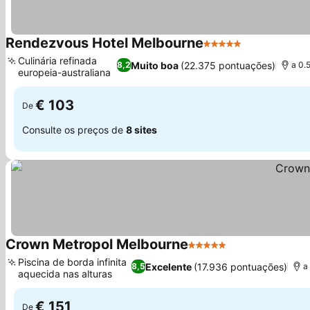
Rendezvous Hotel Melbourne
5 Estrelas
Culinária refinada
Muito boa
(22.375 pontuações)
8,2
a 0.
europeia-australiana
€ 103
De
Consulte os preços de
8 sites
Crown Metropol Melbourne
5 Estrelas
Piscina de borda infinita
Excelente
(17.936 pontuações)
8,5
a
aquecida nas alturas
€ 151
De