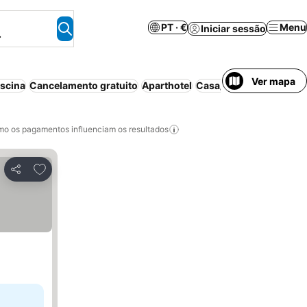
PT · €
Menu
Iniciar sessão
.
Ver mapa
iscina
Cancelamento gratuito
Aparthotel
Casa/apartamento intei
o os pagamentos influenciam os resultados
Adicionar aos favoritos
Partilhar