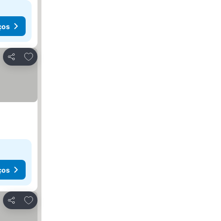
ços
Adicionar aos favoritos
Partilhar
ços
Adicionar aos favoritos
Partilhar