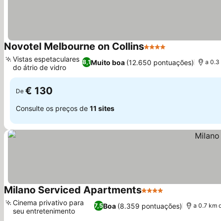
Novotel Melbourne on Collins
4 Estrelas
Vistas espetaculares
Muito boa
(12.650 pontuações)
8,1
a 0.3
do átrio de vidro
€ 130
De
Consulte os preços de
11 sites
Milano Serviced Apartments
4 Estrelas
Cinema privativo para
Boa
(8.359 pontuações)
7,5
a 0.7 km 
seu entretenimento