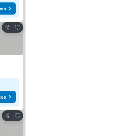
ços
Adicionar aos favoritos
Partilhar
ços
Adicionar aos favoritos
Partilhar