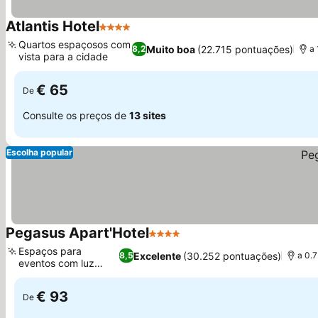
Atlantis Hotel
4 Estrelas
Quartos espaçosos com
Muito boa
(22.715 pontuações)
8,2
a 
vista para a cidade
€ 65
De
Consulte os preços de
13 sites
Escolha popular
Pegasus Apart'Hotel
4 Estrelas
Espaços para
Excelente
(30.252 pontuações)
8,5
a 0.
eventos com luz
natural
€ 93
De