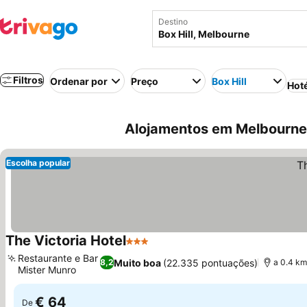
Destino
Filtros
Ordenar por
Preço
Box Hill
Hot
Alojamentos em Melbourne 
Escolha popular
The Victoria Hotel
3 Estrelas
Restaurante e Bar
Muito boa
(22.335 pontuações)
8,2
a 0.4 km
Mister Munro
€ 64
De