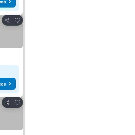
ços
Adicionar aos favoritos
Partilhar
ços
Adicionar aos favoritos
Partilhar