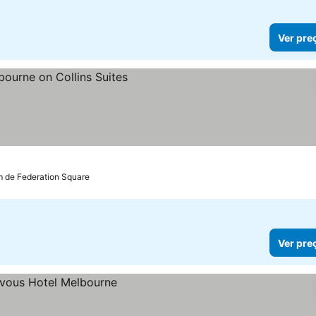
Ver pre
m de Federation Square
Ver pre