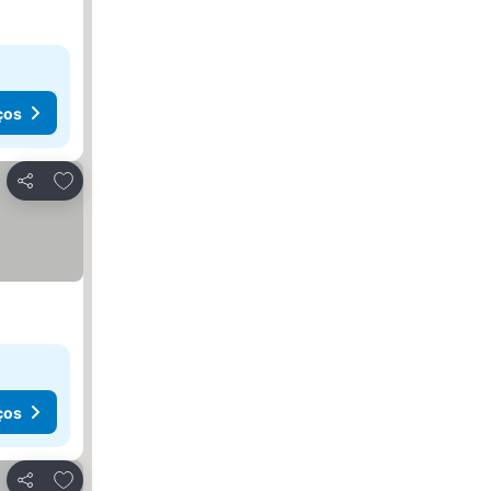
ços
Adicionar aos favoritos
Partilhar
ços
Adicionar aos favoritos
Partilhar