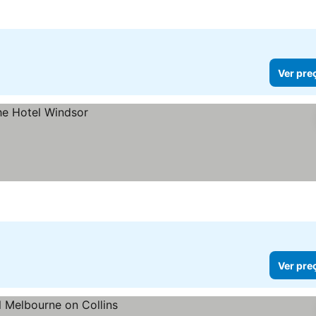
Ver pre
Ver pre