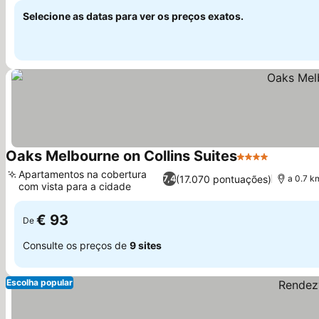
Selecione as datas para ver os preços exatos.
Oaks Melbourne on Collins Suites
4 Estrelas
Apartamentos na cobertura
(17.070 pontuações)
7,4
a 0.7 k
com vista para a cidade
€ 93
De
Consulte os preços de
9 sites
Escolha popular