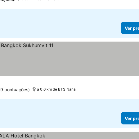
Ver pr
19 pontuações)
a 0.6 km de BTS Nana
Ver pr