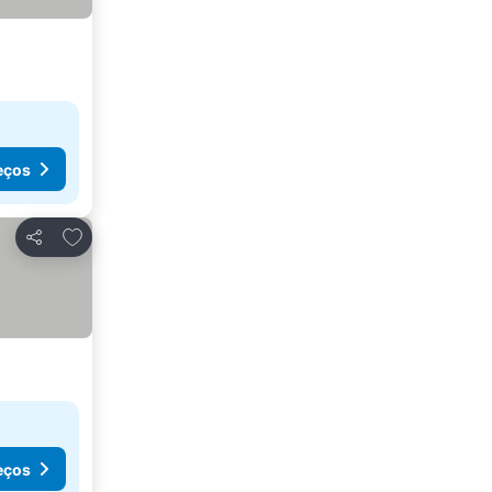
eços
Adicionar aos favoritos
Partilhar
eços