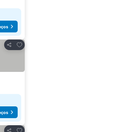
eços
Adicionar aos favoritos
Partilhar
eços
Adicionar aos favoritos