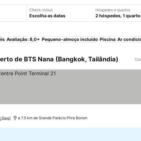
Check-in/out
Hóspedes e quartos
Escolha as datas
2 hóspedes, 1 quarto
éis
Avaliação: 8,0+
Pequeno-almoço incluído
Piscina
Ar condic
rto de BTS Nana (Bangkok, Tailândia)
Com
ções)
a 7.5 km de Grande Palácio Phra Borom