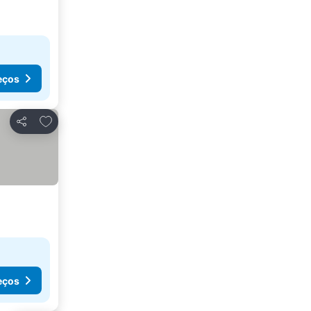
eços
Adicionar aos favoritos
Partilhar
eços