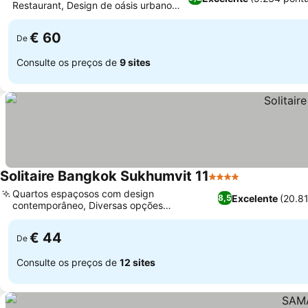
Restaurant, Design de oásis urbano
tranquilo
€ 60
De
Consulte os preços de
9 sites
Solitaire Bangkok Sukhumvit 11
4 Estrelas
Quartos espaçosos com design
Excelente
(20.8
8,5
contemporâneo, Diversas opções
gastronómicas no @Spice e Traders Bar
€ 44
De
Consulte os preços de
12 sites