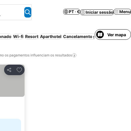
PT · €
Menu
Iniciar sessão
.
Ver mapa
ionado
Wi-fi
Resort
Aparthotel
Cancelamento gratuito
Luxuoso
o os pagamentos influenciam os resultados
Adicionar aos favoritos
Partilhar