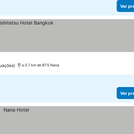
Ver pr
uações)
a 0.7 km de BTS Nana
Ver pr