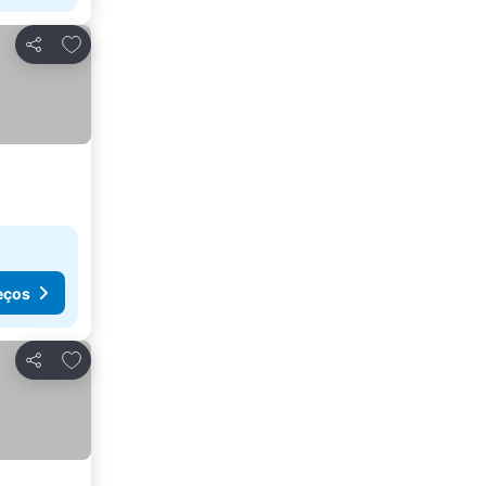
Adicionar aos favoritos
Partilhar
eços
Adicionar aos favoritos
Partilhar