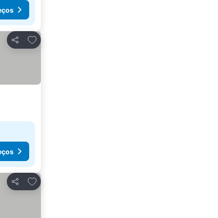
eços
Adicionar aos favoritos
Partilhar
eços
Adicionar aos favoritos
Partilhar