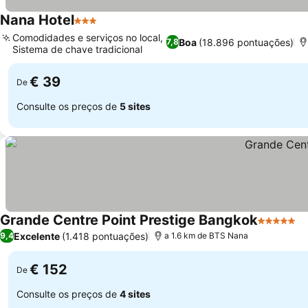
Nana Hotel
3 Estrelas
Comodidades e serviços no local,
Boa
(18.896 pontuações)
7,8
Sistema de chave tradicional
€ 39
De
Consulte os preços de
5 sites
Grande Centre Point Prestige Bangkok
5 Estrela
Excelente
(1.418 pontuações)
9,4
a 1.6 km de BTS Nana
€ 152
De
Consulte os preços de
4 sites