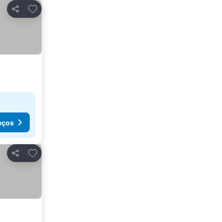
Adicionar aos favoritos
Partilhar
eços
Adicionar aos favoritos
Partilhar