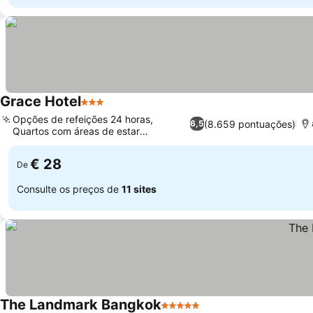
Grace Hotel
3 Estrelas
Opções de refeições 24 horas,
(8.659 pontuações)
6,5
Quartos com áreas de estar
separadas
€ 28
De
Consulte os preços de
11 sites
The Landmark Bangkok
5 Estrelas