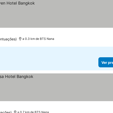
ontuações)
a 0.3 km de BTS Nana
Ver pr
uações)
a 0.7 km de BTS Nana