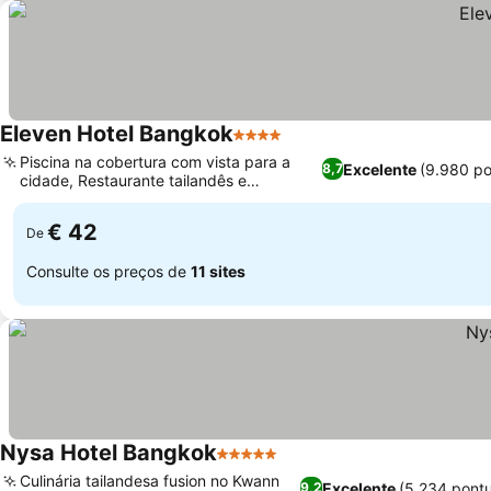
Eleven Hotel Bangkok
4 Estrelas
Piscina na cobertura com vista para a
Excelente
(9.980 p
8,7
cidade, Restaurante tailandês e
internacional no local
€ 42
De
Consulte os preços de
11 sites
Nysa Hotel Bangkok
5 Estrelas
Culinária tailandesa fusion no Kwann
Excelente
(5.234 pont
9,2