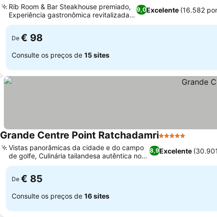
Rib Room & Bar Steakhouse premiado,
Excelente
(16.582 po
9,0
Experiência gastronômica revitalizada
no térreo
€ 98
De
Consulte os preços de
15 sites
Grande Centre Point Ratchadamri
5 Estrelas
Vistas panorâmicas da cidade e do campo
Excelente
(30.90
8,9
de golfe, Culinária tailandesa autêntica no
Arun Restaurant
€ 85
De
Consulte os preços de
16 sites