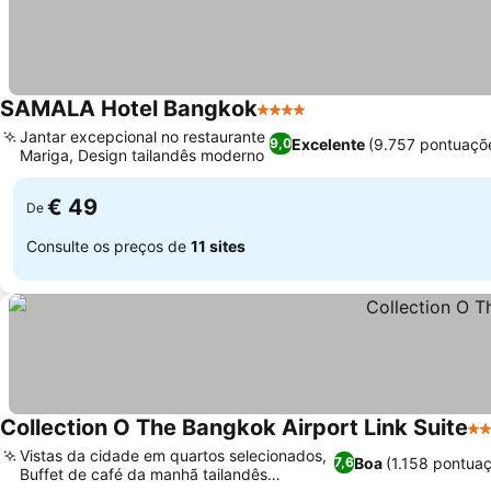
SAMALA Hotel Bangkok
4 Estrelas
Jantar excepcional no restaurante
Excelente
(9.757 pontuaçõ
9,0
Mariga, Design tailandês moderno
€ 49
De
Consulte os preços de
11 sites
Collection O The Bangkok Airport Link Suite
3 
Vistas da cidade em quartos selecionados,
Boa
(1.158 pontua
7,6
Buffet de café da manhã tailandês