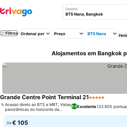
Destino
Filtros
Ordenar por
Preço
BTS Nana
Hot
Alojamentos em Bangkok pe
Grande Centre Point Terminal 21
5 Estrelas
Acesso direto ao BTS e MRT, Vistas
Excelente
(33.805 pontua
9,0
panorâmicas do horizonte da
cidade
€ 105
De