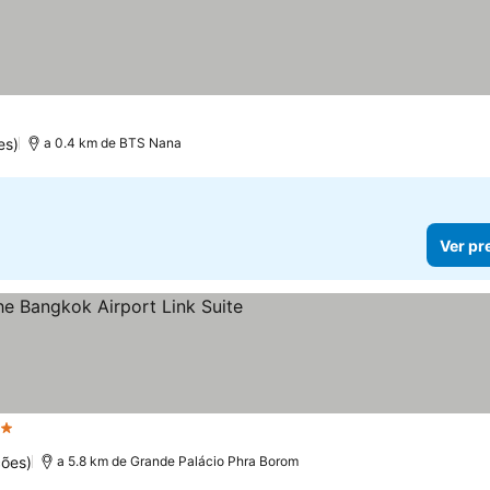
es)
a 0.4 km de BTS Nana
Ver pr
Estrelas
ções)
a 5.8 km de Grande Palácio Phra Borom