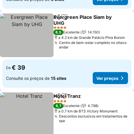
Evergreen Place Siam by
Partilhar
Adicionar aos favoritos
UHG
Ver preços
4 Estrelas
8,5
Excelente
14.150
a 4.2 km de Grande Palácio Phra Borom
Centro de bem-estar completo no oitavo
andar
€ 39
De
Consulte os preços de
15 sites
Ver preços
Hotel Tranz
Partilhar
Adicionar aos favoritos
Ver preços
4 Estrelas
8,7
Excelente
4.798
a 0.7 km de BTS Victory Monument
Descontos exclusivos em tratamentos de
spa