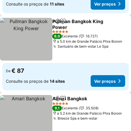
Consulte os preços de
11 sites
Ver preços
Pullman Bangkok King
Partilhar
Adicionar aos favoritos
Power
Ver preços
5 Estrelas
9,0
Excelente
16.727
a 5.0 km de Grande Palácio Phra Borom
Santuário de bem-estar Le Spa
Ver preço
€ 87
De
Consulte os preços de
14 sites
Ver preços
Amari Bangkok
Partilhar
Adicionar aos favoritos
Ver preços
5 Estrelas
9,1
Excelente
35.508
a 5.2 km de Grande Palácio Phra Borom
Breeze Spa e bem-estar
Ver preços