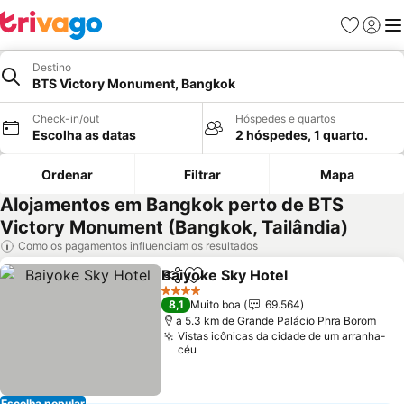
Favoritos
Iniciar
Me
Destino
BTS Victory Monument, Bangkok
Check-in/out
Hóspedes e quartos
Escolha as datas
2 hóspedes, 1 quarto.
Ordenar
Filtrar
Mapa
Alojamentos em Bangkok perto de BTS
Victory Monument (Bangkok, Tailândia)
Como os pagamentos influenciam os resultados
Baiyoke Sky Hotel
Partilhar
Adicionar aos favoritos
Ver preç
4 Estrelas
8,1
Muito boa
69.564
a 5.3 km de Grande Palácio Phra Borom
Vistas icônicas da cidade de um arranha-
céu
Escolha popular