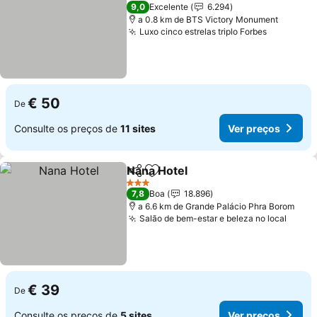
4 Estrelas
9,0
Excelente
6.294
a 0.8 km de BTS Victory Monument
Luxo cinco estrelas triplo Forbes
Ver preç
€ 50
De
Consulte os preços de
11 sites
Ver preços
Nana Hotel
Partilhar
Adicionar aos favoritos
Ver preços
3 Estrelas
7,8
Boa
18.896
a 6.6 km de Grande Palácio Phra Borom
Salão de bem-estar e beleza no local
Ver p
€ 39
De
Consulte os preços de
5 sites
Ver preços