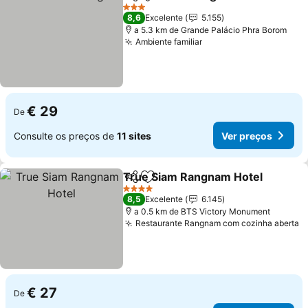
Partilhar
Adicionar aos favoritos
Ver p
3 Estrelas
8,6
Excelente
5.155
a 5.3 km de Grande Palácio Phra Borom
Ambiente familiar
Ver preços
€ 29
De
Consulte os preços de
11 sites
Ver preços
True Siam Rangnam Hotel
Partilhar
Adicionar aos favoritos
4 Estrelas
8,5
Excelente
6.145
a 0.5 km de BTS Victory Monument
Restaurante Rangnam com cozinha aberta
V
€ 27
De