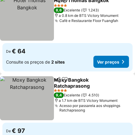
Hotel Thomas Bangkok
Partilhar
Adicionar aos favoritos
Ve
4 Estrelas
8,6
Excelente
1.243
a 0.8 km de BTS Victory Monument
Café e Restaurante Floor Fuangfah
Ver pr
€ 64
De
Consulte os preços de
2 sites
Ver preços
Moxy Bangkok
Partilhar
Adicionar aos favoritos
Ratchaprasong
Ver preços
4 Estrelas
9,4
Excelente
4.510
a 1.7 km de BTS Victory Monument
Acesso por passarela aos shoppings
Ratchaprasong
€ 97
De